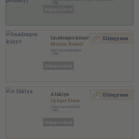
,
1998
Ragasztott papírkötés
,
523
oldal
Előjegyezhető
Imádságos könyv
Előjegyzem
Molnár Rudolf
Fébé Könyvkiadóvállalat
,
1946
Varrott papírkötés
,
416
oldal
Előjegyezhető
A fáklya
Előjegyzem
Lyngar Einar
Ordass Lajos Baráti Kör
,
1995
Ragasztott papírkötés
,
182
oldal
Előjegyezhető