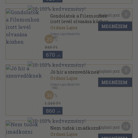
3
Kapható pont:
Gondolatok a Filemonhoz
írott levél olvasása közben
MEGNÉZEM
Ordass Lajos
Ordass Lajos Baráti Kör
,
1997
20
Tűzött kötés
,
16
oldal
840 Ft
670
,-Ft
3
Kapható pont:
Jó hír a szenvedőknek
Ordass Lajos
MEGNÉZEM
Ordass Lajos Baráti Kör
,
1992
Ragasztott papírkötés
,
335
oldal
30
1.240 Ft
860
,-Ft
14
Kapható pont:
Nem tudok imádkozni
Ordass Lajos