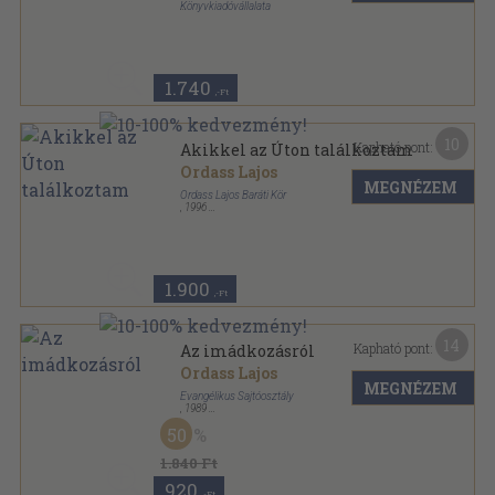
Könyvkiadóvállalata
Tűzött kötés
,
15
oldal
1.740
,-Ft
10
Kapható pont:
Akikkel az Úton találkoztam
Ordass Lajos
MEGNÉZEM
Ordass Lajos Baráti Kör
,
1996
Ragasztott papírkötés
,
111
oldal
1.900
,-Ft
14
Kapható pont:
Az imádkozásról
Ordass Lajos
MEGNÉZEM
Evangélikus Sajtóosztály
,
1989
Ragasztott papírkötés
,
142
oldal
50
1.840 Ft
920
,-Ft