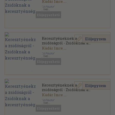
keresztyénségről
Kádár Imre
...
"Jó Pásztor"
,
1946
Félvászon
,
112
oldal
Előjegyezhető
Keresztyéneknek a
Előjegyzem
zsidóságról - Zsidóknak a
keresztyénségről
Kádár Imre
...
"Jó Pásztor"
,
1946
Könyvkötői papírkötés
,
112
oldal
Előjegyezhető
Keresztyéneknek a
Előjegyzem
zsidóságról - Zsidóknak a
keresztyénségről
Kádár Imre
...
"Jó Pásztor"
,
1946
Plüss könyvkötői kötés
,
112
oldal
Előjegyezhető