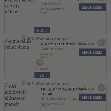
Loy Oszkár
MEGNÉZEM
Ordass Lajos Baráti Kör
,
1993
Ragasztott papírkötés
,
70
oldal
880
,-Ft
12
Kapható pont:
A megállás szimbóluma
Fabiny Tibor
MEGNÉZEM
Szerzői kiadás
,
2001
Ragasztott papírkötés
,
73
oldal
50
1.540 Ft
770
,-Ft
13
Kapható pont:
Aki mindvégig állhatatos
maradt
MEGNÉZEM
Dr. Boleratzky Lóránd
Ordass Lajos Baráti Kör
,
2001
Ragasztott papírkötés
,
139
oldal