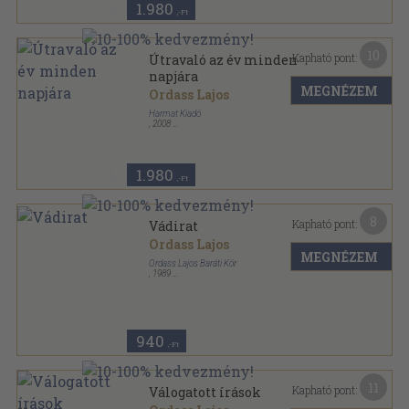
1.980
,-Ft
10
Kapható pont:
Útravaló az év minden
napjára
MEGNÉZEM
Ordass Lajos
Harmat Kiadó
,
2008
Ragasztott kemény papírkötés
,
380
oldal
1.980
,-Ft
8
Kapható pont:
Vádirat
Ordass Lajos
MEGNÉZEM
Ordass Lajos Baráti Kör
,
1989
Ragasztott papírkötés
,
79
oldal
940
,-Ft
11
Kapható pont:
Válogatott írások