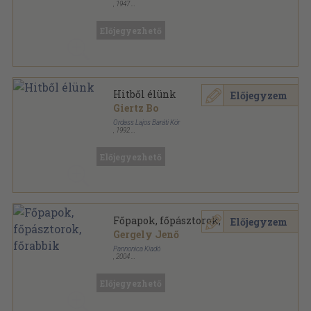
,
1947
Tűzött kötés
,
196
oldal
Előjegyezhető
Hitből élünk
Előjegyzem
Giertz Bo
Ordass Lajos Baráti Kör
,
1992
Ragasztott papírkötés
,
290
oldal
Előjegyezhető
Főpapok, főpásztorok, főrabbik
Előjegyzem
Gergely Jenő
Pannonica Kiadó
,
2004
Fűzött kemény papírkötés
,
317
oldal
Előjegyezhető