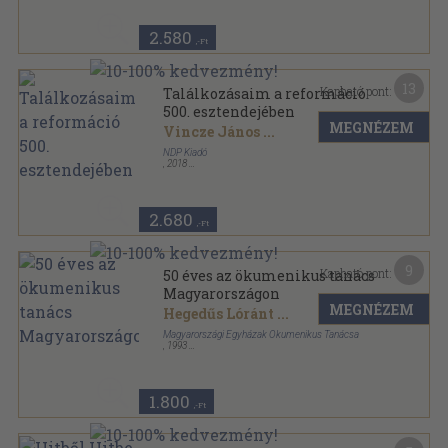
2.580
,-Ft
13
Kapható pont:
Találkozásaim a reformáció
500. esztendejében
MEGNÉZEM
Vincze János
...
NDP Kiadó
,
2018
Ragasztott papírkötés
,
359
oldal
2.680
,-Ft
9
Kapható pont:
50 éves az ökumenikus tanács
Magyarországon
MEGNÉZEM
Hegedűs Lóránt
...
Magyarországi Egyházak Ökumenikus Tanácsa
,
1993
Fűzött keménykötés
,
248
oldal
Oikoumene sorozat
1.800
,-Ft