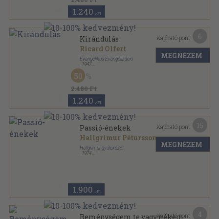
1.240
,-Ft
6
Kapható pont:
Kirándulás
Ricard Olfert
MEGNÉZEM
Evangélikus Evangélizáció
,
1947
Tűzött kötés
,
15
oldal
50
Élő Víz sorozat
2.480 Ft
1.240
,-Ft
15
Kapható pont:
Passió-énekek
Hallgrimur Pétursson
MEGNÉZEM
Hallgrímur gyülekezet
,
1974
Fűzött keménykötés
,
233
oldal
1.900
,-Ft
4
Kapható pont:
Reménységem te vagy nékem