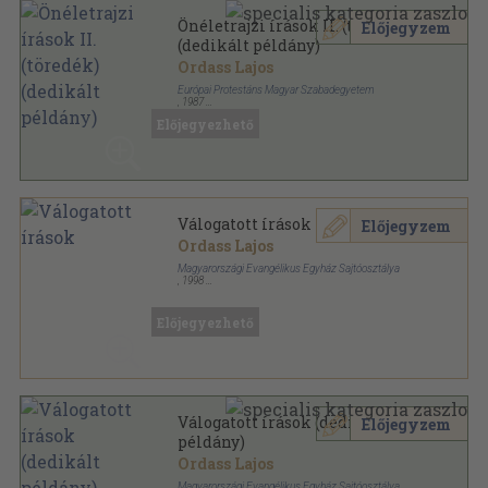
Önéletrajzi írások II. (töredék)
Előjegyzem
(dedikált példány)
Ordass Lajos
Európai Protestáns Magyar Szabadegyetem
,
1987
Ragasztott papírkötés
,
571
oldal
Előjegyezhető
Válogatott írások
Előjegyzem
Ordass Lajos
Magyarországi Evangélikus Egyház Sajtóosztálya
,
1998
Ragasztott papírkötés
,
523
oldal
Előjegyezhető
Válogatott írások (dedikált
Előjegyzem
példány)
Ordass Lajos
Magyarországi Evangélikus Egyház Sajtóosztálya