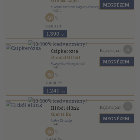
Ordass Lajos
MEGNÉZEM
Európai Protestáns Magyar Szabadegyetem
,
1982
Ragasztott papírkötés
,
413
oldal
60
3.480 Ft
1.390
,-Ft
6
Kapható pont:
Csipkerózsa
Ricard Olfert
MEGNÉZEM
Evangélikus Evangélizáció
,
1947
Tűzött kötés
,
14
oldal
50
Húsvéti Evangélium sorozat
2.480 Ft
1.240
,-Ft
11
Kapható pont:
Hitből élünk
Giertz Bo
MEGNÉZEM
Luther Társaság
,
1947
Félvászon
,
196
oldal
50
2.480 Ft