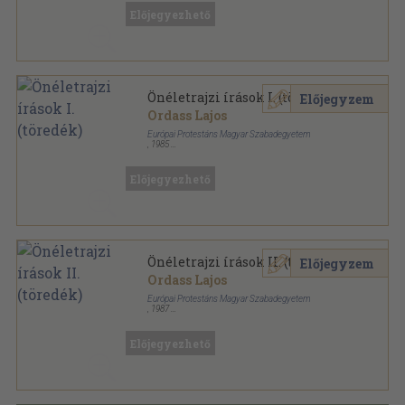
Előjegyezhető
Önéletrajzi írások I. (töredék)
Előjegyzem
Ordass Lajos
Európai Protestáns Magyar Szabadegyetem
,
1985
Ragasztott papírkötés
,
460
oldal
Előjegyezhető
Önéletrajzi írások II. (töredék)
Előjegyzem
Ordass Lajos
Európai Protestáns Magyar Szabadegyetem
,
1987
Ragasztott papírkötés
,
571
oldal
Előjegyezhető