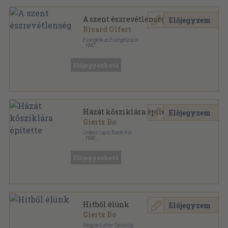
A szent észrevétlenség
Előjegyzem
Ricard Olfert
Evangélikus Evangélizáció
,
1947
Tűzött kötés
,
16
oldal
Karácsonyi Evangélium sorozat
Előjegyezhető
Házát kősziklára építette
Előjegyzem
Giertz Bo
Ordass Lajos Baráti Kör
,
1990
Ragasztott papírkötés
,
316
oldal
Előjegyezhető
Hitből élünk
Előjegyzem
Giertz Bo
Magyar Luther Társaság