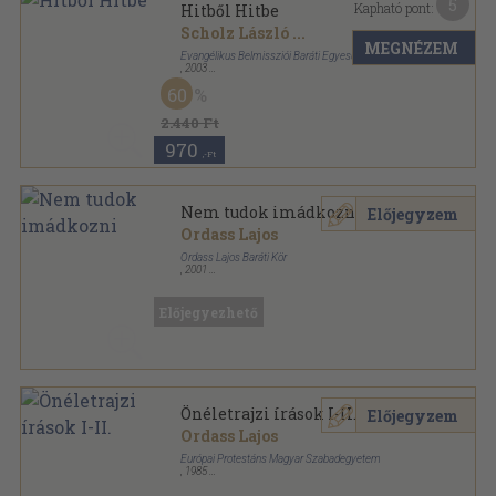
5
Kapható pont:
Hitből Hitbe
Scholz László
...
MEGNÉZEM
Evangélikus Belmissziói Baráti Egyesület
,
2003
Ragasztott papírkötés
,
301
oldal
60
2.440 Ft
970
,-Ft
Nem tudok imádkozni
Előjegyzem
Ordass Lajos
Ordass Lajos Baráti Kör
,
2001
Ragasztott papírkötés
,
149
oldal
Előjegyezhető
Önéletrajzi írások I-II.
Előjegyzem
Ordass Lajos
Európai Protestáns Magyar Szabadegyetem
,
1985
Ragasztott papírkötés
,
1040
oldal