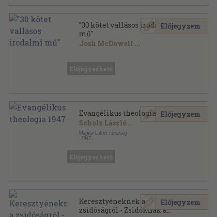
"30 kötet vallásos irodalmi
Előjegyzem
mű"
Josh McDowell
...
Vegyes
,
8219
oldal
Előjegyezhető
Evangélikus theologia 1947
Előjegyzem
Scholz László
...
Magyar Luther Társaság
,
1947
Tűzött kötés
,
32
oldal
Evangélikus theologia sorozat
Előjegyezhető
Keresztyéneknek a
Előjegyzem
zsidóságról - Zsidóknak a