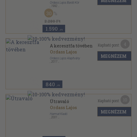
MEGNÉZEM
Ordass Lajos Baráti Kör
,
1992
Ragasztott papírkötés
,
149
oldal
30
2.280 Ft
1.590
,-Ft
4
Kapható pont:
A keresztfa tövében
Ordass Lajos
MEGNÉZEM
Ordass Lajos Alapítvány
,
2017
Ragasztott papírkötés
,
190
oldal
840
,-Ft
10
Kapható pont:
Útravaló
Ordass Lajos
MEGNÉZEM
Harmat Kiadó
,
2001
Ragasztott kemény papírkötés
,
420
oldal