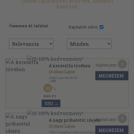
Ordass Lajos művei, könyvek, használt
könyvek
Összesen 41 találat
Kaphatók előre:
5
Kapható pont:
A keresztfa tövében
Ordass Lajos
MEGNÉZEM
Ordass Lajos Baráti Kör
,
1989
Ragasztott papírkötés
,
190
oldal
30
840 Ft
580
,-Ft
9
Kapható pont:
A nagy próbatétel idején
Ordass Lajos
MEGNÉZEM
"Fébé" Evangélikus Diakonissza Egyesület