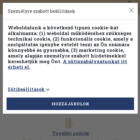
0
Toggle
Főmenü
Könyveink
navigation
Személyre szabott beállítások
Weboldalunk a következő típusú cookie-kat
alkalmazza: (1) weboldal működéséhez szükséges
technikai cookie, (2) funkcionális cookie, amely a
szolgáltatás igénybe vételét teszi az Ön számára
könnyebbé és gyorsabbá, (3) marketing cookie,
Válogasson több mint 1.000.000 kiadványunk közül
10-
amely alapján személyre szabott hirdetésekkel
100% kedvezménnyel!
kereshetjük meg Önt.
A sütiszabályzatunkat itt
érheti el.
Sütibeállítások
HOZZÁJÁRULOK
További szűrők