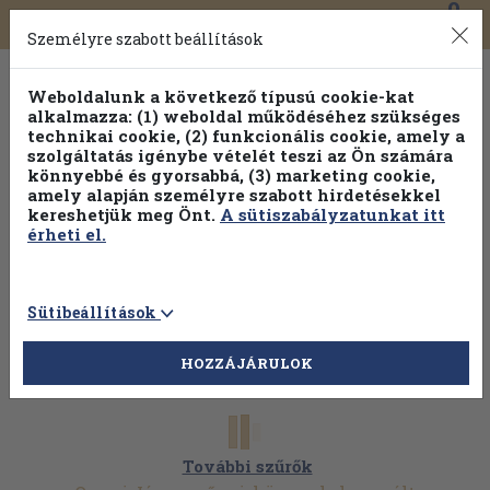
0
Toggle
Főmenü
Könyveink
navigation
Személyre szabott beállítások
Weboldalunk a következő típusú cookie-kat
alkalmazza: (1) weboldal működéséhez szükséges
technikai cookie, (2) funkcionális cookie, amely a
szolgáltatás igénybe vételét teszi az Ön számára
könnyebbé és gyorsabbá, (3) marketing cookie,
Válogasson több mint 30 000 kötet közül
amely alapján személyre szabott hirdetésekkel
Hobbi témakörökben
20% kedvezménnyel!
kereshetjük meg Önt.
A sütiszabályzatunkat itt
érheti el.
Sütibeállítások
HOZZÁJÁRULOK
További szűrők