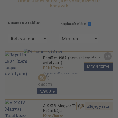
Ormai János művei, könyvek, használt
könyvek
Összesen 2 találat
Kaphatók előre:
39
Kapható pont:
Repülés 1987. (nem teljes
évfolyam)
MEGNÉZEM
Büki Péter
...
Zrínyi Katonai Könyv- és Lapkiadó
,
1987
50
Tűzött kötés
,
198
oldal
Repülés sorozat
9.800 Ft
4.900
,-Ft
A XXIV. Magyar Találkozó
Előjegyzem
krónikája
Kiss János
...