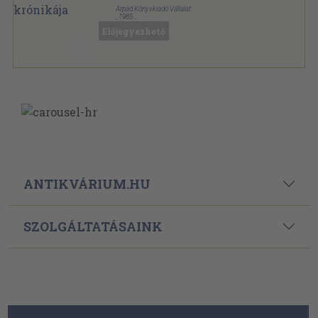
Árpád Könyvkiadó Vállalat
,
1985
Vászon
,
256
oldal
Előjegyezhető
Árpád Akadémia Évkönyve sorozat
ANTIKVÁRIUM.HU
SZOLGÁLTATÁSAINK