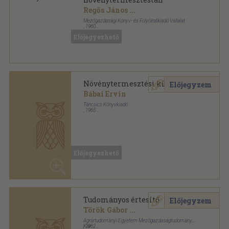
Regős János
...
Mezőgazdasági Könyv- és Folyóiratkiadó Vállalat
,
1960
Varrott papírkötés
,
374
oldal
Előjegyezhető
Mezőgazdasági szakiskolák tankönyvei sorozat
Növénytermesztési kísérletek
Előjegyzem
Bábai Ervin
Táncsics Könyvkiadó
,
1965
Ragasztott papírkötés
,
105
oldal
Kis Technikus Könyvtár sorozat
Előjegyezhető
Tudományos értesítő
Előjegyzem
Török Gábor
...
Agrártudományi Egyetem Mezőgazdaságtudományi
Kar
,
1962