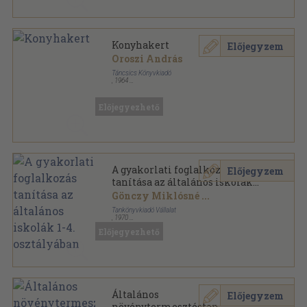
Konyhakert
Előjegyzem
Oroszi András
Táncsics Könyvkiadó
,
1964
Fűzött papírkötés
,
93
oldal
Kis technikus könyvtár sorozat
Előjegyezhető
A gyakorlati foglalkozás
Előjegyzem
tanítása az általános iskolák
1-4. osztályában
Gönczy Miklósné
...
Tankönyvkiadó Vállalat
,
1970
Félvászon
,
144
oldal
Előjegyezhető
Általános
Előjegyzem
növénytermesztéstan