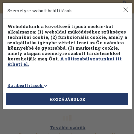
0
Toggle
Főmenü
Könyveink
navigation
Személyre szabott beállítások
Weboldalunk a következő típusú cookie-kat
alkalmazza: (1) weboldal működéséhez szükséges
technikai cookie, (2) funkcionális cookie, amely a
szolgáltatás igénybe vételét teszi az Ön számára
könnyebbé és gyorsabbá, (3) marketing cookie,
amely alapján személyre szabott hirdetésekkel
kereshetjük meg Önt.
A sütiszabályzatunkat itt
érheti el.
Sütibeállítások
HOZZÁJÁRULOK
További szűrők