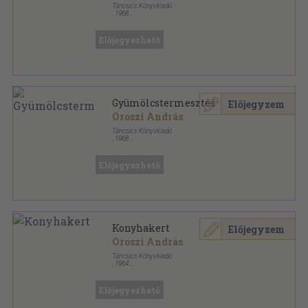
Táncsics Könyvkiadó
,
1968
Könyvkötői papírkötés
,
139
oldal
Kis technikus könyvtár sorozat
Előjegyezhető
Gyümölcstermesztés
Előjegyzem
Oroszi András
Táncsics Könyvkiadó
,
1968
Ragasztott papírkötés
,
139
oldal
Kis technikus könyvtár sorozat
Előjegyezhető
Konyhakert
Előjegyzem
Oroszi András
Táncsics Könyvkiadó
,
1964
Könyvkötői kötés
,
93
oldal
Kis technikus könyvtár sorozat
Előjegyezhető