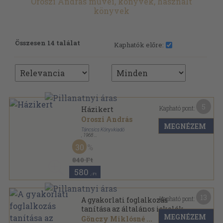
Oroszi András művei, könyvek, használt
könyvek
Összesen 14 találat
Kaphatók előre:
5
Kapható pont:
Házikert
Oroszi András
MEGNÉZEM
Táncsics Könyvkiadó
,
1968
Félvászon
,
204
oldal
30
Csináld magad sorozat
840 Ft
580
,-Ft
13
Kapható pont:
A gyakorlati foglalkozás
tanítása az általános iskolák
MEGNÉZEM
1-4. osztályában
Gönczy Miklósné
...