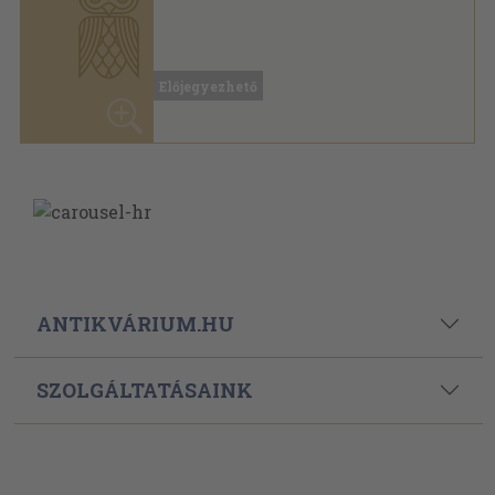
Ragasztott papírkötés
,
262
oldal
Előjegyezhető
ANTIKVÁRIUM.HU
SZOLGÁLTATÁSAINK