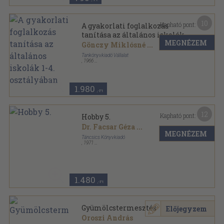
10
Kapható pont:
A gyakorlati foglalkozás
tanítása az általános iskolák
MEGNÉZEM
1-4. osztályában
Gönczy Miklósné
...
Tankönyvkiadó Vállalat
,
1966
Félvászon
,
144
oldal
1.980
,-Ft
12
Kapható pont:
Hobby 5.
Dr. Facsar Géza
...
MEGNÉZEM
Táncsics Könyvkiadó
,
1971
Ragasztott papírkötés
,
125
oldal
Hobby sorozat
1.480
,-Ft
Gyümölcstermesztés
Előjegyzem
Oroszi András