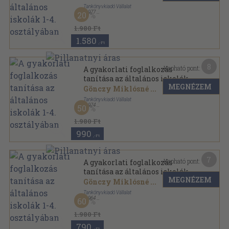
Tankönyvkiadó Vállalat
,
1977
20
Félvászon
,
144
oldal
1.980 Ft
1.580
,-Ft
8
Kapható pont:
A gyakorlati foglalkozás
tanítása az általános iskolák
MEGNÉZEM
1-4. osztályában
Gönczy Miklósné
...
Tankönyvkiadó Vállalat
,
1974
50
Félvászon
,
144
oldal
1.980 Ft
990
,-Ft
7
Kapható pont:
A gyakorlati foglalkozás
tanítása az általános iskolák
MEGNÉZEM
1-4. osztályában
Gönczy Miklósné
...
Tankönyvkiadó Vállalat
,
1964
60
Félvászon
,
144
oldal
1.980 Ft
790
,-Ft