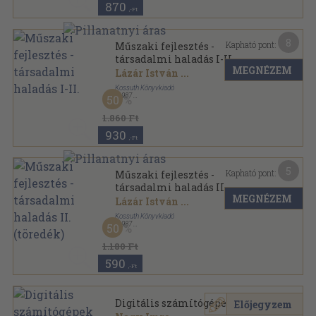
870
,-Ft
8
Kapható pont:
Műszaki fejlesztés -
társadalmi haladás I-II.
MEGNÉZEM
Lázár István
...
Kossuth Könyvkiadó
,
1987
50
Ragasztott papírkötés
,
627
oldal
1.860 Ft
930
,-Ft
5
Kapható pont:
Műszaki fejlesztés -
társadalmi haladás II.
MEGNÉZEM
(töredék)
Lázár István
...
Kossuth Könyvkiadó
,
1987
50
Ragasztott papírkötés
,
328
oldal
1.180 Ft
590
,-Ft
Digitális számítógépek I.
Előjegyzem