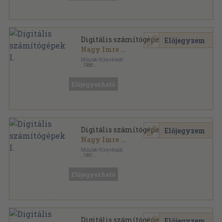
Digitális számítógépek I.
Előjegyzem
Nagy Imre
...
Műszaki Könyvkiadó
,
1988
Ragasztott papírkötés
,
239
oldal
Előjegyezhető
Digitális számítógépek I.
Előjegyzem
Nagy Imre
...
Műszaki Könyvkiadó
,
1991
Ragasztott papírkötés
,
239
oldal
Előjegyezhető
Digitális számítógépek I.
Előjegyzem