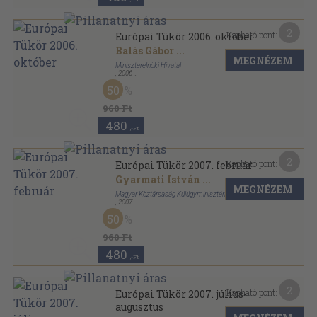
2
Kapható pont:
Európai Tükör 2006. október
Balás Gábor
...
MEGNÉZEM
Miniszterelnöki Hivatal
,
2006
Ragasztott papírkötés
,
168
oldal
50
Európai Tükör sorozat
960 Ft
480
,-Ft
2
Kapható pont:
Európai Tükör 2007. február
Gyarmati István
...
MEGNÉZEM
Magyar Köztársaság Külügyminisztériuma
,
2007
Ragasztott papírkötés
,
140
oldal
50
Európai Tükör sorozat
960 Ft
480
,-Ft
2
Kapható pont:
Európai Tükör 2007. július-
augusztus