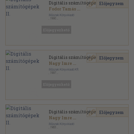
Digitális számítógépek II.
Előjegyzem
Fodor Tamás
...
Műszaki Könyvkiadó
,
1990
Ragasztott papírkötés
,
295
oldal
Előjegyezhető
Digitális számítógépek II.
Előjegyzem
Nagy Imre
...
Műszaki Könyvkiadó Kft.
,
1997
Ragasztott papírkötés
,
295
oldal
Előjegyezhető
Digitális számítógépek II.
Előjegyzem
Nagy Imre
...
Műszaki Könyvkiadó
,
1983
Ragasztott papírkötés
,
295
oldal