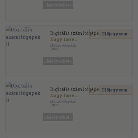
Előjegyezhető
Digitális számítógépek II.
Előjegyzem
Nagy Imre
...
Műszaki Könyvkiadó
,
1993
Ragasztott papírkötés
,
295
oldal
Előjegyezhető
Digitális számítógépek II.
Előjegyzem
Nagy Imre
...
Műszaki Könyvkiadó
,
1982
Ragasztott papírkötés
,
295
oldal
Előjegyezhető