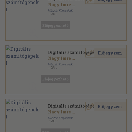
Nagy Imre
...
Műszaki Könyvkiadó
,
1987
Ragasztott papírkötés
,
239
oldal
Előjegyezhető
Digitális számítógépek I.
Előjegyzem
Nagy Imre
...
Műszaki Könyvkiadó
,
1984
Ragasztott papírkötés
,
239
oldal
Előjegyezhető
Digitális számítógépek I.
Előjegyzem
Nagy Imre
...
Műszaki Könyvkiadó
,
1990
Ragasztott papírkötés
,
239
oldal