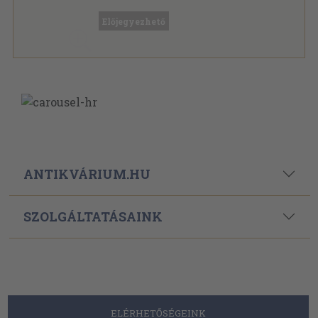
Ragasztott papírkötés
,
156
oldal
Európai Tükör sorozat
Előjegyezhető
ANTIKVÁRIUM.HU
SZOLGÁLTATÁSAINK
ELÉRHETŐSÉGEINK