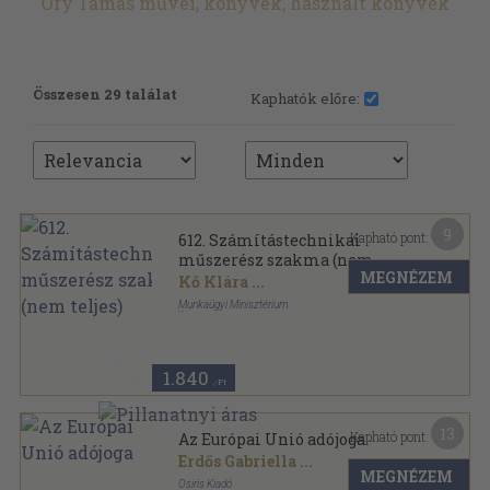
Őry Tamás művei, könyvek, használt könyvek
Összesen 29 találat
Kaphatók előre:
9
Kapható pont:
612. Számítástechnikai
műszerész szakma (nem
MEGNÉZEM
teljes)
Kő Klára
...
Munkaügyi Minisztérium
Tűzött kötés
,
184
oldal
1.840
,-Ft
13
Kapható pont:
Az Európai Unió adójoga
Erdős Gabriella
...
MEGNÉZEM
Osiris Kiadó