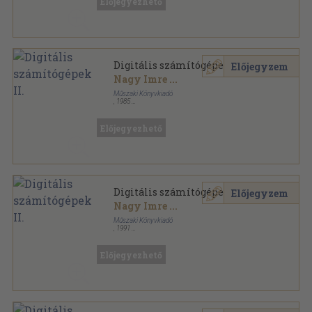
Előjegyezhető
Digitális számítógépek II.
Előjegyzem
Nagy Imre
...
Műszaki Könyvkiadó
,
1985
Ragasztott papírkötés
,
295
oldal
Előjegyezhető
Digitális számítógépek II.
Előjegyzem
Nagy Imre
...
Műszaki Könyvkiadó
,
1991
Ragasztott papírkötés
,
295
oldal
Előjegyezhető