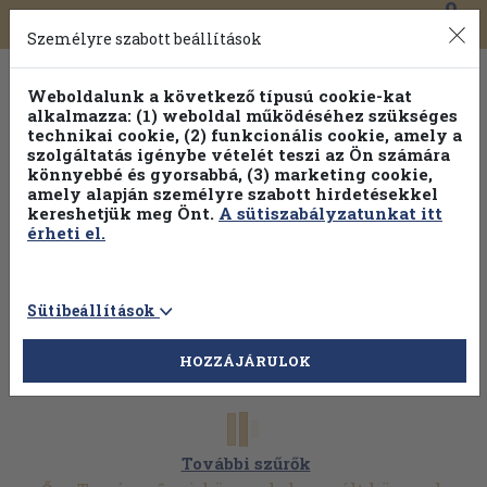
0
Toggle
Főmenü
Könyveink
navigation
Személyre szabott beállítások
Weboldalunk a következő típusú cookie-kat
alkalmazza: (1) weboldal működéséhez szükséges
technikai cookie, (2) funkcionális cookie, amely a
szolgáltatás igénybe vételét teszi az Ön számára
könnyebbé és gyorsabbá, (3) marketing cookie,
amely alapján személyre szabott hirdetésekkel
kereshetjük meg Önt.
A sütiszabályzatunkat itt
érheti el.
Sütibeállítások
HOZZÁJÁRULOK
További szűrők