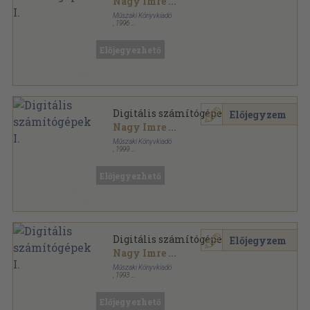
Nagy Imre
...
Műszaki Könyvkiadó
,
1996
Ragasztott papírkötés
,
239
oldal
Előjegyezhető
Digitális számítógépek I.
Előjegyzem
Nagy Imre
...
Műszaki Könyvkiadó
,
1999
Ragasztott papírkötés
,
239
oldal
Előjegyezhető
Digitális számítógépek I.
Előjegyzem
Nagy Imre
...
Műszaki Könyvkiadó
,
1993
Ragasztott papírkötés
,
239
oldal
Előjegyezhető