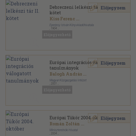
Debreczeni lelkészi tár II.
Előjegyzem
kötet
Kiss Ferenc
...
Eperjesy István Könyvkiadóhivatala
,
1904
Fűzött keménykötés
,
559
oldal
Előjegyezhető
Európai integrációs válogatott
Előjegyzem
tanulmányok
Balogh András
...
Magyar Közigazgatási Intézet
,
2001
Ragasztott papírkötés
,
320
oldal
Előjegyezhető
Európai Tükör 2004. október
Előjegyzem
Román Zoltán
...
Miniszterelnöki Hivatal
,
2004