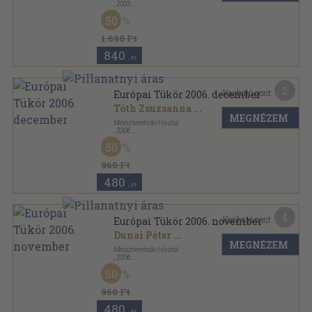
,
2003
Fűzött kemény papírkötés
,
473
oldal
50
Magyarország az Európai Unióban sorozat
1.690 Ft
840
,-Ft
2
Kapható pont:
Európai Tükör 2006. december
Tóth Zsuzsanna
...
MEGNÉZEM
Miniszterelnöki Hivatal
,
2006
Ragasztott papírkötés
,
123
oldal
50
Európai Tükör sorozat
960 Ft
480
,-Ft
4
Kapható pont:
Európai Tükör 2006. november
Dunai Péter
...
MEGNÉZEM
Miniszterelnöki Hivatal
,
2006
Ragasztott papírkötés
,
132
oldal
50
Európai Tükör sorozat
960 Ft
480
,-Ft