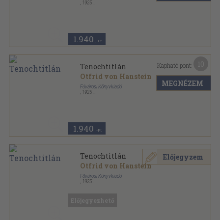
,
1925
Könyvkötői vászonkötés
,
334
oldal
1.940
,-Ft
10
Kapható pont:
Tenochtitlán
Otfrid von Hanstein
MEGNÉZEM
Fővárosi Könyvkiadó
,
1925
Könyvkötői kötés
,
334
oldal
1.940
,-Ft
Tenochtitlán
Előjegyzem
Otfrid von Hanstein
Fővárosi Könyvkiadó
,
1925
Félvászon
,
334
oldal
Előjegyezhető