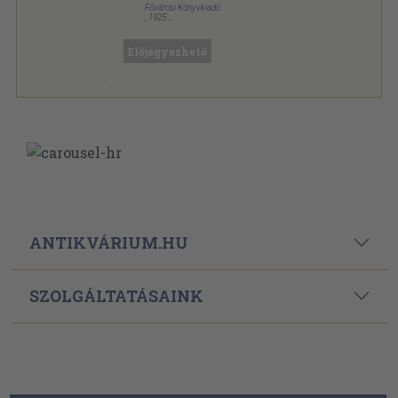
Fővárosi Könyvkiadó
,
1925
Aranyozott kiadói egész vászonkötés
,
334
oldal
Hanstein sorozat
Előjegyezhető
ANTIKVÁRIUM.HU
SZOLGÁLTATÁSAINK