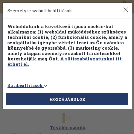
0
Toggle
Főmenü
Könyveink
navigation
Személyre szabott beállítások
Weboldalunk a következő típusú cookie-kat
alkalmazza: (1) weboldal működéséhez szükséges
technikai cookie, (2) funkcionális cookie, amely a
szolgáltatás igénybe vételét teszi az Ön számára
könnyebbé és gyorsabbá, (3) marketing cookie,
Válogasson több mint 30 000 kötet közül
amely alapján személyre szabott hirdetésekkel
Hobbi témakörökben
20% kedvezménnyel!
kereshetjük meg Önt.
A sütiszabályzatunkat itt
érheti el.
Sütibeállítások
HOZZÁJÁRULOK
További szűrők