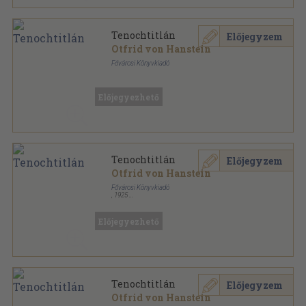
Tenochtitlán
Előjegyzem
Otfrid von Hanstein
Fővárosi Könyvkiadó
Aranyozott kiadói egész vászonkötés
,
334
oldal
Közművelődési könyvek sorozat
Előjegyezhető
Tenochtitlán
Előjegyzem
Otfrid von Hanstein
Fővárosi Könyvkiadó
,
1925
Aranyozott kiadói egész vászonkötés
,
334
oldal
A fantázia mesterei sorozat
Előjegyezhető
Tenochtitlán
Előjegyzem
Otfrid von Hanstein