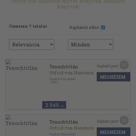
Otfrid von Hanstein művei, könyvek, használt
könyvek
Összesen 7 találat
Kaphatók előre:
15
Kapható pont:
Tenochtitlán
Otfrid von Hanstein
MEGNÉZEM
Fővárosi Könyvkiadó
,
1925
Vászon
,
334
oldal
Magyarság sorozat
2.940
,-Ft
10
Kapható pont:
Tenochtitlán
Otfrid von Hanstein
MEGNÉZEM
Fővárosi Könyvkiadó