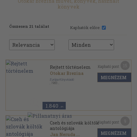
Otokar Brezina művei, könyvek, használt
könyvek
Összesen 21 találat
Kaphatók előre:
15
Kapható pont:
Rejtett történelem
Otokar Brezina
MEGNÉZEM
Európa Könyvkiadó
,
1983
Vászon
,
201
oldal
1.840
,-Ft
9
Kapható pont:
Cseh és szlovák költők
antológiája
MEGNÉZEM
Jan Neruda
...