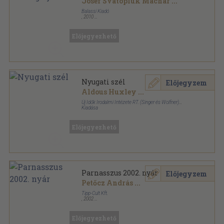
Josef Svatopluk Machar
...
Balassi Kiadó
,
2010
Ragasztott papírkötés
,
287
oldal
Opera Slavica Budapestinensia - Litterae Slavicae
sorozat
Előjegyezhető
Nyugati szél
Előjegyzem
Aldous Huxley
...
Új Idők Irodalmi Intézete RT. (Singer és Wolfner)
Kiadása
Varrott papírkötés
,
176
oldal
Előjegyezhető
Parnasszus 2002. nyár
Előjegyzem
Petőcz András
...
Tipp-Cult Kft.
,
2002
Ragasztott papírkötés
,
136
oldal
Parnasszus sorozat
Előjegyezhető