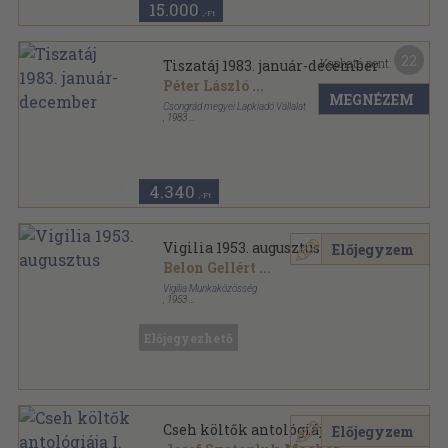
15.000
,-Ft
22
Kapható pont:
Tiszatáj 1983. január-december
Péter László
...
MEGNÉZEM
Csongrád megyei Lapkiadó Vállalat
,
1983
Ragasztott papírkötés
,
1200
oldal
Tiszatáj sorozat
4.340
,-Ft
Vigilia 1953. augusztus
Előjegyzem
Belon Gellért
...
Vigilia Munkaközösség
,
1953
Tűzött kötés
,
54
oldal
Vigilia sorozat
Előjegyezhető
Cseh költők antológiája I.
Előjegyzem