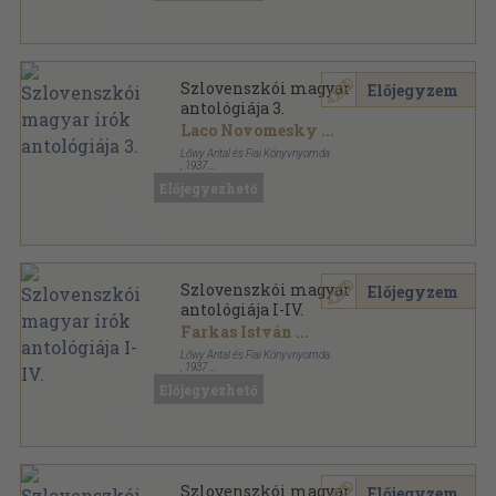
Szlovenszkói magyar írók
Előjegyzem
antológiája 3.
Laco Novomesky
...
Lőwy Antal és Fiai Könyvnyomda
,
1937
Varrott papírkötés
,
237
oldal
Előjegyezhető
A HÍD könyvsorozata sorozat
Szlovenszkói magyar írók
Előjegyzem
antológiája I-IV.
Farkas István
...
Lőwy Antal és Fiai Könyvnyomda
,
1937
Könyvkötői kötés
,
930
oldal
Előjegyezhető
A HÍD könyvsorozata sorozat
Szlovenszkói magyar írók
Előjegyzem