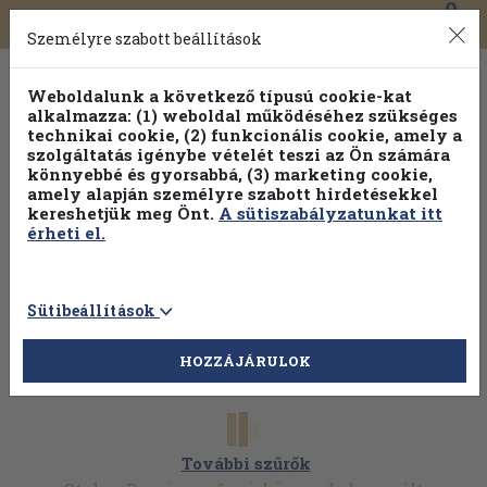
0
Toggle
Főmenü
Könyveink
navigation
Személyre szabott beállítások
Weboldalunk a következő típusú cookie-kat
alkalmazza: (1) weboldal működéséhez szükséges
technikai cookie, (2) funkcionális cookie, amely a
szolgáltatás igénybe vételét teszi az Ön számára
könnyebbé és gyorsabbá, (3) marketing cookie,
Válogasson több mint 30 000 kötet közül
amely alapján személyre szabott hirdetésekkel
Hobbi témakörökben
20% kedvezménnyel!
kereshetjük meg Önt.
A sütiszabályzatunkat itt
érheti el.
Sütibeállítások
HOZZÁJÁRULOK
További szűrők