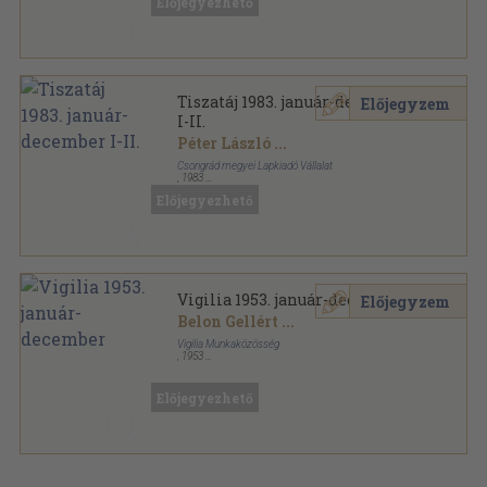
Előjegyezhető
Tiszatáj 1983. január-december
Előjegyzem
I-II.
Péter László
...
Csongrád megyei Lapkiadó Vállalat
,
1983
Könyvkötői kötés
,
1160
oldal
Előjegyezhető
Tiszatáj sorozat
Vigilia 1953. január-december
Előjegyzem
Belon Gellért
...
Vigilia Munkaközösség
,
1953
Könyvkötői kötés
,
671
oldal
Vigilia sorozat
Előjegyezhető