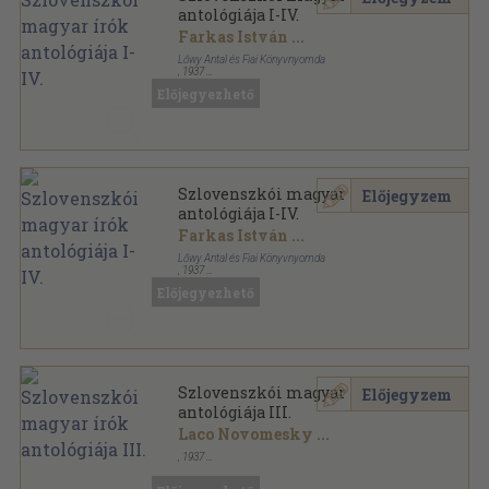
antológiája I-IV.
Farkas István
...
Lőwy Antal és Fiai Könyvnyomda
,
1937
Fűzött papírkötés
,
930
oldal
Előjegyezhető
Szlovenszkói magyar írók
Előjegyzem
antológiája I-IV.
Farkas István
...
Lőwy Antal és Fiai Könyvnyomda
,
1937
Vászon
,
932
oldal
Előjegyezhető
A HÍD könyvsorozata sorozat
Szlovenszkói magyar írók
Előjegyzem
antológiája III.
Laco Novomesky
...
,
1937
Könyvkötői kötés
,
237
oldal
A HÍD könyvsorozata sorozat