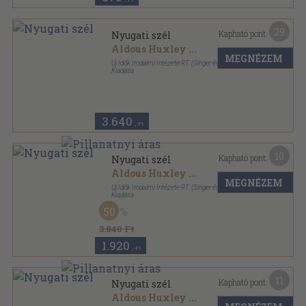
29
Kapható pont:
Nyugati szél
Aldous Huxley
...
MEGNÉZEM
Új Idők Irodalmi Intézete RT. (Singer és Wolfner)
Kiadása
Félvászon
,
176
oldal
3.640
,-Ft
10
Kapható pont:
Nyugati szél
Aldous Huxley
...
MEGNÉZEM
Új Idők Irodalmi Intézete RT. (Singer és Wolfner)
Kiadása
Fűzött kemény papírkötés
,
176
oldal
50
3.840 Ft
1.920
,-Ft
11
Kapható pont:
Nyugati szél
Aldous Huxley
...