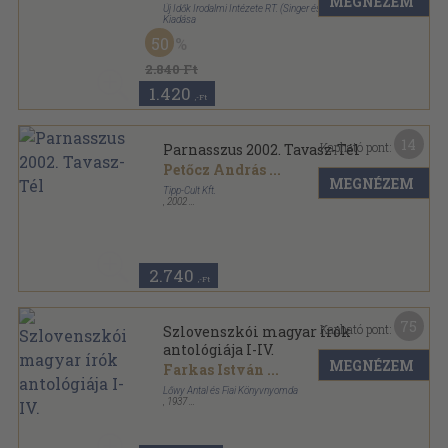
MEGNÉZEM
Új Idők Irodalmi Intézete RT. (Singer és Wolfner)
Kiadása
Fűzött kemény papírkötés
,
176
oldal
50
2.840 Ft
1.420
,-Ft
14
Kapható pont:
Parnasszus 2002. Tavasz-Tél
Petőcz András
...
MEGNÉZEM
Tipp-Cult Kft.
,
2002
Ragasztott papírkötés
,
560
oldal
Parnasszus sorozat
2.740
,-Ft
75
Kapható pont:
Szlovenszkói magyar írók
antológiája I-IV.
MEGNÉZEM
Farkas István
...
Lőwy Antal és Fiai Könyvnyomda
,
1937
Félvászon
,
932
oldal
A HÍD könyvsorozata sorozat