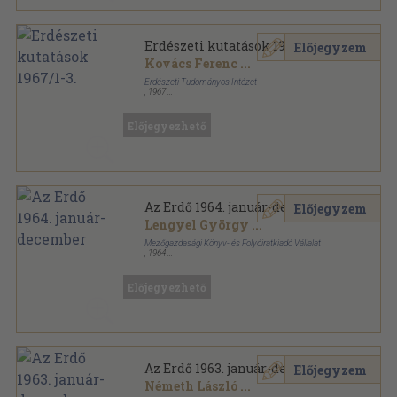
Erdészeti kutatások 1967/1-3.
Előjegyzem
Kovács Ferenc
...
Erdészeti Tudományos Intézet
,
1967
Vászon
,
428
oldal
Erdészeti kutatások sorozat
Előjegyezhető
Az Erdő 1964. január-december
Előjegyzem
Lengyel György
...
Mezőgazdasági Könyv- és Folyóiratkiadó Vállalat
,
1964
Könyvkötői kötés
,
584
oldal
Az Erdő sorozat
Előjegyezhető
Az Erdő 1963. január-december
Előjegyzem
Németh László
...