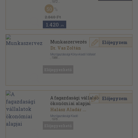
,
1972
Fűzött papírkötés
,
312
oldal
50
Erdészeti kutatások sorozat
2.840 Ft
1.420
,-Ft
Munkaszervezés
Előjegyzem
Dr. Vas Zoltán
Mezőgazdasági Könyvkiadó Vállalat
,
1986
Ragasztott papírkötés
,
127
oldal
Előjegyezhető
A fagazdasági vállalatok
Előjegyzem
ökonómiai alapjai
Halász Aladár
...
Mezőgazdasági Kiadó
,
1976
Vászon
,
223
oldal
Előjegyezhető