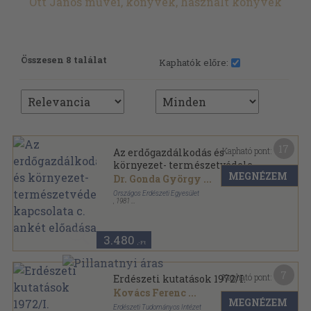
Ott János művei, könyvek, használt könyvek
Összesen 8 találat
Kaphatók előre:
17
Kapható pont:
Az erdőgazdálkodás és
környezet- természetvédelem
MEGNÉZEM
kapcsolata c. ankét előadásai
Dr. Gonda György
...
Országos Erdészeti Egyesület
,
1981
Ragasztott papírkötés
,
101
oldal
3.480
,-Ft
7
Kapható pont:
Erdészeti kutatások 1972/I.
Kovács Ferenc
...
MEGNÉZEM
Erdészeti Tudományos Intézet