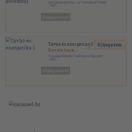
Mezőgazdasági Könyv- és Folyóiratkiadó Vállalat
,
1963
Könyvkötői kötés
,
576
oldal
Az Erdő sorozat
Előjegyezhető
Távhő és energetika 1.
Előjegyzem
Kováts Imre
...
Energiagazdálkodási Tudományos Egyesület
,
1982
Varrott papírkötés
,
190
oldal
Előjegyezhető