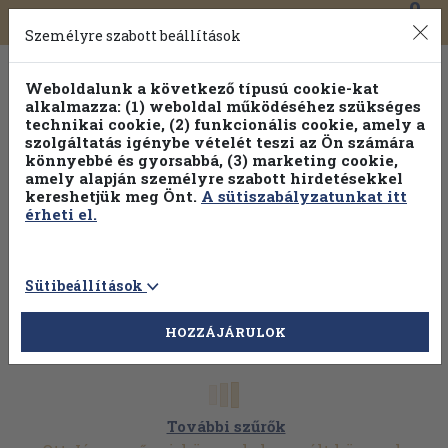
0
Toggle
Főmenü
Könyveink
navigation
Személyre szabott beállítások
Weboldalunk a következő típusú cookie-kat
alkalmazza: (1) weboldal működéséhez szükséges
technikai cookie, (2) funkcionális cookie, amely a
szolgáltatás igénybe vételét teszi az Ön számára
könnyebbé és gyorsabbá, (3) marketing cookie,
amely alapján személyre szabott hirdetésekkel
kereshetjük meg Önt.
A sütiszabályzatunkat itt
érheti el.
Sütibeállítások
HOZZÁJÁRULOK
További szűrők