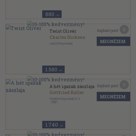
880
,-Ft
8
Kapható pont:
Twist Olivér
Charles Dickens
MEGNÉZEM
Lektűr Könyvkiadó
Fűzött keménykötés
,
396
oldal
1.580
,-Ft
9
Kapható pont:
A hét igazak zászlaja
Gottfried Keller
MEGNÉZEM
Franklin Könyvkiadó N. V.
,
1950
Félvászon
,
228
oldal
1.740
,-Ft