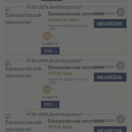
9
Kapható pont:
Édesanyámnak szeretettel
Gárdonyi Géza
...
MEGNÉZEM
Móra Ferenc Ifjúsági Könyvkiadó
,
1989
Bársony
,
169
oldal
50
1.180 Ft
590
,-Ft
5
Kapható pont:
Édesanyámnak szeretettel
Ottlik Géza
...
MEGNÉZEM
Móra Ferenc Ifjúsági Könyvkiadó
,
2003
Bársony
,
169
oldal
50
1.180 Ft
590
,-Ft
9
Kapható pont:
Édesanyámnak szeretettel
Ottlik Géza
...
MEGNÉZEM