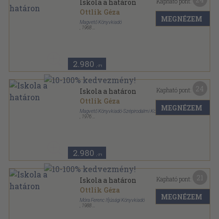
Kapható pont:
Iskola a határon
Ottlik Géza
MEGNÉZEM
Magvető Könyvkiadó
,
1968
Fűzött papírkötés
,
401
oldal
Magvető és Szépirodalmi Könyvkiadó zsebkönyvtára
sorozat
2.980
,-Ft
24
Kapható pont:
Iskola a határon
Ottlik Géza
MEGNÉZEM
Magvető Könyvkiadó-Szépirodalmi Könyvkiadó
,
1976
Vászon
,
399
oldal
30 év sorozat
2.980
,-Ft
21
Kapható pont:
Iskola a határon
Ottlik Géza
MEGNÉZEM
Móra Ferenc Ifjúsági Könyvkiadó
,
1988
Ragasztott papírkötés
,
394
oldal
Diákkönyvtár sorozat