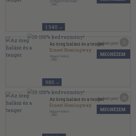
Új Magyar Könyvkiadó
,
1956
Félvászon
,
119
oldal
1.540
,-Ft
5
Kapható pont:
Az öreg halász és a tenger
Ernest Hemingway
MEGNÉZEM
Magyar Helikon
,
1965
Vászon
,
181
oldal
Helikon Kiskönyvtár sorozat
980
,-Ft
18
Kapható pont:
Az öreg halász és a tenger
Ernest Hemingway
MEGNÉZEM
Magyar Helikon
,
1962
Félbőr
,
199
oldal
Helikon Kiskönyvtár sorozat