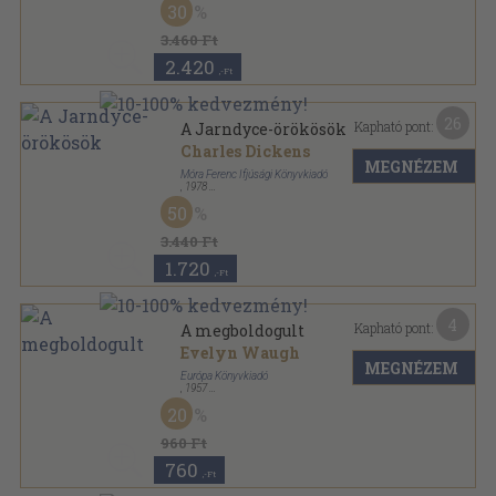
30
3.460 Ft
2.420
,-Ft
26
Kapható pont:
A Jarndyce-örökösök
Charles Dickens
MEGNÉZEM
Móra Ferenc Ifjúsági Könyvkiadó
,
1978
Fűzött keménykötés
,
497
oldal
50
3.440 Ft
1.720
,-Ft
4
Kapható pont:
A megboldogult
Evelyn Waugh
MEGNÉZEM
Európa Könyvkiadó
,
1957
Könyvkötői kötés
,
138
oldal
20
960 Ft
760
,-Ft