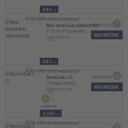
840
,-Ft
8
Kapható pont:
Mai amerikai elbeszélők
F. Scott Fitzgerald
...
MEGNÉZEM
Európa Könyvkiadó
,
1963
Vászon
,
674
oldal
Dekameron sorozat sorozat
840
,-Ft
18
Kapható pont:
Novellák I-II.
Thomas Mann
MEGNÉZEM
Új Magyar Könyvkiadó
,
1955
Félvászon
,
858
oldal
30
2.940 Ft
2.050
,-Ft
18