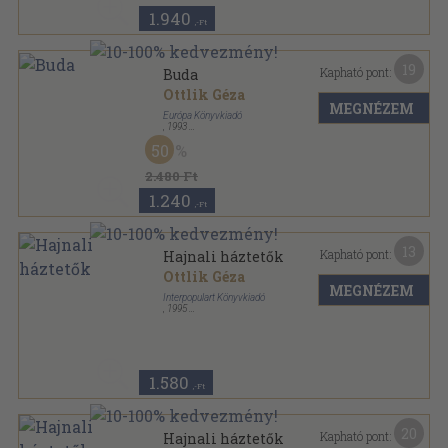
1.940
,-Ft
19
Kapható pont:
Buda
Ottlik Géza
MEGNÉZEM
Európa Könyvkiadó
,
1993
Fűzött kemény papírkötés
,
365
oldal
50
2.480 Ft
1.240
,-Ft
13
Kapható pont:
Hajnali háztetők
Ottlik Géza
MEGNÉZEM
Interpopulart Könyvkiadó
,
1995
Tűzött kötés
,
75
oldal
Populart füzetek sorozat
1.580
,-Ft
20
Kapható pont:
Hajnali háztetők