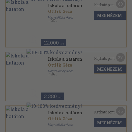
60
Kapható pont:
Iskola a határon
Ottlik Géza
MEGNÉZEM
Magvető Könyvkiadó
,
1959
Félvászon
,
473
oldal
12.000
,-Ft
27
Kapható pont:
Iskola a határon
Ottlik Géza
MEGNÉZEM
Magvető Könyvkiadó
,
1992
Fűzött kemény papírkötés
,
369
oldal
3.380
,-Ft
45
Kapható pont:
Iskola a határon
Ottlik Géza
MEGNÉZEM
Magvető Könyvkiadó
Ragasztott papírkötés
,
439
oldal