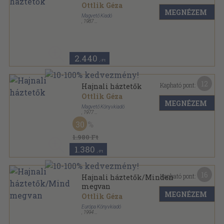
Ottlik Géza
MEGNÉZEM
Magvető Kiadó
,
1987
Vászon
,
142
oldal
2.440
,-Ft
12
Kapható pont:
Hajnali háztetők
Ottlik Géza
MEGNÉZEM
Magvető Könyvkiadó
,
1977
Ragasztott papírkötés
,
120
oldal
30
Magvető Zsebkönyvtár sorozat
1.980 Ft
1.380
,-Ft
16
Kapható pont:
Hajnali háztetők/Minden
megvan
MEGNÉZEM
Ottlik Géza
Európa Könyvkiadó
,
1994
Fűzött kemény papírkötés
,
431
oldal