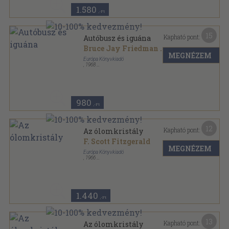
1.580
,-Ft
15
Kapható pont:
Autóbusz és iguána
Bruce Jay Friedman
...
MEGNÉZEM
Európa Könyvkiadó
,
1968
Fűzött papírkötés
,
409
oldal
Európa Zsebkönyvek sorozat
980
,-Ft
12
Kapható pont:
Az ólomkristály
F. Scott Fitzgerald
MEGNÉZEM
Európa Könyvkiadó
,
1966
Fűzött kemény papírkötés
,
489
oldal
1.440
,-Ft
13
Kapható pont:
Az ólomkristály