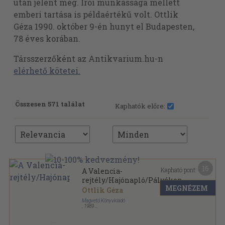
után jelent meg. Írói munkássága mellett
emberi tartása is példaértékű volt. Ottlik
Géza 1990. október 9-én hunyt el Budapesten,
78 éves korában.
Társszerzőként az Antikvarium.hu-n
elérhető kötetei.
Összesen 571 találat
Kaphatók előre:
16
Kapható pont:
A Valencia-
rejtély/Hajónapló/Pályákon
MEGNÉZEM
Ottlik Géza
Magvető Könyvkiadó
,
1989
Vászon
,
211
oldal