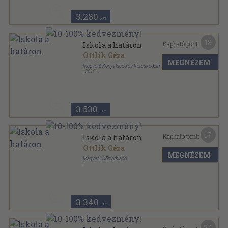
3.280
,-Ft
18
Kapható pont:
Iskola a határon
Ottlik Géza
MEGNÉZEM
Magvető Könyvkiadó és Kereskedelmi Kft.
,
2015
Fűzött kemény papírkötés
,
497
oldal
3.530
,-Ft
17
Kapható pont:
Iskola a határon
Ottlik Géza
MEGNÉZEM
Magvető Könyvkiadó
Ragasztott papírkötés
,
439
oldal
3.340
,-Ft
24