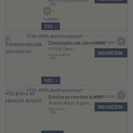
Móra Ferenc Ifjúsági Könyvkiadó
,
1989
Bársony
,
171
oldal
50
1.180 Ft
590
,-Ft
8
Kapható pont:
Édesanyámnak szeretettel
Ottlik Géza
...
MEGNÉZEM
M-Érték Kiadó Kft.
,
2003
Bársony
,
174
oldal
980
,-Ft
9
Kapható pont:
Erkölcs és rémület között
Nemes Nagy Ágnes
...
MEGNÉZEM
Nap Kiadó Bt.
,
1996
Fűzött kemény papírkötés
,
399
oldal
In memoriam sorozat