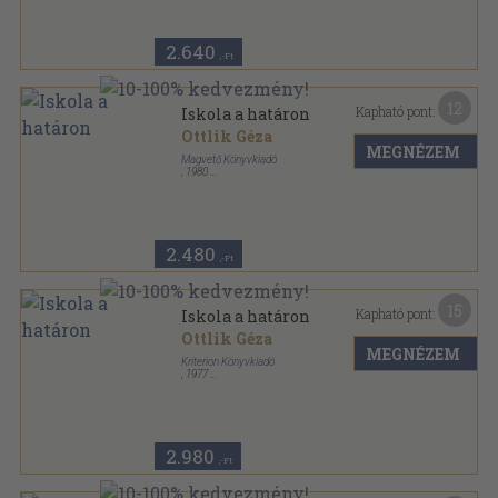
2.640
,-Ft
12
Kapható pont:
Iskola a határon
Ottlik Géza
MEGNÉZEM
Magvető Könyvkiadó
,
1980
Fűzött keménykötés
,
446
oldal
2.480
,-Ft
15
Kapható pont:
Iskola a határon
Ottlik Géza
MEGNÉZEM
Kriterion Könyvkiadó
,
1977
Félvászon
,
382
oldal
Horizont Könyvek sorozat
2.980
,-Ft