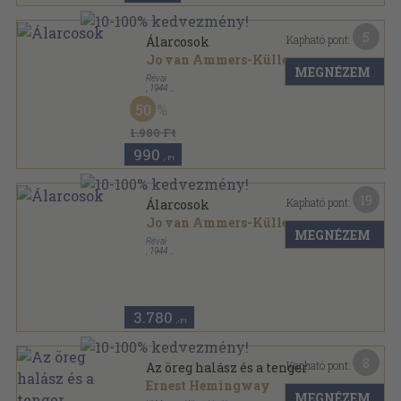
5
Kapható pont:
Álarcosok
Jo van Ammers-Küller
MEGNÉZEM
Révai
,
1944
Félvászon
,
356
oldal
50
1.980 Ft
990
,-Ft
19
Kapható pont:
Álarcosok
Jo van Ammers-Küller
MEGNÉZEM
Révai
,
1944
Félvászon
,
356
oldal
3.780
,-Ft
8
Kapható pont:
Az öreg halász és a tenger
Ernest Hemingway
MEGNÉZEM