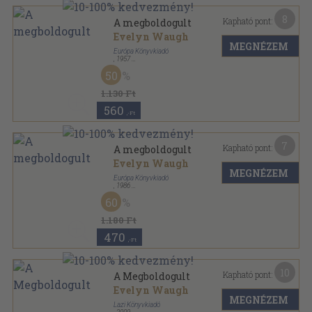
8
Kapható pont:
A megboldogult
Evelyn Waugh
MEGNÉZEM
Európa Könyvkiadó
,
1957
Félvászon
,
138
oldal
50
1.130 Ft
560
,-Ft
7
Kapható pont:
A megboldogult
Evelyn Waugh
MEGNÉZEM
Európa Könyvkiadó
,
1986
Ragasztott papírkötés
,
142
oldal
60
Vidám könyvek sorozat
1.180 Ft
470
,-Ft
10
Kapható pont:
A Megboldogult
Evelyn Waugh
MEGNÉZEM
Lazi Könyvkiadó