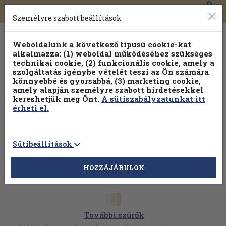
0
Toggle
Főmenü
Könyveink
navigation
Személyre szabott beállítások
Weboldalunk a következő típusú cookie-kat
alkalmazza: (1) weboldal működéséhez szükséges
technikai cookie, (2) funkcionális cookie, amely a
szolgáltatás igénybe vételét teszi az Ön számára
könnyebbé és gyorsabbá, (3) marketing cookie,
Válogasson több mint 1.000.000 kiadványunk közül
10-
amely alapján személyre szabott hirdetésekkel
100% kedvezménnyel!
kereshetjük meg Önt.
A sütiszabályzatunkat itt
érheti el.
Sütibeállítások
HOZZÁJÁRULOK
További szűrők