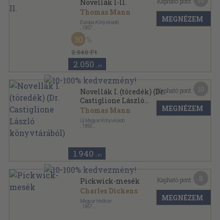
Kapható pont:
Novellák I-II.
Thomas Mann
MEGNÉZEM
Európa Könyvkiadó
,
1957
Fűzött keménykötés
,
870
oldal
30
2.940 Ft
2.050
,-Ft
10
Kapható pont:
Novellák I. (töredék) (Dr.
Castiglione László
MEGNÉZEM
könyvtárából)
Thomas Mann
Új Magyar Könyvkiadó
,
1955
Félvászon
,
435
oldal
1.940
,-Ft
8
Kapható pont:
Pickwick-mesék
Charles Dickens
MEGNÉZEM
Magyar Helikon
,
1957
Félvászon
,
157
oldal