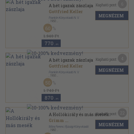
6
Kapható pont:
A hét igazak zászlaja
Gottfried Keller
MEGNÉZEM
Franklin Könyvkiadó N. V.
,
1950
Félvászon
,
228
oldal
60
1.940 Ft
770
,-Ft
4
Kapható pont:
A hét igazak zászlaja
Gottfried Keller
MEGNÉZEM
Franklin Könyvkiadó N. V.
,
1950
Fűzött keménykötés
,
228
oldal
50
1.740 Ft
870
,-Ft
22
Kapható pont:
A Hollókirály és más mesék
Grimm
...
MEGNÉZEM
Móra Ferenc Ifjúsági Könyvkiadó
,
1982
Fűzött kemény papírkötés
,
332
oldal