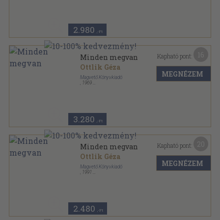
2.980
,-Ft
16
Kapható pont:
Minden megvan
Ottlik Géza
MEGNÉZEM
Magvető Könyvkiadó
,
1969
Vászon
,
345
oldal
3.280
,-Ft
20
Kapható pont:
Minden megvan
Ottlik Géza
MEGNÉZEM
Magvető Könyvkiadó
,
1991
Ragasztott papírkötés
,
299
oldal
2.480
,-Ft