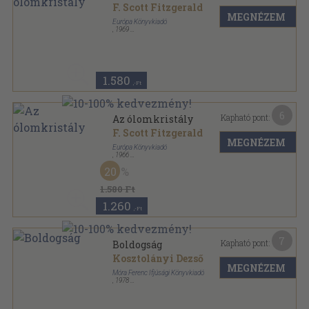
F. Scott Fitzgerald
MEGNÉZEM
Európa Könyvkiadó
,
1969
Ragasztott papírkötés
,
356
oldal
Európa Zsebkönyvek sorozat
1.580
,-Ft
6
Kapható pont:
Az ólomkristály
F. Scott Fitzgerald
MEGNÉZEM
Európa Könyvkiadó
,
1966
Könyvkötői kötés
,
489
oldal
20
1.580 Ft
1.260
,-Ft
7
Kapható pont:
Boldogság
Kosztolányi Dezső
MEGNÉZEM
Móra Ferenc Ifjúsági Könyvkiadó
,
1978
Ragasztott papírkötés
,
281
oldal
Diákkönyvtár sorozat