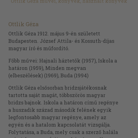
Ottlik Géza művei, könyvek, használt könyvek
Ottlik Géza
Ottlik Géza 1912. május 9-én született
Budapesten. József Attila- és Kossuth-díjas
magyar író és műfordító.
Főbb művei: Hajnali háztetők (1957), Iskola a
határon (1959), Minden megvan
(elbeszélések) (1969), Buda (1994)
Ottlik Géza elsősorban bridzsjátékosnak
tartotta saját magát, többszörös magyar
bridzs bajnok. Iskola a határon című regénye
a huszadik század második felének egyik
legfontosabb magyar regénye, amely az
egyén és a hatalom kapcsolatát vizsgálja.
Folytatása, a Buda, mely csak a szerző halála