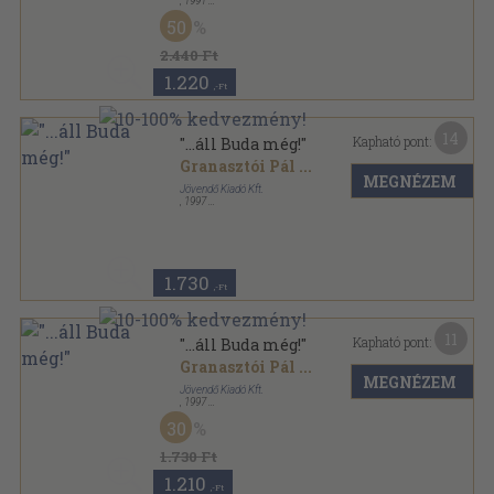
,
1991
Ragasztott papírkötés
,
173
oldal
50
2.440 Ft
1.220
,-Ft
14
Kapható pont:
"...áll Buda még!"
Granasztói Pál
...
MEGNÉZEM
Jövendő Kiadó Kft.
,
1997
Fűzött kemény papírkötés
,
128
oldal
1.730
,-Ft
11
Kapható pont:
"...áll Buda még!"
Granasztói Pál
...
MEGNÉZEM
Jövendő Kiadó Kft.
,
1997
Ragasztott papírkötés
,
128
oldal
30
1.730 Ft
1.210
,-Ft