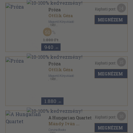
14
Kapható pont:
Próza
Ottlik Géza
MEGNÉZEM
Magvető Könyvkiadó
,
1980
Fűzött kemény papírkötés
,
296
oldal
50
1.880 Ft
940
,-Ft
15
Kapható pont:
Próza
Ottlik Géza
MEGNÉZEM
Magvető Könyvkiadó
,
1988
Fűzött kemény papírkötés
,
299
oldal
1.880
,-Ft
10
Kapható pont:
A Hungarian Quartet
Mándy Iván
...
MEGNÉZEM
Corvina Books