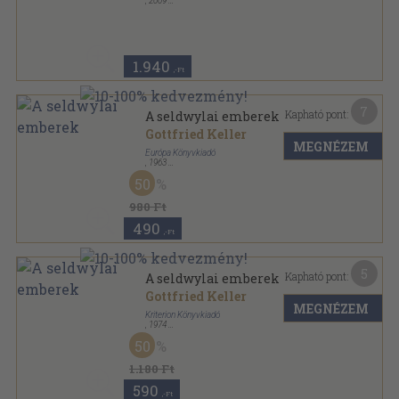
,
2009
Ragasztott papírkötés
,
159
oldal
1.940
,-Ft
7
Kapható pont:
A seldwylai emberek
Gottfried Keller
MEGNÉZEM
Európa Könyvkiadó
,
1963
Vászon
,
498
oldal
50
Gottfried Keller művei sorozat
980 Ft
490
,-Ft
5
Kapható pont:
A seldwylai emberek
Gottfried Keller
MEGNÉZEM
Kriterion Könyvkiadó
,
1974
Félvászon
,
538
oldal
50
Horizont Könyvek sorozat
1.180 Ft
590
,-Ft