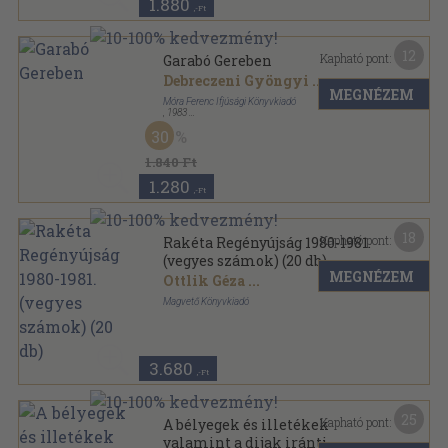
1.880
,-Ft
12
Kapható pont:
Garabó Gereben
Debreczeni Gyöngyi
...
MEGNÉZEM
Móra Ferenc Ifjúsági Könyvkiadó
,
1983
Fűzött kemény papírkötés
,
138
oldal
30
1.840 Ft
1.280
,-Ft
18
Kapható pont:
Rakéta Regényújság 1980-1981.
(vegyes számok) (20 db)
MEGNÉZEM
Ottlik Géza
...
Magvető Könyvkiadó
Könyvkötői kötés
,
940
oldal
Rakéta Regényújság sorozat
3.680
,-Ft
25
Kapható pont:
A bélyegek és illetékek
valamint a dijak iránti