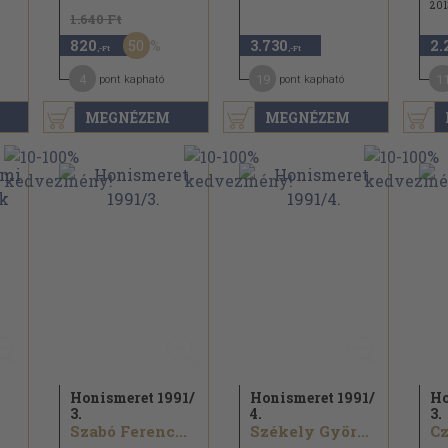
201
1.640 Ft
50
820
3.730
2.
,-Ft
,-Ft
4
19
1
pont kapható
pont kapható
MEGNÉZEM
MEGNÉZEM
Honismeret 1991/
Honismeret 1991/
Ho
3.
4.
3.
Szabó Ferenc...
Székely György...
Cz