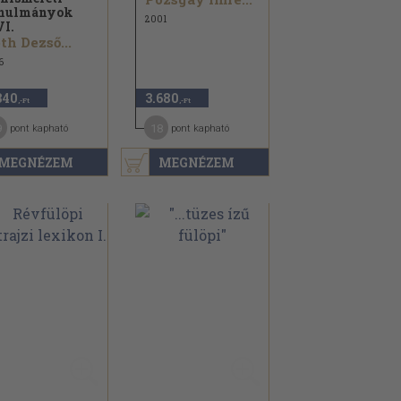
anulmányok
2001
I.
th Dezső...
6
840
3.680
,-Ft
,-Ft
9
18
pont kapható
pont kapható
MEGNÉZEM
MEGNÉZEM