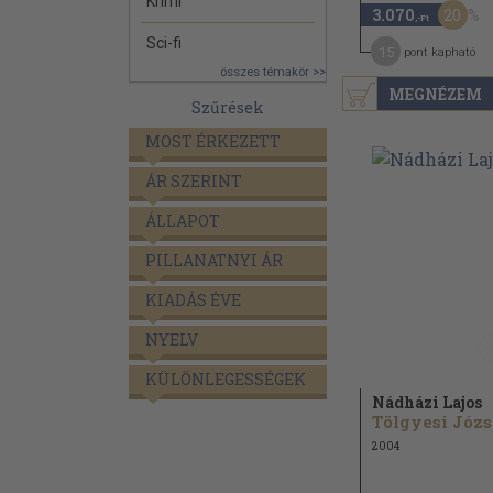
Krimi
20
3.070
,-Ft
Sci-fi
15
pont kapható
összes témakör >>
MEGNÉZEM
Szűrések
MOST ÉRKEZETT
ÁR SZERINT
ÁLLAPOT
PILLANATNYI ÁR
KIADÁS ÉVE
NYELV
KÜLÖNLEGESSÉGEK
Nádházi Lajos
Tölgyesi Józs
2004