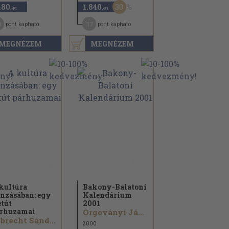
30
480
1.840
,-Ft
,-Ft
8
17
pont kapható
pont kapható
MEGNÉZEM
MEGNÉZEM
kultúra
Bakony-Balatoni
nzásában: egy
Kalendárium
etút
2001
rhuzamai
Orgoványi János...
Albrecht Sándor...
2000