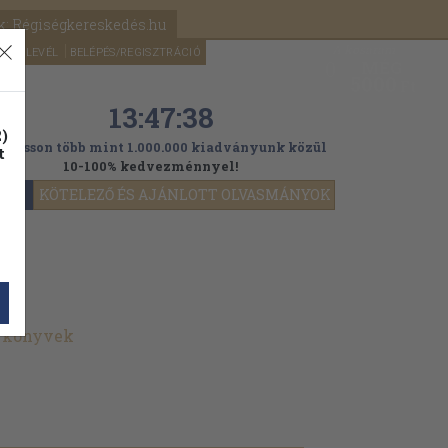
k: Régiségkereskedés.hu
A kosaram
HÍRLEVÉL
BELÉPÉS/REGISZTRÁCIÓ
MÉG
0
5000
Ft
13:47:36
)
ogasson több mint 1.000.000 kiadványunk közül
t
10-100% kedvezménnyel!
YOK
KÖTELEZŐ ÉS AJÁNLOTT OLVASMÁNYOK
t könyvek