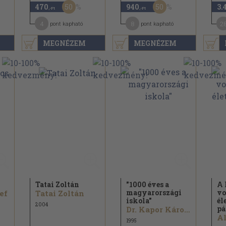
50
50
470
940
3.
,-Ft
,-Ft
4
8
2
pont kapható
pont kapható
MEGNÉZEM
MEGNÉZEM
Tatai Zoltán
"1000 éves a
A 
magyarországi
vo
ef
Tatai Zoltán
iskola"
él
2004
pá
Dr. Kapor Károly...
1995