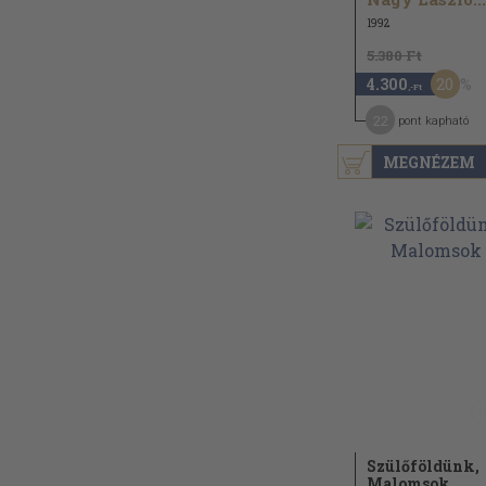
1992
5.380 Ft
20
4.300
,-Ft
22
pont kapható
MEGNÉZEM
Szülőföldünk,
Malomsok