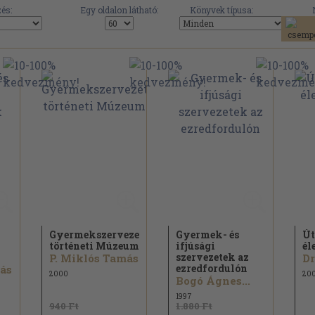
és:
Egy oldalon látható:
Könyvek típusa:
Gyermekszervezet-
Gyermek- és
Út
történeti Múzeum
ifjúsági
él
szervezetek az
P. Miklós Tamás
Dr
ezredfordulón
más
2000
20
Bogó Ágnes...
1997
940 Ft
1.880 Ft