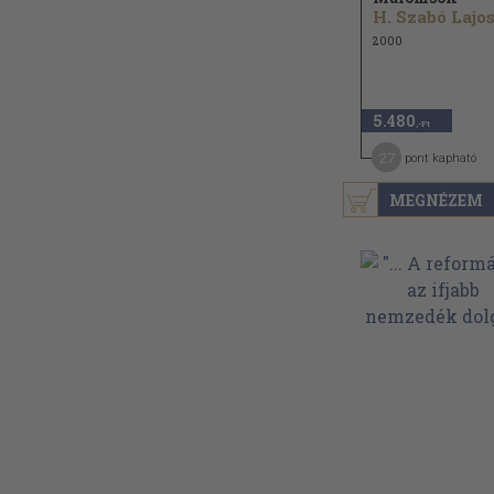
H. Szabó Lajos.
2000
5.480
,-Ft
27
pont kapható
MEGNÉZEM