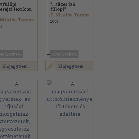
vfülöpi
"...tüzes ízű
etrajzi lexikon
fülöpi"
P. Miklós Tamás
 Miklós Tamás
2009
05
őjegyezhető
Előjegyezhető
Előjegyzem
Előjegyzem