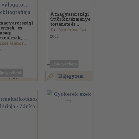
A magyarországi
úttörőintézmények
magyarországi
története és...
ermek- és
Dr. Nádházi Lajos
júsági
2006
zgalmak,...
zél Gábor...
3
Előjegyezhető
őjegyezhető
Előjegyzem
Előjegyzem