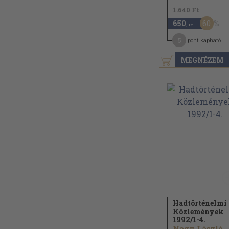
1.640 Ft
60
650
,-Ft
5
pont kapható
MEGNÉZEM
Hadtörténelmi
Közlemények
1992/
1-4.
Nagy László...