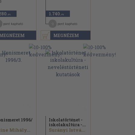
3
280
1.740
,-Ft
,-Ft
1
9
pont kapható
pont kapható
MEGNÉZEM
MEGNÉZEM
nismeret 1996/
Iskolatörténet -
iskolakultúra -...
ine Mihály...
Surányi István...