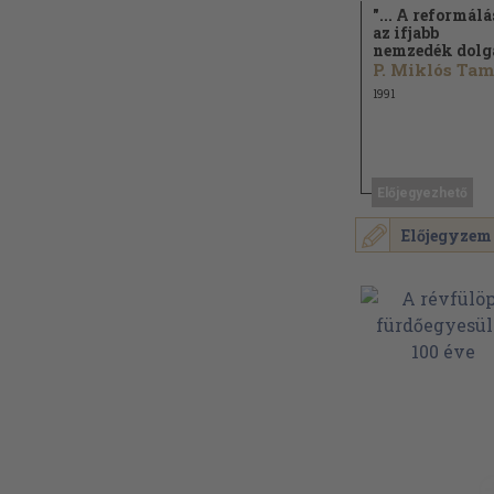
"... A reformálá
az ifjabb
nemzedék dolga
P. Miklós Ta
1991
Előjegyezhető
Előjegyzem