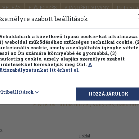
TÁRUHÁZ
ELŐJEGYZÉS
AJÁNDÉKUTALVÁNY
Partnerün
SZÁLLÍTÁS
SEGÍTSÉG
Személyre szabott beállítások
Részletes kereső
Témaköri fa
eboldalunk a következő típusú cookie-kat alkalmazza:
1) weboldal működéséhez szükséges technikai cookie, (2
Vál
unkcionális cookie, amely a szolgáltatás igénybe vételé
eszi az Ön számára könnyebbé és gyorsabbá, (3)
arketing cookie, amely alapján személyre szabott
PILLANATNYI ÁRAINK
FENNTARTHATÓ OLVASMÁN
irdetésekkel kereshetjük meg Önt.
A
ütiszabályzatunkat itt érheti el.
ütibeállítások
HOZZÁJÁRULOK
P. Miklós Tamás művei, könyvek, használ
0.
1 oldal