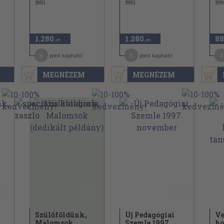
1991
1991
199
1.280
1.280
88
,-Ft
,-Ft
6
6
4
pont kapható
pont kapható
MEGNÉZEM
MEGNÉZEM
Szülőföldünk,
Új Pedagógiai
Ve
Malomsok
Szemle 1997.
ho