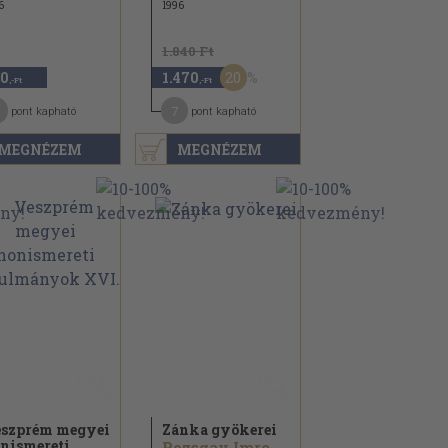
6
1996
1.840 Ft
20
0
1.470
,-Ft
,-Ft
7
pont kapható
pont kapható
MEGNÉZEM
MEGNÉZEM
szprém megyei
Zánka gyökerei
nismereti
Pozsgay Imre...