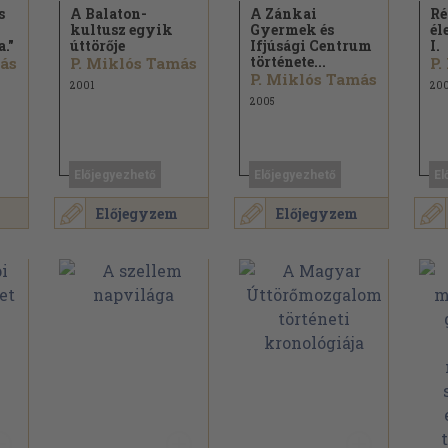
s
A Balaton-
A Zánkai
Ré
kultusz egyik
Gyermek és
él
."
úttörője
Ifjúsági Centrum
I.
története...
más
P. Miklós Tamás
P.
P. Miklós Tamás
2001
20
2005
Előjegyezhető
Előjegyezhető
El
Előjegyzem
Előjegyzem