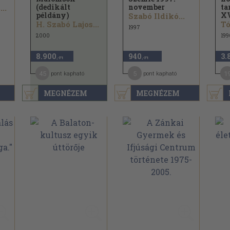
(dedikált
november
t
..
példány)
XV
Szabó Ildikó...
H. Szabó Lajos...
Tó
1997
2000
199
8.900
940
3.
,-Ft
,-Ft
45
5
1
pont kapható
pont kapható
MEGNÉZEM
MEGNÉZEM