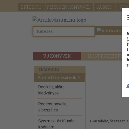
ÉRTESÍTŐ
FIZESSEN
KÖNYVVEL!
AUKCIÓ
PON
W
(
f
t
m
ÚJ KÖNYVEK
MOST ÉRKEZETT
h
s
TÉMAKÖR
Kiemelt témaköreink
S
Dedikált, aláírt
kiadványok
Regény, novella,
elbeszélés
Gyermek- és ifjúsági
1-40 találat, összesen 4
irodalom