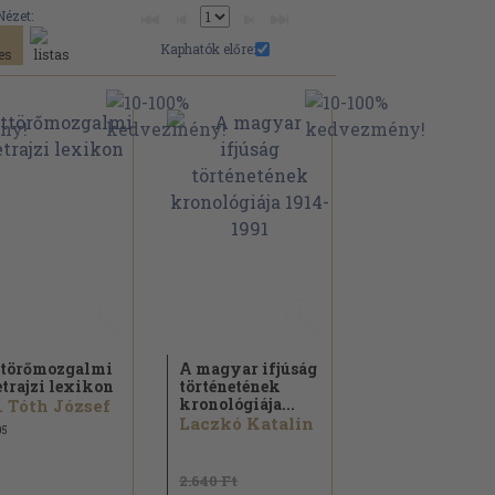
Nézet:
Kaphatók előre:
törőmozgalmi
A magyar ifjúság
etrajzi lexikon
történetének
kronológiája...
. Tóth József
Laczkó Katalin
05
2.640 Ft