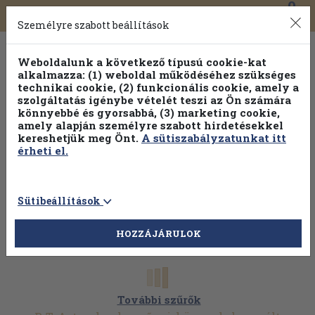
0
Toggle
Főmenü
Könyveink
navigation
Személyre szabott beállítások
Weboldalunk a következő típusú cookie-kat
alkalmazza: (1) weboldal működéséhez szükséges
technikai cookie, (2) funkcionális cookie, amely a
szolgáltatás igénybe vételét teszi az Ön számára
könnyebbé és gyorsabbá, (3) marketing cookie,
amely alapján személyre szabott hirdetésekkel
kereshetjük meg Önt.
A sütiszabályzatunkat itt
érheti el.
Sütibeállítások
HOZZÁJÁRULOK
További szűrők