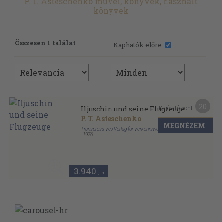
P. T. Asteschenko művei, könyvek, használt
könyvek
Összesen 1 találat
Kaphatók előre:
20
Kapható pont:
Iljuschin und seine Flugzeuge
P. T. Asteschenko
MEGNÉZEM
Transpress Veb Verlag für Verkehrswesen
,
1976
Fűzött keménykötés
,
144
oldal
3.940
,-Ft