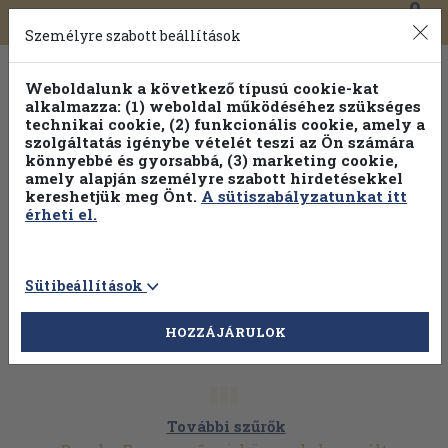
0
Toggle
Főmenü
Könyveink
navigation
Személyre szabott beállítások
Weboldalunk a következő típusú cookie-kat
alkalmazza: (1) weboldal működéséhez szükséges
technikai cookie, (2) funkcionális cookie, amely a
szolgáltatás igénybe vételét teszi az Ön számára
könnyebbé és gyorsabbá, (3) marketing cookie,
amely alapján személyre szabott hirdetésekkel
kereshetjük meg Önt.
A sütiszabályzatunkat itt
érheti el.
Sütibeállítások
HOZZÁJÁRULOK
További szűrők