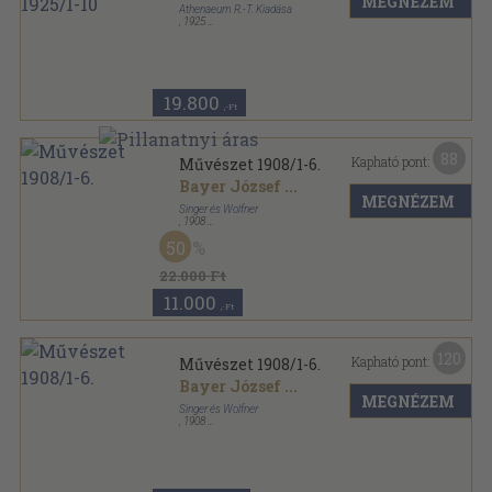
MEGNÉZEM
Athenaeum R.-T. Kiadása
,
1925
Könyvkötői vászonkötés
,
600
oldal
Magyar Művészet sorozat
19.800
,-Ft
88
Kapható pont:
Művészet 1908/1-6.
Bayer József
...
MEGNÉZEM
Singer és Wolfner
,
1908
Könyvkötői kötés
,
431
oldal
50
Művészet sorozat
22.000 Ft
11.000
,-Ft
120
Kapható pont:
Művészet 1908/1-6.
Bayer József
...
MEGNÉZEM
Singer és Wolfner
,
1908
Vászon
,
431
oldal
Művészet sorozat