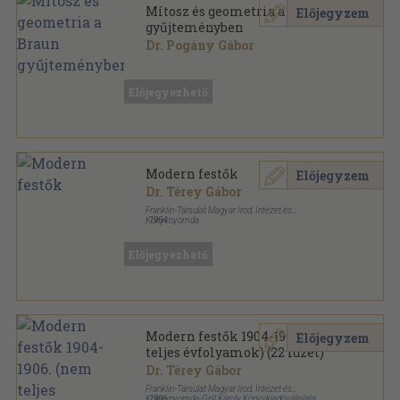
Mítosz és geometria a Braun
Előjegyzem
gyűjteményben
Dr. Pogány Gábor
Fűzött papírkötés
,
52
oldal
Előjegyezhető
Modern festők
Előjegyzem
Dr. Térey Gábor
Franklin-Társulat Magyar Irod. Intézet és
Könyvnyomda
,
1904
Könyvkötői kötés
,
144
oldal
Előjegyezhető
Modern festők 1904-1906. (nem
Előjegyzem
teljes évfolyamok) (22 füzet)
Dr. Térey Gábor
Franklin-Társulat Magyar Irod. Intézet és
Könyvnyomda-Grill Károly Könyvkiadóvállalata
,
1906