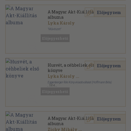
A Magyar Akt-Kiállítás
Előjegyzem
albuma
Lyka Károly
"Művészet"
Aranyozott vászon Gottermayer kötés
,
163
oldal
Előjegyezhető
Husvét, a céhbeliek első
Előjegyzem
könyve
Lyka Károly
...
Eggenberger-féle Könyvkiadóvállalat (Hoffmann Béla)
,
1914
Félvászon
,
81
oldal
Előjegyezhető
A Magyar Akt-Kiállítás
Előjegyzem
albuma
Zichy Mihály
...