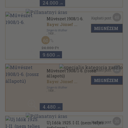
24.000
,-Ft
48
Kapható pont:
Művészet 1908/1-6.
Bayer József
...
MEGNÉZEM
Singer és Wolfner
,
1908
Félvászon
,
431
oldal
60
Művészet sorozat
24.000 Ft
9.600
,-Ft
22
Kapható pont:
Művészet 1908/1-6. (rossz
állapotú)
MEGNÉZEM
Bayer József
...
Singer és Wolfner
,
1908
Vászon
,
423
oldal
Művészet sorozat
4.480
,-Ft
30
Kapható pont:
Uj Idők 1925. I-II. (nem teljes
évfolyam)