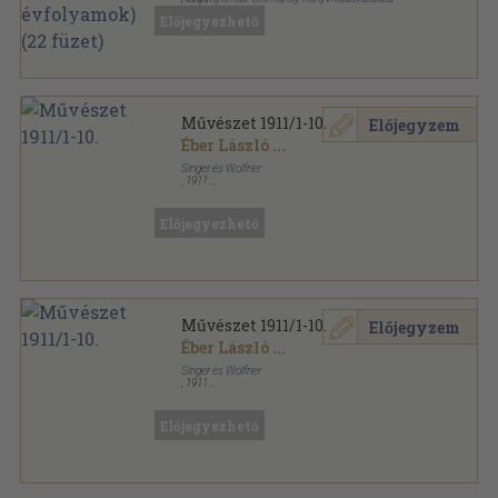
Keménykötés
,
246
oldal
Előjegyezhető
Művészet 1911/1-10.
Előjegyzem
Éber László
...
Singer és Wolfner
,
1911
Vászon Gottermayer kötés
,
436
oldal
Művészet sorozat
Előjegyezhető
Művészet 1911/1-10.
Előjegyzem
Éber László
...
Singer és Wolfner
,
1911
Vászon
,
436
oldal
Művészet sorozat
Előjegyezhető