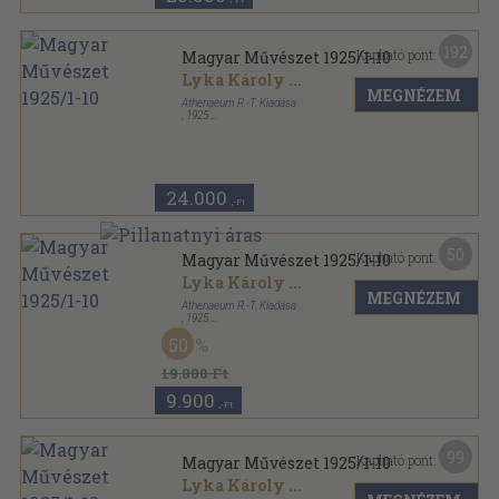
192
Kapható pont:
Magyar Művészet 1925/1-10
Lyka Károly
...
MEGNÉZEM
Athenaeum R.-T. Kiadása
,
1925
Félvászon
,
579
oldal
Magyar Művészet sorozat
24.000
,-Ft
50
Kapható pont:
Magyar Művészet 1925/1-10
Lyka Károly
...
MEGNÉZEM
Athenaeum R.-T. Kiadása
,
1925
Könyvkötői vászonkötés
,
600
oldal
50
Magyar Művészet sorozat
19.800 Ft
9.900
,-Ft
99
Kapható pont:
Magyar Művészet 1925/1-10
Lyka Károly
...