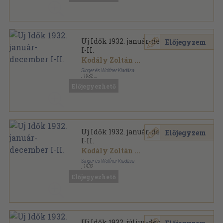
Uj Idők 1932. január-december
Előjegyzem
I-II.
Kodály Zoltán
...
Singer és Wolfner Kiadása
,
1932
Aranyozott kiadói egész vászonkötés
,
1636
oldal
Előjegyezhető
Uj Idők sorozat
Uj Idők 1932. január-december
Előjegyzem
I-II.
Kodály Zoltán
...
Singer és Wolfner Kiadása
,
1932
Aranyozott kiadói egész vászonkötés
,
1636
oldal
Előjegyezhető
Uj Idők sorozat
Uj Idők 1932. július-december