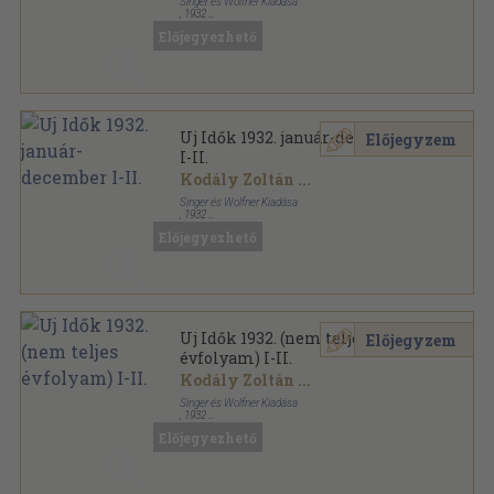
Singer és Wolfner Kiadása
,
1932
Könyvkötői kötés
,
1636
oldal
Előjegyezhető
Uj Idők sorozat
Uj Idők 1932. január-december
Előjegyzem
I-II.
Kodály Zoltán
...
Singer és Wolfner Kiadása
,
1932
Könyvkötői kötés
,
1636
oldal
Előjegyezhető
Uj Idők sorozat
Uj Idők 1932. (nem teljes
Előjegyzem
évfolyam) I-II.
Kodály Zoltán
...
Singer és Wolfner Kiadása
,
1932
Könyvkötői kötés
,
1605
oldal
Előjegyezhető
Uj Idők sorozat