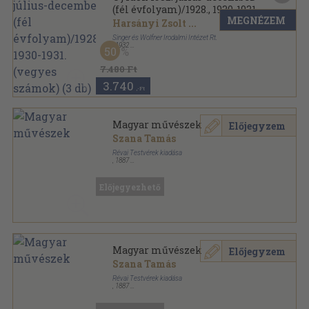
(fél évfolyam)/1928., 1930-1931.
MEGNÉZEM
(vegyes számok) (3 db)
Harsányi Zsolt
...
Singer és Wolfner Irodalmi Intézet Rt.
,
1932
50
Könyvkötői kötés
,
983
oldal
Uj Idők sorozat
7.480 Ft
3.740
,-Ft
Magyar művészek
Előjegyzem
Szana Tamás
Révai Testvérek kiadása
,
1887
Színezett egész vászonkötés
,
253
oldal
Előjegyezhető
Magyar művészek
Előjegyzem
Szana Tamás
Révai Testvérek kiadása
,
1887
Könyvkötői vászonkötés
,
251
oldal