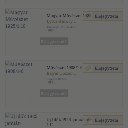
Magyar Művészet 1925/1-10
Előjegyzem
Lyka Károly
...
Athenaeum R.-T. Kiadása
,
1925
Könyvkötői vászonkötés
,
600
oldal
Magyar Művészet sorozat
Előjegyezhető
Művészet 1908/1-6.
Előjegyzem
Bayer József
...
Singer és Wolfner
,
1908
Vászon
,
431
oldal
Művészet sorozat
Előjegyezhető
Uj Idők 1925. január-december
Előjegyzem
I-II.