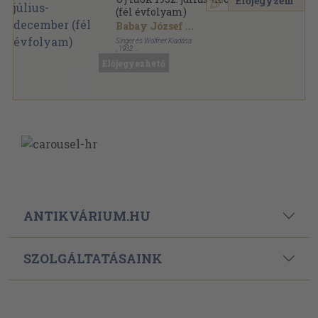
Előjegyzem
(fél évfolyam)
Babay József
...
Singer és Wolfner Kiadása
,
1932
Könyvkötői vászonkötés
,
828
oldal
Előjegyezhető
Uj Idők sorozat
ANTIKVÁRIUM.HU
SZOLGÁLTATÁSAINK