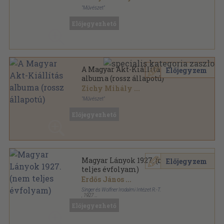
"Művészet"
Félvászon Gottermayer kötés
,
163
oldal
Előjegyezhető
A Magyar Akt-Kiállítás
Előjegyzem
albuma (rossz állapotú)
Zichy Mihály
...
"Művészet"
Vászon Gottermayer kötés
,
163
oldal
Előjegyezhető
Magyar Lányok 1927. (nem
Előjegyzem
teljes évfolyam)
Erdős János
...
Singer és Wolfner Irodalmi Intézet R.-T.
,
1927
Könyvkötői vászonkötés
,
566
oldal
Előjegyezhető
Magyar Lányok sorozat