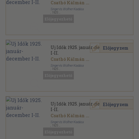
Csathó Kálmán
...
Singer és Wolfner Kiadása
,
1925
Aranyozott kiadói egész vászonkötés
,
1316
oldal
Előjegyezhető
Uj Idők sorozat
Uj Idők 1925. január-december
Előjegyzem
I-II.
Csathó Kálmán
...
Singer és Wolfner Kiadása
,
1925
Aranyozott kiadói egész vászonkötés
,
1316
oldal
Előjegyezhető
Uj Idők sorozat
Uj Idők 1925. január-december
Előjegyzem
I-II.
Csathó Kálmán
...
Singer és Wolfner Kiadása
,
1925
Könyvkötői kötés
,
1316
oldal
Előjegyezhető
Uj Idők sorozat