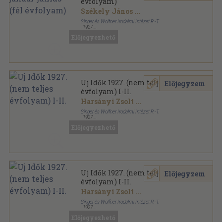
évfolyam)
Székely János
...
Singer és Wolfner Irodalmi Intézet R.-T.
,
1927
Aranyozott kiadói egész vászonkötés
,
728
oldal
Előjegyezhető
Uj Idők sorozat
Uj Idők 1927. (nem teljes
Előjegyzem
évfolyam) I-II.
Harsányi Zsolt
...
Singer és Wolfner Irodalmi Intézet R.-T.
,
1927
Aranyozott kiadói egész vászonkötés
,
1466
oldal
Előjegyezhető
Uj Idők sorozat
Uj Idők 1927. (nem teljes
Előjegyzem
évfolyam) I-II.
Harsányi Zsolt
...
Singer és Wolfner Irodalmi Intézet R.-T.
,
1927
Könyvkötői kötés
,
1462
oldal
Előjegyezhető
Uj Idők sorozat