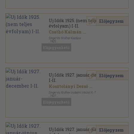
Uj Idők 1925. (nem teljes
Előjegyzem
évfolyam) I-II.
Csathó Kálmán
...
Singer és Wolfner Kiadása
,
1925
Aranyozott kiadói egész vászonkötés
,
1316
oldal
Előjegyezhető
Uj Idők sorozat
Uj Idők 1927. január-december
Előjegyzem
I-II.
Kosztolányi Dezső
...
Singer és Wolfner Irodalmi Intézet R.-T.
,
1927
Vászon
,
1468
oldal
Előjegyezhető
Uj Idők sorozat
Uj Idők 1927. január-június (fél
Előjegyzem