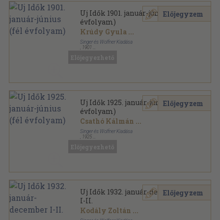
Uj Idők 1901. január-június (fél
Előjegyzem
évfolyam)
Krúdy Gyula
...
Singer és Wolfner Kiadása
,
1901
Vászon
,
572
oldal
Előjegyezhető
Uj Idők sorozat
Uj Idők 1925. január-június (fél
Előjegyzem
évfolyam)
Csathó Kálmán
...
Singer és Wolfner Kiadása
,
1925
Könyvkötői kötés
,
644
oldal
Előjegyezhető
Uj Idők sorozat
Uj Idők 1932. január-december
Előjegyzem
I-II.
Kodály Zoltán
...