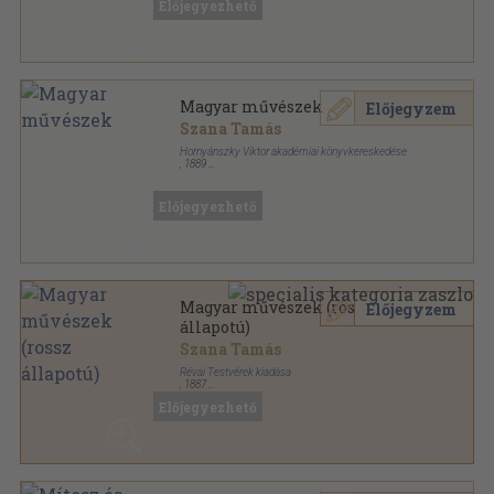
Előjegyezhető
Magyar művészek
Előjegyzem
Szana Tamás
Hornyánszky Viktor akadémiai könyvkereskedése
,
1889
Színezett egész vászonkötés
,
251
oldal
Előjegyezhető
Magyar művészek (rossz
Előjegyzem
állapotú)
Szana Tamás
Révai Testvérek kiadása
,
1887
Színezett egész vászonkötés
,
245
oldal
Előjegyezhető