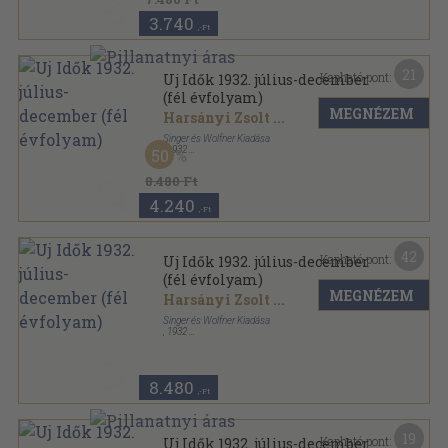
3.740
,-Ft
21
Kapható pont:
Uj Idők 1932. július-december
(fél évfolyam)
MEGNÉZEM
Harsányi Zsolt
...
Singer és Wolfner Kiadása
,
1932
50
Aranyozott kiadói egész vászonkötés
,
828
oldal
Uj Idők sorozat
8.480 Ft
4.240
,-Ft
42
Kapható pont:
Uj Idők 1932. július-december
(fél évfolyam)
MEGNÉZEM
Harsányi Zsolt
...
Singer és Wolfner Kiadása
,
1932
Vászon
,
828
oldal
Uj Idők sorozat
8.480
,-Ft
19
Kapható pont:
Uj Idők 1932. július-december