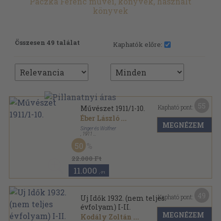
Paczka Ferenc művei, könyvek, használt
könyvek
Összesen 49 találat
Kaphatók előre:
55
Kapható pont:
Művészet 1911/1-10.
Éber László
...
MEGNÉZEM
Singer és Wolfner
,
1911
Könyvkötői vászonkötés
,
436
oldal
50
Művészet sorozat
22.000 Ft
11.000
,-Ft
49
Kapható pont:
Uj Idők 1932. (nem teljes
évfolyam) I-II.
MEGNÉZEM
Kodály Zoltán
...