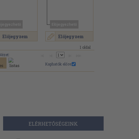
őjegyezhető
Előjegyezhető
Előjegyzem
Előjegyzem
1 oldal
Nézet:
Kaphatók előre:
ELÉRHETŐSÉGEINK