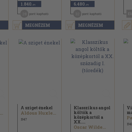
1.840
6.480
,-Ft
,-Ft
28
32
El
pont kapható
pont kapható
MEGNÉZEM
MEGNÉZEM
A sziget énekel
Klasszikus angol
Vi
költők a
má
ldous Huxley...
Aldous Huxley...
középkortól a
Pa
1947
XX....
194
Oscar Wilde...