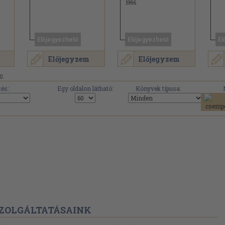
1986
Előjegyezhető
Előjegyezhető
El
Előjegyzem
Előjegyzem
0.
és:
Egy oldalon látható:
Könyvek típusa:
ZOLGÁLTATÁSAINK