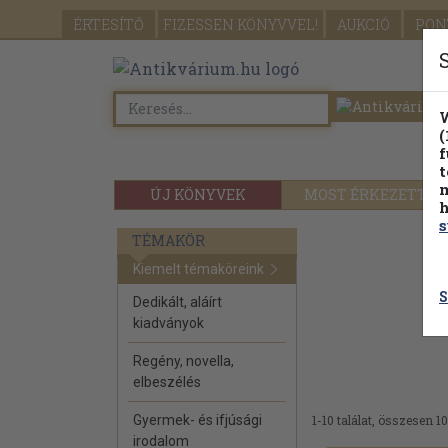
ÉRTESÍTŐ
FIZESSEN
KÖNYVVEL!
AUKCIÓ
PON
W
(
f
t
m
ÚJ KÖNYVEK
MOST ÉRKEZETT
h
s
TÉMAKÖR
Kiemelt témaköreink
S
Dedikált, aláírt
kiadványok
Regény, novella,
elbeszélés
Gyermek- és ifjúsági
1-10 találat, összesen 10
irodalom