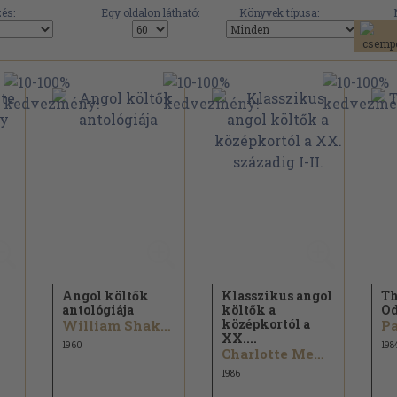
és:
Egy oldalon látható:
Könyvek típusa:
Angol költők
Klasszikus angol
Th
antológiája
költők a
Od
középkortól a
William Shakespeare...
Pa
XX....
1960
198
Charlotte Mew...
1986