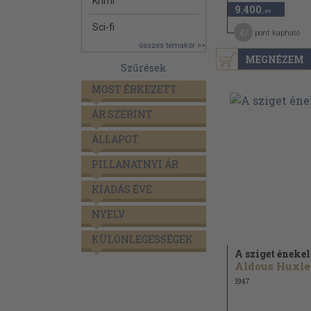
Krimi
9.400
,-Ft
Sci-fi
47
pont kapható
összes témakör >>
MEGNÉZEM
Szűrések
MOST ÉRKEZETT
ÁR SZERINT
ÁLLAPOT
PILLANATNYI ÁR
KIADÁS ÉVE
NYELV
KÜLÖNLEGESSÉGEK
A sziget énekel
A
1947