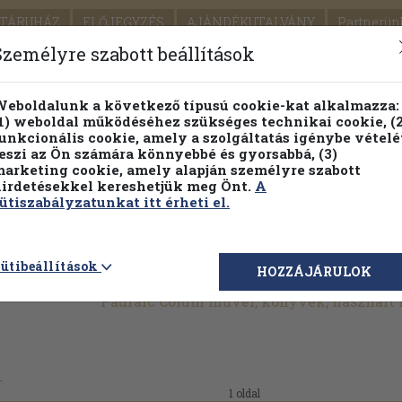
TÁRUHÁZ
ELŐJEGYZÉS
AJÁNDÉKUTALVÁNY
Partnerün
SZÁLLÍTÁS
SEGÍTSÉG
Személyre szabott beállítások
Részletes kereső
Témaköri fa
eboldalunk a következő típusú cookie-kat alkalmazza:
1) weboldal működéséhez szükséges technikai cookie, (2
Vál
unkcionális cookie, amely a szolgáltatás igénybe vételé
eszi az Ön számára könnyebbé és gyorsabbá, (3)
arketing cookie, amely alapján személyre szabott
PILLANATNYI ÁRAINK
FENNTARTHATÓ OLVASMÁN
irdetésekkel kereshetjük meg Önt.
A
ütiszabályzatunkat itt érheti el.
ütibeállítások
HOZZÁJÁRULOK
Padraic Colum művei, könyvek, használt
.
1 oldal