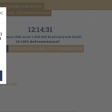
k: Régiségkereskedés.hu
A kosaram
HÍRLEVÉL
BELÉPÉS/REGISZTRÁCIÓ
MÉG
0
5000
Ft
12:14:30
)
ogasson több mint 1.000.000 kiadványunk közül
t
10-100% kedvezménnyel!
YOK
KÖTELEZŐ ÉS AJÁNLOTT OLVASMÁNYOK
 könyvek