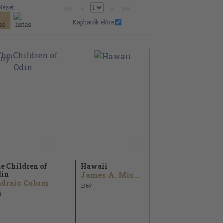
Nézet:
Kaphatók előre:
e Children of
Hawaii
in
James A. Michener...
draic Colum
1967
4