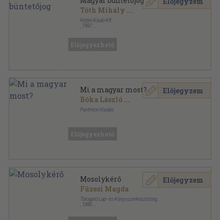
Magyar büntetőjog
Előjegyzem
Tóth Mihály
...
Rejtjel Kiadó Kft.
,
1997
Ragasztott papírkötés
,
461
oldal
Előjegyezhető
Mi a magyar most?
Előjegyzem
Bóka László
...
Pantheon Kiadás
Vászon
,
192
oldal
Előjegyezhető
Mosolykérő
Előjegyzem
Füzesi Magda
Tárogató Lap- és Könyvszerkesztőség
,
1995
Tűzött kötés
,
18
oldal
Kárpátaljai Magyar Gyermekkönyvek sorozat