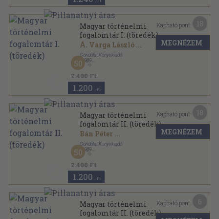
,-Ft
18
Kapható pont:
Magyar történelmi
fogalomtár I. (töredék)
MEGNÉZEM
Á. Varga László
...
Gondolat Könyvkiadó
,
1989
50
Vászon
,
292
oldal
2.400 Ft
1.200
,-Ft
18
Kapható pont:
Magyar történelmi
fogalomtár II. (töredék)
MEGNÉZEM
Bán Péter
...
Gondolat Könyvkiadó
,
1989
50
Vászon
,
284
oldal
2.400 Ft
1.200
,-Ft
6
Kapható pont:
Magyar történelmi
fogalomtár II. (töredék)