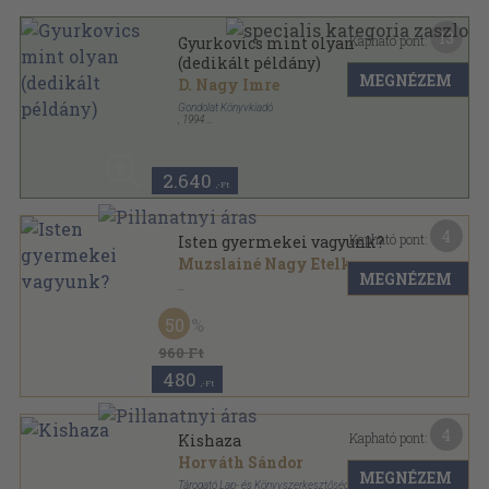
13
Kapható pont:
Gyurkovics mint olyan
(dedikált példány)
MEGNÉZEM
D. Nagy Imre
Gondolat Könyvkiadó
,
1994
Ragasztott papírkötés
,
186
oldal
2.640
,-Ft
4
Kapható pont:
Isten gyermekei vagyunk?
Muzslainé Nagy Etelka
MEGNÉZEM
Tűzött kötés
,
111
oldal
50
960 Ft
480
,-Ft
4
Kapható pont:
Kishaza
Horváth Sándor
MEGNÉZEM
Tárogató Lap- és Könyvszerkesztőség