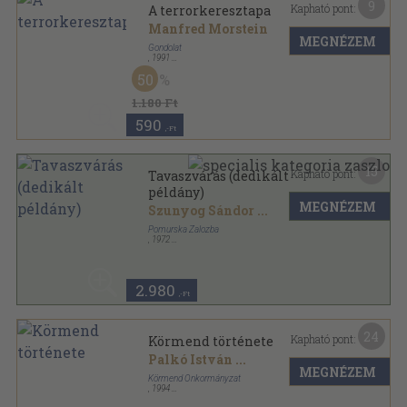
9
Kapható pont:
A terrorkeresztapa
Manfred Morstein
MEGNÉZEM
Gondolat
,
1991
Ragasztott papírkötés
,
193
oldal
50
1.180 Ft
590
,-Ft
15
Kapható pont:
Tavaszvárás (dedikált
példány)
MEGNÉZEM
Szunyog Sándor
...
Pomurska Zalozba
,
1972
Varrott papírkötés
,
208
oldal
2.980
,-Ft
24
Kapható pont:
Körmend története
Palkó István
...
MEGNÉZEM
Körmend Önkormányzat
,
1994
Ragasztott papírkötés
,
522
oldal