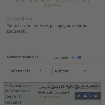
Palkó István művei, könyvek, használt
könyvek
Palkó István
Palkó István nyelvész, pedagógus, irodalmi
szerkesztő.
Összesen 82 találat
Kaphatók előre:
17
Kapható pont:
Vörösmarty-tanulmányok
(dedikált példány)
MEGNÉZEM
Palkó István
Ragasztott papírkötés
,
81
oldal