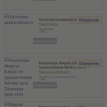
Gizimama szakácskönyve
Előjegyzem
Heé Gizella
Tárogató Kiadó
,
1992
Tűzött kötés
,
112
oldal
Tárogató-könyvek sorozat
Előjegyezhető
Kárpátaljai Magyar Képző- és
Előjegyzem
Iparművészek Révész Imre
Társasága 1990-1995
Debreceni Mihály
...
Tárogató Lap- és Könyvszerkesztőség
,
1995
Ragasztott papírkötés
,
140
oldal
Előjegyezhető