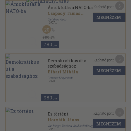
6
Kapható pont:
Ámokfutás a NATO-ba
Csapody Tamás
...
MEGNÉZEM
Cartafilus Kiadó
,
1997
Ragasztott papírkötés
,
308
oldal
20
980 Ft
780
,-Ft
5
Kapható pont:
Demokratikus út a
szabadsághoz
MEGNÉZEM
Bihari Mihály
Gondolat Könyvkiadó
,
1990
Ragasztott papírkötés
,
220
oldal
980
,-Ft
5
Kapható pont:
Ez történt
Horváth János
...
MEGNÉZEM
Vas Megye Tanácsa Vb Művelődésügyi Osztálya
,
1961