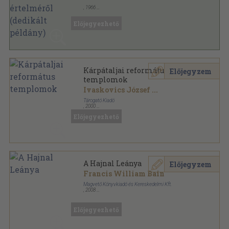
,
1966
Tűzött kötés
,
9
oldal
Magyar Pszichológiai Szemle sorozat
Előjegyezhető
Kárpátaljai református
Előjegyzem
templomok
Ivaskovics József
...
Tárogató Kiadó
,
2000
Ragasztott papírkötés
,
128
oldal
Előjegyezhető
A Hajnal Leánya
Előjegyzem
Francis William Bain
Magvető Könyvkiadó és Kereskedelmi Kft.
,
2008
Fűzött kemény papírkötés
,
686
oldal
Előjegyezhető