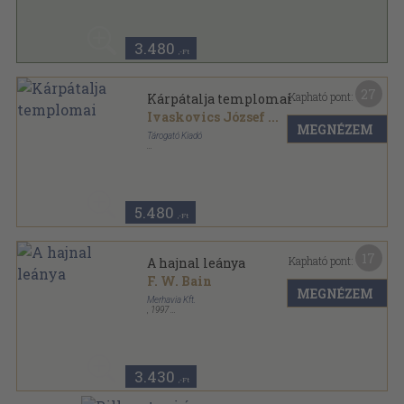
Életünk sorozat
3.480
,-Ft
27
Kapható pont:
Kárpátalja templomai
Ivaskovics József
...
MEGNÉZEM
Tárogató Kiadó
Ragasztott papírkötés
,
172
oldal
5.480
,-Ft
17
Kapható pont:
A hajnal leánya
F. W. Bain
MEGNÉZEM
Merhavia Kft.
,
1997
Fűzött kemény papírkötés
,
110
oldal
3.430
,-Ft