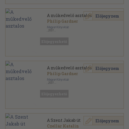
A műkedvelő asztalos
Előjegyzem
Philip Gardner
Magyar Könyvklub
,
2001
Fűzött kemény papírkötés
,
143
oldal
Előjegyezhető
A műkedvelő asztalos
Előjegyzem
Philip Gardner
Magyar Könyvklub
,
2001
Fűzött kemény papírkötés
,
143
oldal
Előjegyezhető
A Szent Jakab út
Előjegyzem
Czellár Katalin