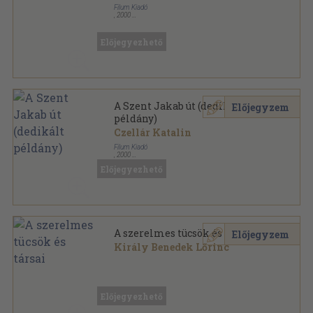
Filum Kiadó
,
2000
Fűzött kemény papírkötés
,
289
oldal
Előjegyezhető
A Szent Jakab út (dedikált
Előjegyzem
példány)
Czellár Katalin
Filum Kiadó
,
2000
Fűzött kemény papírkötés
,
289
oldal
Előjegyezhető
A szerelmes tücsök és társai
Előjegyzem
Király Benedek Lőrinc
Tűzött kötés
,
79
oldal
Tárogató-könyvek sorozat
Előjegyezhető