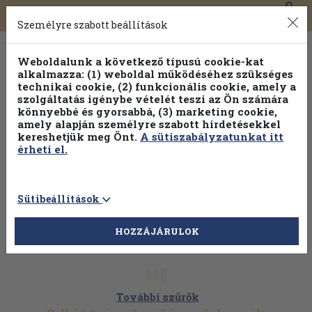
0
Toggle
Főmenü
Könyveink
navigation
Személyre szabott beállítások
Weboldalunk a következő típusú cookie-kat
alkalmazza: (1) weboldal működéséhez szükséges
technikai cookie, (2) funkcionális cookie, amely a
szolgáltatás igénybe vételét teszi az Ön számára
könnyebbé és gyorsabbá, (3) marketing cookie,
Válogasson több mint 30 000 kötet közül
amely alapján személyre szabott hirdetésekkel
Hobbi témakörökben
20% kedvezménnyel!
kereshetjük meg Önt.
A sütiszabályzatunkat itt
érheti el.
Sütibeállítások
HOZZÁJÁRULOK
További szűrők