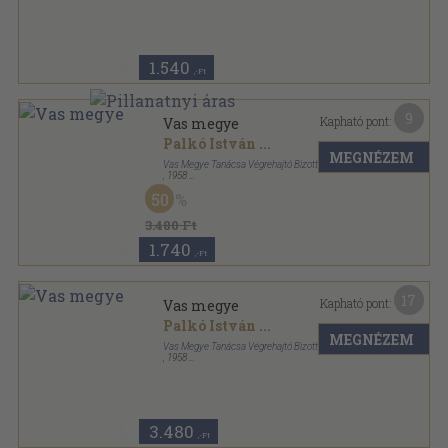
Félvászon
,
87
oldal
Sorsunk sorozat
1.540
,-Ft
9
Kapható pont:
Vas megye
Palkó István
...
MEGNÉZEM
Vas Megye Tanácsa Végrehajtó Bizottsága
,
1958
Fűzött keménykötés
,
386
oldal
50
3.480 Ft
1.740
,-Ft
17
Kapható pont:
Vas megye
Palkó István
...
MEGNÉZEM
Vas Megye Tanácsa Végrehajtó Bizottsága
,
1958
Félvászon
,
386
oldal
3.480
,-Ft