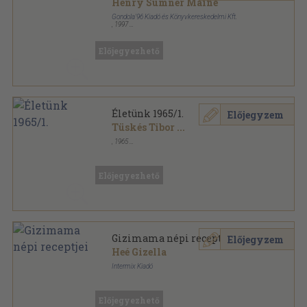
Henry Sumner Maine
Gondola'96 Kiadó és Könyvkereskedelmi Kft.
,
1997
Ragasztott papírkötés
,
237
oldal
Előjegyezhető
Életünk 1965/1.
Előjegyzem
Tüskés Tibor
...
,
1965
Ragasztott papírkötés
,
127
oldal
Életünk sorozat
Előjegyezhető
Gizimama népi receptjei
Előjegyzem
Heé Gizella
Intermix Kiadó
Ragasztott papírkötés
,
180
oldal
Kárpátaljai Magyar Könyvek sorozat
Előjegyezhető