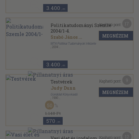
3.400
,-Ft
17
Kapható pont:
Politikatudományi Szemle
2004/1-4.
MEGNÉZEM
Szabó János
...
MTA Politikai Tudományok Intézete
,
2004
Fűzött papírkötés
,
956
oldal
Politikatudományi Szemle sorozat
3.400
,-Ft
9
Kapható pont:
Testvérek
Judy Dunn
MEGNÉZEM
Gondolat Könyvkiadó
,
1990
Ragasztott papírkötés
,
146
oldal
50
1.140 Ft
570
,-Ft
12
Kapható pont:
Vasi élet és irodalom