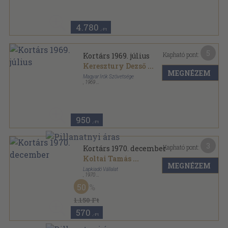
4.780
,-Ft
5
Kapható pont:
Kortárs 1969. július
Keresztury Dezső
...
MEGNÉZEM
Magyar Írók Szövetsége
,
1969
Fűzött papírkötés
,
165
oldal
Kortárs sorozat
950
,-Ft
3
Kapható pont:
Kortárs 1970. december
Koltai Tamás
...
MEGNÉZEM
Lapkiadó Vállalat
,
1970
Ragasztott papírkötés
,
164
oldal
50
Kortárs sorozat
1.150 Ft
570
,-Ft