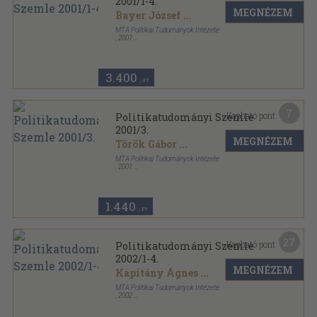
2001/1-4.
MEGNÉZEM
Bayer József
...
MTA Politikai Tudományok Intézete
,
2001
Ragasztott papírkötés
,
892
oldal
Politikatudományi Szemle sorozat
3.400
,-Ft
7
Kapható pont:
Politikatudományi Szemle
2001/3.
MEGNÉZEM
Török Gábor
...
MTA Politikai Tudományok Intézete
,
2001
Fűzött papírkötés
,
237
oldal
Politikatudományi Szemle sorozat
1.440
,-Ft
27
Kapható pont:
Politikatudományi Szemle
2002/1-4.
MEGNÉZEM
Kapitány Ágnes
...
MTA Politikai Tudományok Intézete
,
2002
Ragasztott papírkötés
,
662
oldal
Politikatudományi Szemle sorozat