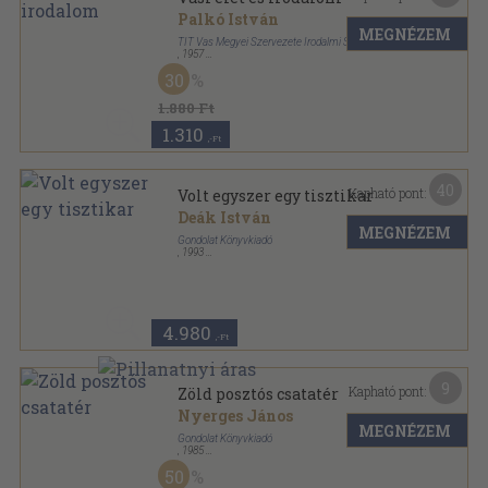
Palkó István
MEGNÉZEM
TIT Vas Megyei Szervezete Irodalmi Szakosztálya
,
1957
Félvászon
,
210
oldal
30
1.880 Ft
1.310
,-Ft
40
Kapható pont:
Volt egyszer egy tisztikar
Deák István
MEGNÉZEM
Gondolat Könyvkiadó
,
1993
Fűzött kemény papírkötés
,
333
oldal
4.980
,-Ft
9
Kapható pont:
Zöld posztós csatatér
Nyerges János
MEGNÉZEM
Gondolat Könyvkiadó
,
1985
Fűzött kemény papírkötés
,
299
oldal
50