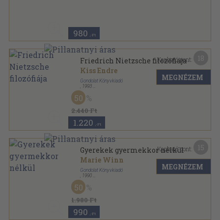
Félvászon
,
191
oldal
980
,-Ft
18
Kapható pont:
Friedrich Nietzsche filozófiája
Kiss Endre
MEGNÉZEM
Gondolat Könyvkiadó
,
1993
Ragasztott papírkötés
,
492
oldal
50
2.440 Ft
1.220
,-Ft
15
Kapható pont:
Gyerekek gyermekkor nélkül
Marie Winn
MEGNÉZEM
Gondolat Könyvkiadó
,
1990
Ragasztott papírkötés
,
295
oldal
50
1.980 Ft
990
,-Ft