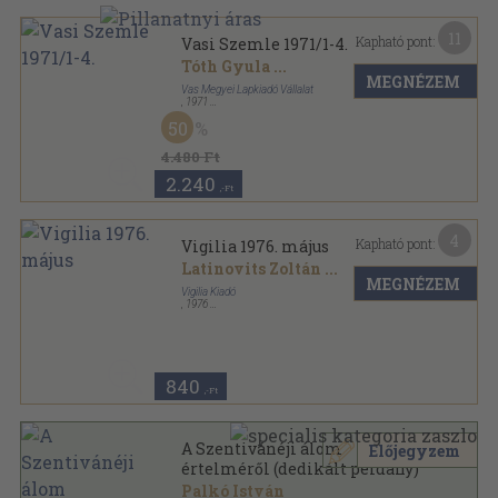
11
Kapható pont:
Vasi Szemle 1971/1-4.
Tóth Gyula
...
MEGNÉZEM
Vas Megyei Lapkiadó Vállalat
,
1971
Fűzött papírkötés
,
640
oldal
50
Vasi Szemle sorozat
4.480 Ft
2.240
,-Ft
4
Kapható pont:
Vigilia 1976. május
Latinovits Zoltán
...
MEGNÉZEM
Vigilia Kiadó
,
1976
Ragasztott papírkötés
,
71
oldal
Vigilia sorozat
840
,-Ft
A Szentivánéji álom
Előjegyzem
értelméről (dedikált példány)
Palkó István