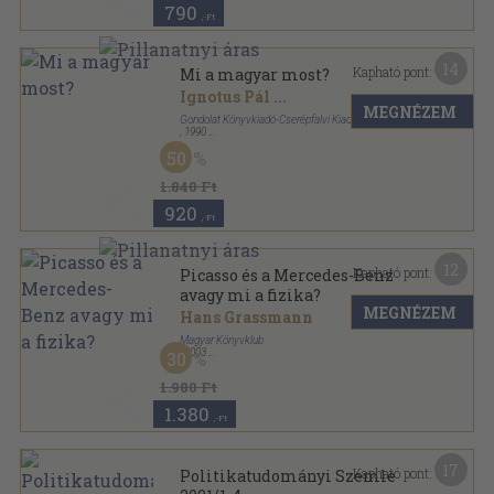
790
,-Ft
14
Kapható pont:
Mi a magyar most?
Ignotus Pál
...
MEGNÉZEM
Gondolat Könyvkiadó-Cserépfalvi Kiadó-Tevan Kiadó
,
1990
Ragasztott papírkötés
,
214
oldal
50
Magyarságismeret sorozat
1.840 Ft
920
,-Ft
12
Kapható pont:
Picasso és a Mercedes-Benz
avagy mi a fizika?
MEGNÉZEM
Hans Grassmann
Magyar Könyvklub
,
2003
30
Fűzött kemény papírkötés
,
291
oldal
1.980 Ft
1.380
,-Ft
17
Kapható pont:
Politikatudományi Szemle