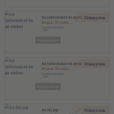
Az információ és az ember
Előjegyzem
Homor Tivadar
...
Gondolat Könyvkiadó
,
1994
Ragasztott papírkötés
,
222
oldal
Előjegyezhető
Az információ és az ember
Előjegyzem
Homor Tivadar
...
Gondolat Könyvkiadó
,
1994
Tűzött kötés
,
62
oldal
Előjegyezhető
Az ősi jog
Előjegyzem