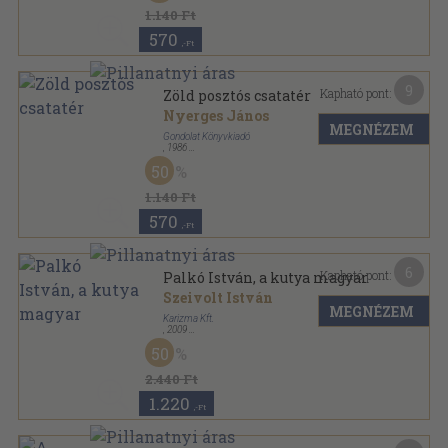
1.140 Ft
570
,-Ft
9
Kapható pont:
Zöld posztós csatatér
Nyerges János
MEGNÉZEM
Gondolat Könyvkiadó
,
1986
Fűzött kemény papírkötés
,
299
oldal
50
1.140 Ft
570
,-Ft
6
Kapható pont:
Palkó István, a kutya magyar
Szeivolt István
MEGNÉZEM
Karizma Kft.
,
2009
Fűzött kemény papírkötés
,
307
oldal
50
Ökk-könyvek sorozat
2.440 Ft
1.220
,-Ft