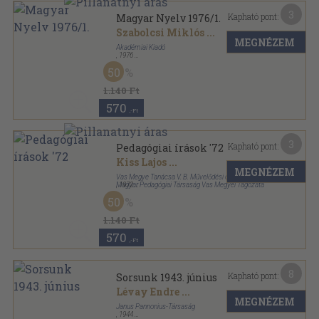
3
Kapható pont:
Magyar Nyelv 1976/1.
Szabolcsi Miklós
...
MEGNÉZEM
Akadémiai Kiadó
,
1976
Fűzött papírkötés
,
128
oldal
50
Magyar Nyelv sorozat
1.140 Ft
570
,-Ft
3
Kapható pont:
Pedagógiai írások '72
Kiss Lajos
...
MEGNÉZEM
Vas Megye Tanácsa V. B. Művelődési osztálya-
Magyar Pedagógiai Társaság Vas Megyei Tagozata
,
1972
Fűzött papírkötés
,
144
oldal
50
Pedagógiai írások sorozat
1.140 Ft
570
,-Ft
8
Kapható pont:
Sorsunk 1943. június
Lévay Endre
...
MEGNÉZEM
Janus Pannonius-Társaság
,
1944