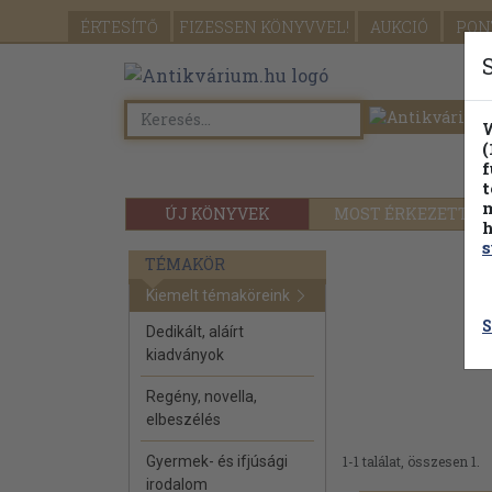
ÉRTESÍTŐ
FIZESSEN
KÖNYVVEL!
AUKCIÓ
PON
W
(
f
t
m
ÚJ KÖNYVEK
MOST ÉRKEZETT
h
s
TÉMAKÖR
Kiemelt témaköreink
S
Dedikált, aláírt
kiadványok
Regény, novella,
elbeszélés
Gyermek- és ifjúsági
1-1 találat, összesen 1.
irodalom