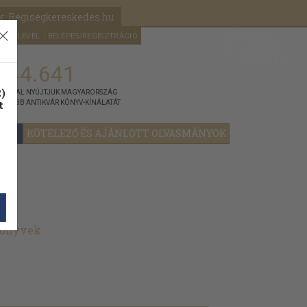
k: Régiségkereskedés.hu
A kosaram
HÍRLEVÉL
BELÉPÉS/REGISZTRÁCIÓ
MÉG
0
5000
Ft
144.641
)
ÁNNYAL NYÚJTJUK MAGYARORSZÁG
t
GYOBB ANTIKVÁR KÖNYV-KÍNÁLATÁT
YOK
KÖTELEZŐ ÉS AJÁNLOTT OLVASMÁNYOK
könyvek