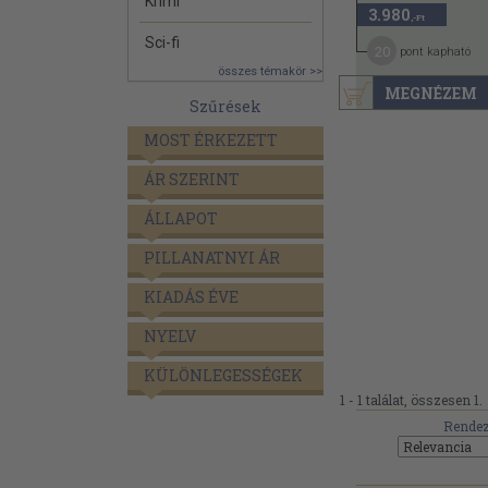
Krimi
3.980
,-Ft
Sci-fi
20
pont kapható
összes témakör >>
MEGNÉZEM
Szűrések
MOST ÉRKEZETT
ÁR SZERINT
ÁLLAPOT
PILLANATNYI ÁR
KIADÁS ÉVE
NYELV
KÜLÖNLEGESSÉGEK
1 - 1 találat, összesen 1.
Rendez