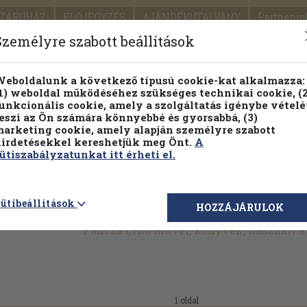
TÁRUHÁZ
ELŐJEGYZÉS
AJÁNDÉKUTALVÁNY
Partnerün
SZÁLLÍTÁS
SEGÍTSÉG
Személyre szabott beállítások
1.
Részletes kereső
Témaköri fa
eboldalunk a következő típusú cookie-kat alkalmazza:
1) weboldal működéséhez szükséges technikai cookie, (2
KIADV
unkcionális cookie, amely a szolgáltatás igénybe vételé
LEGNA
eszi az Ön számára könnyebbé és gyorsabbá, (3)
arketing cookie, amely alapján személyre szabott
PILLANATNYI ÁRAINK
FENNTARTHATÓ OLVASMÁN
irdetésekkel kereshetjük meg Önt.
A
ütiszabályzatunkat itt érheti el.
ütibeállítások
HOZZÁJÁRULOK
Pancza Ernő művei, könyvek, használt 
1 oldal