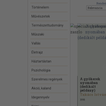
Rendez
Történelem
Művészetek
Természettudomány
Műszaki
Vallás
Életrajz
Háztartástan
Pszichológia
A gyökerek
Szerelmes regények
nyomában
(dedikált
Akció, kaland
példány)
Idegennyelv
1998