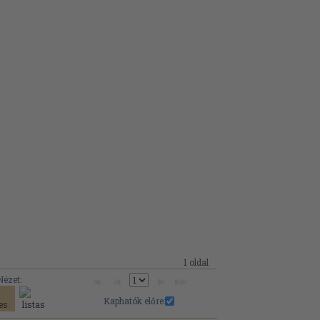
1 oldal
Nézet:
Kaphatók előre: