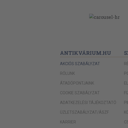
ANTIKVÁRIUM.HU
S
AKCIÓS SZABÁLYZAT
R
RÓLUNK
P
ÁTADÓPONTJAINK
E
COOKIE SZABÁLYZAT
F
ADATKEZELÉSI TÁJÉKOZTATÓ
P
ÜZLETSZABÁLYZAT/ÁSZF
K
KARRIER
C