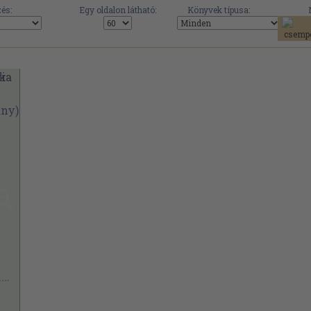
és:
Egy oldalon látható:
Könyvek típusa:
Takács Istvánné