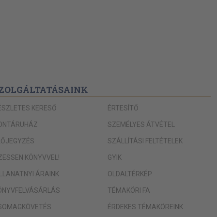
ZOLGÁLTATÁSAINK
ÉSZLETES KERESŐ
ÉRTESÍTŐ
ONTÁRUHÁZ
SZEMÉLYES ÁTVÉTEL
LŐJEGYZÉS
SZÁLLÍTÁSI FELTÉTELEK
IZESSEN KÖNYVVEL!
GYIK
ILLANATNYI ÁRAINK
OLDALTÉRKÉP
ÖNYVFELVÁSÁRLÁS
TÉMAKÖRI FA
SOMAGKÖVETÉS
ÉRDEKES TÉMAKÖREINK