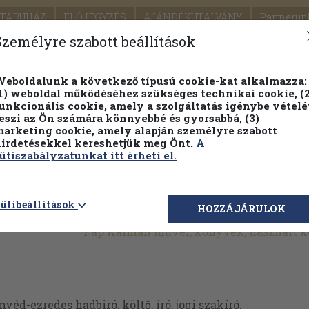
TÁRUHÁZ
ELŐJEGYZÉS
AJÁNDÉKUTALVÁNY
Partnerün
SZÁLLÍTÁS
SEGÍTSÉG
Személyre szabott beállítások
1.
Részletes kereső
Témaköri fa
eboldalunk a következő típusú cookie-kat alkalmazza:
1) weboldal működéséhez szükséges technikai cookie, (2
KIADV
unkcionális cookie, amely a szolgáltatás igénybe vételé
LEGNA
eszi az Ön számára könnyebbé és gyorsabbá, (3)
arketing cookie, amely alapján személyre szabott
PILLANATNYI ÁRAINK
FENNTARTHATÓ OLVASMÁN
irdetésekkel kereshetjük meg Önt.
A
ütiszabályzatunkat itt érheti el.
ütibeállítások
HOZZÁJÁRULOK
Pap Kálmán művei, könyvek, használt 
éd-ezredes hadbiró, költő, író, jogi szakíró.