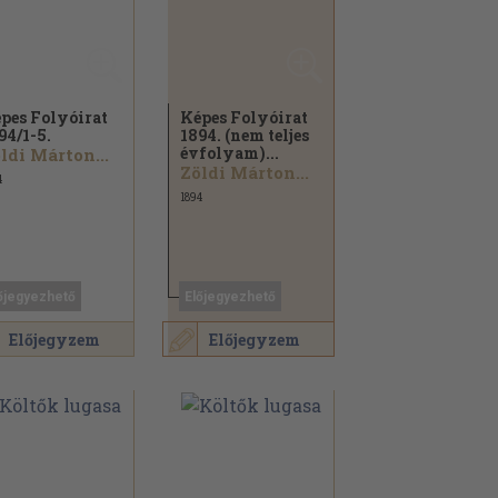
pes Folyóirat
Képes Folyóirat
94/
1-5.
1894. (nem teljes
évfolyam)...
ldi Márton...
Zöldi Márton...
4
1894
őjegyezhető
Előjegyezhető
Előjegyzem
Előjegyzem