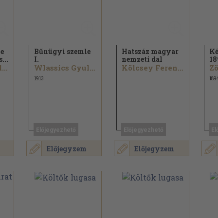
e
Bűnügyi szemle
Hatszáz magyar
Ké
...
I.
nemzeti dal
18
Wlassics Gyula...
Wlassics Gyula...
Kölcsey Ferenc...
Zö
1913
189
Előjegyezhető
Előjegyezhető
El
Előjegyzem
Előjegyzem