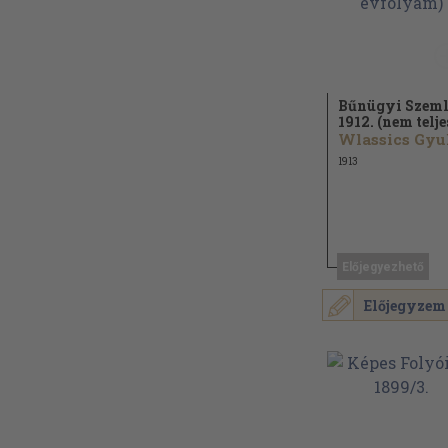
Bűnügyi Szeml
1912. (nem teljes
1913
Előjegyezhető
Előjegyzem