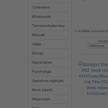
Történelem
Művészetek
Természettudomány
1-26 találat, összesen 26
Műszaki
Rendez
Vallás
Életrajz
Háztartástan
Pszichológia
Szerelmes regények
Akció, kaland
Idegennyelv