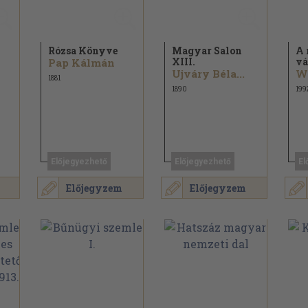
Rózsa Könyve
Magyar Salon
A 
XIII.
vá
Pap Kálmán
Ujváry Béla...
W
1881
1890
199
Előjegyezhető
Előjegyezhető
El
Előjegyzem
Előjegyzem