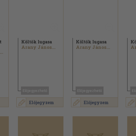
t
Költők lugasa
Költők lugasa
Kö
Arany János...
Arany János...
Ar
ikszáth Kálmán...
Előjegyezhető
Előjegyezhető
El
Előjegyzem
Előjegyzem