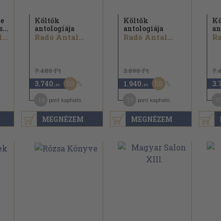
e
Költők
Költők
Kö
...
antologiája
antologiája
an
Wlassics Gyula...
Radó Antal...
Radó Antal...
Ra
7.480 Ft
3.890 Ft
7.
50
50
3.740
1.940
3.
,-Ft
,-Ft
19
17
1
pont kapható
pont kapható
MEGNÉZEM
MEGNÉZEM