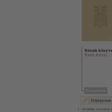
Rózsák könyv
Radó Antal...
Előjegyezhető
Előjegyzem
1 - 26 találat, összesen 