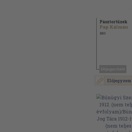
Pásztortüzek
Pap Kálmán
1880
Előjegyezhető
Előjegyzem