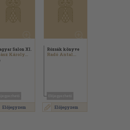
gyar Salon XI.
Rózsák könyve
ász Károly...
Radó Antal...
9
őjegyezhető
Előjegyezhető
Előjegyzem
Előjegyzem