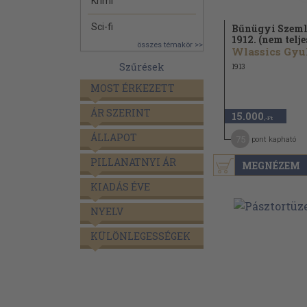
Krimi
Sci-fi
Bűnügyi Szeml
1912. (nem teljes
összes témakör >>
Szűrések
1913
MOST ÉRKEZETT
ÁR SZERINT
15.000
,-Ft
ÁLLAPOT
75
pont kapható
PILLANATNYI ÁR
MEGNÉZEM
KIADÁS ÉVE
NYELV
KÜLÖNLEGESSÉGEK