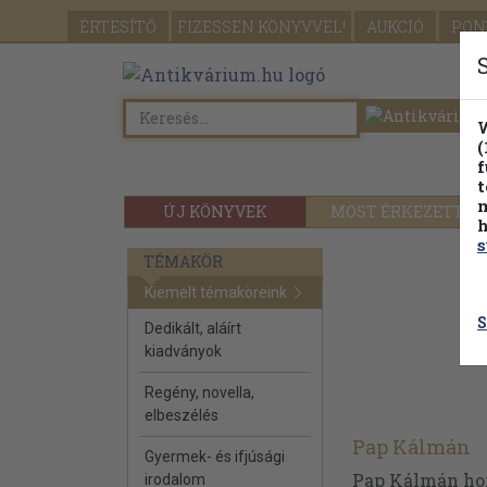
ÉRTESÍTŐ
FIZESSEN
KÖNYVVEL!
AUKCIÓ
PON
W
(
f
t
m
ÚJ KÖNYVEK
MOST ÉRKEZETT
h
s
TÉMAKÖR
Kiemelt témaköreink
S
Dedikált, aláírt
kiadványok
Regény, novella,
elbeszélés
Pap Kálmán
Gyermek- és ifjúsági
Pap Kálmán honv
irodalom