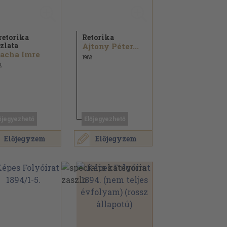
retorika
Retorika
zlata
Ajtony Péter...
acha Imre
1988
2
őjegyezhető
Előjegyezhető
Előjegyzem
Előjegyzem