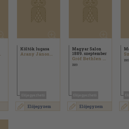
Költők lugasa
Magyar Salon
Ma
1889. szeptember
.
Arany János...
Sz
Gróf Bethlen Gábor...
188
1889
Előjegyezhető
Előjegyezhető
El
Előjegyzem
Előjegyzem