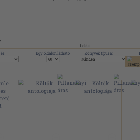
.
1 oldal
és:
Egy oldalon látható:
Könyvek típusa: