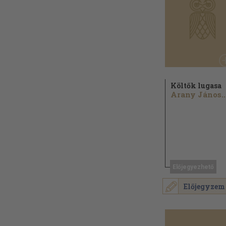
Költők lugasa
Arany János..
Előjegyezhető
Előjegyzem