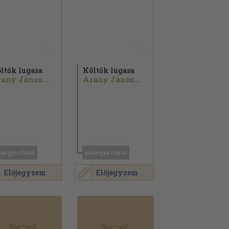
ltők lugasa
Költők lugasa
any János...
Arany János...
őjegyezhető
Előjegyezhető
Előjegyzem
Előjegyzem