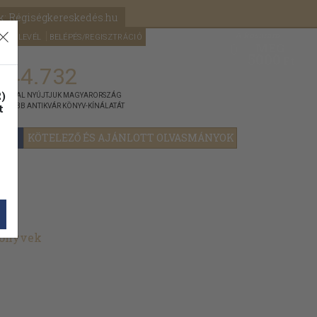
k: Régiségkereskedés.hu
A kosaram
HÍRLEVÉL
BELÉPÉS/REGISZTRÁCIÓ
MÉG
0
5000
Ft
144.732
)
ÁNNYAL NYÚJTJUK MAGYARORSZÁG
t
GYOBB ANTIKVÁR KÖNYV-KÍNÁLATÁT
YOK
KÖTELEZŐ ÉS AJÁNLOTT OLVASMÁNYOK
könyvek