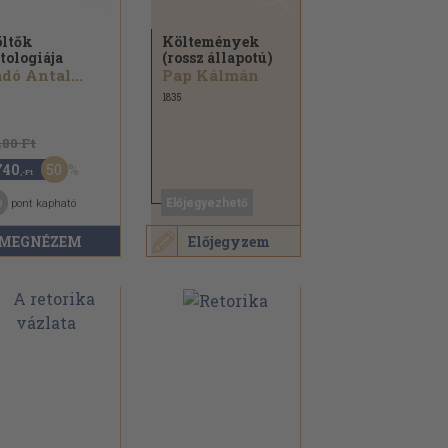
ltők
Költemények
tologiája
(rossz állapotú)
dó Antal...
Pap Kálmán
1835
480 Ft
50
740
,-Ft
9
Előjegyezhető
pont kapható
MEGNÉZEM
Előjegyzem