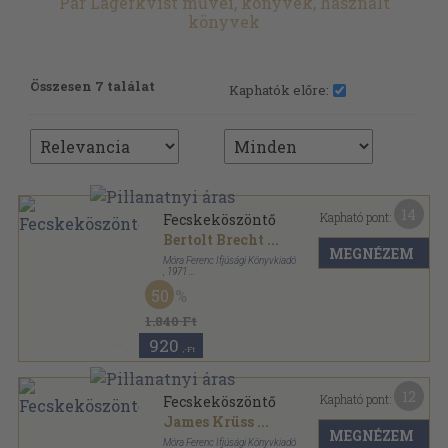
Par Lagerkvist művei, könyvek, használt
könyvek
Összesen 7 találat
Kaphatók előre:
14
Kapható pont:
Fecskeköszöntő
Bertolt Brecht
...
MEGNÉZEM
Móra Ferenc Ifjúsági Könyvkiadó
,
1971
Félvászon
,
272
oldal
50
1.840 Ft
920
,-Ft
12
Kapható pont:
Fecskeköszöntő
James Krüss
...
MEGNÉZEM
Móra Ferenc Ifjúsági Könyvkiadó