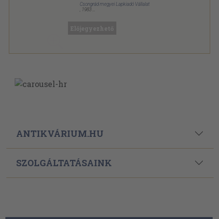
Csongrád megyei Lapkiadó Vállalat
,
1983
Tűzött kötés
,
48
oldal
Kincskereső sorozat
Előjegyezhető
ANTIKVÁRIUM.HU
SZOLGÁLTATÁSAINK