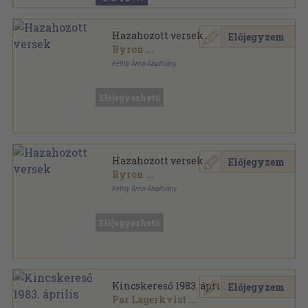
Hazahozott versek
Előjegyzem
Byron
...
Kéthly Anna Alapítvány
Ragasztott papírkötés
,
133
oldal
Előjegyezhető
Hazahozott versek
Előjegyzem
Byron
...
Kéthly Anna Alapítvány
Fűzött keménykötés
,
133
oldal
Előjegyezhető
Kincskereső 1983. április
Előjegyzem
Par Lagerkvist
...