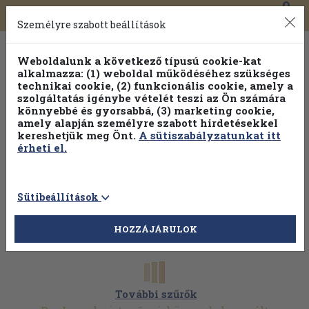
0
Toggle
Főmenü
Könyveink
navigation
Személyre szabott beállítások
Weboldalunk a következő típusú cookie-kat
alkalmazza: (1) weboldal működéséhez szükséges
technikai cookie, (2) funkcionális cookie, amely a
szolgáltatás igénybe vételét teszi az Ön számára
könnyebbé és gyorsabbá, (3) marketing cookie,
amely alapján személyre szabott hirdetésekkel
kereshetjük meg Önt.
A sütiszabályzatunkat itt
érheti el.
Sütibeállítások
HOZZÁJÁRULOK
További szűrők