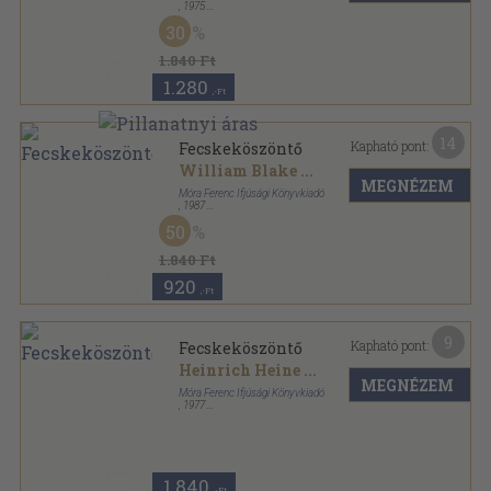
,
1975
Fűzött kemény papírkötés
,
272
oldal
30
1.840 Ft
1.280
,-Ft
14
Kapható pont:
Fecskeköszöntő
William Blake
...
MEGNÉZEM
Móra Ferenc Ifjúsági Könyvkiadó
,
1987
Fűzött kemény papírkötés
,
255
oldal
50
1.840 Ft
920
,-Ft
9
Kapható pont:
Fecskeköszöntő
Heinrich Heine
...
MEGNÉZEM
Móra Ferenc Ifjúsági Könyvkiadó
,
1977
Fűzött kemény papírkötés
,
272
oldal
1.840
,-Ft