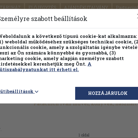
TÁRUHÁZ
ELŐJEGYZÉS
AJÁNDÉKUTALVÁNY
Partnerün
SZÁLLÍTÁS
SEGÍTSÉG
Személyre szabott beállítások
Részletes kereső
Témaköri fa
eboldalunk a következő típusú cookie-kat alkalmazza:
1) weboldal működéséhez szükséges technikai cookie, (2
Vál
unkcionális cookie, amely a szolgáltatás igénybe vételé
eszi az Ön számára könnyebbé és gyorsabbá, (3)
arketing cookie, amely alapján személyre szabott
PILLANATNYI ÁRAINK
FENNTARTHATÓ OLVASMÁN
irdetésekkel kereshetjük meg Önt.
A
ütiszabályzatunkat itt érheti el.
ütibeállítások
HOZZÁJÁRULOK
Patachich Iván művei, könyvek, használ
.
1 oldal