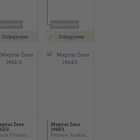
őjegyezhető
Előjegyezhető
Előjegyzem
Előjegyzem
gyar Zene
Magyar Zene
62/
2.
1964/
1.
nis Ferenc...
Pernye András...