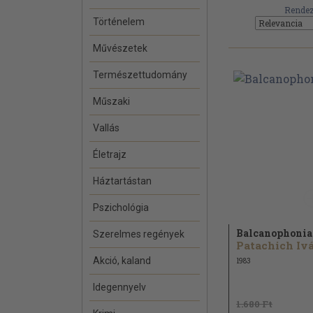
Rendez
Történelem
Művészetek
Természettudomány
Műszaki
Vallás
Életrajz
Háztartástan
Pszichológia
Balcanophonia
Szerelmes regények
Patachich Iv
Akció, kaland
1983
Idegennyelv
1.680 Ft