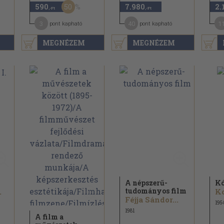
50
590
7.980
2.
,-Ft
,-Ft
3
40
1
pont kapható
pont kapható
MEGNÉZEM
MEGNÉZEM
A népszerű-
K
tudományos film
.
Ko
Féjja Sándor...
195
1981
A film a