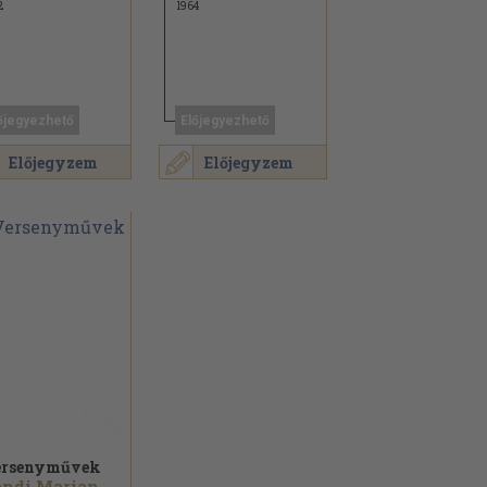
2
1964
őjegyezhető
Előjegyezhető
Előjegyzem
Előjegyzem
ersenyművek
Pándi Marianne...