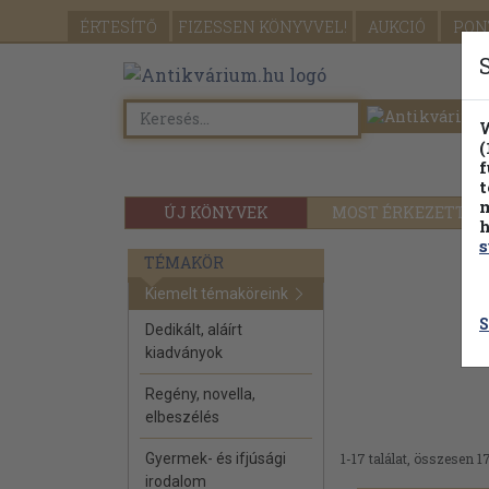
ÉRTESÍTŐ
FIZESSEN
KÖNYVVEL!
AUKCIÓ
PON
W
(
f
t
m
ÚJ KÖNYVEK
MOST ÉRKEZETT
h
s
TÉMAKÖR
Kiemelt témaköreink
S
Dedikált, aláírt
kiadványok
Regény, novella,
elbeszélés
Gyermek- és ifjúsági
1-17 találat, összesen 17
irodalom