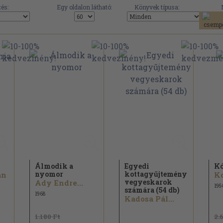
és:
Egy oldalon látható:
Könyvek típusa:
Álmodik a
Egyedi
K
nyomor
kottagyűjtemény
án
Ko
vegyeskarok
Ady Endre...
195
számára (54 db)
1968
Kadosa Pál...
1.180 Ft
2.