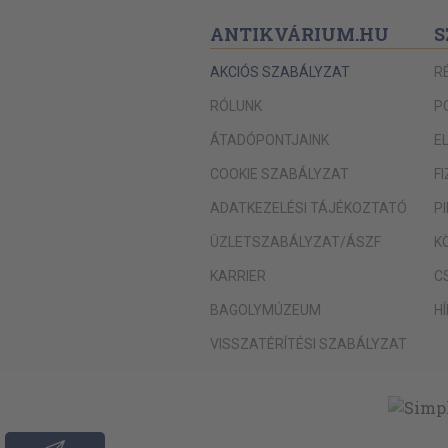
ANTIKVÁRIUM.HU
S
AKCIÓS SZABÁLYZAT
R
RÓLUNK
P
ÁTADÓPONTJAINK
E
COOKIE SZABÁLYZAT
F
ADATKEZELÉSI TÁJÉKOZTATÓ
P
ÜZLETSZABÁLYZAT/ÁSZF
K
KARRIER
C
BAGOLYMÚZEUM
H
VISSZATÉRÍTÉSI SZABÁLYZAT