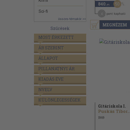
Krimi
50
840
,-Ft
Sci-fi
4
pont kapható
összes témakör >>
MEGNÉZEM
Szűrések
MOST ÉRKEZETT
ÁR SZERINT
ÁLLAPOT
PILLANATNYI ÁR
KIADÁS ÉVE
NYELV
KÜLÖNLEGESSÉGEK
Gitáriskola I.
Puskás Tibor..
1969