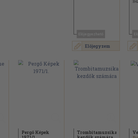
196
Előjegyezhető
El
Előjegyzem
Pergő Képek
Trombitamuzsika
V
1971/
1.
kezdők számára