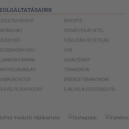
ZOLGÁLTATÁSAINK
ÉSZLETES KERESŐ
ÉRTESÍTŐ
ONTÁRUHÁZ
SZEMÉLYES ÁTVÉTEL
LŐJEGYZÉS
SZÁLLÍTÁSI FELTÉTELEK
IZESSEN KÖNYVVEL!
GYIK
ILLANATNYI ÁRAINK
OLDALTÉRKÉP
ÖNYVFELVÁSÁRLÁS
TÉMAKÖRI FA
SOMAGKÖVETÉS
ÉRDEKES TÉMAKÖREINK
ÍRLEVÉL FELIRATKOZÁS
ELÁLLÁS A SZERZŐDÉSTŐL