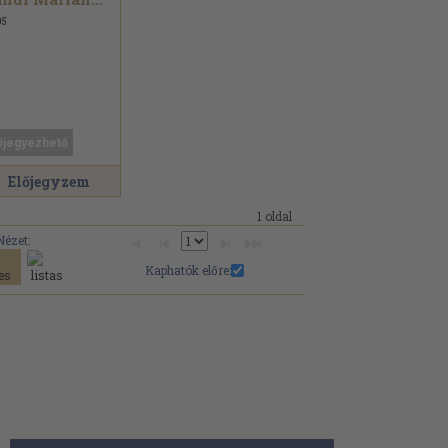
05
őjegyezhető
Előjegyzem
1 oldal
Nézet:
Kaphatók előre: