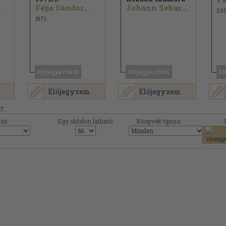
.
Féjja Sándor...
Johann Sebastian Bach...
20
1971
Előjegyezhető
Előjegyezhető
El
Előjegyzem
Előjegyzem
17.
és:
Egy oldalon látható:
Könyvek típusa: