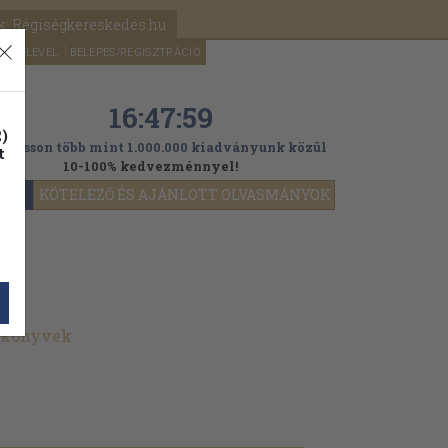
k: Régiségkereskedés.hu
A kosaram
HÍRLEVÉL
BELÉPÉS/REGISZTRÁCIÓ
MÉG
0
5000
Ft
16:47:57
)
ogasson több mint 1.000.000 kiadványunk közül
t
10-100% kedvezménnyel!
YOK
KÖTELEZŐ ÉS AJÁNLOTT OLVASMÁNYOK
t könyvek