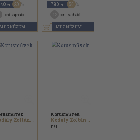
20
50
140
790
,-Ft
,-Ft
1
12
pont kapható
pont kapható
MEGNÉZEM
MEGNÉZEM
órusművek
Kórusművek
dály Zoltán...
Kodály Zoltán...
4
1954