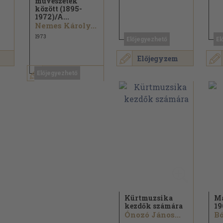
művészetek
között (1895-
1972)/
A...
Nemes Károly...
1973
Előjegyezhető
El
Előjegyzem
Előjegyzem
Előjegyezhető
Kürtmuzsika
Ma
kezdők számára
19
Ónozó János...
Bó