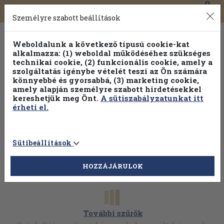
0
Toggle
Főmenü
Könyveink
navigation
Személyre szabott beállítások
Weboldalunk a következő típusú cookie-kat
alkalmazza: (1) weboldal működéséhez szükséges
technikai cookie, (2) funkcionális cookie, amely a
szolgáltatás igénybe vételét teszi az Ön számára
könnyebbé és gyorsabbá, (3) marketing cookie,
Válogasson több mint 1.000.000 kiadványunk közül
10-
amely alapján személyre szabott hirdetésekkel
100% kedvezménnyel!
kereshetjük meg Önt.
A sütiszabályzatunkat itt
érheti el.
Sütibeállítások
HOZZÁJÁRULOK
További szűrők