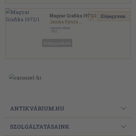
Magyar Grafika 1972/1.
Előjegyzem
Janka Gyula
...
Lapkiadó Vállalat
,
1972
Ragasztott papírkötés
,
64
oldal
Magyar Grafika sorozat
Előjegyezhető
ANTIKVÁRIUM.HU
SZOLGÁLTATÁSAINK