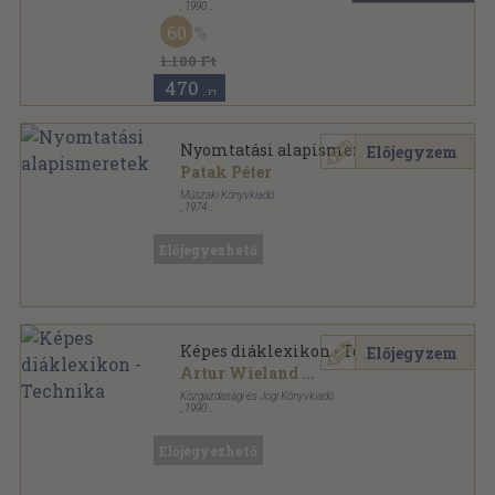
,
1990
Fűzött kemény papírkötés
,
356
oldal
60
1.180 Ft
470
,-Ft
Nyomtatási alapismeretek
Előjegyzem
Patak Péter
Műszaki Könyvkiadó
,
1974
Ragasztott papírkötés
,
128
oldal
Előjegyezhető
Képes diáklexikon - Technika
Előjegyzem
Artur Wieland
...
Közgazdasági és Jogi Könyvkiadó
,
1990
Fűzött kemény papírkötés
,
355
oldal
Előjegyezhető