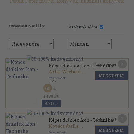
Patak Péter művei, könyvek, használt könyvek
Összesen 5 találat
Kaphatók előre:
7
Kapható pont:
Képes diáklexikon - Technika
Artur Wieland
...
MEGNÉZEM
Minerva Kiadó
,
1989
Fűzött kemény papírkötés
,
355
oldal
60
1.180 Ft
470
,-Ft
7
Kapható pont:
Képes diáklexikon - Technika
Kovács Attila
...
MEGNÉZEM
Minerva Kiadó