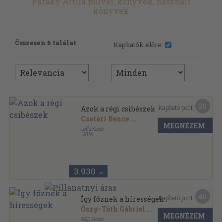
Pataky Attila művei, könyvek, használt
könyvek
Összesen 6 találat
Kaphatók előre:
20
Kapható pont:
Azok a régi csibészek
Csatári Bence
...
MEGNÉZEM
Jaffa Kiadó
,
2016
Fűzött kemény papírkötés
,
286
oldal
3.930
,-Ft
46
Kapható pont:
Így főznek a hírességek
Őszy-Tóth Gábriel
...
MEGNÉZEM
G&D Média