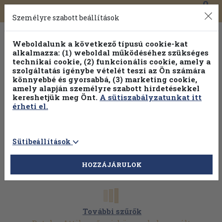
0
Toggle
Főmenü
Könyveink
navigation
Személyre szabott beállítások
Weboldalunk a következő típusú cookie-kat
alkalmazza: (1) weboldal működéséhez szükséges
technikai cookie, (2) funkcionális cookie, amely a
szolgáltatás igénybe vételét teszi az Ön számára
könnyebbé és gyorsabbá, (3) marketing cookie,
amely alapján személyre szabott hirdetésekkel
kereshetjük meg Önt.
A sütiszabályzatunkat itt
érheti el.
Sütibeállítások
HOZZÁJÁRULOK
További szűrők