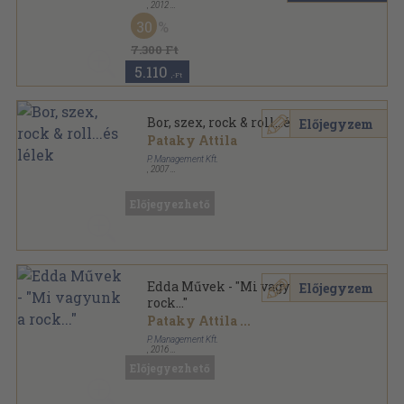
,
2012
Fűzött kemény papírkötés
,
220
oldal
30
Így főznek sorozat
7.300 Ft
5.110
,-Ft
Bor, szex, rock & roll...és lélek
Előjegyzem
Pataky Attila
P. Management Kft.
,
2007
Fűzött kemény papírkötés
,
319
oldal
Előjegyezhető
Edda Művek - "Mi vagyunk a
Előjegyzem
rock..."
Pataky Attila
...
P. Management Kft.
,
2016
Ragasztott papírkötés
,
399
oldal
Előjegyezhető