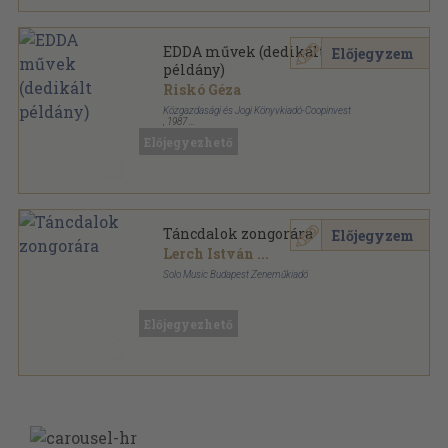
EDDA művek (dedikált
Előjegyzem
példány)
Riskó Géza
Közgazdasági és Jogi Könyvkiadó-Coopinvest
,
1987
Ragasztott papírkötés
,
237
oldal
Előjegyezhető
Táncdalok zongorára
Előjegyzem
Lerch István
...
Solo Music Budapest Zeneműkiadó
Tűzött kötés
,
35
oldal
Előjegyezhető