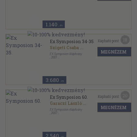
Tűzött kötés
,
26
oldal
Mérték sorozat
1.140
,-Ft
18
Kapható pont:
Ex Symposion 34-35.
Szigeti Csaba
...
MEGNÉZEM
EX Symposion Alapítvány
,
2001
Ragasztott papírkötés
,
90
oldal
Ex Symposion sorozat
3.680
,-Ft
20
Kapható pont:
Ex Symposion 60.
Garaczi László
...
MEGNÉZEM
EX Symposion Alapítvány
,
2007
Ragasztott papírkötés
,
76
oldal
Ex Symposion sorozat
2.540
,-Ft