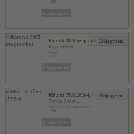
,
2005
Ragasztott papírkötés
,
1536
oldal
Korunk sorozat
Előjegyezhető
Korunk 2005. szeptember
Előjegyzem
Egyed Péter
...
Korunk
,
2005
Ragasztott papírkötés
,
128
oldal
Korunk sorozat
Előjegyezhető
Múlt és Jövő 1998/4.
Előjegyzem
Tordai Zádor
...
Múlt és Jövő Lap- és Könyvkiadó Bt.
,
1998
Fűzött papírkötés
,
135
oldal
Múlt és Jövő sorozat
Előjegyezhető