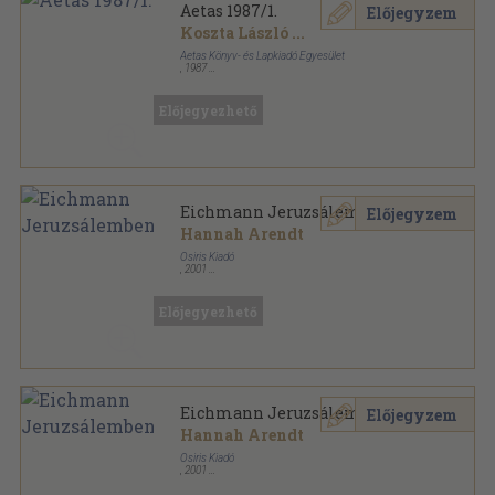
Aetas 1987/1.
Előjegyzem
Koszta László
...
Aetas Könyv- és Lapkiadó Egyesület
,
1987
Ragasztott papírkötés
,
167
oldal
Aetas sorozat
Előjegyezhető
Eichmann Jeruzsálemben
Előjegyzem
Hannah Arendt
Osiris Kiadó
,
2001
Ragasztott papírkötés
,
340
oldal
Osiris könyvtár-Judaika sorozat
Előjegyezhető
Eichmann Jeruzsálemben
Előjegyzem
Hannah Arendt
Osiris Kiadó
,
2001
Ragasztott papírkötés
,
340
oldal
Osiris könyvtár - Judaika sorozat