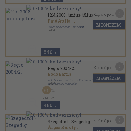
4
Kapható pont:
Híd 2008. június-július
Pató Attila
...
MEGNÉZEM
Forum Könyvkiadó Közvállalat
,
2008
Ragasztott papírkötés
,
136
oldal
Híd sorozat
840
,-Ft
2
Kapható pont:
Regio 2004/2.
Bodó Barna
...
MEGNÉZEM
TLA-Teleki László Intézet Közép-Európai
Tanulmányok Központja
,
2004
Ragasztott papírkötés
,
209
oldal
50
Regio sorozat
960 Ft
480
,-Ft
6
Kapható pont:
Szegedtől - Szegedig
Árpás Károly
...