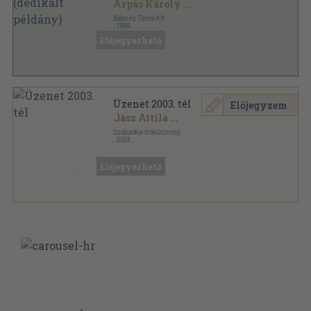
Árpás Károly
...
Bába és Társai Kft.
,
1999
Ragasztott papírkötés
,
398
oldal
Előjegyezhető
Tisza Hangja sorozat
Üzenet 2003. tél
Előjegyzem
Jász Attila
...
Szabadkai Íróközösség
,
2003
Ragasztott papírkötés
,
232
oldal
Üzenet sorozat
Előjegyezhető