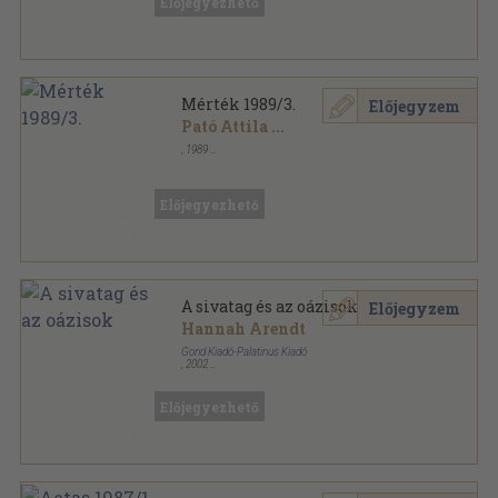
Előjegyezhető
Mérték 1989/3.
Előjegyzem
Pató Attila
...
,
1989
Tűzött kötés
,
31
oldal
Mérték sorozat
Előjegyezhető
A sivatag és az oázisok
Előjegyzem
Hannah Arendt
Gond Kiadó-Palatinus Kiadó
,
2002
Ragasztott papírkötés
,
375
oldal
Gutenberg tér sorozat
Előjegyezhető