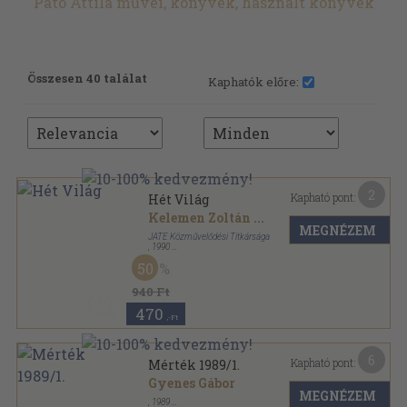
Pató Attila művei, könyvek, használt könyvek
Összesen 40 találat
Kaphatók előre:
2
Kapható pont:
Hét Világ
Kelemen Zoltán
...
MEGNÉZEM
JATE Közművelődési Titkársága
,
1990
Ragasztott papírkötés
,
90
oldal
50
Hét világ sorozat
940 Ft
470
,-Ft
6
Kapható pont:
Mérték 1989/1.
Gyenes Gábor
MEGNÉZEM
,
1989