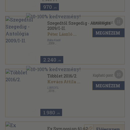
970
,-Ft
11
Kapható pont:
Szegedtől Szegedig - Antológia
2009/I-II.
MEGNÉZEM
Péter László
...
Bába Kiadó
,
2009
Ragasztott papírkötés
,
781
oldal
A Tisza Hangja sorozat
2.240
,-Ft
10
Kapható pont:
Többlet 2016/2.
Kovács Attila
...
MEGNÉZEM
LIBROFIL
,
2016
Ragasztott papírkötés
,
243
oldal
Többlet sorozat
1.980
,-Ft
Ex Symposion 61-62.
Előjegyzem