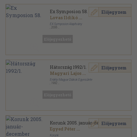
Ex Symposion 58.
Előjegyzem
Lovas Ildikó
...
EX Symposion Alapítvány
,
2006
Ragasztott papírkötés
,
92
oldal
Ex Symposion sorozat
Előjegyezhető
Hátország 1992/1.
Előjegyzem
Magyari Lajos
...
Erdélyi Magyar Diákok Egyesülete
,
1992
Ragasztott papírkötés
,
64
oldal
Hátország sorozat
Előjegyezhető
Korunk 2005. január-december
Előjegyzem
Egyed Péter
...
Korunk