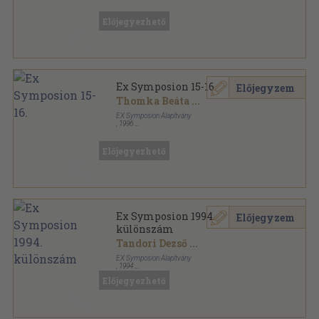
Ragasztott papírkötés
,
330
oldal
Lábjegyzetek Platónhoz sorozat
Előjegyezhető
Ex Symposion 15-16.
Előjegyzem
Thomka Beáta
...
EX Symposion Alapítvány
,
1996
Ragasztott papírkötés
,
144
oldal
Ex Symposion sorozat
Előjegyezhető
Ex Symposion 1994.
Előjegyzem
különszám
Tandori Dezső
...
EX Symposion Alapítvány
,
1994
Ragasztott papírkötés
,
187
oldal
Előjegyezhető
Ex Symposion sorozat