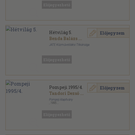
Előjegyezhető
Hétvilág 5.
Előjegyzem
Benda Balázs
...
JATE Közművelődési Titkársága
Ragasztott papírkötés
,
108
oldal
Előjegyezhető
Pompeji 1995/4.
Előjegyzem
Tandori Dezső
...
Pompeji Alapítvány
,
1995
Ragasztott papírkötés
,
188
oldal
Pompeji sorozat
Előjegyezhető