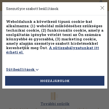
0
Toggle
Főmenü
Könyveink
navigation
Személyre szabott beállítások
Weboldalunk a következő típusú cookie-kat
alkalmazza: (1) weboldal működéséhez szükséges
technikai cookie, (2) funkcionális cookie, amely a
szolgáltatás igénybe vételét teszi az Ön számára
könnyebbé és gyorsabbá, (3) marketing cookie,
Válogasson több mint 1.000.000 kiadványunk közül
10-
amely alapján személyre szabott hirdetésekkel
100% kedvezménnyel!
kereshetjük meg Önt.
A sütiszabályzatunkat itt
érheti el.
Sütibeállítások
HOZZÁJÁRULOK
További szűrők