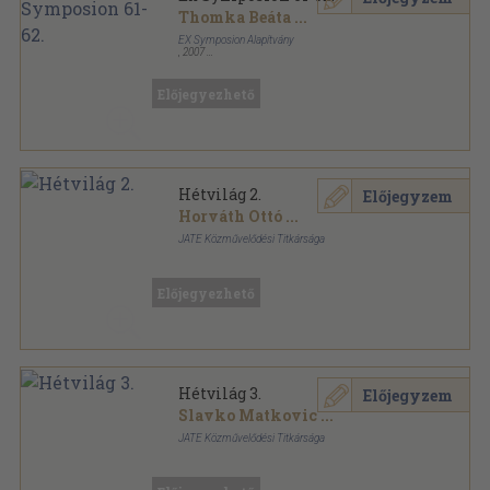
Thomka Beáta
...
EX Symposion Alapítvány
,
2007
Ragasztott papírkötés
,
134
oldal
Ex Symposion sorozat
Előjegyezhető
Hétvilág 2.
Előjegyzem
Horváth Ottó
...
JATE Közművelődési Titkársága
Ragasztott papírkötés
,
59
oldal
Előjegyezhető
Hétvilág 3.
Előjegyzem
Slavko Matkovic
...
JATE Közművelődési Titkársága
Ragasztott papírkötés
,
47
oldal