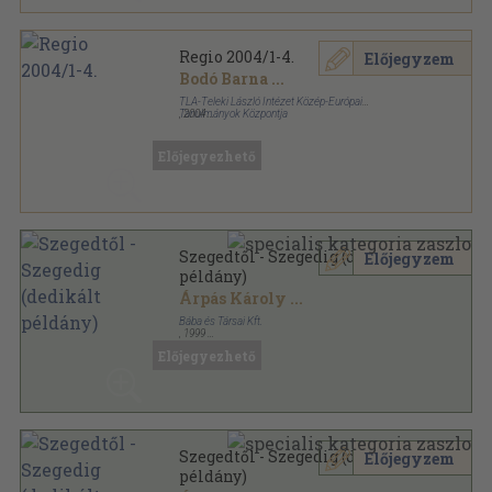
Regio 2004/1-4.
Előjegyzem
Bodó Barna
...
TLA-Teleki László Intézet Közép-Európai
Tanulmányok Központja
,
2004
Ragasztott papírkötés
,
780
oldal
Regio sorozat
Előjegyezhető
Szegedtől - Szegedig (dedikált
Előjegyzem
példány)
Árpás Károly
...
Bába és Társai Kft.
,
1999
Ragasztott papírkötés
,
398
oldal
Előjegyezhető
Tisza Hangja sorozat
Szegedtől - Szegedig (dedikált
Előjegyzem
példány)