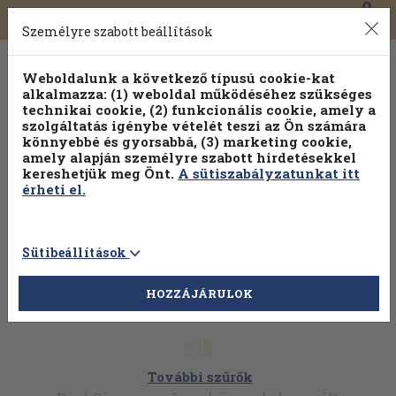
0
Toggle
Főmenü
Könyveink
navigation
Személyre szabott beállítások
Weboldalunk a következő típusú cookie-kat
alkalmazza: (1) weboldal működéséhez szükséges
technikai cookie, (2) funkcionális cookie, amely a
szolgáltatás igénybe vételét teszi az Ön számára
könnyebbé és gyorsabbá, (3) marketing cookie,
Válogasson több mint 1.000.000 kiadványunk közül
10-
amely alapján személyre szabott hirdetésekkel
100% kedvezménnyel!
kereshetjük meg Önt.
A sütiszabályzatunkat itt
érheti el.
Sütibeállítások
HOZZÁJÁRULOK
További szűrők