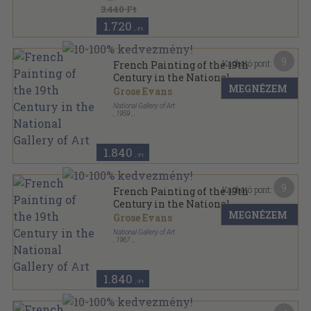
3.440 Ft
1.720
,-Ft
9
Kapható pont:
French Painting of the 19th
Century in the National
MEGNÉZEM
Gallery of Art
Grose Evans
National Gallery of Art
,
1959
Tűzött kötés
,
43
oldal
National Gallery of Art sorozat
1.840
,-Ft
9
Kapható pont:
French Painting of the 19th
Century in the National
MEGNÉZEM
Gallery of Art
Grose Evans
National Gallery of Art
,
1967
Tűzött kötés
,
43
oldal
1.840
,-Ft