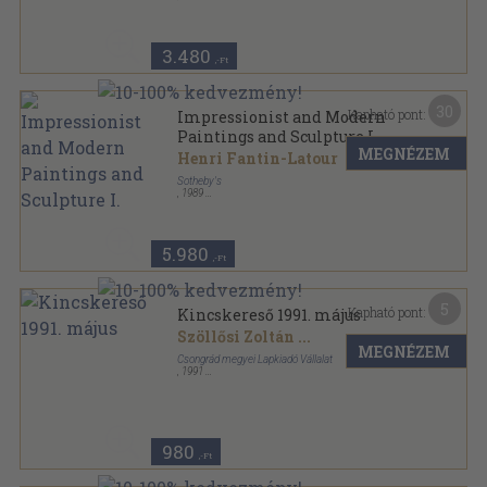
Ragasztott papírkötés
,
379
oldal
Le Livre de Poche sorozat
3.480
,-Ft
30
Kapható pont:
Impressionist and Modern
Paintings and Sculpture I.
MEGNÉZEM
Henri Fantin-Latour
Sotheby's
,
1989
Varrott papírkötés
,
171
oldal
5.980
,-Ft
5
Kapható pont:
Kincskereső 1991. május
Szöllősi Zoltán
...
MEGNÉZEM
Csongrád megyei Lapkiadó Vállalat
,
1991
Tűzött kötés
,
48
oldal
Kincskereső sorozat
980
,-Ft