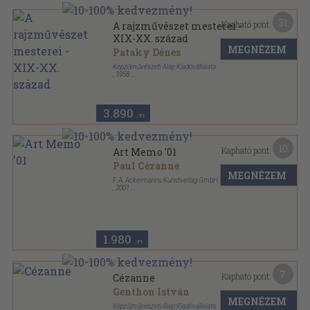
31
Kapható pont:
A rajzművészet mesterei -
XIX-XX. század
MEGNÉZEM
Pataky Dénes
Képzőművészeti Alap Kiadóvállalata
,
1958
Vászon
,
225
oldal
3.890
,-Ft
10
Kapható pont:
Art Memo '01
Paul Cézanne
MEGNÉZEM
F. A. Ackermanns Kunstverlag GmbH
,
2001
Tűzött kötés
,
80
oldal
1.980
,-Ft
7
Kapható pont:
Cézanne
Genthon István
MEGNÉZEM
Képzőművészeti Alap Kiadóvállalata