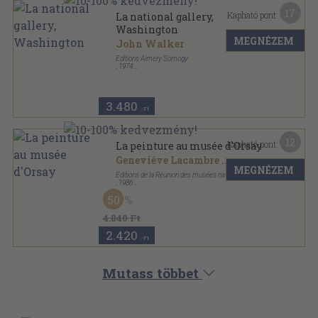
17
Kapható pont:
La national gallery,
Washington
MEGNÉZEM
John Walker
Éditions Aimery Somogy
,
1974
Vászon
,
307
oldal
3.480
,-Ft
12
Kapható pont:
La peinture au musée d'Orsay
Geneviéve Lacambre
...
MEGNÉZEM
Editions de la Réunion des musées nationaux
,
1986
Varrott papírkötés
,
159
oldal
50
4.840 Ft
2.420
,-Ft
Mutass többet