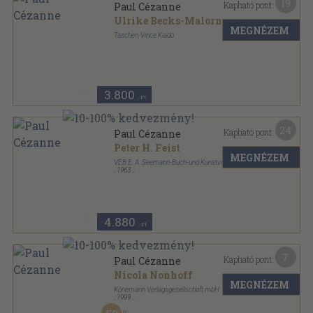
19
Kapható pont:
Paul Cézanne
Ulrike Becks-Malorny
MEGNÉZEM
Taschen-Vince Kiadó
Fűzött papírkötés
,
95
oldal
Kismonográfia album sorozat
3.800
,-Ft
24
Kapható pont:
Paul Cézanne
Peter H. Feist
MEGNÉZEM
VEB E. A. Seemann-Buch-und Kunstverlag
,
1963
Vászon
,
162
oldal
4.880
,-Ft
7
Kapható pont:
Paul Cézanne
Nicola Nonhoff
MEGNÉZEM
Könemann Verlagsgesellschaft mbH
,
1999
Fűzött papírkötés
,
95
oldal
minikunstführer sorozat