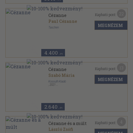
22
Kapható pont:
Cézanne
Paul Cézanne
MEGNÉZEM
Taschen
Ragasztott papírkötés
,
6
oldal
4.400
,-Ft
13
Kapható pont:
Cézanne
Szabó Mária
MEGNÉZEM
Kossuth Kiadó
,
2021
Ragasztott papírkötés
,
86
oldal
Világhírű festők sorozat
2.640
,-Ft
4
Kapható pont:
Cézanne és a múlt
László Zsófi