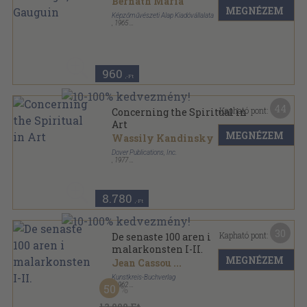
Bernáth Mária
MEGNÉZEM
Képzőművészeti Alap Kiadóvállalata
,
1965
Tűzött kötés
,
30
oldal
Az én múzeumom sorozat
960
,-Ft
44
Kapható pont:
Concerning the Spiritual in
Art
MEGNÉZEM
Wassily Kandinsky
Dover Publications, Inc.
,
1977
Varrott papírkötés
,
73
oldal
8.780
,-Ft
30
Kapható pont:
De senaste 100 aren i
malarkonsten I-II.
MEGNÉZEM
Jean Cassou
...
Kunstkreis-Buchverlag
,
1962
50
Vászon
,
248
oldal
12.000 Ft