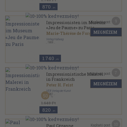
870
,-Ft
9
Kapható pont:
Impressionisten im Museum
«Jeu de Paume» zu Paris
MEGNÉZEM
Marie-Thérése de Forges
Verlag Hallwag
,
1969
Varrott keménykötés
,
50
oldal
Orbis Pictus sorozat
1.740
,-Ft
7
Kapható pont:
Impressionistische Malerei
in Frankreich
MEGNÉZEM
Peter H. Feist
VEB Verlag der Kunst
,
1961
50
Félvászon
,
64
oldal
1.640 Ft
820
,-Ft
10
Kapható pont:
Paul Cézanne