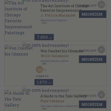
39
Kapható pont:
The Art Institute of Chicago
Favorite Impressionist
MEGNÉZEM
Paintings
J. Patrice Marandel
Abbeville Press Publishers
,
1979
Ragasztott papírkötés
,
106
oldal
Artabras Book sorozat
7.800
,-Ft
8
Kapható pont:
Von Courbet bis Cézanne
Willi Geismeier
MEGNÉZEM
Staatliche Museen zu Berlin
,
1983
Tűzött kötés
,
31
oldal
50
3.340 Ft
1.670
,-Ft
4
Kapható pont:
A Guide to the Tate Gallery
Paul Cézanne
MEGNÉZEM
Tate Gallery Publications Department
,
1963