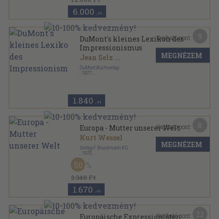
6.000
,-Ft
9
Kapható pont:
DuMont's kleines Lexikon des
Impressionismus
MEGNÉZEM
Jean Selz
...
DuMont Buchverlag
,
1977
Ragasztott papírkötés
,
169
oldal
Dumont Taschenbücher sorozat
1.840
,-Ft
8
Kapható pont:
Europa - Mutter unserer Welt
Kurt Wessel
MEGNÉZEM
Verlag F. Bruckmann KG.
,
1970
Ragasztott kemény papírkötés
,
278
oldal
50
Werk und Wir sorozat
3.340 Ft
1.670
,-Ft
22
Kapható pont:
Europäische Expressionisten