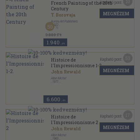
10
Kapható pont:
French Painting of the 20th
Century
MEGNÉZEM
T. Borovaja
Aurora Art Publishers
,
1972
50
Vászon
,
120
oldal
3.880 Ft
1.940
,-Ft
53
Kapható pont:
Histoire de
l'Impressionnisme 1-2.
MEGNÉZEM
John Rewald
Albin Michel
,
1971
Ragasztott papírkötés
,
759
oldal
Le Livre de Poche sorozat
6.600
,-Ft
17
Kapható pont:
Histoire de
l'Impressionnisme 2
MEGNÉZEM
John Rewald
Albin Michel
,
1965