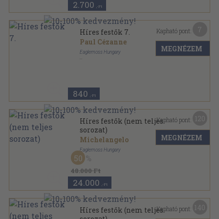
2.700
,-Ft
7
Kapható pont:
Híres festők 7.
Paul Cézanne
MEGNÉZEM
Eaglemoss Hungary
Tűzött kötés
,
29
oldal
Híres festők sorozat
840
,-Ft
120
Kapható pont:
Híres festők (nem teljes
sorozat)
MEGNÉZEM
Michelangelo
Eaglemoss Hungary
50
Tűzött kötés
,
2070
oldal
Híres festők sorozat
48.000 Ft
24.000
,-Ft
140
Kapható pont:
Híres festők (nem teljes
sorozat)