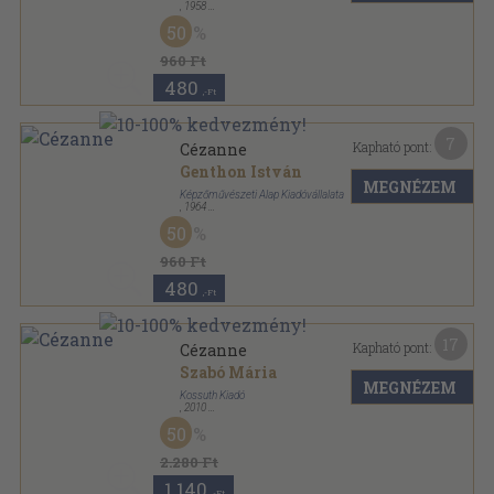
,
1958
Fűzött papírkötés
,
75
oldal
50
A művészet kiskönyvtára sorozat
960 Ft
480
,-Ft
7
Kapható pont:
Cézanne
Genthon István
MEGNÉZEM
Képzőművészeti Alap Kiadóvállalata
,
1964
Fűzött papírkötés
,
75
oldal
50
A művészet kiskönyvtára sorozat
960 Ft
480
,-Ft
17
Kapható pont:
Cézanne
Szabó Mária
MEGNÉZEM
Kossuth Kiadó
,
2010
Fűzött kemény papírkötés
,
80
oldal
50
Világhíres festők sorozat
2.280 Ft
1.140
,-Ft