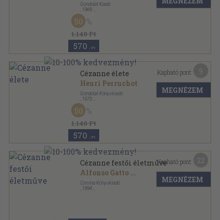
MEGNÉZEM
Gondolat Kiadó
,
1969
Vászon
,
430
oldal
50
1.140 Ft
570
,-Ft
9
Kapható pont:
Cézanne élete
Henri Perruchot
MEGNÉZEM
Gondolat Könyvkiadó
,
1973
Vászon
,
430
oldal
50
1.140 Ft
570
,-Ft
22
Kapható pont:
Cézanne festői életműve
Alfonso Gatto
...
MEGNÉZEM
Corvina Könyvkiadó
,
1994
Fűzött kemény papírkötés
,
128
oldal
A művészet klasszikusai sorozat