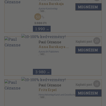
Anna Barskaja
MEGNÉZEM
Aurora-Kunstverlag
,
1986
Vászon
,
154
oldal
50
Bilder aus den Museen der Sowjetunion sorozat
3.980 Ft
1.990
,-Ft
20
Kapható pont:
Paul Cézanne
Anna Barskaya
...
MEGNÉZEM
Aurora Art Publishers
,
1983
Vászon
,
154
oldal
3.980
,-Ft
15
Kapható pont:
Paul Cézanne
Fritz Erpel
MEGNÉZEM
Henschelverlag Kunst und Gesellschaft
,
1988
Vászon
,
96
oldal
Welt der Kunst sorozat