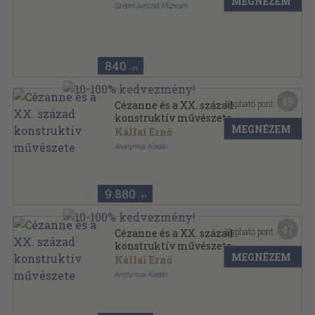
MEGNÉZEM
Szépművészeti Múzeum
Tűzött kötés
,
22
oldal
Családi füzet sorozat
840
,-Ft
49
Kapható pont:
Cézanne és a XX. század
konstruktív művészete
MEGNÉZEM
Kállai Ernő
Anonymus-Kiadás
Félvászon
,
146
oldal
9.880
,-Ft
47
Kapható pont:
Cézanne és a XX. század
konstruktív művészete
MEGNÉZEM
Kállai Ernő
Anonymus-Kiadás
Könyvkötői vászonkötés
,
146
oldal