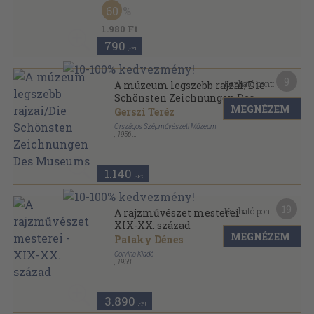
Tűzött kötés
,
40
oldal
60
1.980 Ft
790
,-Ft
9
Kapható pont:
A múzeum legszebb rajzai/Die
Schönsten Zeichnungen Des
MEGNÉZEM
Museums
Gerszi Teréz
Országos Szépművészeti Múzeum
,
1956
Fűzött papírkötés
,
50
oldal
1.140
,-Ft
19
Kapható pont:
A rajzművészet mesterei -
XIX-XX. század
MEGNÉZEM
Pataky Dénes
Corvina Kiadó
,
1958
Vászon
,
225
oldal
3.890
,-Ft