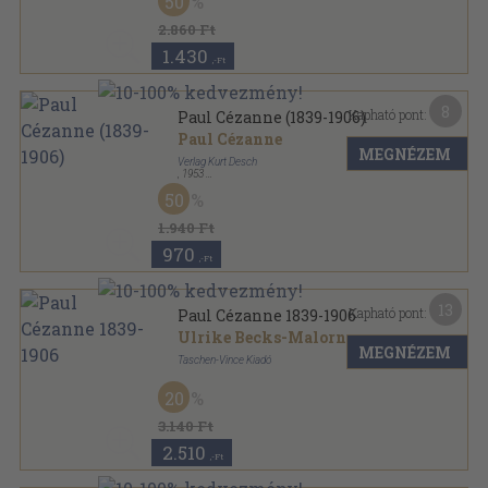
50
2.860 Ft
1.430
,-Ft
8
Kapható pont:
Paul Cézanne (1839-1906)
Paul Cézanne
MEGNÉZEM
Verlag Kurt Desch
,
1953
Varrott papírkötés
,
66
oldal
50
Welt in Farbe-Taschenbücher der Kunst sorozat
1.940 Ft
970
,-Ft
13
Kapható pont:
Paul Cézanne 1839-1906
Ulrike Becks-Malorny
MEGNÉZEM
Taschen-Vince Kiadó
Fűzött papírkötés
,
95
oldal
20
3.140 Ft
2.510
,-Ft