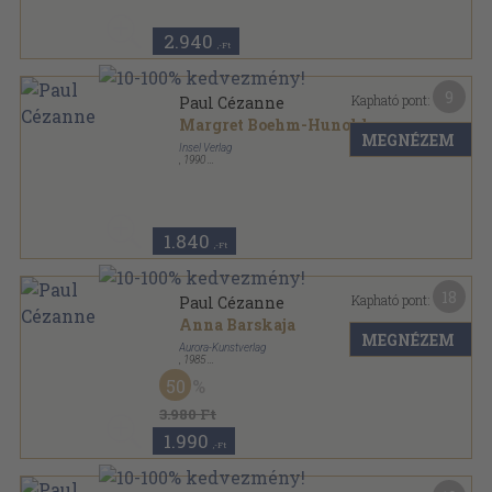
2.940
,-Ft
9
Kapható pont:
Paul Cézanne
Margret Boehm-Hunold
MEGNÉZEM
Insel Verlag
,
1990
Ragasztott papírkötés
,
295
oldal
Insel Taschenbuch sorozat
1.840
,-Ft
18
Kapható pont:
Paul Cézanne
Anna Barskaja
MEGNÉZEM
Aurora-Kunstverlag
,
1985
Vászon
,
154
oldal
50
Bilder aus den Museen der Sowjetunion sorozat
3.980 Ft
1.990
,-Ft