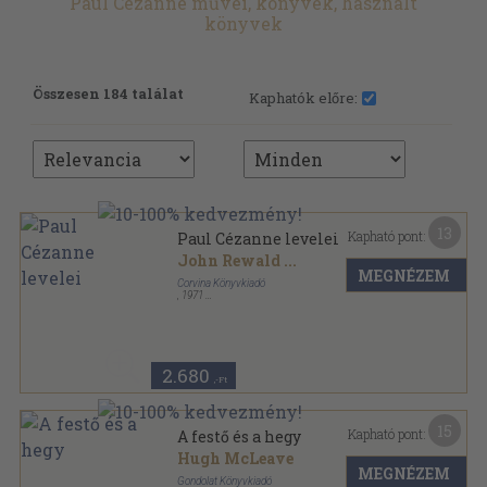
Paul Cézanne művei, könyvek, használt
könyvek
Összesen 184 találat
Kaphatók előre:
13
Kapható pont:
Paul Cézanne levelei
John Rewald
...
MEGNÉZEM
Corvina Könyvkiadó
,
1971
Fűzött papírkötés
,
256
oldal
A művészettörténet forrásai sorozat
2.680
,-Ft
15
Kapható pont:
A festő és a hegy
Hugh McLeave
MEGNÉZEM
Gondolat Könyvkiadó