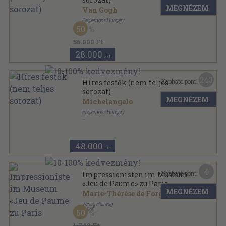
MEGNÉZEM
Van Gogh
Eaglemoss Hungary
50
Tűzött kötés
,
3410
oldal
Híres festők sorozat
56.000 Ft
28.000
,-Ft
240
Kapható pont:
Híres festők (nem teljes
sorozat)
MEGNÉZEM
Michelangelo
Eaglemoss Hungary
Tűzött kötés
,
2790
oldal
Híres festők sorozat
48.000
,-Ft
4
Kapható pont:
Impressionisten im Museum
«Jeu de Paume» zu Paris
MEGNÉZEM
Marie-Thérése de Forges
Verlag Hallwag
,
1969
50
Varrott keménykötés
,
46
oldal
Orbis Pictus sorozat
1.740 Ft