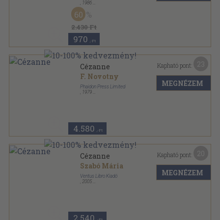
,
1986
Fűzött kemény papírkötés
,
333
oldal
60
2.430 Ft
970
,-Ft
23
Kapható pont:
Cézanne
F. Novotny
MEGNÉZEM
Phaidon Press Limited
,
1979
Varrott keménykötés
,
64
oldal
Phaidon Colour Plate Series sorozat
4.580
,-Ft
20
Kapható pont:
Cézanne
Szabó Mária
MEGNÉZEM
Ventus Libro Kiadó
,
2005
Fűzött kemény papírkötés
,
80
oldal
2.540
,-Ft