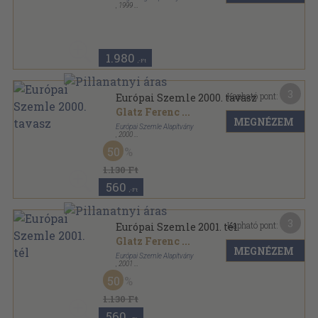
,
1999
Ragasztott papírkötés
,
307
oldal
1.980
,-Ft
3
Kapható pont:
Európai Szemle 2000. tavasz
Glatz Ferenc
...
MEGNÉZEM
Európai Szemle Alapítvány
,
2000
Ragasztott papírkötés
,
132
oldal
50
Európai Szemle sorozat
1.130 Ft
560
,-Ft
3
Kapható pont:
Európai Szemle 2001. tél
Glatz Ferenc
...
MEGNÉZEM
Európai Szemle Alapítvány
,
2001
Ragasztott papírkötés
,
118
oldal
50
Európai Szemle sorozat
1.130 Ft
560