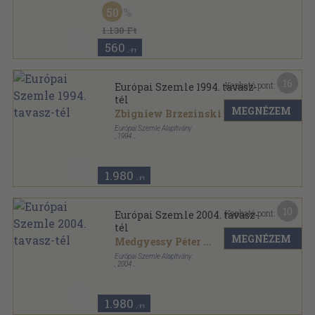
Ragasztott papírkötés
,
126
oldal
50
Európai Szemle sorozat
1.130 Ft
560
,-Ft
16
Kapható pont:
Európai Szemle 1994. tavasz-
tél
MEGNÉZEM
Zbigniew Brzezinski
...
Európai Szemle Alapítvány
,
1994
Ragasztott papírkötés
,
511
oldal
Európai Szemle sorozat
1.980
,-Ft
10
Kapható pont:
Európai Szemle 2004. tavasz-
tél
MEGNÉZEM
Medgyessy Péter
...
Európai Szemle Alapítvány
,
2004
Ragasztott papírkötés
,
511
oldal
Európai Szemle sorozat
1.980
,-Ft