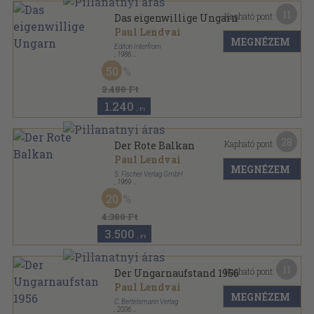
11
Kapható pont:
Das eigenwillige Ungarn
Paul Lendvai
MEGNÉZEM
Editon Interfrom
,
1986
Ragasztott papírkötés
,
148
oldal
50
Texte+Thesen sorozat
2.480 Ft
1.240
,-Ft
28
Kapható pont:
Der Rote Balkan
Paul Lendvai
MEGNÉZEM
S. Fischer Verlag GmbH
,
1969
Vászon
,
427
oldal
20
4.380 Ft
3.500
,-Ft
11
Kapható pont:
Der Ungarnaufstand 1956
Paul Lendvai
MEGNÉZEM
C. Bertelsmann Verlag
,
2006