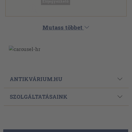
Előjegyezhető
Európai Szemle sorozat
Mutass többet
ANTIKVÁRIUM.HU
SZOLGÁLTATÁSAINK