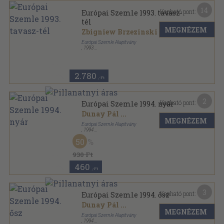
14
Kapható pont:
Európai Szemle 1993. tavasz-
tél
MEGNÉZEM
Zbigniew Brzezinski
...
Európai Szemle Alapítvány
,
1993
Ragasztott papírkötés
,
509
oldal
Európai Szemle sorozat
2.780
,-Ft
2
Kapható pont:
Európai Szemle 1994. nyár
Dunay Pál
...
MEGNÉZEM
Európai Szemle Alapítvány
,
1994
Ragasztott papírkötés
,
123
oldal
50
Európai Szemle sorozat
930 Ft
460
,-Ft
3
Kapható pont:
Európai Szemle 1994. ősz
Dunay Pál
...
MEGNÉZEM
Európai Szemle Alapítvány
,
1994