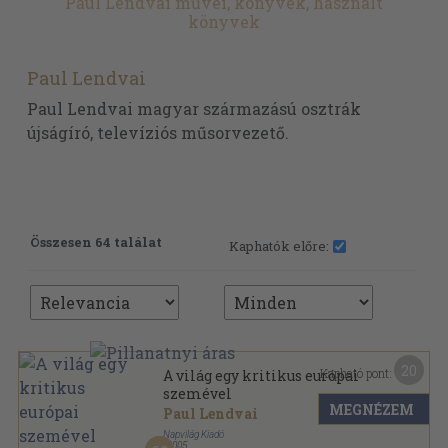
Paul Lendvai művei, könyvek, használt
könyvek
Paul Lendvai
Paul Lendvai magyar származású osztrák
újságíró, televíziós műsorvezető.
Összesen 64 találat
Kaphatók előre:
20
Kapható pont:
A világ egy kritikus európai
szemével
MEGNÉZEM
Paul Lendvai
Napvilág Kiadó
,
2005