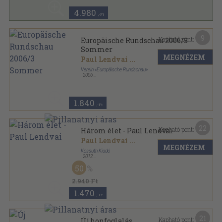
4.980
,-Ft
9
Kapható pont:
Europäische Rundschau 2006/3
Sommer
MEGNÉZEM
Paul Lendvai
...
Verein «Europäische Rundschau»
,
2006
Ragasztott papírkötés
,
120
oldal
Europäische Rundschau sorozat
1.840
,-Ft
22
Kapható pont:
Három élet - Paul Lendvai
Paul Lendvai
...
MEGNÉZEM
Kossuth Kiadó
,
2012
Fűzött kemény papírkötés
,
222
oldal
50
2.940 Ft
1.470
,-Ft
21
Kapható pont:
Új honfoglalás