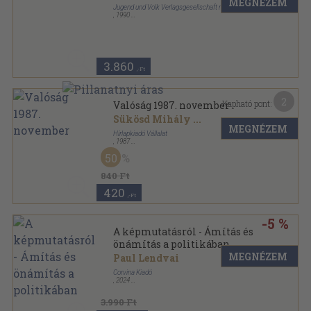
MEGNÉZEM
Jugend und Volk Verlagsgesellschaft m.b.H.
,
1990
Fűzött kemény papírkötés
,
331
oldal
3.860
,-Ft
2
Kapható pont:
Valóság 1987. november
Sükösd Mihály
...
MEGNÉZEM
Hírlapkiadó Vállalat
,
1987
Ragasztott papírkötés
,
128
oldal
50
Valóság sorozat
840 Ft
420
,-Ft
-5 %
A képmutatásról - Ámítás és
önámítás a politikában
MEGNÉZEM
Paul Lendvai
Corvina Kiadó
,
2024
Puhatáblás
,
144
oldal
3.990 Ft