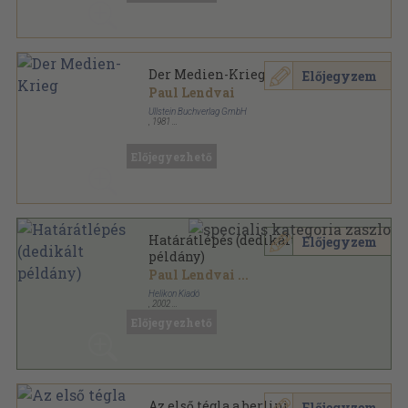
Der Medien-Krieg
Előjegyzem
Paul Lendvai
Ullstein Buchverlag GmbH
,
1981
Ragasztott papírkötés
,
279
oldal
Das aktuelle Ullstein Buch sorozat
Előjegyezhető
Határátlépés (dedikált
Előjegyzem
példány)
Paul Lendvai
...
Helikon Kiadó
,
2002
Fűzött kemény papírkötés
,
384
oldal
Előjegyezhető
Az első tégla a berlini falból
Előjegyzem