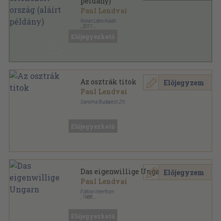
példány)
Paul Lendvai
Noran Libro Kiadó
,
2011
Fűzött kemény papírkötés
,
226
oldal
Előjegyezhető
Az osztrák titok
Előjegyzem
Paul Lendvai
Sanoma Budapest Zrt.
Fűzött kemény papírkötés
,
264
oldal
Figyelő sorozat
Előjegyezhető
Das eigenwillige Ungarn
Előjegyzem
Paul Lendvai
Edition Interfrom
,
1988
Ragasztott papírkötés
,
193
oldal
Texte+Thesen sorozat
Előjegyezhető