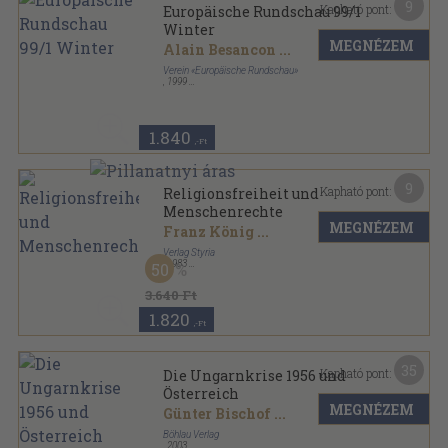
9
Kapható pont:
Europäische Rundschau 99/1
Winter
MEGNÉZEM
Alain Besancon
...
Verein «Europäische Rundschau»
,
1999
Ragasztott papírkötés
,
160
oldal
Europäische Rundschau sorozat
1.840
,-Ft
9
Kapható pont:
Religionsfreiheit und
Menschenrechte
MEGNÉZEM
Franz König
...
Verlag Styria
,
1983
50
Ragasztott papírkötés
,
255
oldal
3.640 Ft
1.820
,-Ft
35
Kapható pont:
Die Ungarnkrise 1956 und
Österreich
MEGNÉZEM
Günter Bischof
...
Böhlau Verlag
,
2003