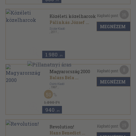
,-Ft
16
Kapható pont:
Közéleti közelharcok
Pálinkás József
...
MEGNÉZEM
Scolar Kiadó
,
2011
Fűzött papírkötés
,
315
oldal
1.980
,-Ft
8
Kapható pont:
Magyarország 2000
Balázs Béla
...
MEGNÉZEM
Osiris Kiadó
,
1997
Ragasztott papírkötés
,
419
oldal
50
1.890 Ft
940
,-Ft
19
Kapható pont:
Revolution!
Hans Benedict
...