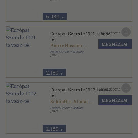
Fűzött keménykötés
,
317
oldal
6.980
,-Ft
11
Kapható pont:
Európai Szemle 1991. tavasz-
tél
MEGNÉZEM
Pierre Hassner
...
Európai Szemle Alapítvány
,
1991
Ragasztott papírkötés
,
507
oldal
Európai Szemle sorozat
2.180
,-Ft
11
Kapható pont:
Európai Szemle 1992. tavasz-
tél
MEGNÉZEM
Schöpflin Aladár
...
Európai Szemle Alapítvány
,
1992
Ragasztott papírkötés
,
510
oldal
Európai Szemle sorozat
2.180
,-Ft