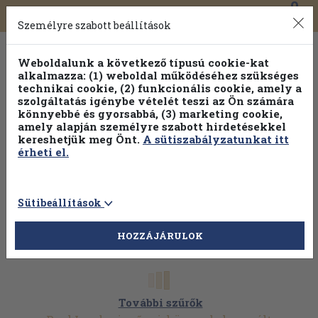
0
Toggle
Főmenü
Könyveink
navigation
Személyre szabott beállítások
Weboldalunk a következő típusú cookie-kat
alkalmazza: (1) weboldal működéséhez szükséges
technikai cookie, (2) funkcionális cookie, amely a
szolgáltatás igénybe vételét teszi az Ön számára
könnyebbé és gyorsabbá, (3) marketing cookie,
amely alapján személyre szabott hirdetésekkel
kereshetjük meg Önt.
A sütiszabályzatunkat itt
érheti el.
Sütibeállítások
HOZZÁJÁRULOK
További szűrők