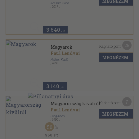
MEGNÉZEM
Kossuth Kiadó
,
2017
Fűzött kemény papírkötés
,
511
oldal
3.640
,-Ft
25
Kapható pont:
Magyarok
Paul Lendvai
MEGNÉZEM
Helikon Kiadó
,
2003
Ragasztott papírkötés
,
544
oldal
3.140
,-Ft
7
Kapható pont:
Magyarország kívülről
Paul Lendvai
MEGNÉZEM
Láng Kiadó
,
1990
Ragasztott papírkötés
,
173
oldal
50
960 Ft