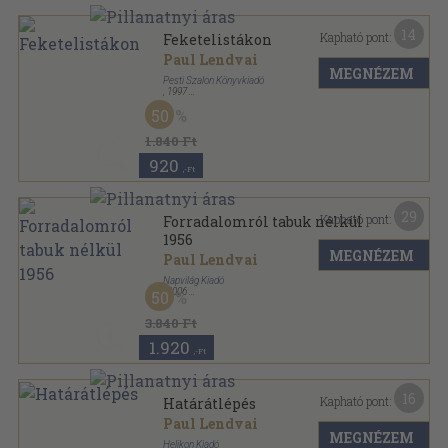
14
Kapható pont:
Feketelistákon
Paul Lendvai
MEGNÉZEM
Pesti Szalon Könyvkiadó
,
1997
Fűzött kemény papírkötés
,
410
oldal
50
1.840 Ft
920
,-Ft
29
Kapható pont:
Forradalomról tabuk nélkül
1956
MEGNÉZEM
Paul Lendvai
Napvilág Kiadó
,
2006
50
Fűzött kemény papírkötés
,
294
oldal
3.840 Ft
1.920
,-Ft
16
Kapható pont:
Határátlépés
Paul Lendvai
MEGNÉZEM
Helikon Kiadó