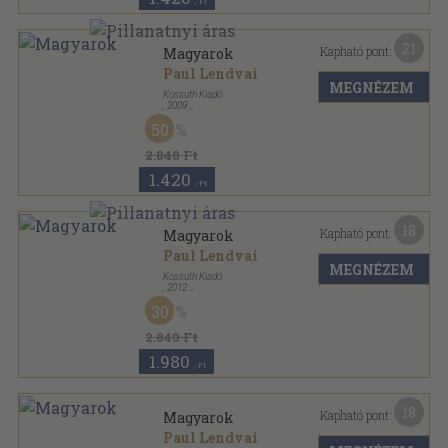
,-Ft
21
Kapható pont:
Magyarok
Paul Lendvai
MEGNÉZEM
Kossuth Kiadó
,
2009
Fűzött kemény papírkötés
,
470
oldal
50
2.840 Ft
1.420
,-Ft
18
Kapható pont:
Magyarok
Paul Lendvai
MEGNÉZEM
Kossuth Kiadó
,
2012
Fűzött kemény papírkötés
,
491
oldal
30
2.840 Ft
1.980
,-Ft
18
Kapható pont:
Magyarok
Paul Lendvai