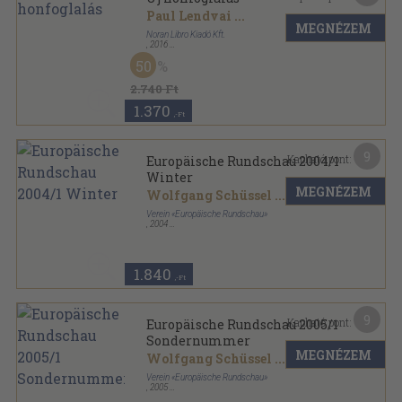
Paul Lendvai
...
MEGNÉZEM
Noran Libro Kiadó Kft.
,
2016
Fűzött kemény papírkötés
,
245
oldal
50
2.740 Ft
1.370
,-Ft
9
Kapható pont:
Europäische Rundschau 2004/1
Winter
MEGNÉZEM
Wolfgang Schüssel
...
Verein «Europäische Rundschau»
,
2004
Ragasztott papírkötés
,
144
oldal
Europäische Rundschau sorozat
1.840
,-Ft
9
Kapható pont:
Europäische Rundschau 2005/1
Sondernummer
MEGNÉZEM
Wolfgang Schüssel
...
Verein «Europäische Rundschau»
,
2005
Ragasztott papírkötés
,
160
oldal