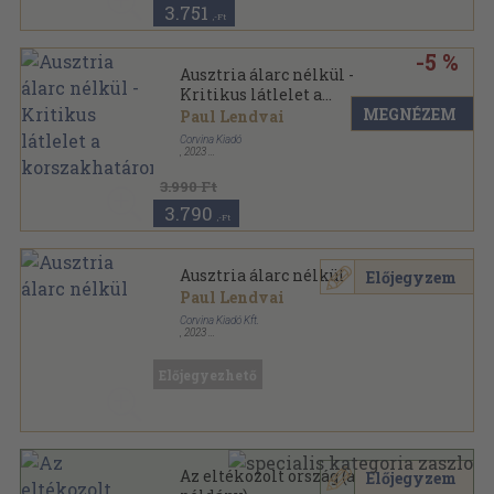
3.751
,-Ft
-5 %
Ausztria álarc nélkül -
Kritikus látlelet a
korszakhatáron
MEGNÉZEM
Paul Lendvai
Corvina Kiadó
,
2023
Kartonált
,
264
oldal
3.990 Ft
3.790
,-Ft
Ausztria álarc nélkül
Előjegyzem
Paul Lendvai
Corvina Kiadó Kft.
,
2023
Ragasztott papírkötés
,
263
oldal
Előjegyezhető
Az eltékozolt ország (aláírt
Előjegyzem