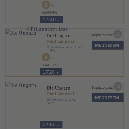
Fűzött kemény papírkötés
,
320
oldal
50
4.480 Ft
2.240
,-Ft
15
Kapható pont:
Die Ungarn
Paul Lendvai
MEGNÉZEM
C. Bertelsmann Verlag GmbH.
,
1999
Fűzött kemény papírkötés
,
634
oldal
50
3.440 Ft
1.720
,-Ft
20
Kapható pont:
Die Ungarn
Paul Lendvai
MEGNÉZEM
Wilhelm Goldman Verlag
,
2001
Ragasztott papírkötés
,
634
oldal
3.980
,-Ft