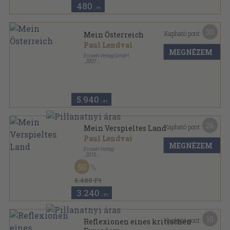
480
,-Ft
30
Kapható pont:
Mein Österreich
Paul Lendvai
MEGNÉZEM
Ecowin Verlag GmbH
,
2007
Fűzött kemény papírkötés
,
290
oldal
5.940
,-Ft
26
Kapható pont:
Mein Verspieltes Land
Paul Lendvai
MEGNÉZEM
Ecowin Verlag
,
2010
Fűzött keménykötés
,
233
oldal
50
6.480 Ft
3.240
,-Ft
10
Kapható pont:
Reflexionen eines kritischen