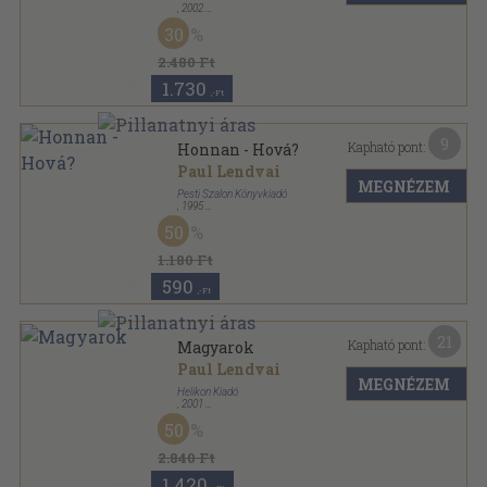
,
2002
Fűzött kemény papírkötés
,
368
oldal
30
2.480 Ft
1.730
,-Ft
9
Kapható pont:
Honnan - Hová?
Paul Lendvai
MEGNÉZEM
Pesti Szalon Könyvkiadó
,
1995
Ragasztott papírkötés
,
282
oldal
50
1.180 Ft
590
,-Ft
21
Kapható pont:
Magyarok
Paul Lendvai
MEGNÉZEM
Helikon Kiadó
,
2001
Fűzött kemény papírkötés
,
544
oldal
50
2.840 Ft
1.420