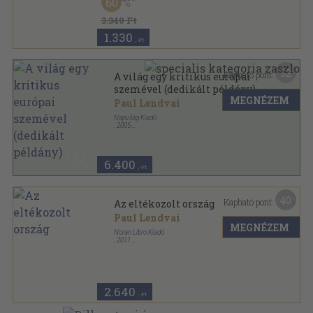
60
Fűzött kemény papírkötés
,
279
oldal
3.340 Ft
1.330
,-Ft
32
Kapható pont:
A világ egy kritikus európai
szemével (dedikált példány)
MEGNÉZEM
Paul Lendvai
Napvilág Kiadó
,
2005
Fűzött kemény papírkötés
,
279
oldal
6.400
,-Ft
40
Kapható pont:
Az eltékozolt ország
Paul Lendvai
MEGNÉZEM
Noran Libro Kiadó
,
2011
Fűzött kemény papírkötés
,
226
oldal
2.640
,-Ft