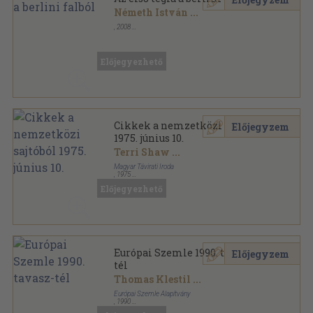
Németh István
...
,
2008
Ragasztott papírkötés
,
96
oldal
Előjegyezhető
Cikkek a nemzetközi sajtóból
Előjegyzem
1975. június 10.
Terri Shaw
...
Magyar Távirati Iroda
,
1975
Ragasztott papírkötés
,
51
oldal
Előjegyezhető
Cikkek a nemzetközi sajtóból sorozat
Európai Szemle 1990. tavasz-
Előjegyzem
tél
Thomas Klestil
...
Európai Szemle Alapítvány
,
1990
Ragasztott papírkötés
,
509
oldal