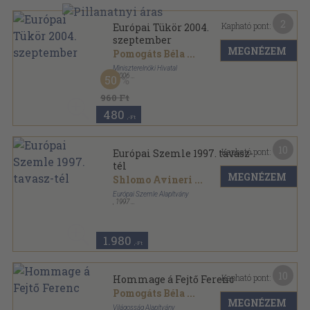
2
Kapható pont:
Európai Tükör 2004.
szeptember
MEGNÉZEM
Pomogáts Béla
...
Miniszterelnöki Hivatal
,
2006
50
Ragasztott papírkötés
,
168
oldal
Európai Tükör sorozat
960 Ft
480
,-Ft
10
Kapható pont:
Európai Szemle 1997. tavasz-
tél
MEGNÉZEM
Shlomo Avineri
...
Európai Szemle Alapítvány
,
1997
Ragasztott papírkötés
,
511
oldal
Európai Szemle sorozat
1.980
,-Ft
10
Kapható pont:
Hommage á Fejtő Ferenc
Pomogáts Béla
...
MEGNÉZEM
Világosság Alapítvány