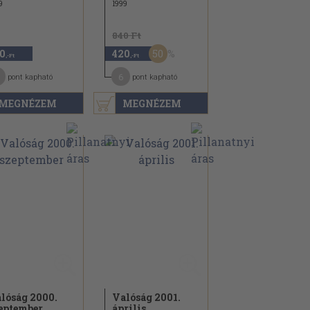
9
1999
840 Ft
50
0
420
,-Ft
,-Ft
6
pont kapható
pont kapható
MEGNÉZEM
MEGNÉZEM
lóság 2000.
Valóság 2001.
eptember
április