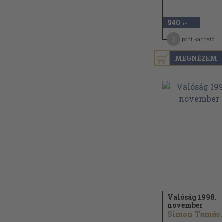
940
,-Ft
5
pont kapható
MEGNÉZEM
Valóság 1998.
november
Simon Tamás..