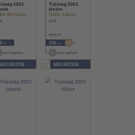
lóság 2002.
Valóság 2002.
nuár
június
kó Bettina...
Oláh János...
02
2002
840 Ft
60
0
330
,-Ft
,-Ft
3
pont kapható
pont kapható
MEGNÉZEM
MEGNÉZEM