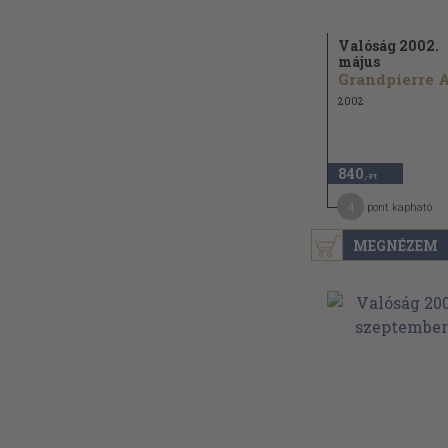
Valóság 2002.
május
2002
840
,-Ft
4
pont kapható
MEGNÉZEM