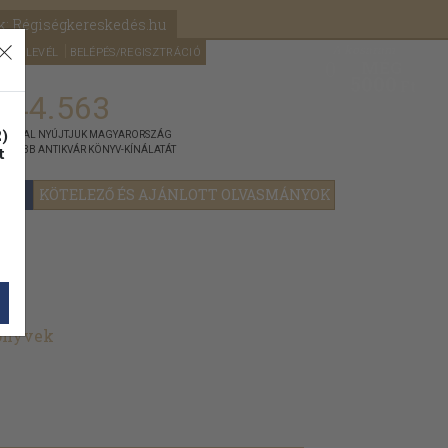
k: Régiségkereskedés.hu
A kosaram
HÍRLEVÉL
BELÉPÉS/REGISZTRÁCIÓ
MÉG
0
5000
Ft
144.563
)
ÁNNYAL NYÚJTJUK MAGYARORSZÁG
t
GYOBB ANTIKVÁR KÖNYV-KÍNÁLATÁT
YOK
KÖTELEZŐ ÉS AJÁNLOTT OLVASMÁNYOK
könyvek