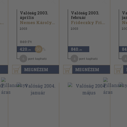
Valóság 2003.
Valóság 2003.
Va
április
február
ja
Grandpierre Attila...
Nemes Károly...
Frideczky Frigyes...
Ne
2003
2003
20
840 Ft
50
420
840
84
,-Ft
,-Ft
6
4
4
pont kapható
pont kapható
MEGNÉZEM
MEGNÉZEM