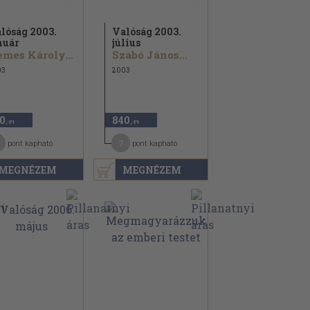
lóság 2003.
Valóság 2003.
nuár
július
mes Károly...
Szabó János...
03
2003
0
840
,-Ft
,-Ft
7
pont kapható
pont kapható
MEGNÉZEM
MEGNÉZEM