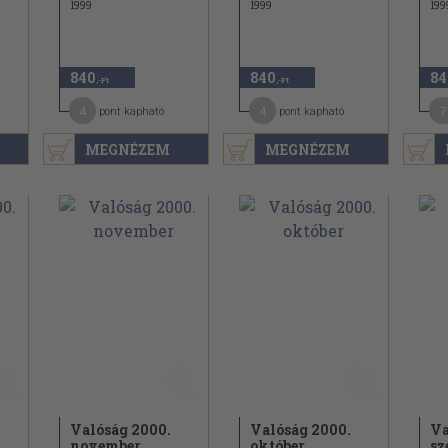
1999
1999
199
840
840
84
,-Ft
,-Ft
4
4
7
pont kapható
pont kapható
MEGNÉZEM
MEGNÉZEM
Valóság 2000.
Valóság 2000.
Va
november
október
sz