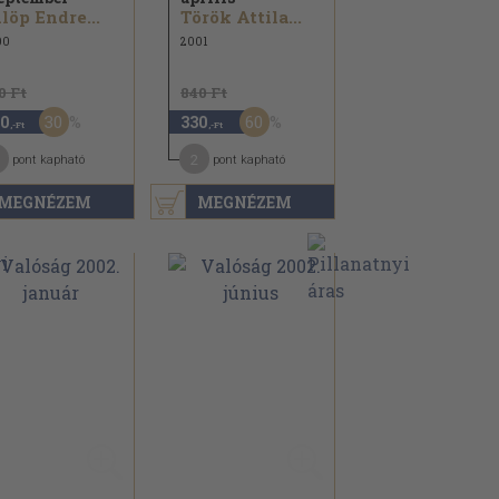
löp Endre...
Török Attila...
00
2001
0 Ft
840 Ft
30
60
0
330
,-Ft
,-Ft
2
pont kapható
pont kapható
MEGNÉZEM
MEGNÉZEM