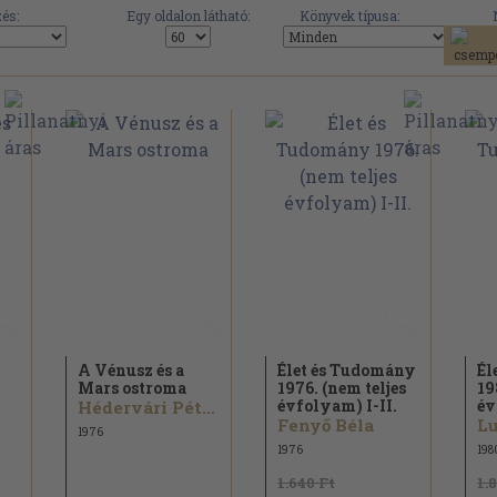
és:
Egy oldalon látható:
Könyvek típusa:
A Vénusz és a
Élet és Tudomány
Él
Mars ostroma
1976. (nem teljes
19
évfolyam) I-II.
év
Hédervári Péter...
Fenyő Béla
Lu
1976
1976
198
1.640 Ft
1.