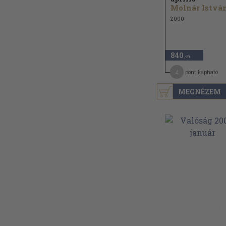
Molnár István
2000
840
,-Ft
4
pont kapható
MEGNÉZEM