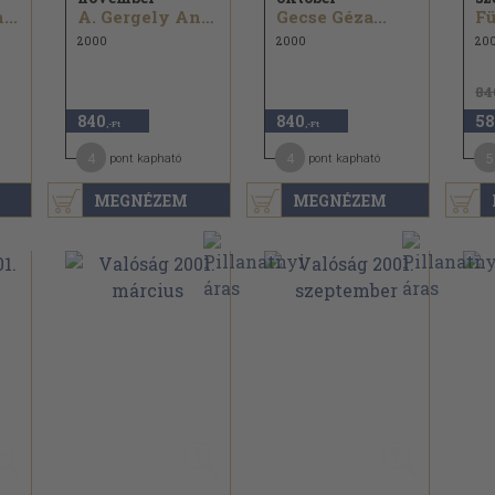
...
A. Gergely András...
Gecse Géza...
Fü
2000
2000
20
84
840
840
58
,-Ft
,-Ft
4
4
5
pont kapható
pont kapható
MEGNÉZEM
MEGNÉZEM