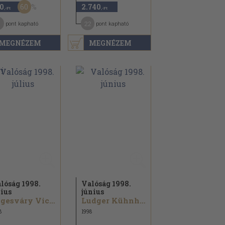
60
0
2.740
,-Ft
,-Ft
22
pont kapható
pont kapható
MEGNÉZEM
MEGNÉZEM
lóság 1998.
Valóság 1998.
lius
június
Segesváry Victor...
Ludger Kühnhardt...
8
1998