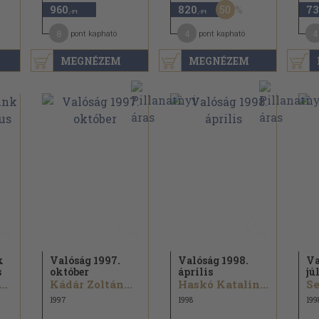
50
960
820
73
,-Ft
,-Ft
8
4
4
pont kapható
pont kapható
MEGNÉZEM
MEGNÉZEM
k
Valóság 1997.
Valóság 1998.
Va
s
október
április
jú
..
Kádár Zoltán...
Haskó Katalin...
1997
1998
199