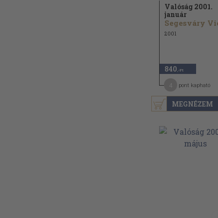
Valóság 2001.
január
2001
840
,-Ft
4
pont kapható
MEGNÉZEM