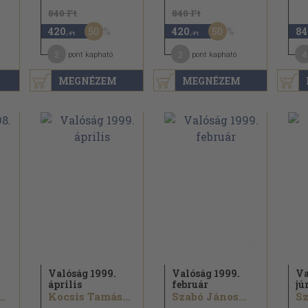
840 Ft
840 Ft
50
50
420
420
84
,-Ft
,-Ft
2
2
4
pont kapható
pont kapható
MEGNÉZEM
MEGNÉZEM
Valóság 1999.
Valóság 1999.
Va
április
február
jú
.
Kocsis Tamás...
Szabó János...