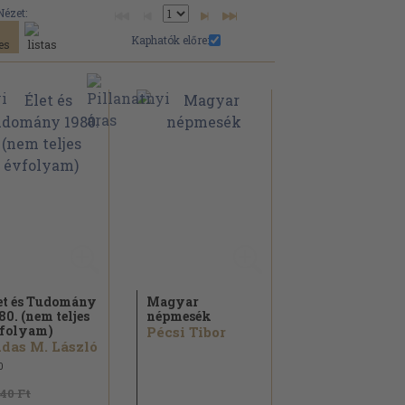
Nézet:
Kaphatók előre:
et és Tudomány
Magyar
80. (nem teljes
népmesék
folyam)
Pécsi Tibor
das M. László
0
840 Ft