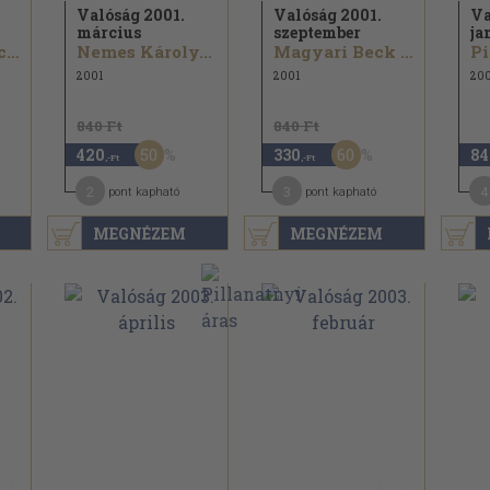
Valóság 2001.
Valóság 2001.
Va
március
szeptember
ja
Segesváry Victor...
Nemes Károly...
Magyari Beck István...
Pi
2001
2001
20
840 Ft
840 Ft
50
60
420
330
84
,-Ft
,-Ft
2
3
4
pont kapható
pont kapható
MEGNÉZEM
MEGNÉZEM