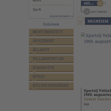
Krimi
50
480
,-Ft
Sci-fi
4
pont kapható
összes témakör >>
MEGNÉZEM
Szűrések
MOST ÉRKEZETT
ÁR SZERINT
ÁLLAPOT
PILLANATNYI ÁR
KIADÁS ÉVE
NYELV
KÜLÖNLEGESSÉGEK
Sportolj Velün
1969. augusztu
Császi Sándor.
1969