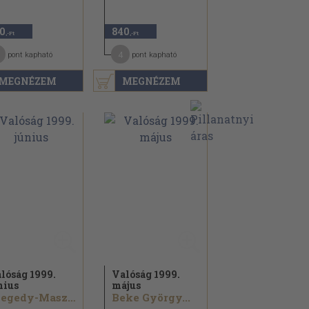
0
840
,-Ft
,-Ft
4
pont kapható
pont kapható
MEGNÉZEM
MEGNÉZEM
lóság 1999.
Valóság 1999.
nius
május
Szegedy-Maszák Mihály...
Beke György...