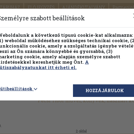
TÁRUHÁZ
ELŐJEGYZÉS
AJÁNDÉKUTALVÁNY
Partnerün
SZÁLLÍTÁS
SEGÍTSÉG
Személyre szabott beállítások
1.
Részletes kereső
Témaköri fa
eboldalunk a következő típusú cookie-kat alkalmazza:
1) weboldal működéséhez szükséges technikai cookie, (2
KIADV
unkcionális cookie, amely a szolgáltatás igénybe vételé
LEGNA
eszi az Ön számára könnyebbé és gyorsabbá, (3)
arketing cookie, amely alapján személyre szabott
PILLANATNYI ÁRAINK
FENNTARTHATÓ OLVASMÁN
irdetésekkel kereshetjük meg Önt.
A
ütiszabályzatunkat itt érheti el.
ütibeállítások
HOZZÁJÁRULOK
Pécsi Tibor művei, könyvek, használt 
0.
2 oldal