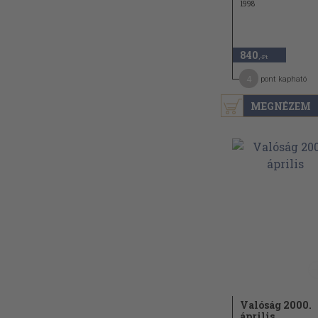
1998
840
,-Ft
4
pont kapható
MEGNÉZEM
Valóság 2000.
április