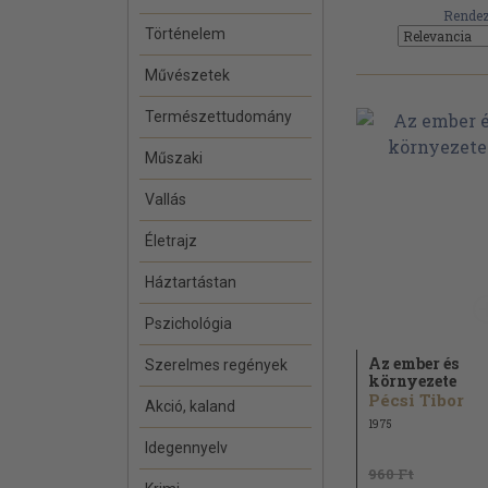
Rendez
Történelem
Művészetek
Természettudomány
Műszaki
Vallás
Életrajz
Háztartástan
Pszichológia
Az ember és
Szerelmes regények
környezete
Pécsi Tibor
Akció, kaland
1975
Idegennyelv
960 Ft