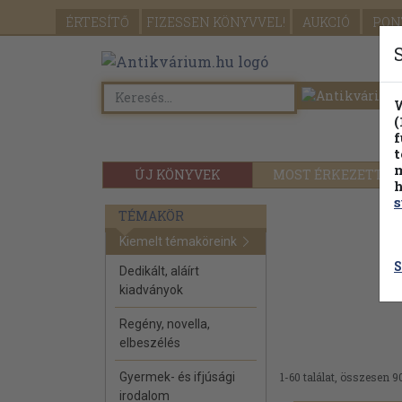
ÉRTESÍTŐ
FIZESSEN
KÖNYVVEL!
AUKCIÓ
PON
W
(
f
t
m
ÚJ KÖNYVEK
MOST ÉRKEZETT
h
s
TÉMAKÖR
Kiemelt témaköreink
S
Dedikált, aláírt
kiadványok
Regény, novella,
elbeszélés
Gyermek- és ifjúsági
1-60 találat, összesen 9
irodalom