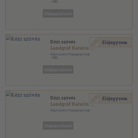
,
1982
Könyvkötői papírkötés
,
212
oldal
Mesterségek sorozat
Előjegyezhető
Kézi szövés
Előjegyzem
Landgráf Katalin
...
Népművelési Propaganda Iroda
,
1982
Ragasztott papírkötés
,
212
oldal
Mesterségek sorozat
Előjegyezhető
Kézi szövés
Előjegyzem
Landgráf Katalin
...
Népművelési Propaganda Iroda
Ragasztott papírkötés
,
188
oldal
Mesterségek sorozat
Előjegyezhető