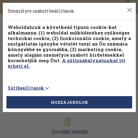
0
Toggle
Főmenü
Könyveink
navigation
Személyre szabott beállítások
Weboldalunk a következő típusú cookie-kat
alkalmazza: (1) weboldal működéséhez szükséges
technikai cookie, (2) funkcionális cookie, amely a
szolgáltatás igénybe vételét teszi az Ön számára
könnyebbé és gyorsabbá, (3) marketing cookie,
amely alapján személyre szabott hirdetésekkel
kereshetjük meg Önt.
A sütiszabályzatunkat itt
érheti el.
Sütibeállítások
HOZZÁJÁRULOK
További szűrők