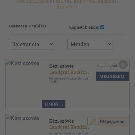
Peczel Erzsébet művei, könyvek, használt
könyvek
Összesen 4 találat
Kaphatók előre:
45
Kapható pont:
Kézi szövés
Landgráf Katalin
...
MEGNÉZEM
Népművelési Propaganda Iroda
,
1983
Ragasztott papírkötés
,
212
oldal
Mesterségek sorozat
8.900
,-Ft
Kézi szövés
Előjegyzem
Landgráf Katalin
...
Népművelési Propaganda Iroda