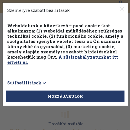
0
Toggle
Főmenü
Könyveink
navigation
Személyre szabott beállítások
Weboldalunk a következő típusú cookie-kat
alkalmazza: (1) weboldal működéséhez szükséges
technikai cookie, (2) funkcionális cookie, amely a
szolgáltatás igénybe vételét teszi az Ön számára
könnyebbé és gyorsabbá, (3) marketing cookie,
amely alapján személyre szabott hirdetésekkel
kereshetjük meg Önt.
A sütiszabályzatunkat itt
érheti el.
Sütibeállítások
HOZZÁJÁRULOK
További szűrők