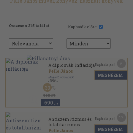
Pelle János művei, könyvek, használt könyvek
Összesen 315 találat
Kaphatók előre:
6
Kapható pont:
A diplomák inflációja
Pelle János
MEGNÉZEM
Magvető Könyvkiadó
,
1986
Ragasztott papírkötés
,
207
oldal
30
Gyorsuló idő sorozat
990 Ft
690
,-Ft
17
Kapható pont:
Antiszemitizmus és
totalitarizmus
MEGNÉZEM
Pelle János