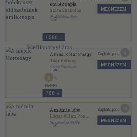
emléknapja
MEGNÉZEM
Szita Szabolcs
Oktatási Minisztérium
,
2001
Ragasztott papírkötés
,
109
oldal
Iskolai emléknapok sorozat
1.580
,-Ft
4
Kapható pont:
A másik Hortobágy
Taar Ferenc
MEGNÉZEM
Kossuth Könyvkiadó
,
1984
Fűzött kemény papírkötés
,
213
oldal
20
960 Ft
760
,-Ft
13
Kapható pont:
A múmia lába
Edgar Allan Poe
...
MEGNÉZEM
Népszava Kiadó Vállalat
,
1990
Ragasztott papírkötés
,
176
oldal