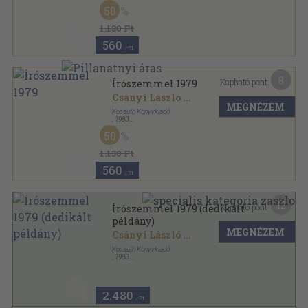
Vászon
,
340
oldal
50
Írószemmel sorozat
1.130 Ft
560
,-Ft
8
Kapható pont:
Írószemmel 1979
Csányi László
...
MEGNÉZEM
Kossuth Könyvkiadó
,
1980
Vászon
,
327
oldal
50
Írószemmel sorozat
1.130 Ft
560
,-Ft
12
Kapható pont:
Írószemmel 1979 (dedikált
példány)
MEGNÉZEM
Csányi László
...
Kossuth Könyvkiadó
,
1980
Vászon
,
327
oldal
Írószemmel sorozat
2.480
,-Ft