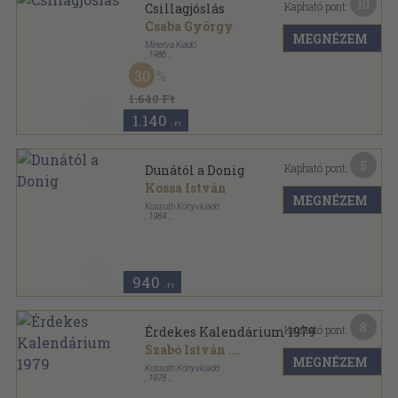
10
Kapható pont:
Csillagjóslás
Csaba György
MEGNÉZEM
Minerva Kiadó
,
1986
Ragasztott papírkötés
,
268
oldal
30
1.640 Ft
1.140
,-Ft
5
Kapható pont:
Dunától a Donig
Kossa István
MEGNÉZEM
Kossuth Könyvkiadó
,
1984
Vászon
,
516
oldal
940
,-Ft
8
Kapható pont:
Érdekes Kalendárium 1979
Szabó István
...
MEGNÉZEM
Kossuth Könyvkiadó
,
1978
Ragasztott papírkötés
,
192
oldal
Érdekes Kalendárium sorozat