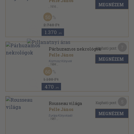
Pelle János
MEGNÉZEM
,
1916
Varrott papírkötés
,
96
oldal
50
2.740 Ft
1.370
,-Ft
7
Kapható pont:
Párhuzamos nekrológok
Pelle János
MEGNÉZEM
Kozmosz Könyvek
,
1984
Fűzött kemény papírkötés
,
263
oldal
60
Kozmosz Könyvek sorozat
1.180 Ft
470
,-Ft
5
Kapható pont:
Rousseau világa
Pelle János
MEGNÉZEM
Európa Könyvkiadó
,
1981
Ragasztott papírkötés
,
208
oldal
Írók világa sorozat