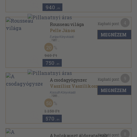
940
,-Ft
4
Kapható pont:
Rousseau világa
Pelle János
MEGNÉZEM
Európa Könyvkiadó
,
1981
Könyvkötői vászonkötés
,
208
oldal
20
940 Ft
750
,-Ft
9
Kapható pont:
A csodagyógyszer
Vaszilisz Vaszilikosz
MEGNÉZEM
Kossuth Könyvkiadó
,
1986
Ragasztott papírkötés
,
244
oldal
50
1.150 Ft
570
,-Ft
8
Kapható pont:
A holokauszt áldozatainak