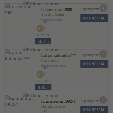
8
Kapható pont:
Írószemmel 1980
Bartha Gábor
...
MEGNÉZEM
Kossuth Könyvkiadó
,
1981
Vászon
,
361
oldal
50
Írószemmel sorozat
1.130 Ft
560
,-Ft
7
Kapható pont:
Itáliai kalandok***
Casanova
MEGNÉZEM
Népszava Kiadó Vállalat
,
1989
Ragasztott papírkötés
,
103
oldal
50
Pajzán történetek sorozat
960 Ft
480
,-Ft
3
Kapható pont:
Kommentár 1992/4.
Halák László
...
MEGNÉZEM
,
1992