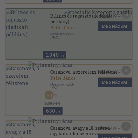
10
Kapható pont:
Bilincs és ragasztó (dedikált
példány)
MEGNÉZEM
Pelle János
Kozmosz Könyvek
,
1982
Ragasztott papírkötés
,
194
oldal
1.940
,-Ft
9
Kapható pont:
Casanova, a szerelem félistene
Pelle János
MEGNÉZEM
Magyar Könyvklub
,
1997
Fűzött kemény papírkötés
,
235
oldal
60
1.580 Ft
630
,-Ft
7
Kapható pont:
Casanova, avagy a 18. század
egy kalandor szemével