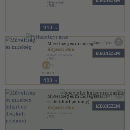
MEGNÉZEM
Minerva Kiadó
,
1988
Vászon
,
260
oldal
940
,-Ft
7
Kapható pont:
Műveltség és minőség
Köpeczi Béla
MEGNÉZEM
Kossuth Könyvkiadó
,
1983
Vászon
,
355
oldal
50
960 Ft
480
,-Ft
20
Kapható pont:
Műveltség és minőség (aláírt
és dedikált példány)
MEGNÉZEM
Köpeczi Béla
Kossuth Könyvkiadó
,
1983
Vászon
,
355
oldal