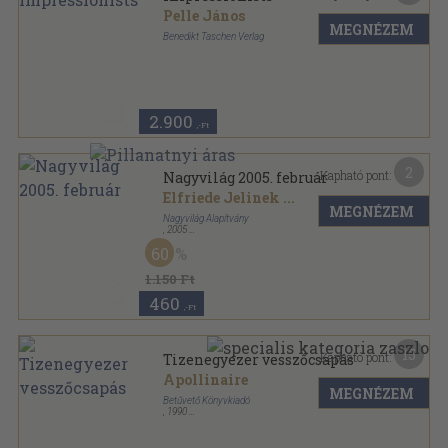
Pelle János
MEGNÉZEM
Benedikt Taschen Verlag
Papírmappa
,
6
oldal
Taschen poszterkönyv sorozat
2.900
,-Ft
2
Kapható pont:
Nagyvilág 2005. február
Elfriede Jelinek
...
MEGNÉZEM
Nagyvilág Alapítvány
,
2005
Ragasztott papírkötés
,
80
oldal
60
Nagyvilág sorozat
1.150 Ft
460
,-Ft
15
Kapható pont:
Tizenegyezer vesszőcsapás
Apollinaire
MEGNÉZEM
Betűvető Könyvkiadó
,
1990
Ragasztott papírkötés
,
130
oldal