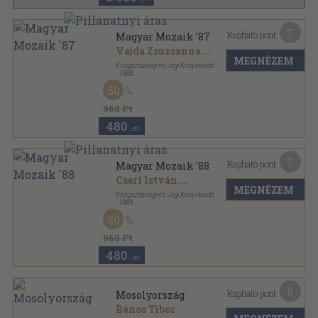
7
Kapható pont:
Magyar Mozaik '87
Vajda Zsuzsanna
...
MEGNÉZEM
Közgazdasági és Jogi Könyvkiadó
,
1988
Ragasztott papírkötés
,
370
oldal
50
Magyar Mozaik sorozat
960 Ft
480
,-Ft
7
Kapható pont:
Magyar Mozaik '88
Cseri István
...
MEGNÉZEM
Közgazdasági és Jogi Könyvkiadó
,
1989
Ragasztott papírkötés
,
341
oldal
50
Magyar Mozaik sorozat
960 Ft
480
,-Ft
8
Kapható pont:
Mosolyország
Bános Tibor