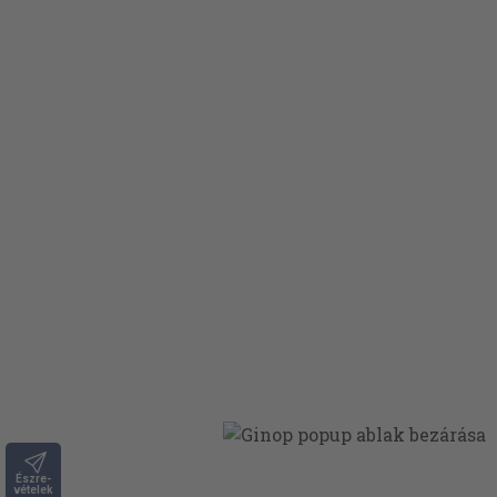
Észre-
vételek