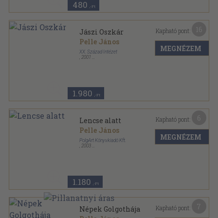
480
,-Ft
16
Kapható pont:
Jászi Oszkár
Pelle János
MEGNÉZEM
XX. Század Intézet
,
2001
Fűzött kemény papírkötés
,
301
oldal
1.980
,-Ft
6
Kapható pont:
Lencse alatt
Pelle János
MEGNÉZEM
PolgArt Könyvkiadó Kft.
,
2003
Ragasztott papírkötés
,
366
oldal
1.180
,-Ft
7
Kapható pont:
Népek Golgothája