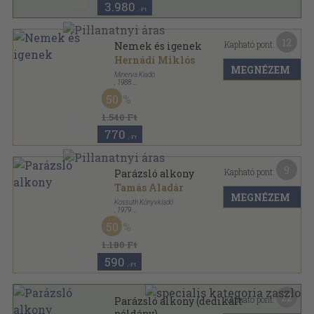
3.980
,-Ft
12
Kapható pont:
Nemek és igenek
Hernádi Miklós
MEGNÉZEM
Minerva Kiadó
,
1988
Ragasztott papírkötés
,
231
oldal
50
1.540 Ft
770
,-Ft
9
Kapható pont:
Parázsló alkony
Tamás Aladár
MEGNÉZEM
Kossuth Könyvkiadó
,
1979
Fűzött kemény papírkötés
,
258
oldal
50
1.180 Ft
590
,-Ft
22
Kapható pont:
Parázsló alkony (dedikált
példány)