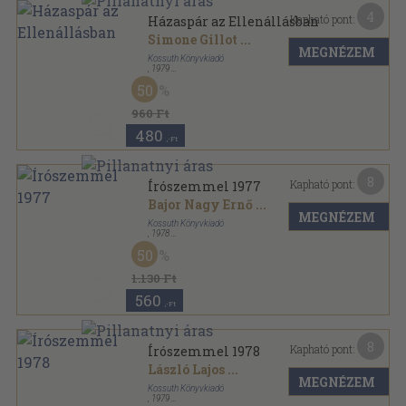
4
Kapható pont:
Házaspár az Ellenállásban
Simone Gillot
...
MEGNÉZEM
Kossuth Könyvkiadó
,
1979
Fűzött kemény papírkötés
,
309
oldal
50
960 Ft
480
,-Ft
8
Kapható pont:
Írószemmel 1977
Bajor Nagy Ernő
...
MEGNÉZEM
Kossuth Könyvkiadó
,
1978
Vászon
,
279
oldal
50
Írószemmel sorozat
1.130 Ft
560
,-Ft
8
Kapható pont:
Írószemmel 1978
László Lajos
...
MEGNÉZEM
Kossuth Könyvkiadó
,
1979