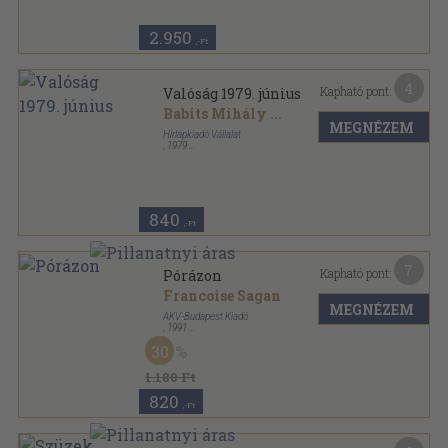
2.950
,-Ft
4
Kapható pont:
Valóság 1979. június
Babits Mihály
...
MEGNÉZEM
Hírlapkiadó Vállalat
,
1979
Ragasztott papírkötés
,
128
oldal
Valóság sorozat
840
,-Ft
7
Kapható pont:
Pórázon
Francoise Sagan
MEGNÉZEM
ÁKV-Budapest Kiadó
,
1991
Ragasztott papírkötés
,
157
oldal
30
1.180 Ft
820
,-Ft