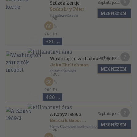
6
Kapható pont:
Szüzek kertje
Szekulity Péter
MEGNÉZEM
Tolna Megyei Könyvtár
,
1987
Fűzött papírkötés
,
204
oldal
60
960 Ft
380
,-Ft
7
Kapható pont:
Washington zárt ajtók mögött
John Ehrlichman
MEGNÉZEM
Kossuth Könyvkiadó
,
1980
Ragasztott papírkötés
,
265
oldal
50
960 Ft
480
,-Ft
2
Kapható pont:
A Könyv 1989/3.
Bencsik Gábor
...
MEGNÉZEM
Magyar Könyvkiadók és Könyvterjesztők Egyesülése
,
1989
Tűzött kötés
,
182
oldal
A Könyv sorozat