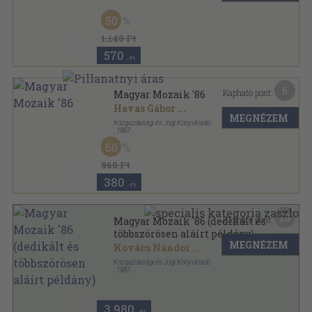
Ragasztott papírkötés
,
66
oldal
Kommentár sorozat
50
1.140 Ft
570
,-Ft
6
Kapható pont:
Magyar Mozaik '86
Havas Gábor
...
MEGNÉZEM
Közgazdasági és Jogi Könyvkiadó
,
1987
Ragasztott papírkötés
,
432
oldal
60
Magyar Mozaik sorozat
960 Ft
380
,-Ft
20
Kapható pont:
Magyar Mozaik '86 (dedikált és
többszörösen aláírt példány)
MEGNÉZEM
Kovács Nándor
...
Közgazdasági és Jogi Könyvkiadó
,
1987
Ragasztott papírkötés
,
432
oldal
Magyar Mozaik sorozat
3.980
,-Ft