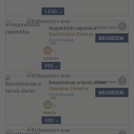
1.640
,-Ft
9
Kapható pont:
Angyalföldi rapszódia
Szentiványi Kálmán
MEGNÉZEM
Kossuth Könyvkiadó
,
1982
Fűzött kemény papírkötés
,
409
oldal
50
1.180 Ft
590
,-Ft
7
Kapható pont:
Búcsúztatom a távoli életet
Domokos Józsefné
MEGNÉZEM
Kossuth Könyvkiadó
,
1985
Fűzött kemény papírkötés
,
249
oldal
50
960 Ft
480
,-Ft