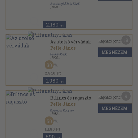
Jószöveg Műhely Kiadó
,
1999
Ragasztott papírkötés
,
142
oldal
Jószöveg hiánypótló sorozat
2.180
,-Ft
18
Kapható pont:
Az utolsó vérvádak
Pelle János
MEGNÉZEM
Pelikán Kiadó
,
1995
Ragasztott papírkötés
,
335
oldal
30
2.840 Ft
1.980
,-Ft
9
Kapható pont:
Bilincs és ragasztó
Pelle János
MEGNÉZEM
Kozmosz Könyvek
,
1982
Ragasztott papírkötés
,
194
oldal
50
1.180 Ft
590
,-Ft