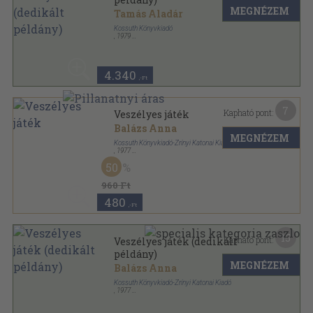
MEGNÉZEM
Tamás Aladár
Kossuth Könyvkiadó
,
1979
Fűzött kemény papírkötés
,
255
oldal
4.340
,-Ft
7
Kapható pont:
Veszélyes játék
Balázs Anna
MEGNÉZEM
Kossuth Könyvkiadó-Zrínyi Katonai Kiadó
,
1977
Ragasztott papírkötés
,
177
oldal
50
960 Ft
480
,-Ft
15
Kapható pont:
Veszélyes játék (dedikált
példány)
MEGNÉZEM
Balázs Anna
Kossuth Könyvkiadó-Zrínyi Katonai Kiadó
,
1977
Ragasztott papírkötés
,
177
oldal