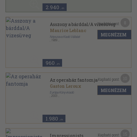
2.940
,-Ft
8
Kapható pont:
Asszony a bárddal/A vizesüveg
Maurice Leblanc
MEGNÉZEM
Népszava Kiadó Vállalat
,
1989
Tűzött kötés
,
59
oldal
Arséne Lupin sorozat
960
,-Ft
10
Kapható pont:
Az operaház fantomja
Gaston Leroux
MEGNÉZEM
Európa Könyvkiadó
,
2003
Fűzött kemény papírkötés
,
350
oldal
1.980
,-Ft
15
Kapható pont:
Impressionists