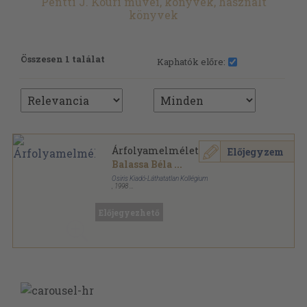
Pentti J. Kouri művei, könyvek, használt
könyvek
Összesen 1 találat
Kaphatók előre:
Árfolyamelmélet
Előjegyzem
Balassa Béla
...
Osiris Kiadó-Láthatatlan Kollégium
,
1998
Fűzött kemény papírkötés
,
206
oldal
Szemeszter sorozat
Előjegyezhető