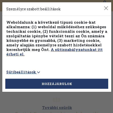
0
Toggle
Főmenü
Könyveink
navigation
Személyre szabott beállítások
Weboldalunk a következő típusú cookie-kat
alkalmazza: (1) weboldal működéséhez szükséges
technikai cookie, (2) funkcionális cookie, amely a
szolgáltatás igénybe vételét teszi az Ön számára
könnyebbé és gyorsabbá, (3) marketing cookie,
amely alapján személyre szabott hirdetésekkel
kereshetjük meg Önt.
A sütiszabályzatunkat itt
érheti el.
Sütibeállítások
HOZZÁJÁRULOK
További szűrők