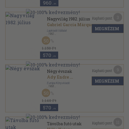
960
,-Ft
3
Kapható pont:
Nagyvilág 1982. július
Gabriel García Márquez
...
MEGNÉZEM
Lapkiadó Vállalat
,
1982
Ragasztott papírkötés
,
156
oldal
50
Nagyvilág sorozat
1.150 Ft
570
,-Ft
9
Kapható pont:
Négy évszak
Ady Endre
...
MEGNÉZEM
Európa Könyvkiadó
,
1968
Nyl kötés
,
607
oldal
50
1.140 Ft
570
,-Ft
11
Kapható pont:
Távolba futó utak