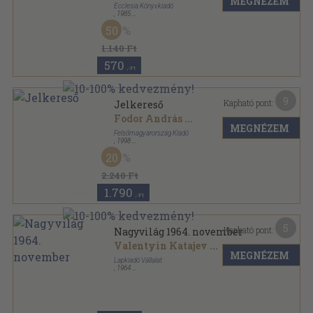
MEGNÉZEM
Ecclesia Könyvkiadó
,
1985
Ragasztott papírkötés
,
233
oldal
50
1.140 Ft
570
,-Ft
9
Kapható pont:
Jelkereső
Fodor András
...
MEGNÉZEM
Felsőmagyarország Kiadó
,
1998
Ragasztott papírkötés
,
216
oldal
20
2.240 Ft
1.790
,-Ft
5
Kapható pont:
Nagyvilág 1964. november
Valentyin Katajev
...
MEGNÉZEM
Lapkiadó Vállalat
,
1964
Fűzött papírkötés
,
155
oldal
Nagyvilág sorozat