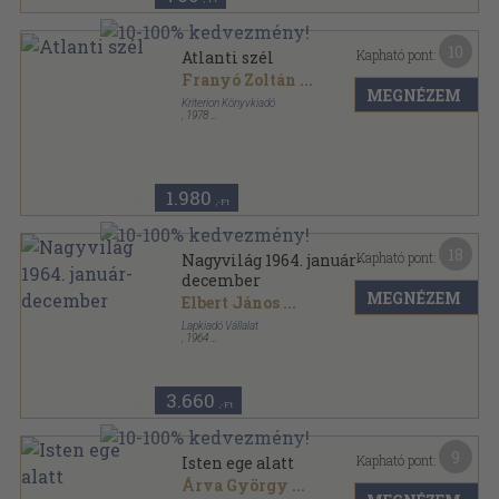
10
Kapható pont:
Atlanti szél
Franyó Zoltán
...
MEGNÉZEM
Kriterion Könyvkiadó
,
1978
Vászon
,
572
oldal
1.980
,-Ft
18
Kapható pont:
Nagyvilág 1964. január-
december
MEGNÉZEM
Elbert János
...
Lapkiadó Vállalat
,
1964
Varrott papírkötés
,
1916
oldal
Nagyvilág sorozat
3.660
,-Ft
9
Kapható pont:
Isten ege alatt
Árva György
...