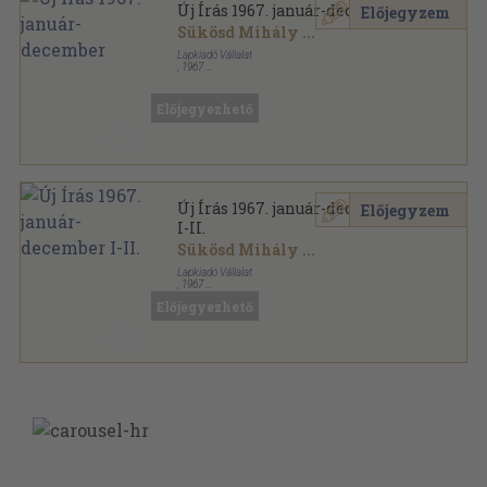
Új Írás 1967. január-december
Előjegyzem
Sükösd Mihály
...
Lapkiadó Vállalat
,
1967
Varrott papírkötés
,
1536
oldal
Új Írás sorozat
Előjegyezhető
Új Írás 1967. január-december
Előjegyzem
I-II.
Sükösd Mihály
...
Lapkiadó Vállalat
,
1967
Könyvkötői kötés
,
1536
oldal
Előjegyezhető
Új Írás sorozat