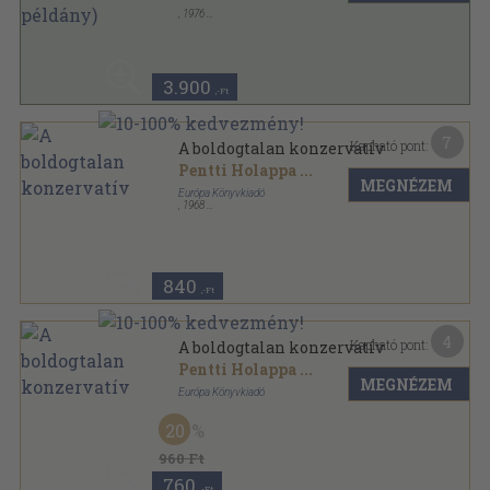
,
1976
Ragasztott papírkötés
,
119
oldal
3.900
,-Ft
7
Kapható pont:
A boldogtalan konzervatív
Pentti Holappa
...
MEGNÉZEM
Európa Könyvkiadó
,
1968
Ragasztott papírkötés
,
325
oldal
Modern könyvtár sorozat
840
,-Ft
4
Kapható pont:
A boldogtalan konzervatív
Pentti Holappa
...
MEGNÉZEM
Európa Könyvkiadó
Könyvkötői kötés
,
325
oldal
20
Modern könyvtár sorozat
960 Ft
760
,-Ft