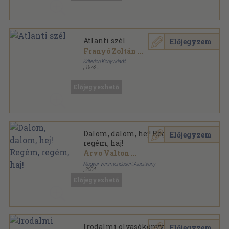
Atlanti szél
Előjegyzem
Franyó Zoltán
...
Kriterion Könyvkiadó
,
1978
Vászon
,
573
oldal
Előjegyezhető
Dalom, dalom, hej! Regém,
Előjegyzem
regém, haj!
Arvo Valton
...
Magyar Versmondásért Alapítvány
,
2004
Ragasztott papírkötés
,
490
oldal
Előjegyezhető
Irodalmi olvasókönyv III.
Előjegyzem