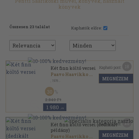
Pentti Saarikoski művei, könyvek, használt
könyvek
Összesen 23 találat
Kaphatók előre:
18
Kapható pont:
Két finn költő versei
Paavo Haavikko
...
MEGNÉZEM
,
1976
Ragasztott papírkötés
,
119
oldal
30
2.840 Ft
1.980
,-Ft
20
Kapható pont:
Két finn költő versei (dedikált
példány)
MEGNÉZEM
Paavo Haavikko
...