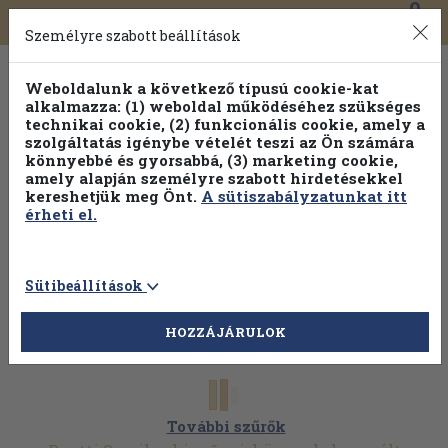
0
Toggle
Főmenü
Könyveink
navigation
Személyre szabott beállítások
Weboldalunk a következő típusú cookie-kat
alkalmazza: (1) weboldal működéséhez szükséges
technikai cookie, (2) funkcionális cookie, amely a
szolgáltatás igénybe vételét teszi az Ön számára
könnyebbé és gyorsabbá, (3) marketing cookie,
Válogasson több mint 1.000.000 kiadványunk közül
10-
amely alapján személyre szabott hirdetésekkel
100% kedvezménnyel!
kereshetjük meg Önt.
A sütiszabályzatunkat itt
érheti el.
Sütibeállítások
HOZZÁJÁRULOK
További szűrők