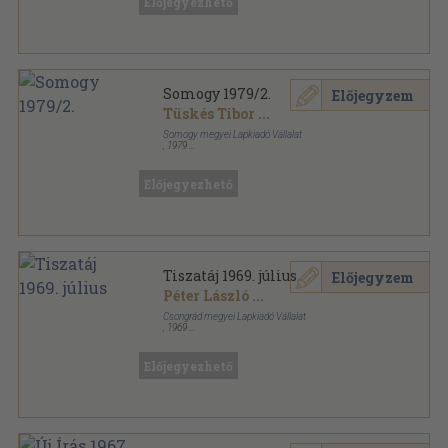
Előjegyezhető
Korunk sorozat
Somogy 1979/2.
Előjegyzem
Tüskés Tibor
...
Somogy megyei Lapkiadó Vállalat
,
1979
Fűzött papírkötés
,
112
oldal
Somogy sorozat
Előjegyezhető
Tiszatáj 1969. július
Előjegyzem
Péter László
...
Csongrád megyei Lapkiadó Vállalat
,
1969
Fűzött papírkötés
,
111
oldal
Tiszatáj sorozat
Előjegyezhető