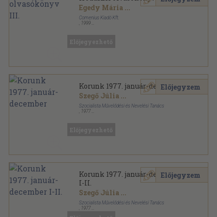
Egedy Mária
...
Comenius Kiadó Kft.
,
1999
Fűzött keménykötés
,
312
oldal
Tartós Tankönyv sorozat
Előjegyezhető
Korunk 1977. január-december
Előjegyzem
Szegő Júlia
...
Szocialista Művelődési és Nevelési Tanács
,
1977
Fűzött papírkötés
,
1072
oldal
Korunk sorozat
Előjegyezhető
Korunk 1977. január-december
Előjegyzem
I-II.
Szegő Júlia
...
Szocialista Művelődési és Nevelési Tanács
,
1977
Könyvkötői kötés
,
1072
oldal