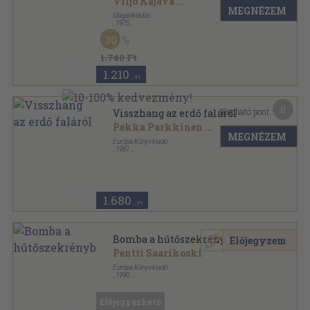
Viljo Kajava
...
MEGNÉZEM
Magánkiadás
,
1975
Ragasztott papírkötés
,
149
oldal
30
Mai finn líra sorozat
1.740 Ft
1.210
,-Ft
8
Kapható pont:
Visszhang az erdő faláról
Pekka Parkkinen
...
MEGNÉZEM
Európa Könyvkiadó
,
1981
Ragasztott papírkötés
,
256
oldal
Modern könyvtár sorozat
1.680
,-Ft
Bomba a hűtőszekrényben
Előjegyzem
Pentti Saarikoski
Európa Könyvkiadó
,
1990
Ragasztott papírkötés
,
146
oldal
Napjaink költészete sorozat
Előjegyezhető