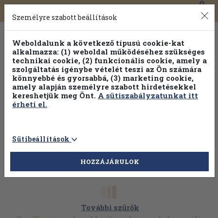
0
Toggle
Főmenü
Könyveink
navigation
Személyre szabott beállítások
Weboldalunk a következő típusú cookie-kat
alkalmazza: (1) weboldal működéséhez szükséges
technikai cookie, (2) funkcionális cookie, amely a
szolgáltatás igénybe vételét teszi az Ön számára
könnyebbé és gyorsabbá, (3) marketing cookie,
Válogasson több mint 1.000.000 kiadványunk közül
10-
amely alapján személyre szabott hirdetésekkel
100% kedvezménnyel!
kereshetjük meg Önt.
A sütiszabályzatunkat itt
érheti el.
Sütibeállítások
HOZZÁJÁRULOK
További szűrők