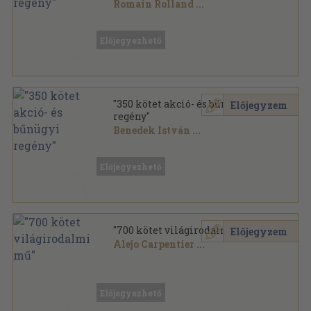
Romain Rolland
...
Vegyes
,
34280
oldal
Előjegyezhető
"350 kötet akció- és bűnügyi
Előjegyzem
regény"
Benedek István
...
Vegyes
,
104577
oldal
Előjegyezhető
"700 kötet világirodalmi mű"
Előjegyzem
Alejo Carpentier
...
Vegyes
,
262365
oldal
Előjegyezhető