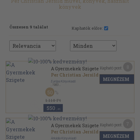
Per Christian Jersild művei, könyvek, használt
könyvek
Összesen 9 találat
Kaphatók előre:
8
Kapható pont:
A Gyermekek Szigete
Per Christian Jersild
MEGNÉZEM
Európa Könyvkiadó
,
1983
Vászon
,
331
oldal
50
1.110 Ft
550
,-Ft
7
Kapható pont:
A Gyermekek Szigete
Per Christian Jersild
MEGNÉZEM
Árkádia Könyvkiadó