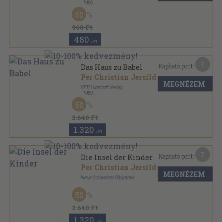
,
1986
Ragasztott papírkötés
,
331
oldal
50
960 Ft
480
,-Ft
7
Kapható pont:
Das Haus zu Babel
Per Christian Jersild
MEGNÉZEM
VEB Hinstorff Verlag
,
1980
Vászon
,
374
oldal
50
2.640 Ft
1.320
,-Ft
7
Kapható pont:
Die Insel der Kinder
Per Christian Jersild
MEGNÉZEM
Neue Schweizer Bibliothek
Ragasztott kemény kötés
,
379
oldal
50
2.640 Ft
1.320
,-Ft