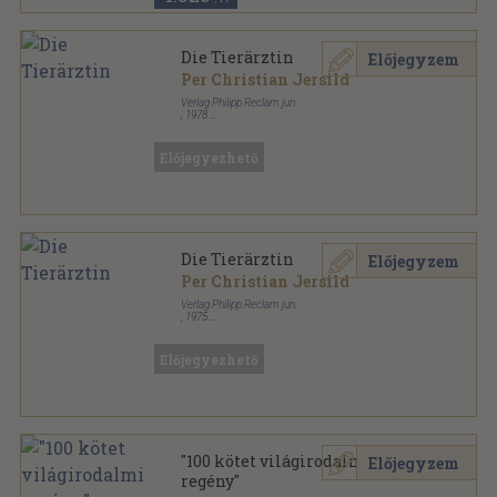
Die Tierärztin
Előjegyzem
Per Christian Jersild
Verlag Philipp Reclam jun.
,
1978
Ragasztott papírkötés
,
295
oldal
Reclams Universal-Bibliothek sorozat
Előjegyezhető
Die Tierärztin
Előjegyzem
Per Christian Jersild
Verlag Philipp Reclam jun.
,
1975
Ragasztott papírkötés
,
295
oldal
Reclams Universal-Bibliothek sorozat
Előjegyezhető
"100 kötet világirodalmi
Előjegyzem
regény"