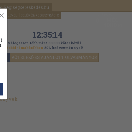
k: Régiségkereskedés.hu
A kosaram
HÍRLEVÉL
BELÉPÉS/REGISZTRÁCIÓ
MÉG
0
5000
Ft
12:35:13
)
Válogasson több mint 30 000 kötet közül
t
Hobbi témakörökben
20% kedvezménnyel!
YOK
KÖTELEZŐ ÉS AJÁNLOTT OLVASMÁNYOK
könyvek