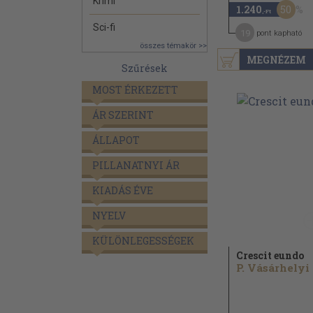
Krimi
50
1.240
,-Ft
Sci-fi
19
pont kapható
összes témakör >>
MEGNÉZEM
Szűrések
MOST ÉRKEZETT
ÁR SZERINT
ÁLLAPOT
PILLANATNYI ÁR
KIADÁS ÉVE
NYELV
KÜLÖNLEGESSÉGEK
Crescit eundo
P