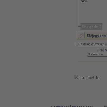
2008
Előjegyezhető
Előjegyzem
1 - 11 találat, összesen 11
Rendez