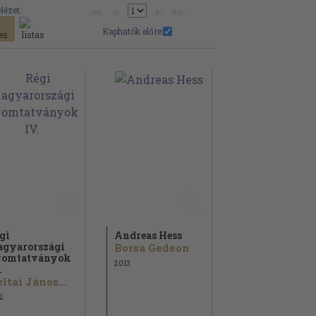
Nézet:
Kaphatók előre:
gi
Andreas Hess
gyarországi
Borsa Gedeon
yomtatványok
2013
.
ltai János...
2