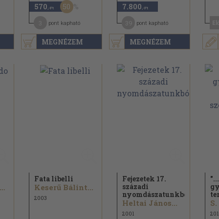
50
570
7.800
,-Ft
,-Ft
3
39
El
pont kapható
pont kapható
MEGNÉZEM
MEGNÉZEM
Fata libelli
Fejezetek 17.
".
századi
gy
. Vásárhelyi Judit...
Keserű Bálint...
nyomdászatunkból
te
2003
Heltai János...
2001
201