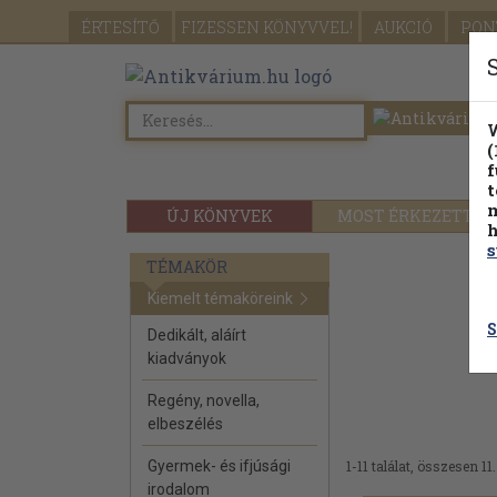
ÉRTESÍTŐ
FIZESSEN
KÖNYVVEL!
AUKCIÓ
PON
W
(
f
t
m
ÚJ KÖNYVEK
MOST ÉRKEZETT
h
s
TÉMAKÖR
Kiemelt témaköreink
S
Dedikált, aláírt
kiadványok
Regény, novella,
elbeszélés
Gyermek- és ifjúsági
1-11 találat, összesen 11.
irodalom