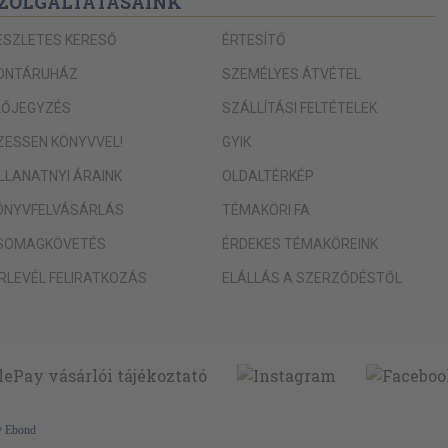
ZOLGÁLTATÁSAINK
ÉSZLETES KERESŐ
ÉRTESÍTŐ
ONTÁRUHÁZ
SZEMÉLYES ÁTVÉTEL
LŐJEGYZÉS
SZÁLLÍTÁSI FELTÉTELEK
IZESSEN KÖNYVVEL!
GYIK
ILLANATNYI ÁRAINK
OLDALTÉRKÉP
ÖNYVFELVÁSÁRLÁS
TÉMAKÖRI FA
SOMAGKÖVETÉS
ÉRDEKES TÉMAKÖREINK
ÍRLEVÉL FELIRATKOZÁS
ELÁLLÁS A SZERZŐDÉSTŐL
y
Ebond