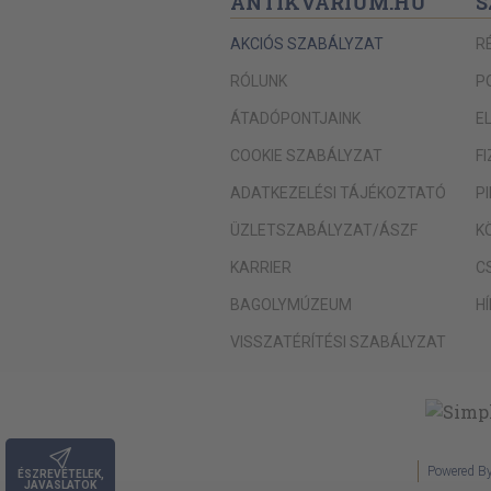
ANTIKVÁRIUM.HU
S
AKCIÓS SZABÁLYZAT
R
RÓLUNK
P
ÁTADÓPONTJAINK
E
COOKIE SZABÁLYZAT
F
ADATKEZELÉSI TÁJÉKOZTATÓ
P
ÜZLETSZABÁLYZAT/ÁSZF
K
KARRIER
C
BAGOLYMÚZEUM
H
VISSZATÉRÍTÉSI SZABÁLYZAT
Powered B
ÉSZREVÉTELEK,
JAVASLATOK