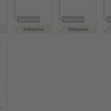
Előjegyezhető
Előjegyezhető
El
Előjegyzem
Előjegyzem
Kelecsényi László...