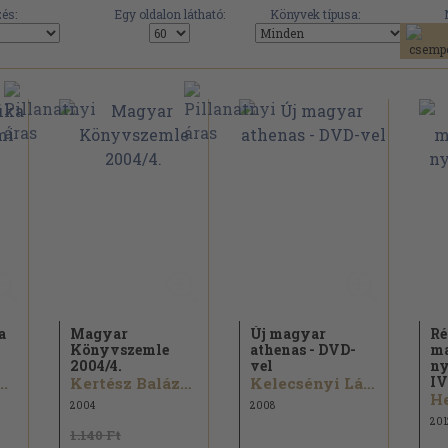
és:
Egy oldalon látható:
Könyvek típusa:
a
Magyar
Új magyar
Ré
i
Könyvszemle
athenas - DVD-
ma
2004/
4.
vel
n
IV
..
Kertész Balázs...
Kelecsényi László...
He
2004
2008
201
1.140 Ft