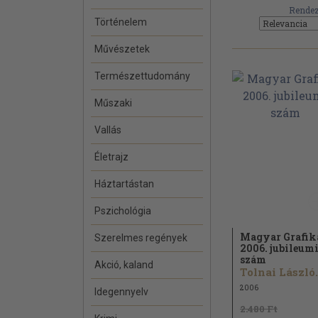
Rendez
Történelem
Művészetek
Természettudomány
Műszaki
Vallás
Életrajz
Háztartástan
Pszichológia
Magyar Grafik
Szerelmes regények
2006. jubileum
szám
Akció, kaland
Tolnai László.
2006
Idegennyelv
2.480 Ft