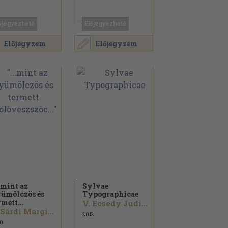
őjegyezhető
Előjegyezhető
Előjegyzem
Előjegyzem
..mint az
Sylvae
ümölczös és
Typographicae
rmett...
V. Ecsedy Judit...
S. Sárdi Margit...
2012
0