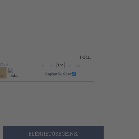
1 oldal
Nézet:
Kaphatók előre:
ELÉRHETŐSÉGEINK