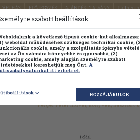
TÁRUHÁZ
ELŐJEGYZÉS
AJÁNDÉKUTALVÁNY
Partnerün
SZÁLLÍTÁS
SEGÍTSÉG
Személyre szabott beállítások
Részletes kereső
Témaköri fa
eboldalunk a következő típusú cookie-kat alkalmazza:
1) weboldal működéséhez szükséges technikai cookie, (2
unkcionális cookie, amely a szolgáltatás igénybe vételé
eszi az Ön számára könnyebbé és gyorsabbá, (3)
arketing cookie, amely alapján személyre szabott
PILLANATNYI ÁRAINK
FENNTARTHATÓ OLVASMÁN
irdetésekkel kereshetjük meg Önt.
A
ütiszabályzatunkat itt érheti el.
ütibeállítások
HOZZÁJÁRULOK
Perger Péter művei, könyvek, használt 
1 oldal