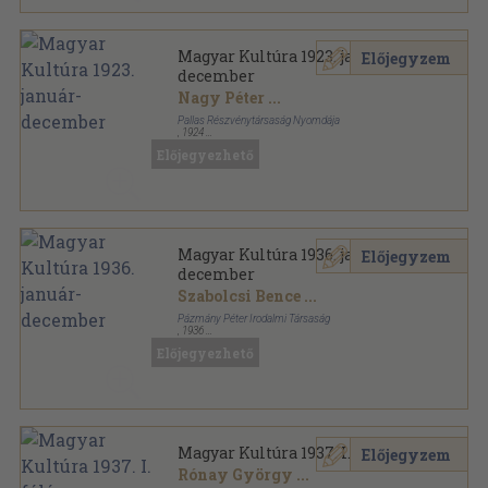
Magyar Kultúra 1923. január-
Előjegyzem
december
Nagy Péter
...
Pallas Részvénytársaság Nyomdája
,
1924
Könyvkötői kötés
,
696
oldal
Előjegyezhető
Magyar Kultúra sorozat
Magyar Kultúra 1936. január-
Előjegyzem
december
Szabolcsi Bence
...
Pázmány Péter Irodalmi Társaság
,
1936
Könyvkötői vászonkötés
,
734
oldal
Előjegyezhető
Magyar Kultúra sorozat
Magyar Kultúra 1937. I. félév
Előjegyzem
Rónay György
...