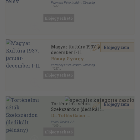
Pázmány Péter Irodalmi Társaság
,
1937
Könyvkötői kötés
,
383
oldal
Magyar Kultúra sorozat
Előjegyezhető
Magyar Kultúra 1937. január-
Előjegyzem
december I-II.
Rónay György
...
Pázmány Péter Irodalmi Társaság
,
1937
Könyvkötői kötés
,
734
oldal
Előjegyezhető
Magyar Kultúra sorozat
Történelmi séták
Előjegyzem
Szekszárdon (dedikált
példány)
Dr. Töttős Gábor
...
Városi Tanács V. B.
,
1986
Vászon
,
244
oldal
Előjegyezhető