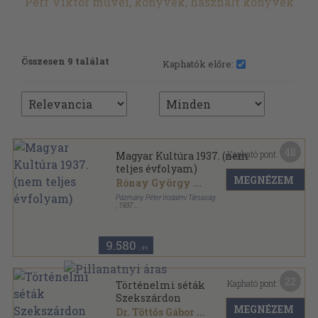
Perr Viktor művei, könyvek, használt könyvek
Összesen 9 találat
Kaphatók előre:
48
Kapható pont:
Magyar Kultúra 1937. (nem
teljes évfolyam)
MEGNÉZEM
Rónay György
...
Pázmány Péter Irodalmi Társaság
,
1937
Tűzött kötés
,
622
oldal
Magyar Kultúra sorozat
9.580
,-Ft
22
Kapható pont:
Történelmi séták
Szekszárdon
MEGNÉZEM
Dr. Töttős Gábor
...