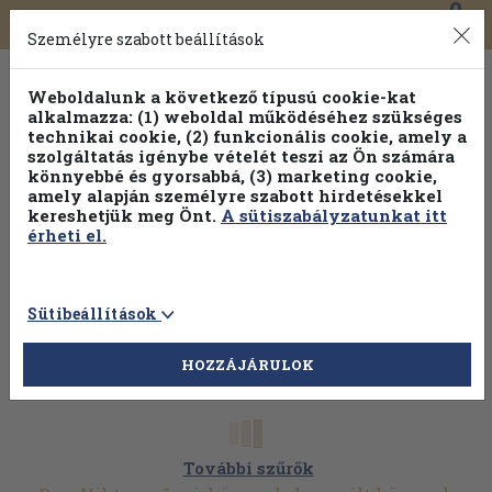
0
Toggle
Főmenü
Könyveink
navigation
Személyre szabott beállítások
Weboldalunk a következő típusú cookie-kat
alkalmazza: (1) weboldal működéséhez szükséges
technikai cookie, (2) funkcionális cookie, amely a
szolgáltatás igénybe vételét teszi az Ön számára
könnyebbé és gyorsabbá, (3) marketing cookie,
amely alapján személyre szabott hirdetésekkel
kereshetjük meg Önt.
A sütiszabályzatunkat itt
érheti el.
Sütibeállítások
HOZZÁJÁRULOK
További szűrők