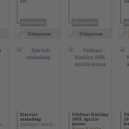
1959
196
Előjegyezhető
Előjegyezhető
El
Előjegyzem
Előjegyzem
Elárvult
Földtani Közlöny
Fö
szabadság
1955. április-
19
június
jú
...
Szilágyi Sándor...
Nagy Károly...