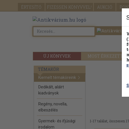
ÉRTESÍTŐ
FIZESSEN
KÖNYVVEL!
AUKCIÓ
PON
W
(
f
t
m
ÚJ KÖNYVEK
MOST ÉRKEZETT
h
s
TÉMAKÖR
Kiemelt témaköreink
S
Dedikált, aláírt
kiadványok
Regény, novella,
elbeszélés
Gyermek- és ifjúsági
1-17 találat, összesen 17
irodalom