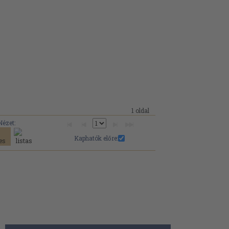
1 oldal
Nézet:
Kaphatók előre: