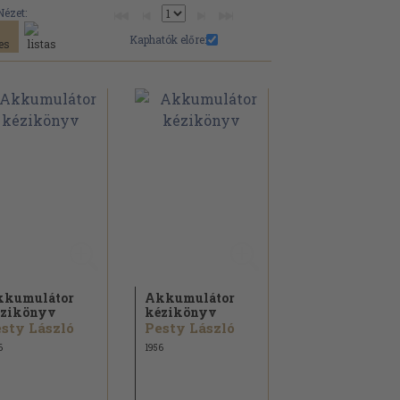
Nézet:
Kaphatók előre:
kkumulátor
Akkumulátor
zikönyv
kézikönyv
sty László
Pesty László
6
1956