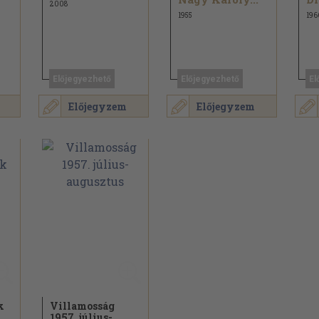
2008
1955
196
Előjegyezhető
Előjegyezhető
El
Előjegyzem
Előjegyzem
k
Villamosság
1957. július-
.