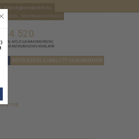
k: Régiségkereskedés.hu
A kosaram
HÍRLEVÉL
BELÉPÉS/REGISZTRÁCIÓ
MÉG
0
5000
Ft
144.520
)
ÁNNYAL NYÚJTJUK MAGYARORSZÁG
t
GYOBB ANTIKVÁR KÖNYV-KÍNÁLATÁT
YOK
KÖTELEZŐ ÉS AJÁNLOTT OLVASMÁNYOK
könyvek