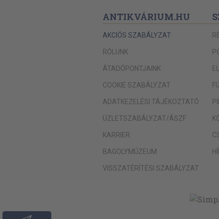
ANTIKVÁRIUM.HU
S
AKCIÓS SZABÁLYZAT
R
RÓLUNK
P
ÁTADÓPONTJAINK
E
COOKIE SZABÁLYZAT
F
ADATKEZELÉSI TÁJÉKOZTATÓ
P
ÜZLETSZABÁLYZAT/ÁSZF
K
KARRIER
C
BAGOLYMÚZEUM
H
VISSZATÉRÍTÉSI SZABÁLYZAT