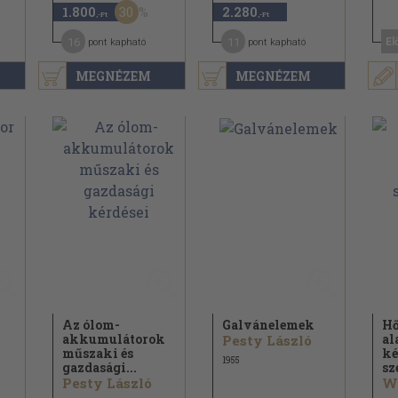
30
1.800
2.280
,-Ft
,-Ft
16
11
El
pont kapható
pont kapható
MEGNÉZEM
MEGNÉZEM
Az ólom-
Galvánelemek
Hő
akkumulátorok
al
Pesty László
műszaki és
ké
1955
gazdasági...
sz
Pesty László
Wa