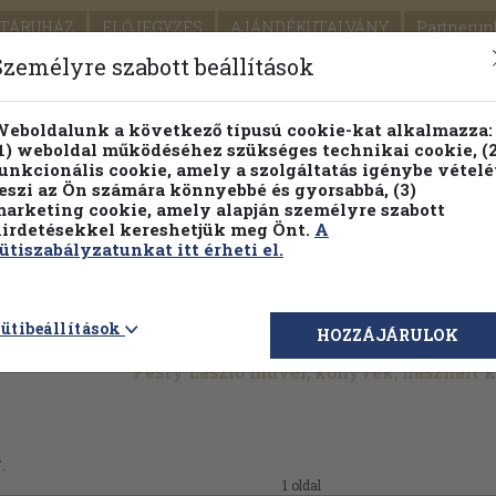
TÁRUHÁZ
ELŐJEGYZÉS
AJÁNDÉKUTALVÁNY
Partnerün
SZÁLLÍTÁS
SEGÍTSÉG
Személyre szabott beállítások
1.
Részletes kereső
Témaköri fa
eboldalunk a következő típusú cookie-kat alkalmazza:
1) weboldal működéséhez szükséges technikai cookie, (2
KIADV
unkcionális cookie, amely a szolgáltatás igénybe vételé
LEGNA
eszi az Ön számára könnyebbé és gyorsabbá, (3)
arketing cookie, amely alapján személyre szabott
PILLANATNYI ÁRAINK
FENNTARTHATÓ OLVASMÁN
irdetésekkel kereshetjük meg Önt.
A
ütiszabályzatunkat itt érheti el.
ütibeállítások
HOZZÁJÁRULOK
Pesty László művei, könyvek, használt 
.
1 oldal