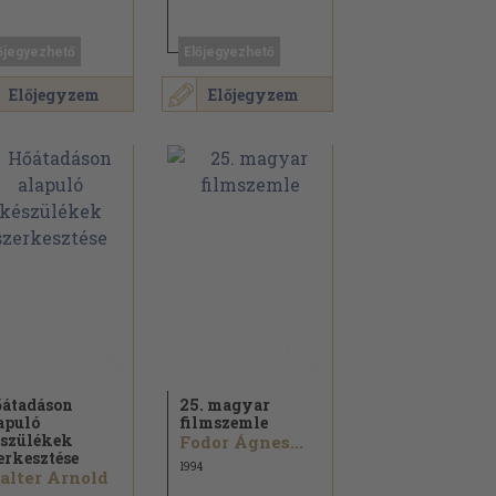
őjegyezhető
Előjegyezhető
Előjegyzem
Előjegyzem
átadáson
25. magyar
apuló
filmszemle
szülékek
Fodor Ágnes...
erkesztése
1994
lter Arnold