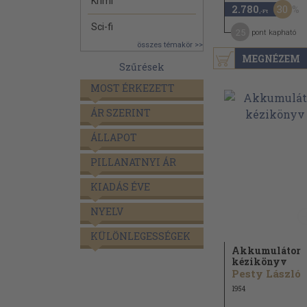
Krimi
30
2.780
,-Ft
Sci-fi
25
pont kapható
összes témakör >>
MEGNÉZEM
Szűrések
MOST ÉRKEZETT
ÁR SZERINT
ÁLLAPOT
PILLANATNYI ÁR
KIADÁS ÉVE
NYELV
KÜLÖNLEGESSÉGEK
Akkumulátor
kézikönyv
Pesty László
1954