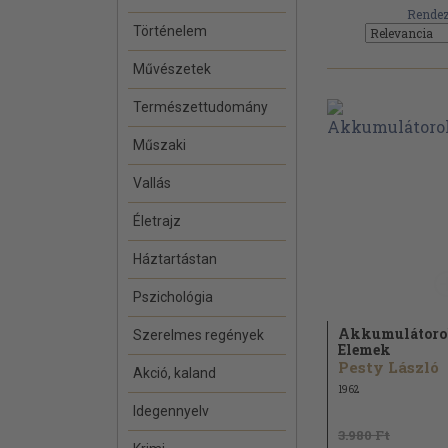
Rendez
Történelem
Művészetek
Természettudomány
Műszaki
Vallás
Életrajz
Háztartástan
Pszichológia
Akkumulátoro
Szerelmes regények
Elemek
Pesty László
Akció, kaland
1962
Idegennyelv
3.980 Ft