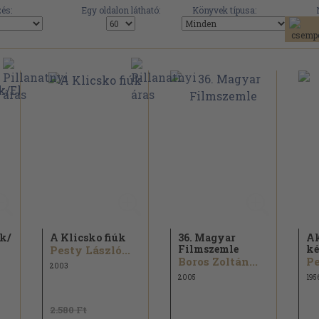
és:
Egy oldalon látható:
Könyvek típusa:
k/
A Klicsko fiúk
36. Magyar
A
Filmszemle
ké
Pesty László...
Boros Zoltán...
Pe
2003
2005
195
2.580 Ft