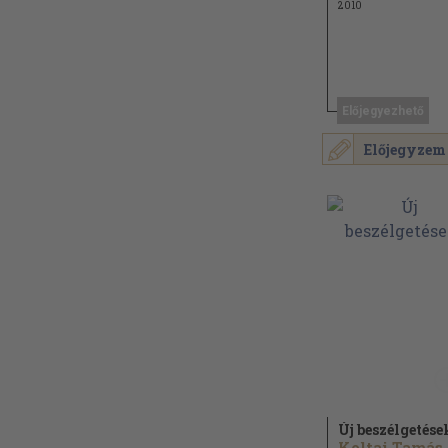
2010
Előjegyezhető
Előjegyzem
Új beszélgetése
Koltai Tamás..