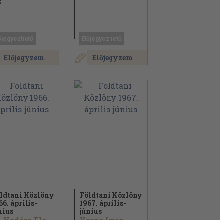
5
őjegyezhető
Előjegyezhető
Előjegyzem
Előjegyzem
ldtani Közlöny
Földtani Közlöny
66. április-
1967. április-
nius
június
Dr. Vadász Elemér...
Varga Imre...