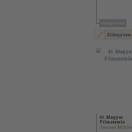
Előjegyezhető
Előjegyzem
41. Magyar
Filmszemle
Jancsó Miklós