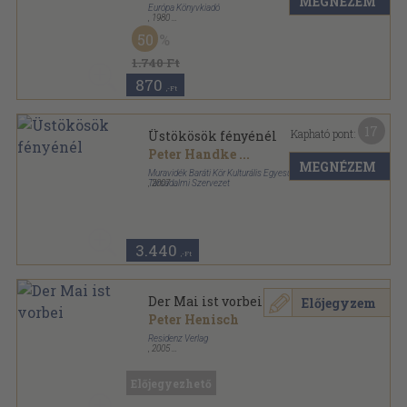
MEGNÉZEM
Európa Könyvkiadó
,
1980
Vászon
,
467
oldal
50
1.740 Ft
870
,-Ft
17
Kapható pont:
Üstökösök fényénél
Peter Handke
...
MEGNÉZEM
Muravidék Baráti Kör Kulturális Egyesület-Aracs
Társadalmi Szervezet
,
2007
Ragasztott papírkötés
,
269
oldal
3.440
,-Ft
Der Mai ist vorbei
Előjegyzem
Peter Henisch
Residenz Verlag
,
2005
Ragasztott papírkötés
,
262
oldal
Landvermessung sorozat
Előjegyezhető