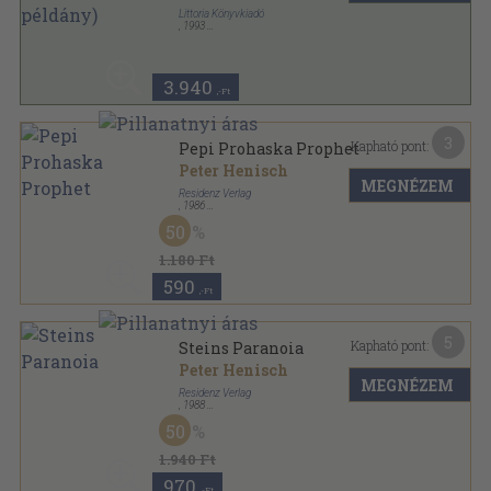
Littoria Könyvkiadó
,
1993
Ragasztott papírkötés
,
269
oldal
3.940
,-Ft
3
Kapható pont:
Pepi Prohaska Prophet
Peter Henisch
MEGNÉZEM
Residenz Verlag
,
1986
Vászon
,
351
oldal
50
1.180 Ft
590
,-Ft
5
Kapható pont:
Steins Paranoia
Peter Henisch
MEGNÉZEM
Residenz Verlag
,
1988
Vászon
,
109
oldal
50
1.940 Ft
970
,-Ft