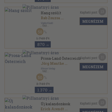
13
Kapható pont:
Hang szólít
Rab Zsuzsa
...
MEGNÉZEM
Vigilia Kiadó
,
1993
Ragasztott papírkötés
,
431
oldal
50
Vigilia Könyvek sorozat
1.740 Ft
870
,-Ft
11
Kapható pont:
Prosa-Land Österreich
Jörg Mauthe
...
MEGNÉZEM
Wieser Verlag
,
1992
Fűzött kemény papírkötés
,
360
oldal
50
2.740 Ft
1.370
,-Ft
13
Kapható pont:
Új kalandozások
Erich Arendt
...