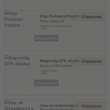
Pepi Prohaska Prophet
Előjegyzem
Peter Henisch
Deutscher Taschenbuch Verlag
,
1992
Ragasztott papírkötés
,
351
oldal
Előjegyezhető
Nagyvilág 1975. október
Előjegyzem
Bernard Malamud
...
Lapkiadó Vállalat
,
1975
Fűzött papírkötés
,
153
oldal
Nagyvilág sorozat
Előjegyezhető
Ima- és olvasókönyv a Magyar
Előjegyzem
Honvédség számára