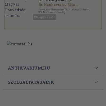
Dr. Hankovszky Béla
...
Honvédelmi Minisztérium-Tábori Lelkészi Szolgálat-
Katolikus Tábori Püspökség
,
2009
Vászon
,
1146
oldal
Előjegyezhető
ANTIKVÁRIUM.HU
SZOLGÁLTATÁSAINK