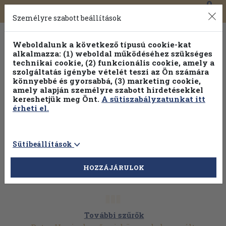
0
Toggle
Főmenü
Könyveink
navigation
Személyre szabott beállítások
Weboldalunk a következő típusú cookie-kat
alkalmazza: (1) weboldal működéséhez szükséges
technikai cookie, (2) funkcionális cookie, amely a
szolgáltatás igénybe vételét teszi az Ön számára
könnyebbé és gyorsabbá, (3) marketing cookie,
amely alapján személyre szabott hirdetésekkel
kereshetjük meg Önt.
A sütiszabályzatunkat itt
érheti el.
Sütibeállítások
HOZZÁJÁRULOK
További szűrők