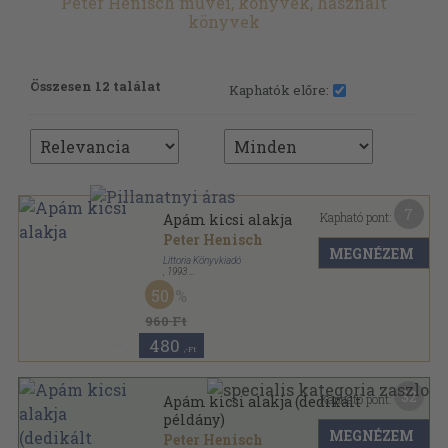
Peter Henisch művei, könyvek, használt
könyvek
Összesen 12 találat
Kaphatók előre:
7
Kapható pont:
Apám kicsi alakja
Peter Henisch
MEGNÉZEM
Littoria Könyvkiadó
,
1993
Ragasztott papírkötés
,
269
oldal
50
960 Ft
480
,-Ft
32
Kapható pont:
Apám kicsi alakja (dedikált
példány)
MEGNÉZEM
Peter Henisch