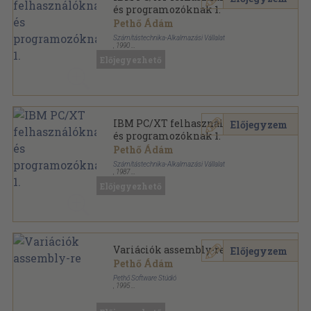
és programozóknak 1.
Pethő Ádám
Számítástechnika-Alkalmazási Vállalat
,
1990
Ragasztott papírkötés
,
228
oldal
Előjegyezhető
IBM PC/XT felhasználóknak
Előjegyzem
és programozóknak 1.
Pethő Ádám
Számítástechnika-Alkalmazási Vállalat
,
1987
Ragasztott papírkötés
,
228
oldal
Előjegyezhető
Variációk assembly-re
Előjegyzem
Pethő Ádám
Pethő Software Stúdió
,
1995
Ragasztott papírkötés
,
480
oldal
IBM PC felhasználóknak, programozóknak sorozat