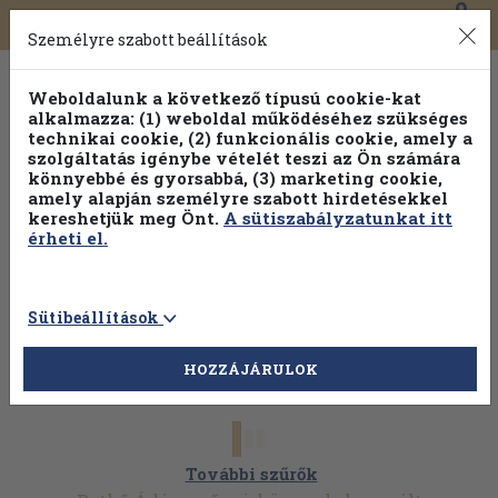
0
Toggle
Főmenü
Könyveink
navigation
Személyre szabott beállítások
Weboldalunk a következő típusú cookie-kat
alkalmazza: (1) weboldal működéséhez szükséges
technikai cookie, (2) funkcionális cookie, amely a
szolgáltatás igénybe vételét teszi az Ön számára
könnyebbé és gyorsabbá, (3) marketing cookie,
Válogasson több mint 1.000.000 kiadványunk közül
10-
amely alapján személyre szabott hirdetésekkel
100% kedvezménnyel!
kereshetjük meg Önt.
A sütiszabályzatunkat itt
érheti el.
Sütibeállítások
HOZZÁJÁRULOK
További szűrők