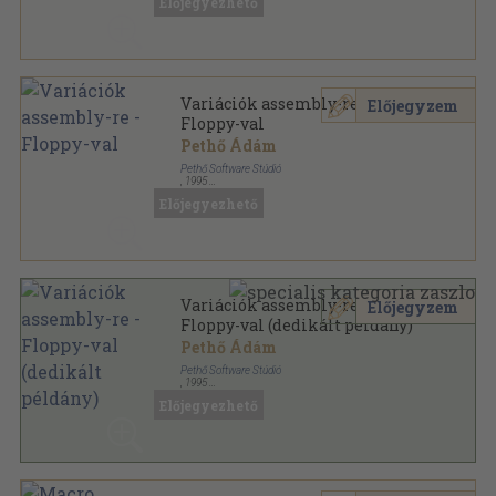
Előjegyezhető
Variációk assembly-re -
Előjegyzem
Floppy-val
Pethő Ádám
Pethő Software Stúdió
,
1995
Ragasztott papírkötés
,
480
oldal
Előjegyezhető
IBM PC felhasználóknak, programozóknak sorozat
Variációk assembly-re -
Előjegyzem
Floppy-val (dedikált példány)
Pethő Ádám
Pethő Software Stúdió
,
1995
Ragasztott papírkötés
,
480
oldal
Előjegyezhető
IBM PC felhasználóknak, programozóknak sorozat