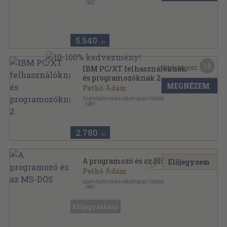
,
1992
Ragasztott papírkötés
,
441
oldal
5.540
,-Ft
14
Kapható pont:
IBM PC/XT felhasználóknak
és programozóknak 2.
MEGNÉZEM
Pethő Ádám
Számítástechnika-Alkalmazási Vállalat
,
1987
Ragasztott papírkötés
,
349
oldal
2.780
,-Ft
A programozó és az MS-DOS
Előjegyzem
Pethő Ádám
Számítástechnika-Alkalmazási Vállalat
,
1991
Ragasztott papírkötés
,
349
oldal
IBM PC/XT felhasználóknak és programozóknak
sorozat
Előjegyezhető