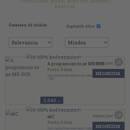
Pethő Ádám művei, könyvek, használt
könyvek
Összesen 22 találat
Kaphatók előre:
14
Kapható pont:
A programozó és az MS-DOS
Pethő Ádám
MEGNÉZEM
Számítástechnika-Alkalmazási Vállalat
,
1987
Ragasztott papírkötés
,
349
oldal
IBM PC/XT felhasználóknak és programozóknak
sorozat
2.840
,-Ft
28
Kapható pont:
abC
Pethő Ádám
MEGNÉZEM
Számítástechnika-Alkalmazási Vállalat