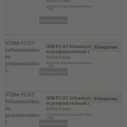
Pethő Ádám
Számítástechnika-Alkalmazási Vállalat
,
1987
Ragasztott papírkötés
,
228
oldal
IBM PC/XT felhasználóknak és programozóknak
sorozat
Előjegyezhető
IBM PC/XT felhasználóknak
Előjegyzem
és programozóknak 1.
Pethő Ádám
Számítástechnika-Alkalmazási Vállalat
,
1990
Könyvkötői kötés
,
228
oldal
Előjegyezhető
IBM PC/XT felhasználóknak
Előjegyzem
és programozóknak 1.
Pethő Ádám
Számítástechnika-Alkalmazási Vállalat
,
1989
Ragasztott papírkötés
,
228
oldal
Előjegyezhető