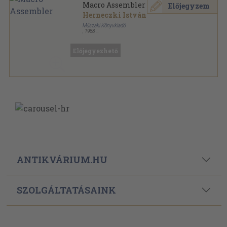
Macro Assembler
Előjegyzem
Herneczki István
Műszaki Könyvkiadó
,
1988
Spirál
,
77
oldal
Lapozgató sorozat
Előjegyezhető
ANTIKVÁRIUM.HU
SZOLGÁLTATÁSAINK