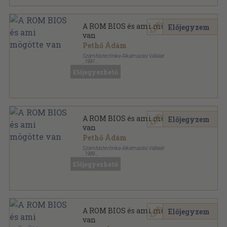
A ROM BIOS és ami mögötte
Előjegyzem
van
Pethő Ádám
Számítástechnika-Alkalmazási Vállalat
,
1991
Ragasztott papírkötés
,
327
oldal
Előjegyezhető
IBM PC/XT felhasználóknak és programozóknak
sorozat
A ROM BIOS és ami mögötte
Előjegyzem
van
Pethő Ádám
Számítástechnika-Alkalmazási Vállalat
,
1989
Ragasztott papírkötés
,
327
oldal
Előjegyezhető
IBM PC/XT felhasználóknak és programozóknak
sorozat
A ROM BIOS és ami mögötte
Előjegyzem
van