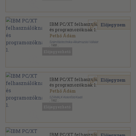
IBM PC/XT felhasználóknak
Előjegyzem
és programozóknak 1.
Pethő Ádám
Számítástechnika-Alkalmazási Vállalat
,
1988
Ragasztott papírkötés
,
228
oldal
Előjegyezhető
IBM PC/XT felhasználóknak
Előjegyzem
és programozóknak 1.
Pethő Ádám
SZÁMALK-Kelenföld Kiadó
,
1992
Ragasztott papírkötés
,
228
oldal
Előjegyezhető
IBM PC/XT felhasználóknak
Előjegyzem