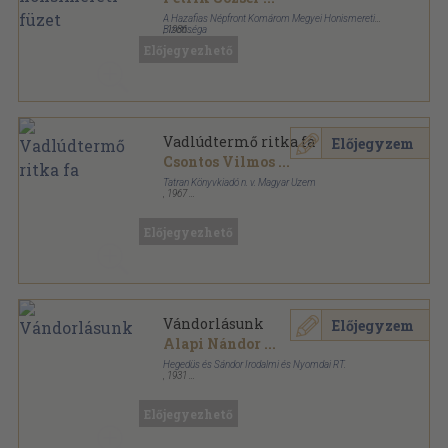
A Hazafias Népfront Komárom Megyei Honismereti
Bizottséga
,
1986
Ragasztott papírkötés
,
151
oldal
Előjegyezhető
Vadlúdtermő ritka fa
Előjegyzem
Csontos Vilmos
...
Tatran Könyvkiadó n. v. Magyar Üzem
,
1967
Fűzött kemény papírkötés
,
91
oldal
Előjegyezhető
Vándorlásunk
Előjegyzem
Alapi Nándor
...
Hegedüs és Sándor Irodalmi és Nyomdai RT.
,
1931
Fűzött papírkötés
,
160
oldal
Előjegyezhető