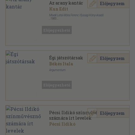
Az arany kantár
Előjegyzem
Kun Edit
Mladé Letá-Móra Ferenc Ifjúsági Könyvkiadó
,
1985
Könyvkötői vászonkötés
,
186
oldal
Előjegyezhető
Égi játszótársak
Előjegyzem
Békés Itala
Argumentum
Ragasztott papírkötés
,
108
oldal
Előjegyezhető
Pécsi Ildikó színművésznő
Előjegyzem
számára írt levelek
Pécsi Ildikó
Papír
,
2
oldal