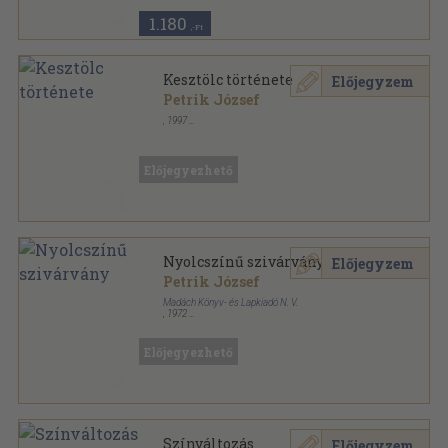
1.180
,-Ft
Kesztölc története
Előjegyzem
Petrik József
,
1997
Tűzött kötés
,
19
oldal
Előjegyezhető
Nyolcszínű szivárvány
Előjegyzem
Petrik József
Madách Könyv- és Lapkiadó N. V.
,
1972
Varrott keménykötés
,
85
oldal
Előjegyezhető
Színváltozás
Előjegyzem