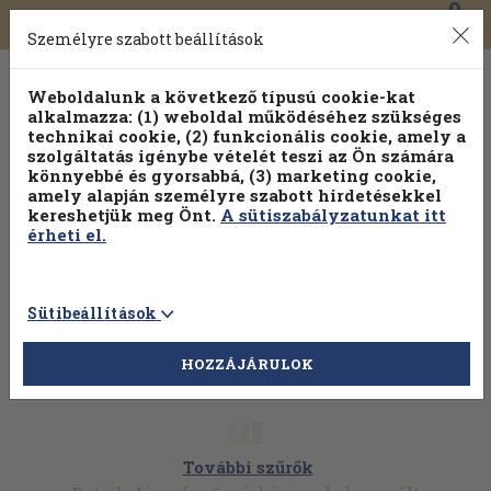
0
Toggle
Főmenü
Könyveink
navigation
Személyre szabott beállítások
Weboldalunk a következő típusú cookie-kat
alkalmazza: (1) weboldal működéséhez szükséges
technikai cookie, (2) funkcionális cookie, amely a
szolgáltatás igénybe vételét teszi az Ön számára
könnyebbé és gyorsabbá, (3) marketing cookie,
amely alapján személyre szabott hirdetésekkel
kereshetjük meg Önt.
A sütiszabályzatunkat itt
érheti el.
Sütibeállítások
HOZZÁJÁRULOK
További szűrők