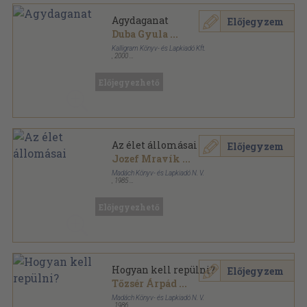
Agydaganat
Előjegyzem
Duba Gyula
...
Kalligram Könyv- és Lapkiadó Kft.
,
2000
Fűzött kemény papírkötés
,
350
oldal
Előjegyezhető
Az élet állomásai
Előjegyzem
Jozef Mravík
...
Madách Könyv- és Lapkiadó N. V.
,
1985
Vászon
,
204
oldal
Előjegyezhető
Hogyan kell repülni?
Előjegyzem
Tőzsér Árpád
...
Madách Könyv- és Lapkiadó N. V.
,
1986