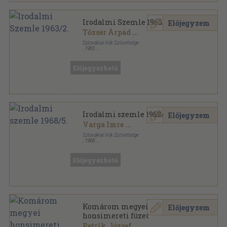
Irodalmi Szemle 1963/2.
Előjegyzem
Tőzsér Árpád
...
Szlovákiai Írók Szövetsége
,
1963
Ragasztott papírkötés
,
109
oldal
Irodalmi Szemle sorozat
Előjegyezhető
Irodalmi szemle 1968/5.
Előjegyzem
Varga Imre
...
Szlovákiai Írók Szövetsége
,
1968
Fűzött papírkötés
,
93
oldal
Irodalmi Szemle sorozat
Előjegyezhető
Komárom megyei
Előjegyzem
honsimereti füzet
Petrik József
...