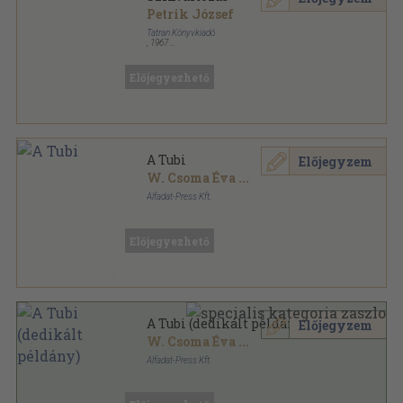
Petrik József
Tatran Könyvkiadó
,
1967
Vászon
,
77
oldal
Előjegyezhető
A Tubi
Előjegyzem
W. Csoma Éva
...
Alfadat-Press Kft.
Ragasztott papírkötés
,
134
oldal
Előjegyezhető
A Tubi (dedikált példány)
Előjegyzem
W. Csoma Éva
...
Alfadat-Press Kft.
Ragasztott papírkötés
,
134
oldal