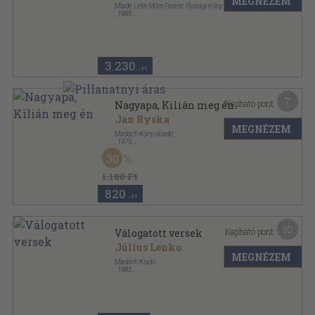
MEGNÉZEM
Mladé Letá-Móra Ferenc Ifjúsági Könyvkiadó
,
1985
Vászon
,
186
oldal
3.230
,-Ft
7
Kapható pont:
Nagyapa, Kilián meg én
Jan Ryska
MEGNÉZEM
Madách Könyvkiadó
,
1975
Fűzött kemény papírkötés
,
154
oldal
30
1.180 Ft
820
,-Ft
10
Kapható pont:
Válogatott versek
Július Lenko
MEGNÉZEM
Madách Kiadó
,
1985
Fűzött keménykötés
,
138
oldal