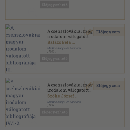
Előjegyezhető
A csehszlovákiai magyar
Előjegyzem
irodalom válogatott
bibliográfiája III.
Balázs Béla
...
Madách Könyv- és Lapkiadó
,
1986
Vászon
,
764
oldal
Előjegyezhető
A csehszlovákiai magyar
Előjegyzem
irodalom válogatott
bibliográfiája IV/1-2.
Szőke József
...
Madách Könyv- és Lapkiadó
,
1992
Vászon
,
1095
oldal
Előjegyezhető