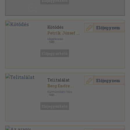
Előjegyezhető
Kötődés
Előjegyzem
Petrik József
...
Magánkiadás
,
1988
Tűzött kötés
,
100
oldal
Előjegyezhető
Telitalálat
Előjegyzem
Berg Endre
...
Közművelődés Háza
,
1990
Ragasztott papírkötés
,
148
oldal
Előjegyezhető