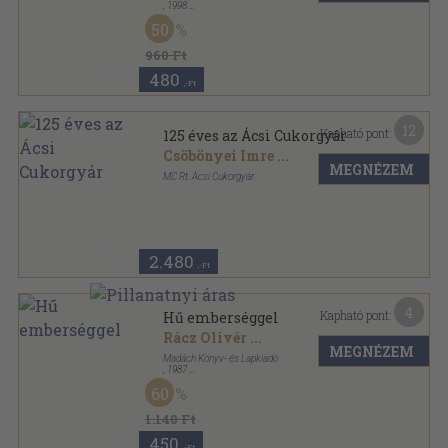
,
1998
Ragasztott papírkötés
,
255
oldal
50
960 Ft
480
,-Ft
12
Kapható pont:
125 éves az Ácsi Cukorgyár
Csöbönyei Imre
...
MEGNÉZEM
MC Rt. Ácsi Cukorgyár
Ragasztott papírkötés
,
68
oldal
2.480
,-Ft
4
Kapható pont:
Hű emberséggel
Rácz Olivér
...
MEGNÉZEM
Madách Könyv- és Lapkiadó
,
1987
Fűzött kemény papírkötés
,
106
oldal
60
1.140 Ft
450
,-Ft