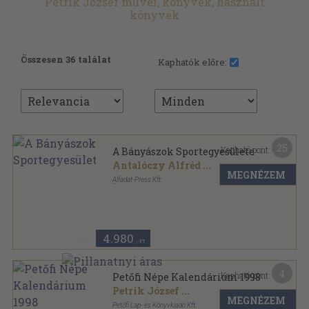
Petrik József művei, könyvek, használt
könyvek
Összesen 36 találat
Kaphatók előre:
25
Kapható pont:
A Bányászok Sportegyesülete
Antalóczy Alfréd
...
MEGNÉZEM
Alfadat-Press Kft.
Ragasztott papírkötés
,
237
oldal
4.980
,-Ft
4
Kapható pont:
Petőfi Népe Kalendárium 1998
Petrik József
...
MEGNÉZEM
Petőfi Lap- és Könyvkiadó Kft.