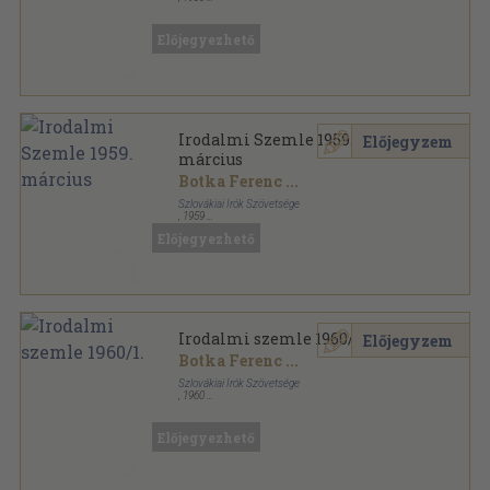
Fűzött kemény papírkötés
,
266
oldal
Előjegyezhető
Irodalmi Szemle 1959.
Előjegyzem
március
Botka Ferenc
...
Szlovákiai Írók Szövetsége
,
1959
Ragasztott papírkötés
,
159
oldal
Előjegyezhető
Irodalmi Szemle sorozat
Irodalmi szemle 1960/1.
Előjegyzem
Botka Ferenc
...
Szlovákiai Írók Szövetsége
,
1960
Fűzött papírkötés
,
159
oldal
Irodalmi Szemle sorozat
Előjegyezhető