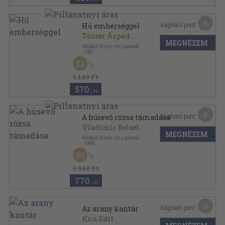
9
Kapható pont:
Hű emberséggel
Tőzsér Árpád
...
MEGNÉZEM
Madách Könyv- és Lapkiadó
,
1987
Vászon
,
106
oldal
50
1.140 Ft
570
,-Ft
4
Kapható pont:
A húsevő rózsa támadása
Vladimír Reisel
MEGNÉZEM
Madách Könyv- és Lapkiadó
,
1989
Vászon
,
94
oldal
60
1.940 Ft
770
,-Ft
16
Kapható pont:
Az arany kantár
Kun Edit