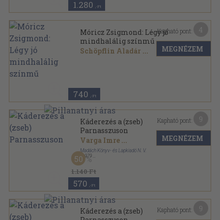
1.280
,-Ft
4
Kapható pont:
Móricz Zsigmond: Légy jó
mindhalálig színmű
MEGNÉZEM
Schöpflin Aladár
...
Tűzött kötés
,
10
oldal
740
,-Ft
9
Kapható pont:
Káderezés a (zseb)
Parnasszuson
MEGNÉZEM
Varga Imre
...
Madách Könyv- és Lapkiadó N. V.
,
1979
50
Vászon
,
226
oldal
1.140 Ft
570
,-Ft
9
Kapható pont:
Káderezés a (zseb)
Parnasszuson