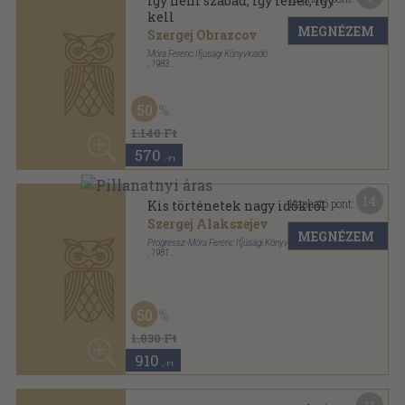
Kapható pont:
Megyek az orrszarvú után
Jurij Jakovlev
MEGNÉZEM
Móra Könyvkiadó-Kárpáti Kiadó
,
1972
Varrott keménykötés
,
36
oldal
1.430
,-Ft
7
Kapható pont:
Toppancs a toronyban
Szpiridon Vangeli
MEGNÉZEM
Móra Kiadó-Kárpáti Kiadó-Madách Kiadó
,
1986
Fűzött kemény papírkötés
,
118
oldal
50
960 Ft
480
,-Ft