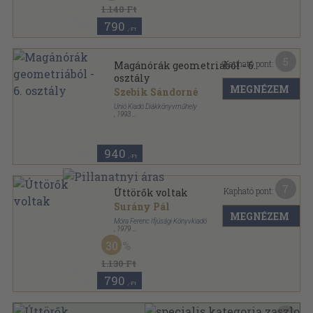
1.140 Ft
790
,-Ft
5
Kapható pont:
Magánórák geometriából - 6.
osztály
MEGNÉZEM
Szebik Sándorné
Unió Kiadó Diákkönyvműhely
,
1993
Ragasztott papírkötés
,
107
oldal
Magánórák sorozat
940
,-Ft
7
Kapható pont:
Úttörők voltak
Surány Pál
MEGNÉZEM
Móra Ferenc Ifjúsági Könyvkiadó
,
1979
Fűzött kemény papírkötés
,
141
oldal
30
1.130 Ft
790
,-Ft