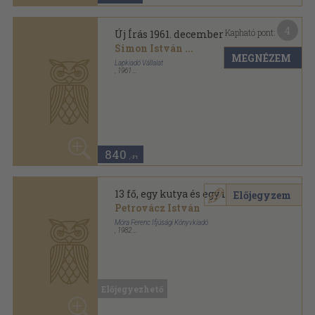
A Süldő Madonna
Előjegyzem
Petrovácz István
Móra Ferenc Ifjúsági Könyvkiadó
,
1990
Ragasztott papírkötés
,
247
oldal
Előjegyezhető
Bálványos vár
Előjegyzem
Petrovácz István
Szerzői magánkiadás
,
2004
Ragasztott papírkötés
,
238
oldal
Előjegyezhető