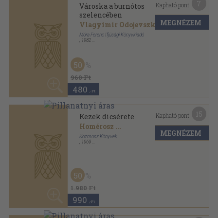
9
Kapható pont:
Kezek dicsérete
Allen Ginsberg
...
MEGNÉZEM
Kozmosz Könyvek
,
1975
Vászon
,
602
oldal
A világirodalom gyöngyszemei sorozat
50
1.240 Ft
620
,-Ft
9
Kapható pont:
Kincskeresők
Tóth Éva
...
MEGNÉZEM
Móra Ferenc Ifjúsági Könyvkiadó
,
1972
Félvászon
,
296
oldal
1.180
,-Ft