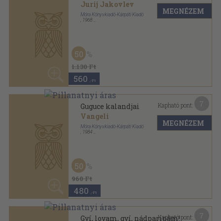
7
Kapható pont:
Gyí, lovam, gyí, nádparipám!
Vologyimir Ladizsec
MEGNÉZEM
Móra Könyvkiadó-Kárpáti Kiadó
,
1973
Varrott keménykötés
,
38
oldal
60
1.180 Ft
470
,-Ft
13
Kapható pont:
Halál egy marék sóért
Olesz Honcsar
...
MEGNÉZEM
Móra Ferenc Ifjúsági Könyvkiadó-Kárpáti Könyvkiadó
,
1987
Fűzött kemény papírkötés
,
160
oldal
1.440
,-Ft
9
Kapható pont:
Így nem szabad, így lehet, így