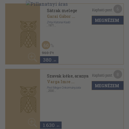
7
Kapható pont:
Szivárványos idők
Gáll István
...
MEGNÉZEM
Zrínyi Katonai Könyv- és Lapkiadó
,
1975
Vászon
,
405
oldal
60
1.180 Ft
470
,-Ft
9
Kapható pont:
Tanár úr, készült?
Németh László
...
MEGNÉZEM
Móra Ferenc Könyvkiadó
,
1968
Fűzött papírkötés
,
226
oldal
50
1.240 Ft
620
,-Ft