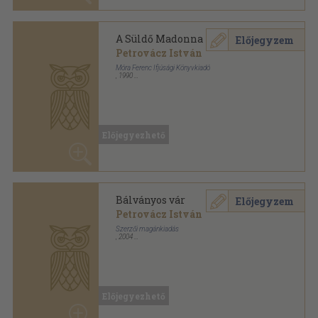
Bálványos vár
Előjegyzem
Petrovácz István
Alakart DTP Stúdió
,
2004
Ragasztott papírkötés
,
238
oldal
Előjegyezhető
Csere Rudi
Előjegyzem
Petrovácz István
Móra Ferenc Ifjúsági Könyvkiadó
,
1985
Ragasztott papírkötés
,
194
oldal
Delfin könyvek sorozat
Előjegyezhető