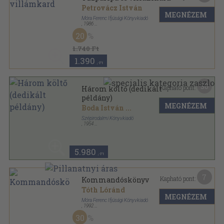
Petrovácz István
MEGNÉZEM
Móra Ferenc Ifjúsági Könyvkiadó
,
1986
Fűzött kemény papírkötés
,
242
oldal
20
1.740 Ft
1.390
,-Ft
30
Kapható pont:
Három költő (dedikált
példány)
MEGNÉZEM
Boda István
...
Szépirodalmi Könyvkiadó
,
1954
Fűzött papírkötés
,
103
oldal
5.980
,-Ft
7
Kapható pont:
Kommandóskönyv
Tóth Lóránd
MEGNÉZEM
Móra Ferenc Ifjúsági Könyvkiadó
,
1992
Ragasztott papírkötés
,
70
oldal
30
Robinson sorozat