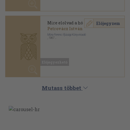
ANTIKVÁRIUM.HU
SZOLGÁLTATÁSAINK
ELÉRHETŐSÉGEINK
Powered By
Ebond