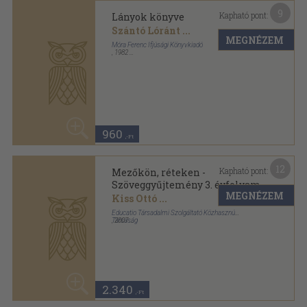
20
Kapható pont:
Munkás, paraszt, értelmiség
munkaverseny lázában ég!
MEGNÉZEM
Buda Attila
...
Korona Kiadó Kft.
,
2002
Ragasztott papírkötés
,
446
oldal
2.480
,-Ft
7
Kapható pont:
Roskad a kormos hó...
Orbán Ottó
...
MEGNÉZEM
Móra Ferenc Ifjúsági Könyvkiadó
,
1983
Ragasztott papírkötés
,
198
oldal
Add a kezed! sorozat
20
980 Ft
780
,-Ft