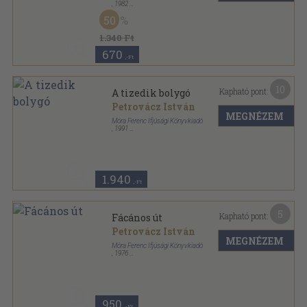
,
1982
Ragasztott papírkötés
,
231
oldal
50
1.340 Ft
670
,-Ft
10
Kapható pont:
A tizedik bolygó
Petrovácz István
MEGNÉZEM
Móra Ferenc Ifjúsági Könyvkiadó
,
1991
Ragasztott papírkötés
,
109
oldal
Pöttyös könyvek sorozat
1.940
,-Ft
5
Kapható pont:
Fácános út
Petrovácz István
MEGNÉZEM
Móra Ferenc Ifjúsági Könyvkiadó
,
1976
Ragasztott papírkötés
,
178
oldal
Aranykürt kiskönyvtár sorozat
950
,-Ft