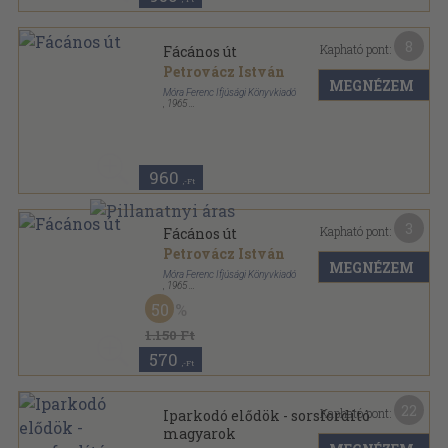
8
Kapható pont:
Fácános út
Petrovácz István
MEGNÉZEM
Móra Ferenc Ifjúsági Könyvkiadó
,
1965
Fűzött keménykötés
,
155
oldal
960
,-Ft
3
Kapható pont:
Fácános út
Petrovácz István
MEGNÉZEM
Móra Ferenc Ifjúsági Könyvkiadó
,
1965
Könyvkötői kötés
,
155
oldal
50
1.150 Ft
570
,-Ft
22
Kapható pont:
Iparkodó elődök - sorsfordító
magyarok