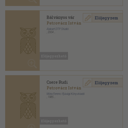
Egy pártszervező naplójából
Előjegyzem
Petrovácz István
Kossuth Könyvkiadó
,
1963
Fűzött kemény papírkötés
,
158
oldal
Előjegyezhető
Fácános út
Előjegyzem
Petrovácz István
Móra Ferenc Ifjúsági Könyvkiadó
,
1976
Könyvkötői kötés
,
178
oldal
Aranykürt kiskönyvtár sorozat
Előjegyezhető