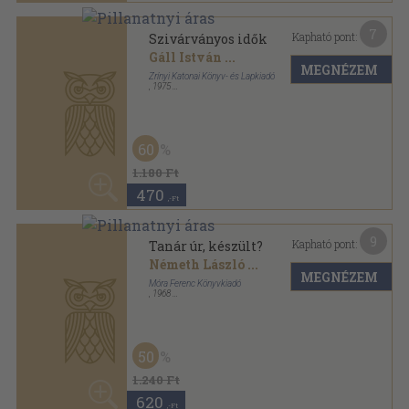
4
Kapható pont:
Új Írás 1961. december
Simon István
...
MEGNÉZEM
Lapkiadó Vállalat
,
1961
Fűzött papírkötés
,
92
oldal
Új Írás sorozat
840
,-Ft
13 fő, egy kutya és egy igazgató
Előjegyzem
Petrovácz István
Móra Ferenc Ifjúsági Könyvkiadó
,
1982
Könyvkötői kötés
,
231
oldal
Előjegyezhető