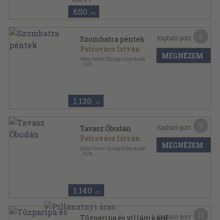
650
,-Ft
6
Kapható pont:
Szombatra péntek
Petrovácz István
MEGNÉZEM
Móra Ferenc Ifjúsági Könyvkiadó
,
1970
Fűzött kemény papírkötés
,
203
oldal
Sirály Könyvek sorozat
1.130
,-Ft
9
Kapható pont:
Tavasz Óbudán
Petrovácz István
MEGNÉZEM
Móra Ferenc Ifjúsági Könyvkiadó
,
1974
Fűzött kemény papírkötés
,
240
oldal
1.140
,-Ft
11
Kapható pont:
Tűzparipa és villámkard