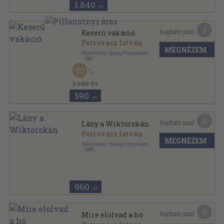
1.840
,-Ft
9
Kapható pont:
Keserű vakáció
Petrovácz István
MEGNÉZEM
Móra Ferenc Ifjúsági Könyvkiadó
,
1987
Ragasztott papírkötés
,
215
oldal
50
1.180 Ft
590
,-Ft
8
Kapható pont:
Lány a Wiktorskán
Petrovácz István
MEGNÉZEM
Móra Ferenc Ifjúsági Könyvkiadó
,
1984
Fűzött kemény papírkötés
,
251
oldal
Pöttyös könyvek sorozat
960
,-Ft
5
Kapható pont:
Mire elolvad a hó