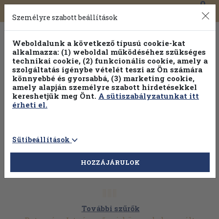
0
Toggle
Főmenü
Könyveink
navigation
Személyre szabott beállítások
Weboldalunk a következő típusú cookie-kat
alkalmazza: (1) weboldal működéséhez szükséges
technikai cookie, (2) funkcionális cookie, amely a
szolgáltatás igénybe vételét teszi az Ön számára
könnyebbé és gyorsabbá, (3) marketing cookie,
amely alapján személyre szabott hirdetésekkel
kereshetjük meg Önt.
A sütiszabályzatunkat itt
érheti el.
Sütibeállítások
HOZZÁJÁRULOK
További szűrők