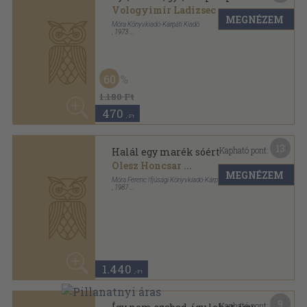
kell
MEGNÉZEM
Szergej Obrazcov
Móra Ferenc Ifjúsági Könyvkiadó
,
1983
Fűzött kemény papírkötés
,
32
oldal
50
1.140 Ft
570
,-Ft
14
Kapható pont:
Kis történetek nagy időkről
Szergej Alakszejev
MEGNÉZEM
Progressz-Móra Ferenc Ifjúsági Könyvkiadó
,
1981
Varrott keménykötés
,
352
oldal
50
1.830 Ft
910
,-Ft
11