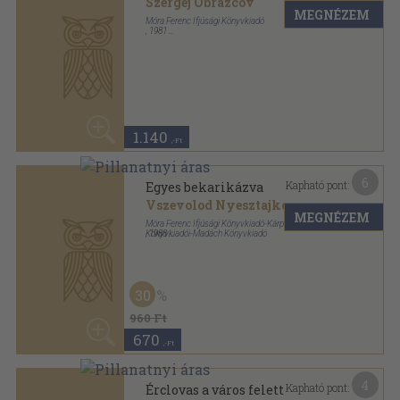
Fűzött kemény papírkötés
,
117
oldal
30
960 Ft
670
,-Ft
4
Kapható pont:
Érclovas a város felett
Jurij Jakovlev
MEGNÉZEM
Móra Könyvkiadó-Kárpáti Kiadó
,
1968
Fűzött kemény papírkötés
,
185
oldal
50
Sirály Könyvek sorozat
1.130 Ft
560
,-Ft
7
Kapható pont:
Guguce kalandjai
Vangeli
MEGNÉZEM
Móra Könyvkiadó-Kárpáti Kiadó
,
1984
Varrott keménykötés
,
156
oldal
50
960 Ft
480
,-Ft