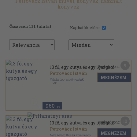
Petrovácz István művei, könyvek, használt
könyvek
Összesen 121 találat
Kaphatók előre:
9
Kapható pont:
13 fő, egy kutya és egy igazgató
Petrovácz István
MEGNÉZEM
Ifjúsági Lap- és Könyvkiadó
,
1985
Ragasztott papírkötés
,
239
oldal
960
,-Ft
10
Kapható pont:
13 fő, egy kutya és egy igazgató
Petrovácz István
MEGNÉZEM
Móra Ferenc Ifjúsági Könyvkiadó