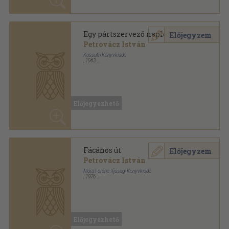
Iparkodó elődök - sorsfordító
Előjegyzem
magyarok
Petrovácz István
Szerzői kiadás
,
2006
Fűzött kemény papírkötés
,
191
oldal
Előjegyezhető
Lány a Wiktorskán
Előjegyzem
Petrovácz István
Móra Ferenc Ifjúsági Könyvkiadó
,
1984
Könyvkötői kötés
,
251
oldal
Előjegyezhető