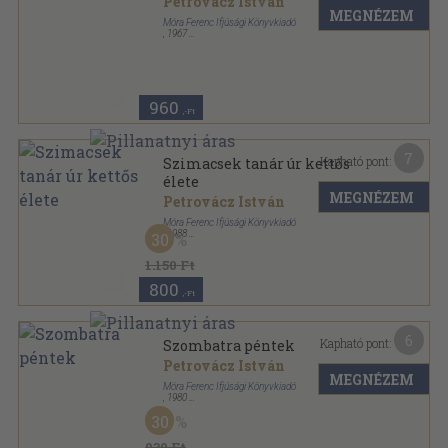
Petrovácz István
MEGNÉZEM
Móra Ferenc Ifjúsági Könyvkiadó
,
1967
Fűzött kemény papírkötés
,
294
oldal
960
,-Ft
7
Kapható pont:
Szimacsek tanár úr kettős
élete
MEGNÉZEM
Petrovácz István
Móra Ferenc Ifjúsági Könyvkiadó
,
1988
30
Ragasztott papírkötés
,
282
oldal
1.150 Ft
800
,-Ft
6
Kapható pont:
Szombatra péntek
Petrovácz István
MEGNÉZEM
Móra Ferenc Ifjúsági Könyvkiadó
,
1980
Fűzött kemény papírkötés
,
202
oldal
30
930 Ft