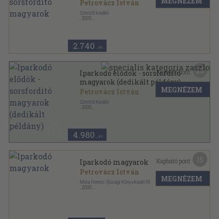
MEGNÉZEM
Petrovácz István
Szerzői kiadás
,
2005
Fűzött kemény papírkötés
,
175
oldal
2.740
,-Ft
25
Kapható pont:
Iparkodó elődök - sorsfordító
magyarok (dedikált példány)
MEGNÉZEM
Petrovácz István
Szerzői kiadás
,
2005
Fűzött kemény papírkötés
,
175
oldal
4.980
,-Ft
15
Kapható pont:
Iparkodó magyarok
Petrovácz István
MEGNÉZEM
Móra Ferenc Ifjúsági Könyvkiadó Rt.
,
2000
Fűzött kemény papírkötés
,
177
oldal