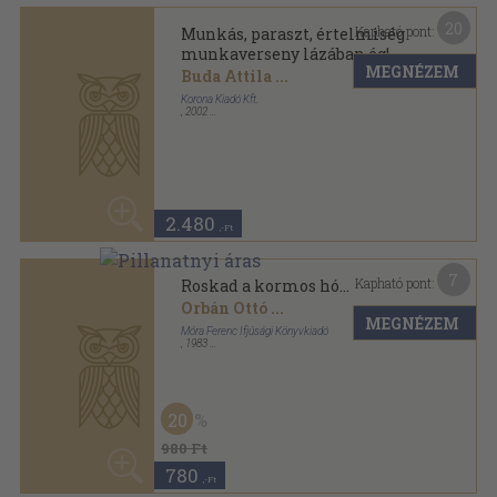
6
Kapható pont:
Sátrak melege
Garai Gábor
...
MEGNÉZEM
Zrínyi Katonai Kiadó
,
1971
Vászon
,
337
oldal
60
960 Ft
380
,-Ft
8
Kapható pont:
Szavak kéke, aranya
Varga Imre
...
MEGNÉZEM
Pest Megye Önkormányzata
,
2000
Fűzött kemény papírkötés
,
228
oldal
1.630
,-Ft