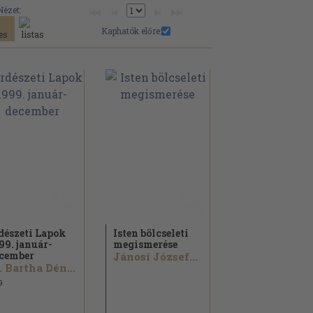
Nézet:
Kaphatók előre:
dészeti Lapok
Isten bölcseleti
99. január-
megismerése
cember
Jánosi József...
Dr. Bartha Dénes...
9