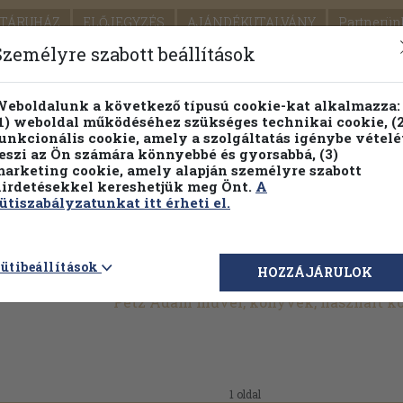
TÁRUHÁZ
ELŐJEGYZÉS
AJÁNDÉKUTALVÁNY
Partnerün
SZÁLLÍTÁS
SEGÍTSÉG
Személyre szabott beállítások
1.
Részletes kereső
Témaköri fa
eboldalunk a következő típusú cookie-kat alkalmazza:
1) weboldal működéséhez szükséges technikai cookie, (2
KIADV
unkcionális cookie, amely a szolgáltatás igénybe vételé
LEGNA
eszi az Ön számára könnyebbé és gyorsabbá, (3)
arketing cookie, amely alapján személyre szabott
PILLANATNYI ÁRAINK
FENNTARTHATÓ OLVASMÁN
irdetésekkel kereshetjük meg Önt.
A
ütiszabályzatunkat itt érheti el.
ütibeállítások
HOZZÁJÁRULOK
Petz Ádám művei, könyvek, használt 
1 oldal