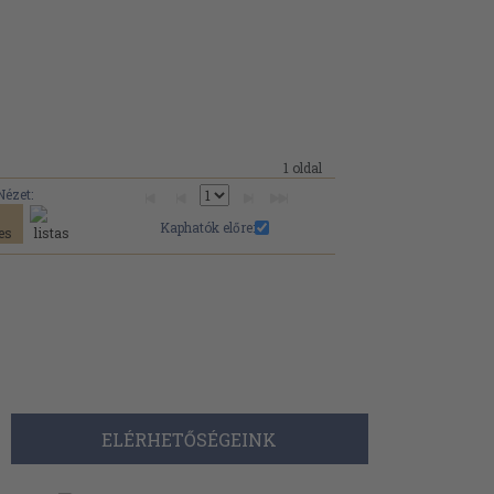
1 oldal
Nézet:
Kaphatók előre:
ELÉRHETŐSÉGEINK