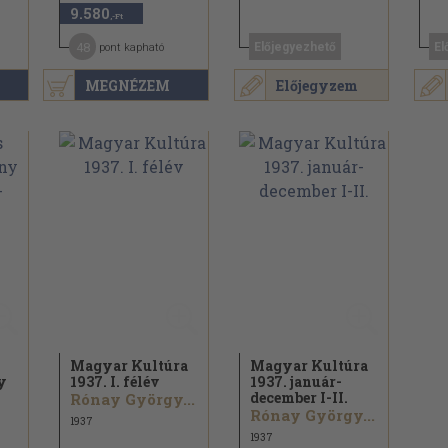
9.580
,-Ft
48
Előjegyezhető
El
pont kapható
MEGNÉZEM
Előjegyzem
Magyar Kultúra
Magyar Kultúra
y
1937. I. félév
1937. január-
december I-II.
Rónay György...
Rónay György...
1937
1937