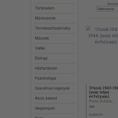
Rendez
Történelem
Művészetek
Természettudomány
Műszaki
Vallás
Életrajz
Háztartástan
Pszichológia
Utunk 1943-194
Szerelmes regények
(nem teljes
évfolyam)
Akció, kaland
Petz Ádám...
1944
Idegennyelv
5.480 Ft