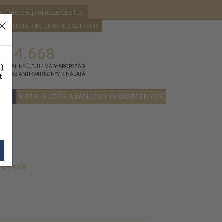
k: Régiségkereskedés.hu
A kosaram
HÍRLEVÉL
BELÉPÉS/REGISZTRÁCIÓ
MÉG
0
5000
Ft
144.668
)
ÁNNYAL NYÚJTJUK MAGYARORSZÁG
t
GYOBB ANTIKVÁR KÖNYV-KÍNÁLATÁT
YOK
KÖTELEZŐ ÉS AJÁNLOTT OLVASMÁNYOK
könyvek