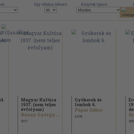
és:
Egy oldalon látható:
Könyvek típusa:
4.
Magyar Kultúra
Gyökerek és
Er
1937. (nem teljes
lombok 6.
19
évfolyam)
de
Pápai Gábor
Rónay György...
2008
1937
199