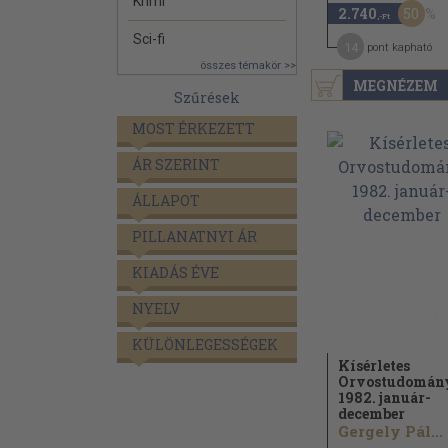
Krimi
50
2.740
,-Ft
Sci-fi
14
pont kapható
összes témakör >>
MEGNÉZEM
Szűrések
MOST ÉRKEZETT
ÁR SZERINT
ÁLLAPOT
PILLANATNYI ÁR
KIADÁS ÉVE
NYELV
KÜLÖNLEGESSÉGEK
Kísérletes
Orvostudomán
1982. január-
december
Gergely Pál...