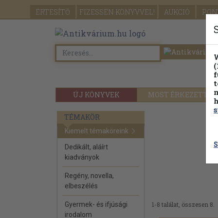
ÉRTESÍTŐ
FIZESSEN
KÖNYVVEL!
AUKCIÓ
PON
W
(
f
t
m
ÚJ KÖNYVEK
MOST ÉRKEZETT
h
s
TÉMAKÖR
Kiemelt témaköreink
S
Dedikált, aláírt
kiadványok
Regény, novella,
elbeszélés
Gyermek- és ifjúsági
1-8 találat, összesen 8.
irodalom