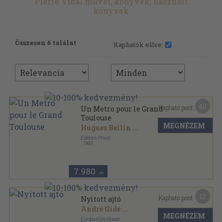
Pierre Vidal művei, könyvek, használt
könyvek
Összesen 6 találat
Kaphatók előre:
40
Kapható pont:
Un Metro pour le Grand
Toulouse
MEGNÉZEM
Hugues Beilin
...
Éditions Privat
,
1993
Fűzött keménykötés
,
125
oldal
7.980
,-Ft
12
Kapható pont:
Nyitott ajtó
André Gide
...
MEGNÉZEM
Európa Könyvkiadó