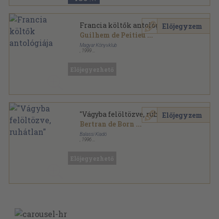
Francia költők antológiája
Előjegyzem
Guilhem de Peitieu
...
Magyar Könyvklub
,
1999
Fűzött keménykötés
,
424
oldal
Klub klasszikusok sorozat
Előjegyezhető
"Vágyba felöltözve, ruhátlan"
Előjegyzem
Bertran de Born
...
Balassi Kiadó
,
1996
Ragasztott papírkötés
,
134
oldal
Előjegyezhető