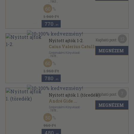
,
1963
Vászon
,
674
oldal
60
1.940 Ft
770
,-Ft
12
Kapható pont:
Nyitott ajtók 1-2.
Caius Valerius Catullus
...
MEGNÉZEM
Szépirodalmi Könyvkiadó
,
1978
Vászon
,
985
oldal
60
Illyés Gyula munkái sorozat
1.960 Ft
780
,-Ft
7
Kapható pont:
Nyitott ajtók 1. (töredék)
André Gide
...
MEGNÉZEM
Szépirodalmi Könyvkiadó
,
1978
Vászon
,
470
oldal
50
Illyés Gyula munkái sorozat
960 Ft
480
,-Ft