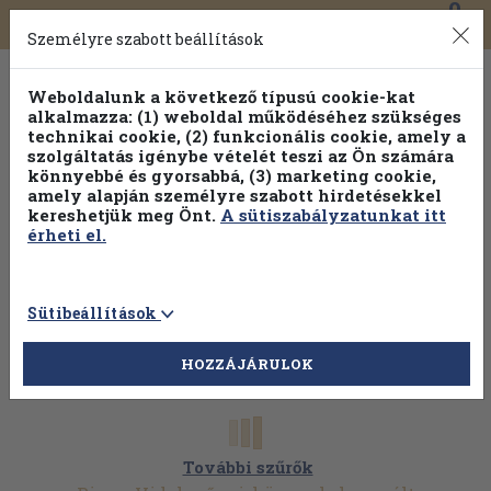
0
Toggle
Főmenü
Könyveink
navigation
Személyre szabott beállítások
Weboldalunk a következő típusú cookie-kat
alkalmazza: (1) weboldal működéséhez szükséges
technikai cookie, (2) funkcionális cookie, amely a
szolgáltatás igénybe vételét teszi az Ön számára
könnyebbé és gyorsabbá, (3) marketing cookie,
Válogasson több mint 1.000.000 kiadványunk közül
10-
amely alapján személyre szabott hirdetésekkel
100% kedvezménnyel!
kereshetjük meg Önt.
A sütiszabályzatunkat itt
érheti el.
Sütibeállítások
HOZZÁJÁRULOK
További szűrők