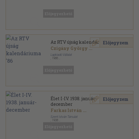
Ragasztott kemény papírkötés
,
80
oldal
Előjegyezhető
Az RTV újság kalendáriuma '86
Előjegyzem
Czigány György
...
Lapkiadó Vállalat
,
1986
Fűzött papírkötés
,
128
oldal
Az RTV újság kalendáriuma sorozat
Előjegyezhető
Élet I-IV. 1938. január-
Előjegyzem
december
Farkas István
...
Szent István Társulat
,
1938
Könyvkötői kötés
,
2287
oldal
Előjegyezhető
Élet sorozat