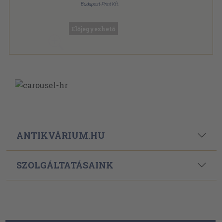
Budapest-Print Kft.
Fűzött kemény papírkötés
,
389
oldal
Előjegyezhető
ANTIKVÁRIUM.HU
SZOLGÁLTATÁSAINK