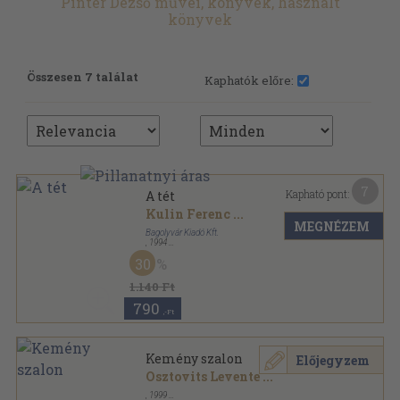
Pintér Dezső művei, könyvek, használt
könyvek
Összesen 7 találat
Kaphatók előre:
7
Kapható pont:
A tét
Kulin Ferenc
...
MEGNÉZEM
Bagolyvár Kiadó Kft.
,
1994
Ragasztott papírkötés
,
330
oldal
30
1.140 Ft
790
,-Ft
Kemény szalon
Előjegyzem
Osztovits Levente
...
,
1999