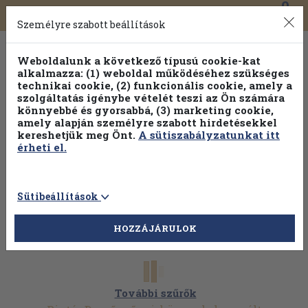
0
Toggle
Főmenü
Könyveink
navigation
Személyre szabott beállítások
Weboldalunk a következő típusú cookie-kat
alkalmazza: (1) weboldal működéséhez szükséges
technikai cookie, (2) funkcionális cookie, amely a
szolgáltatás igénybe vételét teszi az Ön számára
könnyebbé és gyorsabbá, (3) marketing cookie,
amely alapján személyre szabott hirdetésekkel
kereshetjük meg Önt.
A sütiszabályzatunkat itt
érheti el.
Sütibeállítások
HOZZÁJÁRULOK
További szűrők