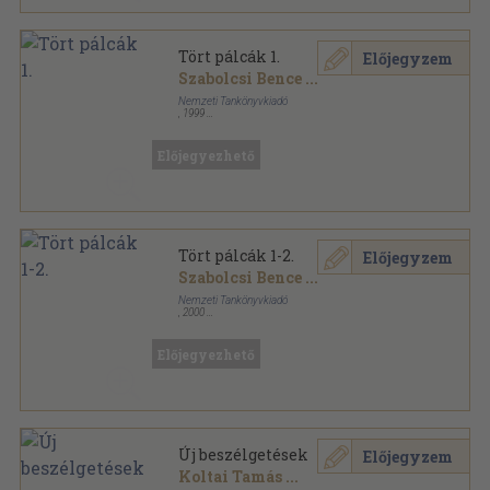
Tört pálcák 1.
Előjegyzem
Szabolcsi Bence
...
Nemzeti Tankönyvkiadó
,
1999
Ragasztott papírkötés
,
524
oldal
Előjegyezhető
Tört pálcák 1-2.
Előjegyzem
Szabolcsi Bence
...
Nemzeti Tankönyvkiadó
,
2000
Ragasztott papírkötés
,
1110
oldal
Előjegyezhető
Új beszélgetések
Előjegyzem
Koltai Tamás
...