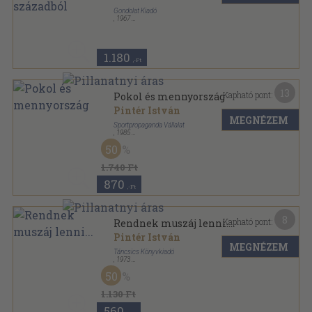
Gondolat Kiadó
,
1967
Varrott papírkötés
,
480
oldal
1.180
,-Ft
13
Kapható pont:
Pokol és mennyország
Pintér István
MEGNÉZEM
Sportpropaganda Vállalat
,
1985
Ragasztott papírkötés
,
232
oldal
50
1.740 Ft
870
,-Ft
8
Kapható pont:
Rendnek muszáj lenni...
Pintér István
MEGNÉZEM
Táncsics Könyvkiadó
,
1973
Fűzött kemény papírkötés
,
291
oldal
50
1.130 Ft
560