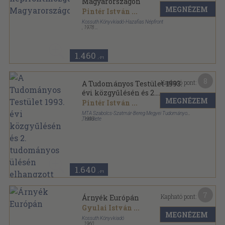
Magyarországon
MEGNÉZEM
Pintér István
...
Kossuth Könyvkiadó-Hazafias Népfront
,
1978
Ragasztott papírkötés
,
217
oldal
1.460
,-Ft
8
Kapható pont:
A Tudományos Testület 1993.
évi közgyűlésén és 2.
MEGNÉZEM
tudományos ülésén elhangzott
Pintér István
...
előadások összefoglalói
MTA Szabolcs-Szatmár-Bereg Megyei Tudományos
Testülete
,
1993
Ragasztott papírkötés
,
154
oldal
A Magyar Tudományos Akadémia Szabolcs-
Szatmár-Bereg megyei Tudományos Testületének
közleményei sorozat
1.640
,-Ft
7
Kapható pont:
Árnyék Európán
Gyulai István
...
MEGNÉZEM
Kossuth Könyvkiadó
,
1960