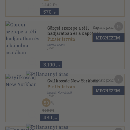
1.140 Ft
570
,-Ft
16
Kapható pont:
Görgei szerepe a téli
hadjáratban és a kápolnai
MEGNÉZEM
csatában
Pintér István
Szerzői kiadás
,
2005
Ragasztott papírkötés
,
51
oldal
3.100
,-Ft
7
Kapható pont:
Gyilkosság New Yorkban
Pintér István
MEGNÉZEM
Kossuth Könyvkiadó
,
1964
Tűzött kötés
,
126
oldal
50
960 Ft
480
,-Ft