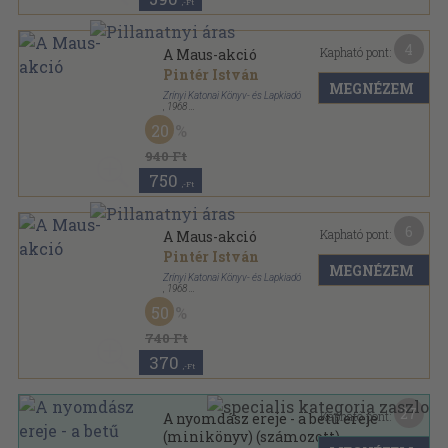
,-Ft
4
Kapható pont:
A Maus-akció
Pintér István
MEGNÉZEM
Zrínyi Katonai Könyv- és Lapkiadó
,
1968
Könyvkötői kötés
,
222
oldal
20
Reflektor sorozat
940 Ft
750
,-Ft
6
Kapható pont:
A Maus-akció
Pintér István
MEGNÉZEM
Zrínyi Katonai Könyv- és Lapkiadó
,
1968
Fűzött papírkötés
,
222
oldal
50
Reflektor sorozat
740 Ft
370
,-Ft
27
Kapható pont:
A nyomdász ereje - a betű ereje
(minikönyv) (számozott)