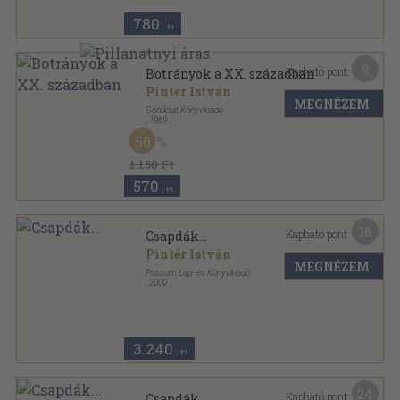
780
,-Ft
9
Kapható pont:
Botrányok a XX. században
Pintér István
MEGNÉZEM
Gondolat Könyvkiadó
,
1969
Fűzött papírkötés
,
371
oldal
50
1.150 Ft
570
,-Ft
16
Kapható pont:
Csapdák...
Pintér István
MEGNÉZEM
Possum Lap- és Könyvkiadó
,
2000
Ragasztott papírkötés
,
181
oldal
3.240
,-Ft
24
Kapható pont:
Csapdák...