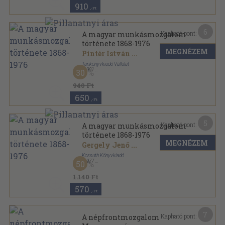
910
,-Ft
6
Kapható pont:
A magyar munkásmozgalom
története 1868-1976
MEGNÉZEM
Pintér István
...
Tankönyvkiadó Vállalat
,
1981
30
Ragasztott papírkötés
,
276
oldal
A magyar munkásmozgalom története sorozat
940 Ft
650
,-Ft
5
Kapható pont:
A magyar munkásmozgalom
története 1868-1976
MEGNÉZEM
Gergely Jenő
...
Kossuth Könyvkiadó
,
1977
50
Ragasztott papírkötés
,
329
oldal
A magyar munkásmozgalom története sorozat
1.140 Ft
570
,-Ft
7
Kapható pont:
A népfrontmozgalom