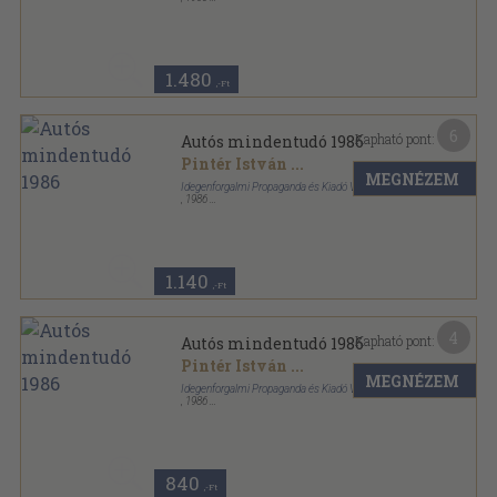
Fűzött papírkötés
,
223
oldal
1.480
,-Ft
6
Kapható pont:
Autós mindentudó 1986
Pintér István
...
MEGNÉZEM
Idegenforgalmi Propaganda és Kiadó Vállalat
,
1986
Ragasztott papírkötés
,
185
oldal
Autós mindentudó sorozat
1.140
,-Ft
4
Kapható pont:
Autós mindentudó 1986
Pintér István
...
MEGNÉZEM
Idegenforgalmi Propaganda és Kiadó Vállalat
,
1986
Ragasztott papírkötés
,
185
oldal
Autós mindentudó sorozat
840
,-Ft