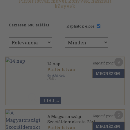
Pintér István művei, könyvek, használt
könyvek
Összesen 690 találat
Kaphatók előre:
9
Kapható pont:
14 nap
Pintér István
MEGNÉZEM
Gondolat Kiadó
,
1966
Fűzött papírkötés
,
258
oldal
1.180
,-Ft
5
Kapható pont:
A Magyarországi
Szociáldemokrata Párt
MEGNÉZEM
politikája a második
Pintér István