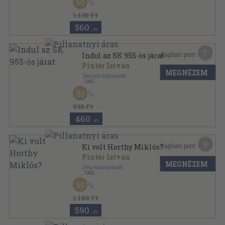
50
Útikalandok sorozat
1.130 Ft
560
,-Ft
7
Kapható pont:
Indul az SK 955-ös járat
Pintér István
MEGNÉZEM
Táncsics Könyvkiadó
,
1965
Fűzött kemény papírkötés
,
260
oldal
50
Útikalandok sorozat
930 Ft
460
,-Ft
9
Kapható pont:
Ki volt Horthy Miklós?
Pintér István
MEGNÉZEM
Zrínyi Katonai Kiadó
,
1968
Fűzött kemény papírkötés
,
350
oldal
50
1.180 Ft
590
,-Ft