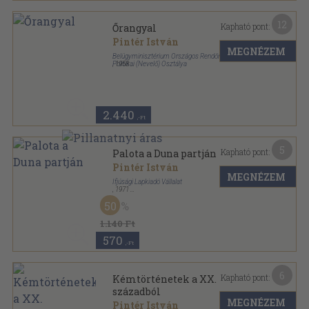
12
Kapható pont:
Őrangyal
Pintér István
MEGNÉZEM
Belügyminisztérium Országos Rendőrfőkapitányság
Politikai (Nevelő) Osztálya
,
1958
Ragasztott papírkötés
,
135
oldal
Rendőrség kiskönyvtára sorozat
2.440
,-Ft
5
Kapható pont:
Palota a Duna partján
Pintér István
MEGNÉZEM
Ifjúsági Lapkiadó Vállalat
,
1971
Ragasztott papírkötés
,
103
oldal
50
1.140 Ft
570
,-Ft
6
Kapható pont:
Kémtörténetek a XX.
századból
MEGNÉZEM
Pintér István