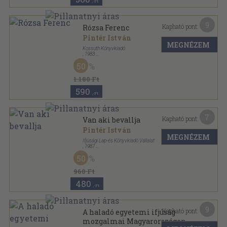
,-Ft
9
Kapható pont:
Rózsa Ferenc
Pintér István
MEGNÉZEM
Kossuth Könyvkiadó
,
1983
Fűzött kemény papírkötés
,
250
oldal
50
1.180 Ft
590
,-Ft
7
Kapható pont:
Van aki bevallja
Pintér István
MEGNÉZEM
Ifjúsági Lap-és Könyvkiadó Vállalat
,
1987
Ragasztott papírkötés
,
248
oldal
50
960 Ft
480
,-Ft
9
Kapható pont:
A haladó egyetemi ifjúság
mozgalmai Magyarországon