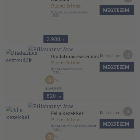
Pintér István
MEGNÉZEM
Possum Lap- és Könyvkiadó
,
2000
Ragasztott papírkötés
,
137
oldal
2.980
,-Ft
12
Kapható pont:
Diadalmas esztendők
Pintér István
MEGNÉZEM
Ifjúsági Lapkiadó Vállalat
,
1975
Fűzött kemény papírkötés
,
254
oldal
50
1.640 Ft
820
,-Ft
9
Kapható pont:
Fel a kezekkel!
Pintér István
MEGNÉZEM
Ifjúsági Lap- és Könyvkiadó Vállalat
,
1985
Ragasztott papírkötés
,
192
oldal
50