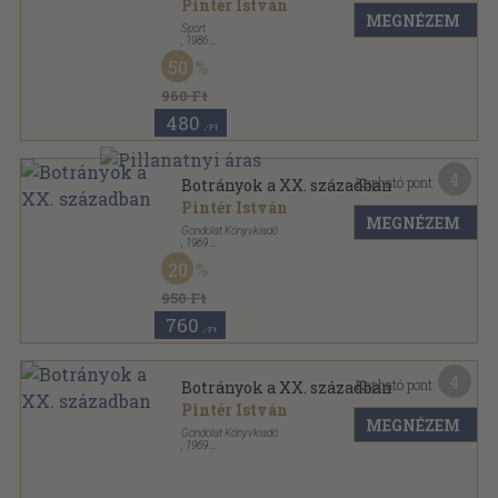
Pintér István
MEGNÉZEM
Sport
,
1986
Ragasztott papírkötés
,
180
oldal
50
960 Ft
480
,-Ft
4
Kapható pont:
Botrányok a XX. században
Pintér István
MEGNÉZEM
Gondolat Könyvkiadó
,
1969
Könyvkötői vászonkötés
,
371
oldal
20
950 Ft
760
,-Ft
4
Kapható pont:
Botrányok a XX. században
Pintér István
MEGNÉZEM
Gondolat Könyvkiadó
,
1969
Könyvkötői papírkötés
,
371
oldal