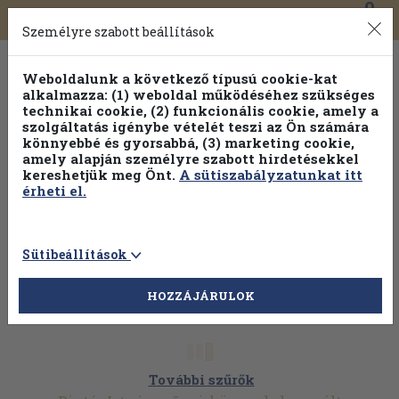
0
Toggle
Főmenü
Könyveink
navigation
Személyre szabott beállítások
Weboldalunk a következő típusú cookie-kat
alkalmazza: (1) weboldal működéséhez szükséges
technikai cookie, (2) funkcionális cookie, amely a
szolgáltatás igénybe vételét teszi az Ön számára
könnyebbé és gyorsabbá, (3) marketing cookie,
amely alapján személyre szabott hirdetésekkel
kereshetjük meg Önt.
A sütiszabályzatunkat itt
érheti el.
Sütibeállítások
HOZZÁJÁRULOK
További szűrők