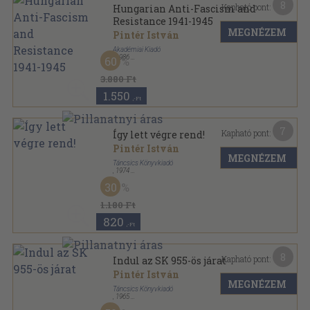
8
Kapható pont:
Hungarian Anti-Fascism and
Resistance 1941-1945
MEGNÉZEM
Pintér István
Akadémiai Kiadó
,
1986
60
Vászon
,
234
oldal
3.880 Ft
1.550
,-Ft
7
Kapható pont:
Így lett végre rend!
Pintér István
MEGNÉZEM
Táncsics Könyvkiadó
,
1974
Fűzött kemény papírkötés
,
360
oldal
30
1.180 Ft
820
,-Ft
8
Kapható pont:
Indul az SK 955-ös járat
Pintér István
MEGNÉZEM
Táncsics Könyvkiadó
,
1965
Fűzött keménykötés
,
260
oldal