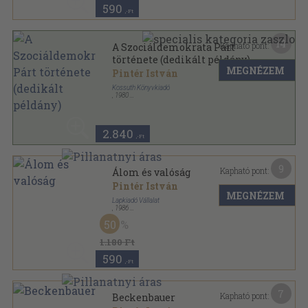
590
,-Ft
14
Kapható pont:
A Szociáldemokrata Párt
története (dedikált példány)
MEGNÉZEM
Pintér István
Kossuth Könyvkiadó
,
1980
Vászon
,
442
oldal
2.840
,-Ft
9
Kapható pont:
Álom és valóság
Pintér István
MEGNÉZEM
Lapkiadó Vállalat
,
1986
Ragasztott papírkötés
,
212
oldal
50
1.180 Ft
590
,-Ft
7
Kapható pont:
Beckenbauer