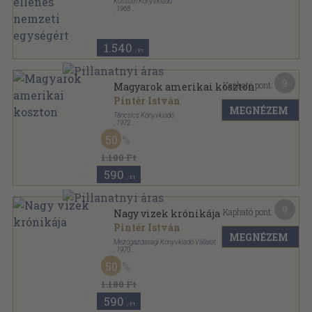
Kossuth Könyvkiadó
,
1968
Fűzött kemény papírkötés
,
325
oldal
1.540
,-Ft
9
Kapható pont:
Magyarok amerikai koszton
Pintér István
MEGNÉZEM
Táncsics Könyvkiadó
,
1972
Fűzött kemény papírkötés
,
335
oldal
50
1.180 Ft
590
,-Ft
9
Kapható pont:
Nagy vizek krónikája
Pintér István
MEGNÉZEM
Mezőgazdasági Könyvkiadó Vállalat
,
1970
Fűzött papírkötés
,
91
oldal
50
1.180 Ft
590
,-Ft