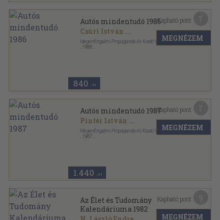
7
Kapható pont:
Autós mindentudó 1986
Csúri István
...
MEGNÉZEM
Idegenforgalmi Propaganda és Kiadó Vállalat
,
1986
Ragasztott papírkötés
,
185
oldal
Autós mindentudó sorozat
840
,-Ft
7
Kapható pont:
Autós mindentudó 1987
Pintér István
...
MEGNÉZEM
Idegenforgalmi Propaganda és Kiadó Vállalat
,
1987
Ragasztott papírkötés
,
183
oldal
Autós mindentudó sorozat
1.440
,-Ft
9
Kapható pont:
Az Élet és Tudomány
Kalendáriuma 1982
MEGNÉZEM
N. László Endre
...