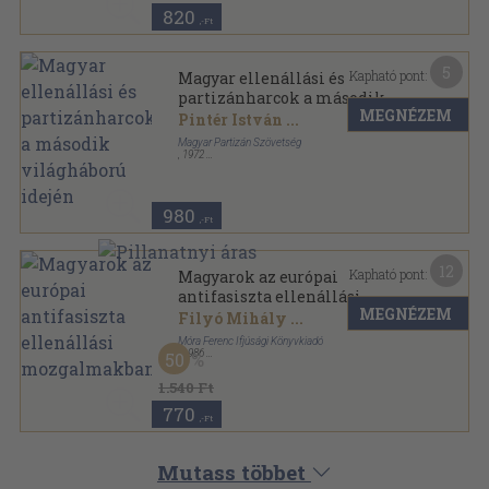
820
,-Ft
5
Kapható pont:
Magyar ellenállási és
partizánharcok a második
MEGNÉZEM
világháború idején
Pintér István
...
Magyar Partizán Szövetség
,
1972
Tűzött kötés
,
130
oldal
980
,-Ft
12
Kapható pont:
Magyarok az európai
antifasiszta ellenállási
MEGNÉZEM
mozgalmakban
Filyó Mihály
...
Móra Ferenc Ifjúsági Könyvkiadó
,
1986
50
Fűzött kemény papírkötés
,
186
oldal
1.540 Ft
770
,-Ft
Mutass többet