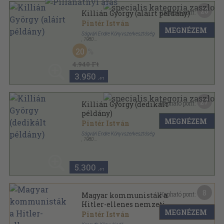
20
Kapható pont:
Killián György (aláírt példány)
Pintér István
MEGNÉZEM
Ságvári Endre Könyvszerkesztőség
,
1980
Fűzött kemény papírkötés
,
198
oldal
20
4.940 Ft
3.950
,-Ft
27
Kapható pont:
Killián György (dedikált
példány)
MEGNÉZEM
Pintér István
Ságvári Endre Könyvszerkesztőség
,
1980
Fűzött kemény papírkötés
,
198
oldal
5.300
,-Ft
8
Kapható pont:
Magyar kommunisták a
Hitler-ellenes nemzeti
MEGNÉZEM
egységért
Pintér István