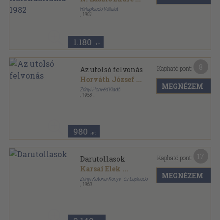
Hírlapkiadó Vállalat
,
1981
Ragasztott papírkötés
,
384
oldal
Az Élet és Tudomány Kalendáriuma sorozat
1.180
,-Ft
8
Kapható pont:
Az utolsó felvonás
Horváth József
...
MEGNÉZEM
Zrínyi Honvéd Kiadó
,
1958
Varrott papírkötés
,
526
oldal
980
,-Ft
17
Kapható pont:
Darutollasok
Karsai Elek
...
MEGNÉZEM
Zrínyi Katonai Könyv- és Lapkiadó
,
1960
Varrott papírkötés
,
255
oldal