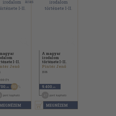
magyar
A magyar
odalom
irodalom
rténete I-II.
története I-II.
ntér Jenő
Pintér Jenő
2
1938
400 Ft
50
700
9.400
,-Ft
,-Ft
8
47
pont kapható
pont kapható
MEGNÉZEM
MEGNÉZEM