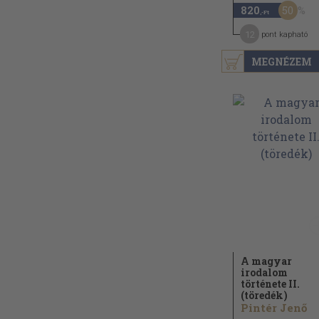
50
820
,-Ft
12
pont kapható
MEGNÉZEM
A magyar
irodalom
története II.
(töredék)
Pintér Jenő