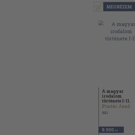
MEGNÉZEM
A magyar
irodalom
története I-II.
Pintér Jenő
1921
8.900
,-Ft