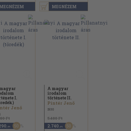
MEGNÉZEM
MEGNÉZEM
magyar
A magyar
odalom
irodalom
rténete I.
története II.
öredék)
Pintér Jenő
ntér Jenő
1930
2
580 Ft
5.480 Ft
50
50
290
2.740
,-Ft
,-Ft