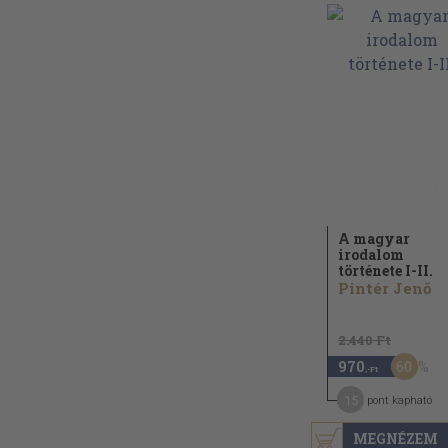
A magyar
irodalom
története I-II.
Pintér Jenő
2.440 Ft
60
970
,-Ft
15
pont kapható
MEGNÉZEM