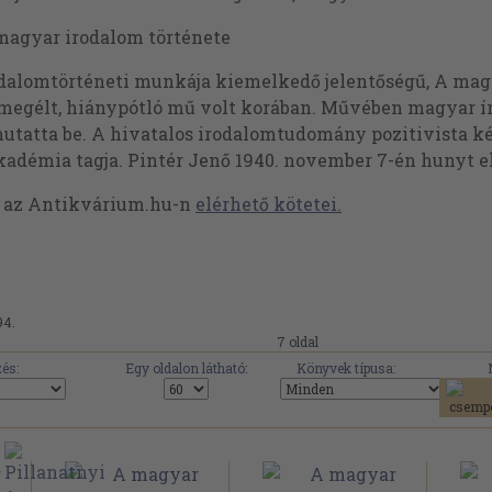
magyar irodalom története
odalomtörténeti munkája kiemelkedő jelentőségű, A ma
 megélt, hiánypótló mű volt korában. Művében magyar író
tatta be. A hivatalos irodalomtudomány pozitivista ké
démia tagja. Pintér Jenő 1940. november 7-én hunyt el
t az Antikvárium.hu-n
elérhető kötetei.
94.
7 oldal
és:
Egy oldalon látható:
Könyvek típusa: