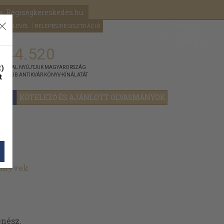
k: Régiségkereskedés.hu
A kosaram
HÍRLEVÉL
BELÉPÉS/REGISZTRÁCIÓ
MÉG
0
5000
Ft
144.520
)
ÁNNYAL NYÚJTJUK MAGYARORSZÁG
t
GYOBB ANTIKVÁR KÖNYV-KÍNÁLATÁT
YOK
KÖTELEZŐ ÉS AJÁNLOTT OLVASMÁNYOK
könyvek
énész.