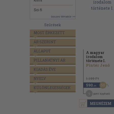
Krimi
Sci-fi
összes témakör >>
Szűrések
MOST ÉRKEZETT
ÁR SZERINT
ÁLLAPOT
A magyar
irodalom
PILLANATNYI ÁR
története I.
Pintér Jenő
KIADÁS ÉVE
NYELV
1.180 Ft
50
590
,-Ft
KÜLÖNLEGESSÉGEK
9
pont kapható
MEGNÉZEM