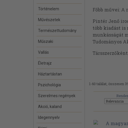
Történelem
Főbb művei: A 
Művészetek
Pintér Jenő ir
több kiadást is
Természettudomány
munkásságát mu
Tudományos Aka
Műszaki
Vallás
Társszerzőkén
Életrajz
Háztartástan
1-60 találat, összesen 3
Pszichológia
Szerelmes regények
Rendez
Akció, kaland
Idegennyelv