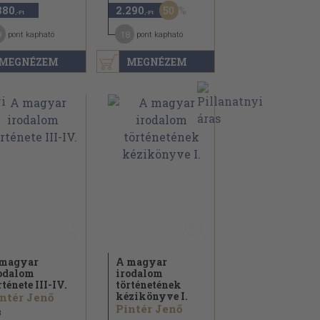
50
880
2.290
,-Ft
,-Ft
9
18
pont kapható
pont kapható
MEGNÉZEM
MEGNÉZEM
magyar
A magyar
odalom
irodalom
rténete III-IV.
történetének
kézikönyve I.
ntér Jenő
Pintér Jenő
3