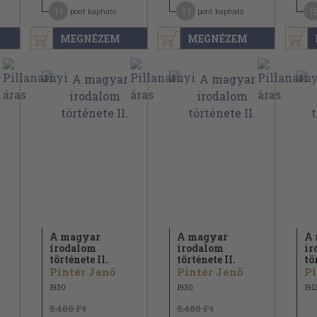
11
11
1
pont kapható
pont kapható
MEGNÉZEM
MEGNÉZEM
A magyar
A magyar
A 
irodalom
irodalom
ir
története II.
története II.
tö
Pintér Jenő
Pintér Jenő
Pi
1930
1930
191
5.480 Ft
5.480 Ft