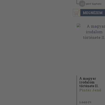
45
pont kapható
MEGNÉZEM
A magyar
irodalom
története II.
Pintér Jenő
1.640 Ft