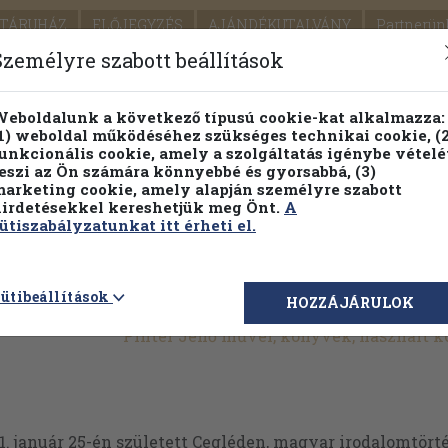
TÁRUHÁZ
ELŐJEGYZÉS
AJÁNDÉKUTALVÁNY
Partnerün
SZÁLLÍTÁS
SEGÍTSÉG
Személyre szabott beállítások
1.
Részletes kereső
Témaköri fa
eboldalunk a következő típusú cookie-kat alkalmazza:
1) weboldal működéséhez szükséges technikai cookie, (2
KIADV
unkcionális cookie, amely a szolgáltatás igénybe vételé
LEGNA
eszi az Ön számára könnyebbé és gyorsabbá, (3)
arketing cookie, amely alapján személyre szabott
PILLANATNYI ÁRAINK
FENNTARTHATÓ OLVASMÁN
irdetésekkel kereshetjük meg Önt.
A
ütiszabályzatunkat itt érheti el.
ütibeállítások
HOZZÁJÁRULOK
Pintér Jenő művei, könyvek, használt 
1. január 25-én született Cegléden, magyar irodalomtört