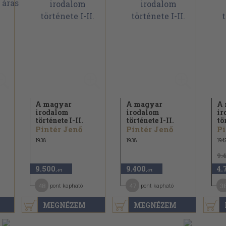
A magyar
A magyar
A 
irodalom
irodalom
ir
története I-II.
története I-II.
tö
Pintér Jenő
Pintér Jenő
Pi
1938
1938
194
9.
9.500
9.400
4.
,-Ft
,-Ft
48
47
3
pont kapható
pont kapható
MEGNÉZEM
MEGNÉZEM