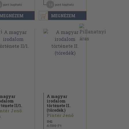
8
14
pont kapható
pont kapható
MEGNÉZEM
MEGNÉZEM
magyar
A magyar
odalom
irodalom
rténete II/
1.
története II.
(töredék)
ntér Jenő
Pintér Jenő
3
1942
4.580 Ft