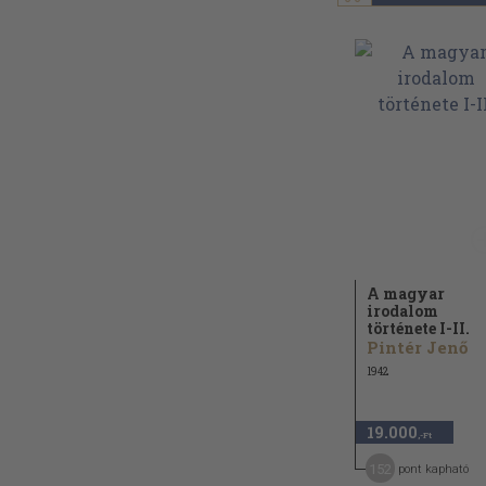
A magyar
irodalom
története I-II.
Pintér Jenő
1942
19.000
,-Ft
152
pont kapható