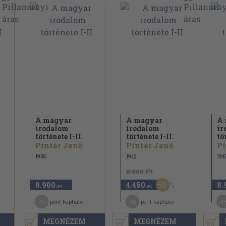
A magyar
A magyar
A 
irodalom
irodalom
ir
története I-II.
története I-II.
tö
Pintér Jenő
Pintér Jenő
Pi
1938
1942
194
8.900 Ft
50
8.900
4.450
8.
,-Ft
,-Ft
45
40
4
pont kapható
pont kapható
MEGNÉZEM
MEGNÉZEM