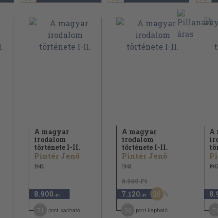
A magyar
A magyar
A 
irodalom
irodalom
ir
története I-II.
története I-II.
tö
Pintér Jenő
Pintér Jenő
Pi
1942
1942
194
8.900 Ft
20
8.900
7.120
8.
,-Ft
,-Ft
71
36
7
pont kapható
pont kapható