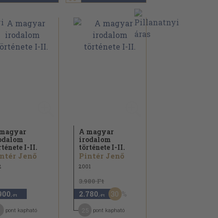
magyar
A magyar
odalom
irodalom
rténete I-II.
története I-II.
ntér Jenő
Pintér Jenő
2
2001
3.980 Ft
30
900
2.780
,-Ft
,-Ft
1
25
pont kapható
pont kapható