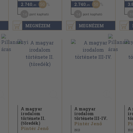
50
50
2.740
2.740
3.
,-Ft
,-Ft
14
14
1
pont kapható
pont kapható
MEGNÉZEM
MEGNÉZEM
A magyar
A magyar
A 
irodalom
irodalom
ir
története II.
története III-IV.
tö
(töredék)
Pintér Jenő
Pi
Pintér Jenő
1913
191