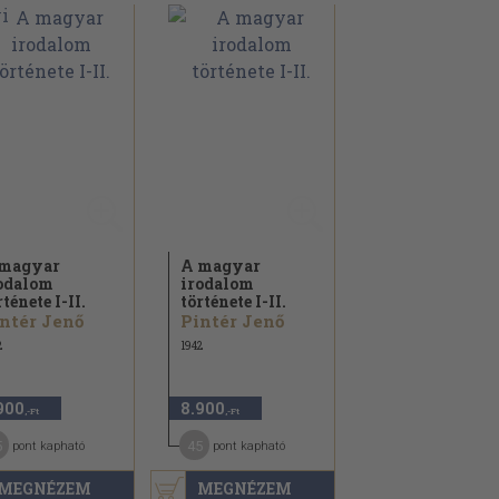
magyar
A magyar
odalom
irodalom
rténete I-II.
története I-II.
ntér Jenő
Pintér Jenő
2
1942
900
8.900
,-Ft
,-Ft
5
45
pont kapható
pont kapható
MEGNÉZEM
MEGNÉZEM