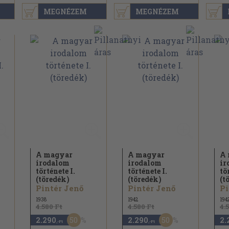
MEGNÉZEM
MEGNÉZEM
A magyar
A magyar
A 
irodalom
irodalom
ir
története I.
története I.
tö
(töredék)
(töredék)
(t
Pintér Jenő
Pintér Jenő
Pi
1938
1942
194
4.580 Ft
4.580 Ft
4.
50
50
2.290
2.290
2.
,-Ft
,-Ft