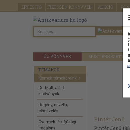
ÉRTESÍTŐ
FIZESSEN
KÖNYVVEL!
AUKCIÓ
PON
W
(
f
t
m
ÚJ KÖNYVEK
MOST ÉRKEZETT
h
s
TÉMAKÖR
Kiemelt témaköreink
S
Dedikált, aláírt
kiadványok
Regény, novella,
elbeszélés
Pintér Jenő
Gyermek- és ifjúsági
Pintér Jenő 188
irodalom