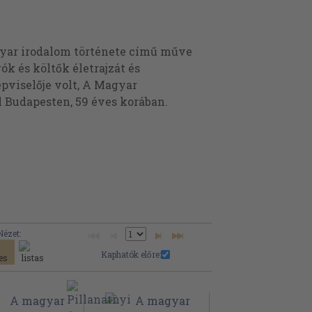
gyar irodalom története című műve
k és költők életrajzát és
pviselője volt, A Magyar
 Budapesten, 59 éves korában.
Nézet:
Kaphatók előre: