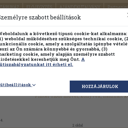
TÁRUHÁZ
ELŐJEGYZÉS
AJÁNDÉKUTALVÁNY
Partnerün
SZÁLLÍTÁS
SEGÍTSÉG
Személyre szabott beállítások
1.
Részletes kereső
Témaköri fa
eboldalunk a következő típusú cookie-kat alkalmazza:
1) weboldal működéséhez szükséges technikai cookie, (2
KIADV
unkcionális cookie, amely a szolgáltatás igénybe vételé
LEGNA
eszi az Ön számára könnyebbé és gyorsabbá, (3)
arketing cookie, amely alapján személyre szabott
PILLANATNYI ÁRAINK
FENNTARTHATÓ OLVASMÁN
irdetésekkel kereshetjük meg Önt.
A
ütiszabályzatunkat itt érheti el.
ütibeállítások
HOZZÁJÁRULOK
Pintér Tibor művei, könyvek, használt 
04.
2 oldal