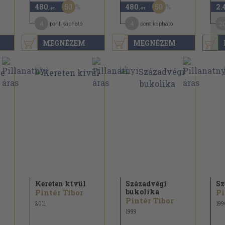
50
50
480
480
2.
,-Ft
,-Ft
4
4
2
pont kapható
pont kapható
MEGNÉZEM
MEGNÉZEM
Kereten kívül
Századvégi
Sz
bukolika
Pintér Tibor
Pi
Pintér Tibor
2011
199
1999