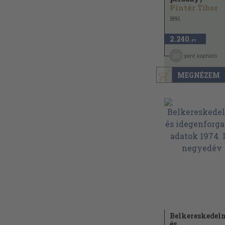
Pintér Tibor
1991
2.240
,-Ft
20
pont kapható
MEGNÉZEM
Belkereskedel
és