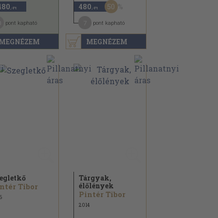
50
480
480
,-Ft
,-Ft
0
7
pont kapható
pont kapható
MEGNÉZEM
MEGNÉZEM
egletkő
Tárgyak,
élőlények
ntér Tibor
Pintér Tibor
6
2014