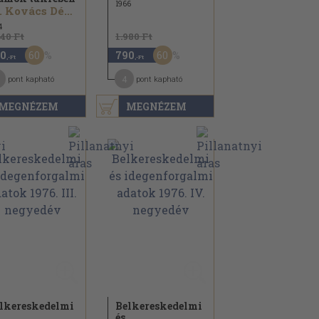
1966
Dr. Kovács Dénes
4
940 Ft
1.980 Ft
60
60
0
790
,-Ft
,-Ft
4
pont kapható
pont kapható
MEGNÉZEM
MEGNÉZEM
lkereskedelmi
Belkereskedelmi
és