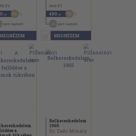
150 Ft
960 Ft
50
50
0
480
,-Ft
,-Ft
4
pont kapható
pont kapható
MEGNÉZEM
MEGNÉZEM
Belkereskedelem
lkereskedelem
1965
jlődése a
Dr. Zafir Mihály
ámok tükrében