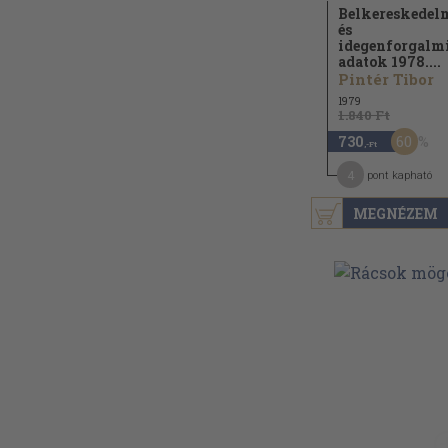
Belkereskedel
és
idegenforgalm
adatok 1978....
Pintér Tibor
1979
1.840 Ft
60
730
,-Ft
4
pont kapható
MEGNÉZEM