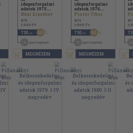
i
idegenforgalmi
idegenforgalmi
id
adatok 1975....
adatok 1976....
ad
Bézi Erzsébet
Pintér Tibor
Pi
1975
1976
197
1.840 Ft
1.840 Ft
1.
60
60
730
730
73
,-Ft
,-Ft
4
4
4
pont kapható
pont kapható
MEGNÉZEM
MEGNÉZEM