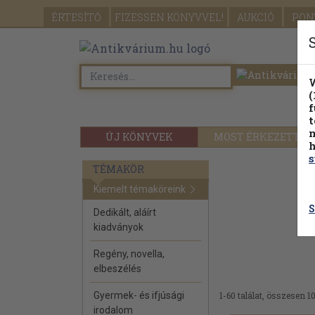
ÉRTESÍTŐ
FIZESSEN
KÖNYVVEL!
AUKCIÓ
PON
W
(
f
t
m
ÚJ KÖNYVEK
MOST ÉRKEZETT
h
s
TÉMAKÖR
Kiemelt témaköreink
S
Dedikált, aláírt
kiadványok
Regény, novella,
elbeszélés
Gyermek- és ifjúsági
1-60 találat, összesen 1
irodalom