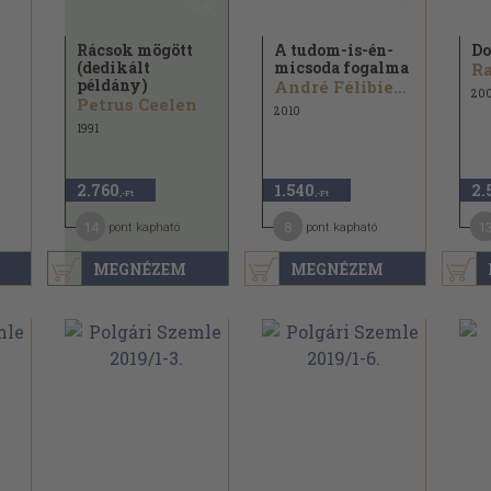
Rácsok mögött
A tudom-is-én-
D
(dedikált
micsoda fogalma
példány)
André Félibien...
200
Petrus Ceelen
2010
1991
2.760
1.540
2.
,-Ft
,-Ft
14
8
1
pont kapható
pont kapható
MEGNÉZEM
MEGNÉZEM