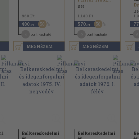
1999
196
960 Ft
1.140 Ft
1.
50
50
480
570
77
,-Ft
,-Ft
4
9
6
pont kapható
pont kapható
MEGNÉZEM
MEGNÉZEM
mi
Belkereskedelmi
Belkereskedelmi
Be
és
és
és