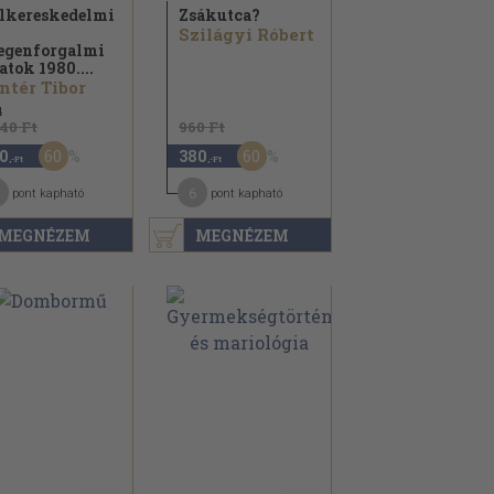
lkereskedelmi
Zsákutca?
Szilágyi Róbert
egenforgalmi
atok 1980....
ntér Tibor
4
840 Ft
960 Ft
60
60
0
380
,-Ft
,-Ft
6
pont kapható
pont kapható
MEGNÉZEM
MEGNÉZEM