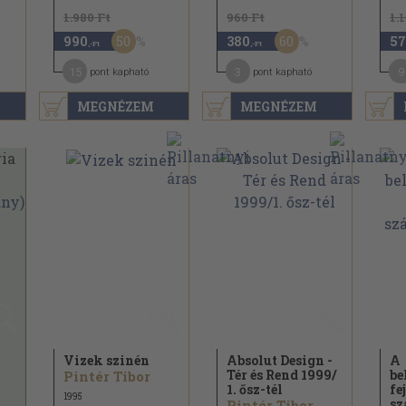
1.980 Ft
960 Ft
1.
50
60
990
380
57
,-Ft
,-Ft
15
3
9
pont kapható
pont kapható
MEGNÉZEM
MEGNÉZEM
Vizek szinén
Absolut Design -
A
Tér és Rend 1999/
be
Pintér Tibor
1. ősz-tél
fe
1995
sz
Pintér Tibor...