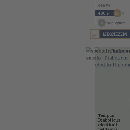
960 Ft
50
480
,-Ft
4
pont kapható
MEGNÉZEM
Tempus
Diabolicus
(dedikált
példány)