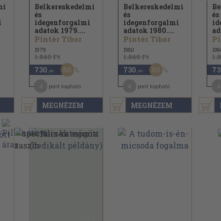
mi
Belkereskedelmi
Belkereskedelmi
Be
és
és
és
i
idegenforgalmi
idegenforgalmi
id
adatok 1979....
adatok 1980....
ad
Pintér Tibor
Pintér Tibor
Pi
1979
1980
198
1.840 Ft
1.840 Ft
1.
60
60
730
730
73
,-Ft
,-Ft
4
4
4
pont kapható
pont kapható
MEGNÉZEM
MEGNÉZEM