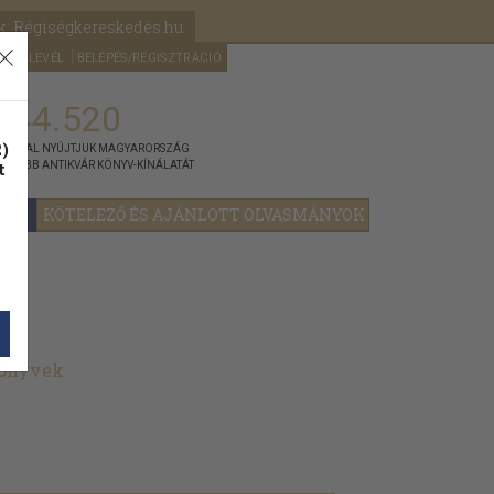
k: Régiségkereskedés.hu
A kosaram
HÍRLEVÉL
BELÉPÉS/REGISZTRÁCIÓ
MÉG
0
5000
Ft
144.520
)
ÁNNYAL NYÚJTJUK MAGYARORSZÁG
t
GYOBB ANTIKVÁR KÖNYV-KÍNÁLATÁT
YOK
KÖTELEZŐ ÉS AJÁNLOTT OLVASMÁNYOK
könyvek