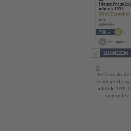
idegenforgalm
adatok 1974....
Bézi Erzsébet
1974
1.840 Ft
60
730
,-Ft
4
pont kapható
MEGNÉZEM