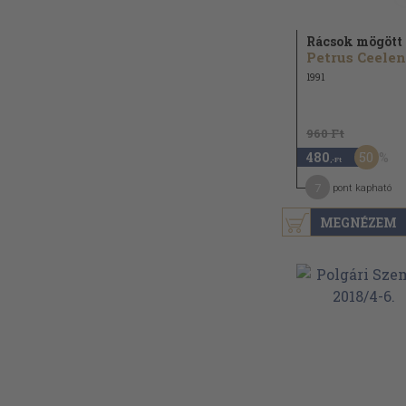
Rácsok mögött
Petrus Ceelen
1991
960 Ft
50
480
,-Ft
7
pont kapható
MEGNÉZEM