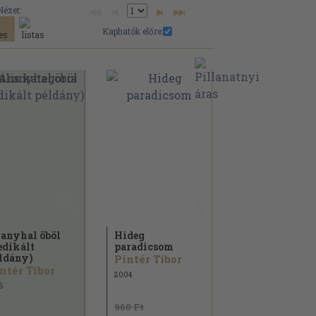
Nézet:
Kaphatók előre:
anyhal öböl
Hideg
edikált
paradicsom
ldány)
Pintér Tibor
ntér Tibor
2004
6
960 Ft