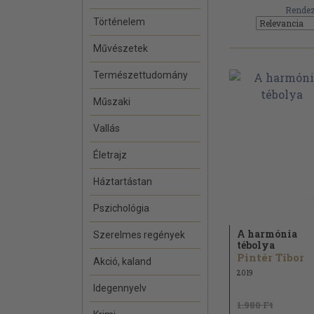
Rendez
Történelem
Művészetek
Természettudomány
Műszaki
Vallás
Életrajz
Háztartástan
Pszichológia
A harmónia
Szerelmes regények
tébolya
Pintér Tibor
Akció, kaland
2019
Idegennyelv
1.980 Ft