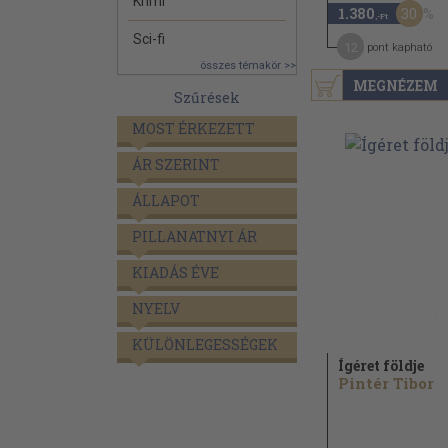
Krimi
30
1.380
,-Ft
Sci-fi
12
pont kapható
összes témakör >>
MEGNÉZEM
Szűrések
MOST ÉRKEZETT
ÁR SZERINT
ÁLLAPOT
PILLANATNYI ÁR
KIADÁS ÉVE
NYELV
KÜLÖNLEGESSÉGEK
Ígéret földje
Pintér Tibor