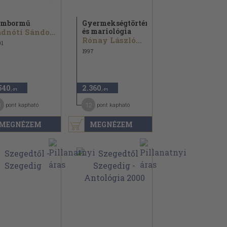
ombormű
Gyermekségtörténet
és mariológia
Radnóti Sándor...
Rónay László...
1
1997
540
2.360
,-Ft
,-Ft
3
12
pont kapható
pont kapható
MEGNÉZEM
MEGNÉZEM