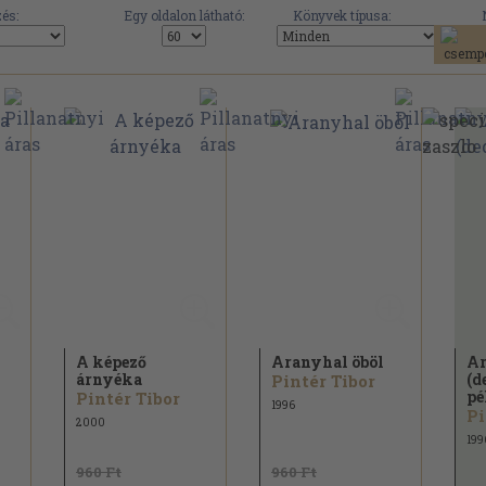
és:
Egy oldalon látható:
Könyvek típusa:
A képező
Aranyhal öböl
Ar
árnyéka
(d
Pintér Tibor
pé
Pintér Tibor
1996
Pi
2000
199
960 Ft
960 Ft