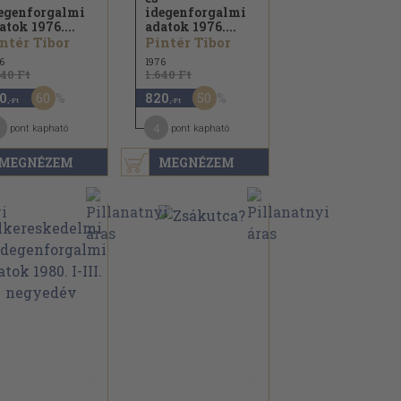
egenforgalmi
idegenforgalmi
atok 1976....
adatok 1976....
ntér Tibor
Pintér Tibor
6
1976
840 Ft
1.640 Ft
60
50
0
820
,-Ft
,-Ft
4
pont kapható
pont kapható
MEGNÉZEM
MEGNÉZEM