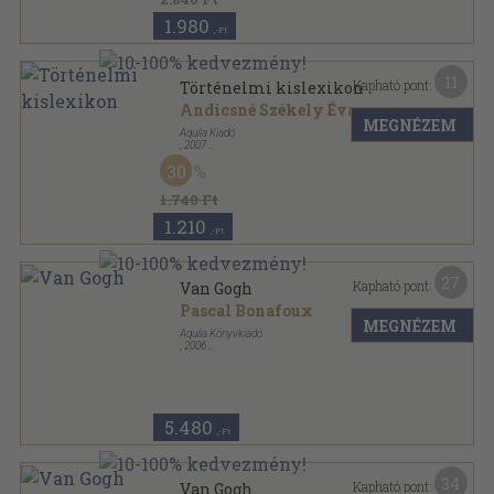
1.980
,-Ft
11
Kapható pont:
Történelmi kislexikon
Andicsné Székely Éva
MEGNÉZEM
Aquila Kiadó
,
2007
Fűzött kemény papírkötés
,
303
oldal
30
Diákszótár sorozat
1.740 Ft
1.210
,-Ft
27
Kapható pont:
Van Gogh
Pascal Bonafoux
MEGNÉZEM
Aquila Könyvkiadó
,
2006
Fűzött kemény papírkötés
,
160
oldal
A művészet profiljai sorozat
5.480
,-Ft
34
Kapható pont:
Van Gogh