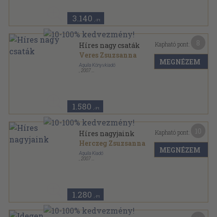
3.140
,-Ft
8
Kapható pont:
Híres nagy csaták
Veres Zsuzsanna
MEGNÉZEM
Aquila Könyvkiadó
,
2007
Ragasztott papírkötés
,
192
oldal
Sulibúvár sorozat
1.580
,-Ft
10
Kapható pont:
Híres nagyjaink
Herczeg Zsuzsanna
MEGNÉZEM
Aquila Kiadó
,
2007
Ragasztott papírkötés
,
322
oldal
Sulibúvár sorozat
1.280
,-Ft