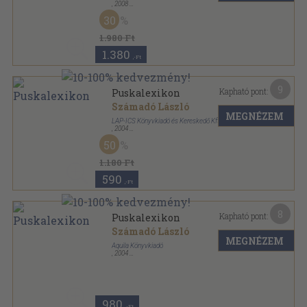
,
2008
Fűzött kemény papírkötés
,
31
oldal
30
A mi világunk sorozat
1.980 Ft
1.380
,-Ft
9
Kapható pont:
Puskalexikon
Számadó László
MEGNÉZEM
LAP-ICS Könyvkiadó és Kereskedő Kft
,
2004
Ragasztott papírkötés
,
236
oldal
50
1.180 Ft
590
,-Ft
8
Kapható pont:
Puskalexikon
Számadó László
MEGNÉZEM
Aquila Könyvkiadó
,
2004
Ragasztott papírkötés
,
193
oldal
980
,-Ft