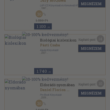
July McQueen
MEGNÉZEM
LAP-ICS Könyvkiadó és Kereskedő Kft
,
1997
Ragasztott papírkötés
,
237
oldal
30
1.580 Ft
1.100
,-Ft
14
Kapható pont:
Biológiai kislexikon
Pásti Csaba
MEGNÉZEM
Aquila Könyvkiadó
,
2007
Fűzött kemény papírkötés
,
301
oldal
Diákszótár sorozat
1.740
,-Ft
10
Kapható pont:
Eldorádó nyomában
Daniel Florion
...
MEGNÉZEM
Pro-Book Könyvkiadó
,
2009
Ragasztott papírkötés
,
270
oldal
30
1.640 Ft