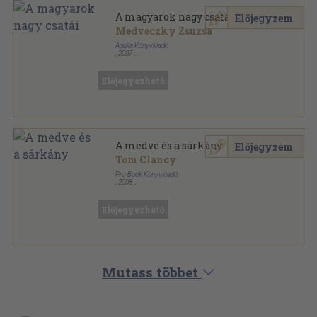
A magyarok nagy csatái
Előjegyzem
Medveczky Zsuzsa
Aquila Könyvkiadó
,
2007
Ragasztott papírkötés
,
193
oldal
Sulibúvár sorozat
Előjegyezhető
A medve és a sárkány
Előjegyzem
Tom Clancy
Pro-Book Könyvkiadó
,
2008
Fűzött kemény papírkötés
,
902
oldal
Előjegyezhető
Mutass többet