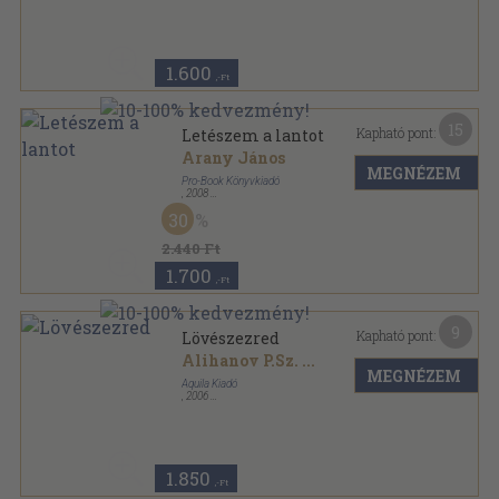
Tűzött kötés
,
48
oldal
1.600
,-Ft
15
Kapható pont:
Letészem a lantot
Arany János
MEGNÉZEM
Pro-Book Könyvkiadó
,
2008
Fűzött kemény papírkötés
,
397
oldal
30
2.440 Ft
1.700
,-Ft
9
Kapható pont:
Lövészezred
Alihanov P.Sz.
...
MEGNÉZEM
Aquila Kiadó
,
2006
Ragasztott papírkötés
,
221
oldal
CCCP regények sorozat
1.850
,-Ft