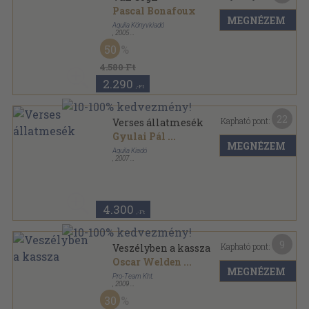
Pascal Bonafoux
MEGNÉZEM
Aquila Könyvkiadó
,
2005
Fűzött kemény papírkötés
,
160
oldal
50
4.580 Ft
2.290
,-Ft
22
Kapható pont:
Verses állatmesék
Gyulai Pál
...
MEGNÉZEM
Aquila Kiadó
,
2007
Fűzött kemény papírkötés
,
79
oldal
4.300
,-Ft
9
Kapható pont:
Veszélyben a kassza
Oscar Welden
...
MEGNÉZEM
Pro-Team Kht.
,
2009
Ragasztott papírkötés
,
251
oldal
30