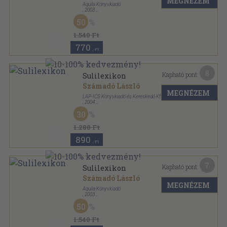
MEGNÉZEM
Aquila Könyvkiadó
,
2003
Ragasztott papírkötés
,
254
oldal
50
1.540 Ft
770
,-Ft
8
Kapható pont:
Sulilexikon
Számadó László
MEGNÉZEM
LAP-ICS Könyvkiadó és Kereskedő Kft
,
2004
Ragasztott papírkötés
,
240
oldal
30
1.280 Ft
890
,-Ft
7
Kapható pont:
Sulilexikon
Számadó László
MEGNÉZEM
Aquila Könyvkiadó
,
2003
Ragasztott papírkötés
,
270
oldal
50
Sulilexikon sorozat
1.540 Ft