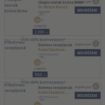
11
Kapható pont:
Idegen szavak kislexikona
Dr. Minya Károly
MEGNÉZEM
Aquila Kiadó
,
2007
Fűzött kemény papírkötés
,
325
oldal
30
Diákszótár sorozat
1.740 Ft
1.210
,-Ft
7
Kapható pont:
Kedvenc receptjeink
Szabó Sándorné
...
MEGNÉZEM
LAP-ICS Könyvkiadó
,
1995
Ragasztott papírkötés
,
156
oldal
30
1.180 Ft
820
,-Ft
6
Kapható pont:
Kedvenc receptjeink
Szabó Sándorné
...
MEGNÉZEM
LAP-ICS Könyvkiadó
,
1994
Ragasztott papírkötés
,
156
oldal