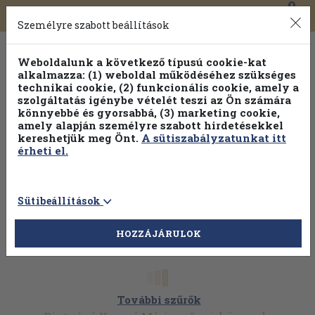
0
Toggle
Főmenü
Könyveink
navigation
Személyre szabott beállítások
Weboldalunk a következő típusú cookie-kat
alkalmazza: (1) weboldal működéséhez szükséges
technikai cookie, (2) funkcionális cookie, amely a
szolgáltatás igénybe vételét teszi az Ön számára
könnyebbé és gyorsabbá, (3) marketing cookie,
Válogasson több mint 1.000.000 kiadványunk közül
10-
amely alapján személyre szabott hirdetésekkel
100% kedvezménnyel!
kereshetjük meg Önt.
A sütiszabályzatunkat itt
érheti el.
Sütibeállítások
HOZZÁJÁRULOK
További szűrők