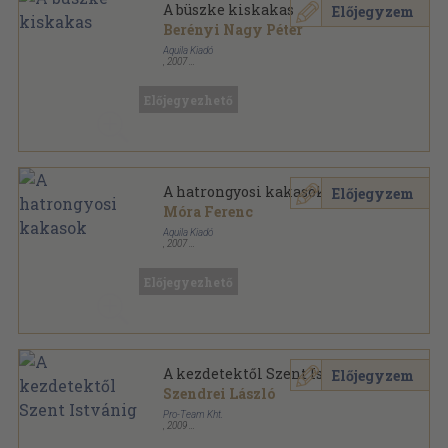
A büszke kiskakas
Előjegyzem
Berényi Nagy Péter
Aquila Kiadó
,
2007
Varrott keménykötés
,
29
oldal
Előjegyezhető
A hatrongyosi kakasok
Előjegyzem
Móra Ferenc
Aquila Kiadó
,
2007
Fűzött kemény papírkötés
,
95
oldal
Előjegyezhető
A kezdetektől Szent Istvánig
Előjegyzem
Szendrei László
Pro-Team Kht.
,
2009
Ragasztott papírkötés
,
155
oldal
A magyar nemzet története sorozat