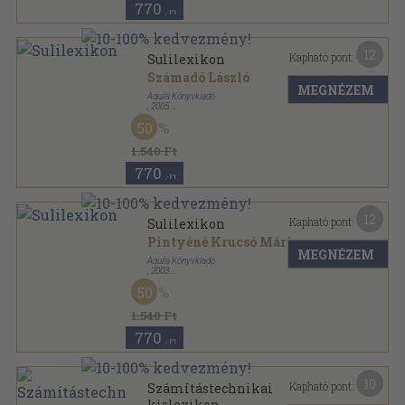
770
,-Ft
12
Kapható pont:
Sulilexikon
Számadó László
MEGNÉZEM
Aquila Könyvkiadó
,
2005
Ragasztott papírkötés
,
205
oldal
50
1.540 Ft
770
,-Ft
12
Kapható pont:
Sulilexikon
Pintyéné Krucsó Mária
MEGNÉZEM
Aquila Könyvkiadó
,
2003
Ragasztott papírkötés
,
266
oldal
50
1.540 Ft
770
,-Ft
10
Kapható pont:
Számítástechnikai
kislexikon