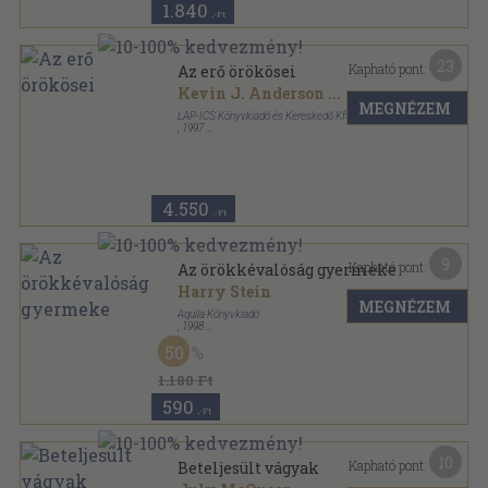
1.840
,-Ft
23
Kapható pont:
Az erő örökösei
Kevin J. Anderson
...
MEGNÉZEM
LAP-ICS Könyvkiadó és Kereskedő Kft
,
1997
Ragasztott papírkötés
,
240
oldal
Star Wars sorozat
4.550
,-Ft
9
Kapható pont:
Az örökkévalóság gyermeke
Harry Stein
MEGNÉZEM
Aquila Könyvkiadó
,
1998
Fűzött kemény papírkötés
,
349
oldal
50
1.180 Ft
590
,-Ft
10
Kapható pont:
Beteljesült vágyak