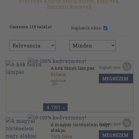
Pintyéné Krucsó Mária művei, könyvek,
használt könyvek
Összesen 115 találat
Kaphatók előre:
24
Kapható pont:
A kék fényű lámpás
Grimm
MEGNÉZEM
Aquila Kiadó
,
2007
Fűzött kemény papírkötés
,
128
oldal
4.780
,-Ft
15
Kapható pont:
A magyar történelem nagy
alakjai
MEGNÉZEM
Tóth Dóra