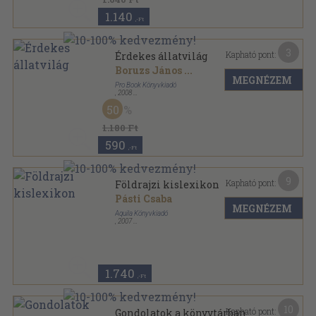
1.140
,-Ft
3
Kapható pont:
Érdekes állatvilág
Boruzs János
...
MEGNÉZEM
Pro Book Könyvkiadó
,
2008
Varrott keménykötés
,
31
oldal
50
A Mi világunk sorozat
1.180 Ft
590
,-Ft
9
Kapható pont:
Földrajzi kislexikon
Pásti Csaba
MEGNÉZEM
Aquila Könyvkiadó
,
2007
Fűzött kemény papírkötés
,
294
oldal
Diákszótár sorozat
1.740
,-Ft
10
Kapható pont:
Gondolatok a könyvtárban