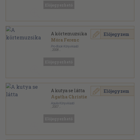
Előjegyezhető
A körtemuzsika
Előjegyzem
Móra Ferenc
Pro-Book Könyvkiadó
,
2008
Fűzött kemény papírkötés
,
30
oldal
Előjegyezhető
A kutya se látta
Előjegyzem
Agatha Christie
Aquila Könyvkiadó
,
2007
Fűzött kemény papírkötés
,
310
oldal
Előjegyezhető