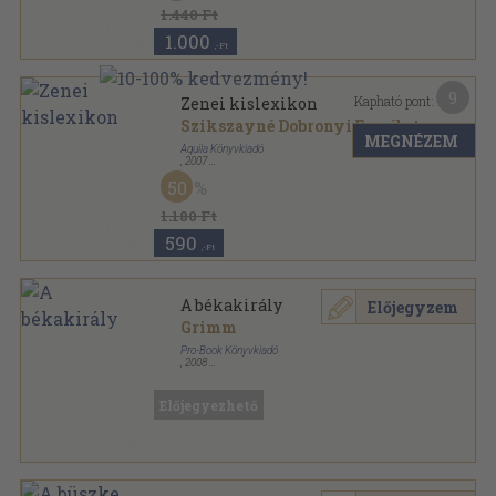
1.440 Ft
1.000
,-Ft
9
Kapható pont:
Zenei kislexikon
Szikszayné Dobronyi Erzsébet
MEGNÉZEM
Aquila Könyvkiadó
,
2007
Fűzött kemény papírkötés
,
297
oldal
50
Diákszótár sorozat
1.180 Ft
590
,-Ft
A békakirály
Előjegyzem
Grimm
Pro-Book Könyvkiadó
,
2008
Ragasztott kemény papírkötés
,
31
oldal
Grimm mesék sorozat
Előjegyezhető