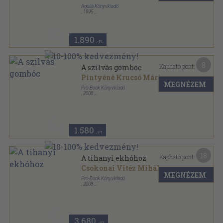
Aquila Könyvkiadó
,
1995
Fűzött kemény papírkötés
,
92
oldal
1.890
,-Ft
8
Kapható pont:
A szilvás gombóc
Pintyéné Krucsó Mária
MEGNÉZEM
Pro-Book Könyvkiadó
,
2008
Ragasztott kemény papírkötés
,
31
oldal
Magyar népmesék sorozat
1.580
,-Ft
18
Kapható pont:
A tihanyi ekhóhoz
Csokonai Vitéz Mihály
MEGNÉZEM
Pro-Book Könyvkiadó
,
2008
Fűzött kemény papírkötés
,
393
oldal
3.680
,-Ft