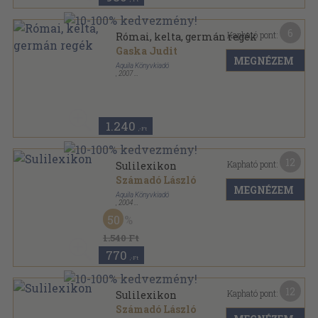
6
Kapható pont:
Római, kelta, germán regék
Gaska Judit
MEGNÉZEM
Aquila Könyvkiadó
,
2007
Ragasztott papírkötés
,
296
oldal
Sulibúvár sorozat
1.240
,-Ft
12
Kapható pont:
Sulilexikon
Számadó László
MEGNÉZEM
Aquila Könyvkiadó
,
2004
Ragasztott papírkötés
,
237
oldal
50
1.540 Ft
770
,-Ft
12
Kapható pont:
Sulilexikon
Számadó László