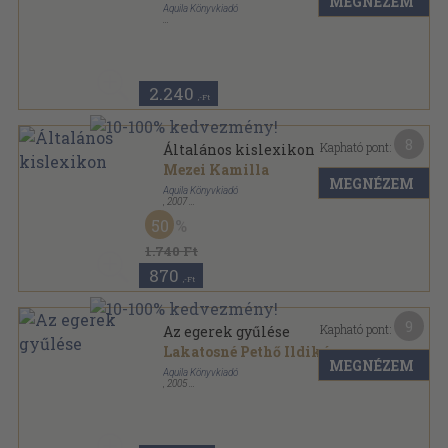
MEGNÉZEM
Aquila Könyvkiadó
Fűzött kemény papírkötés
,
104
oldal
2.240
,-Ft
8
Kapható pont:
Általános kislexikon
Mezei Kamilla
MEGNÉZEM
Aquila Könyvkiadó
,
2007
Fűzött kemény papírkötés
,
334
oldal
50
Diákszótár sorozat
1.740 Ft
870
,-Ft
9
Kapható pont:
Az egerek gyűlése
Lakatosné Pethő Ildikó
MEGNÉZEM
Aquila Könyvkiadó
,
2005
Varrott keménykötés
,
48
oldal
Állatmesék sorozat