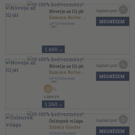
7
Kapható pont:
Növelje az IQ-ját
Eamonn Butler
...
MEGNÉZEM
LAP-ICS Könyvkiadó
,
1997
Ragasztott papírkötés
,
175
oldal
1.480
,-Ft
6
Kapható pont:
Növelje az IQ-ját
Eamonn Butler
...
MEGNÉZEM
LAP-ICS Könyvkiadó
,
1994
Ragasztott papírkötés
,
177
oldal
20
1.580 Ft
1.260
,-Ft
12
Kapható pont:
Őslények világa
Zubály Sándor
MEGNÉZEM
Pro-Book Könyvkiadó