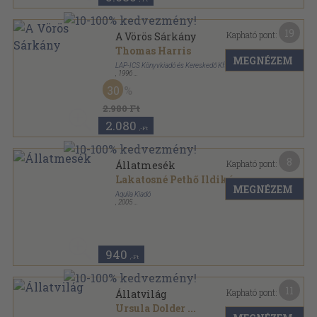
19
Kapható pont:
A Vörös Sárkány
Thomas Harris
MEGNÉZEM
LAP-ICS Könyvkiadó és Kereskedő Kft
,
1996
Ragasztott papírkötés
,
492
oldal
30
2.980 Ft
2.080
,-Ft
8
Kapható pont:
Állatmesék
Lakatosné Pethő Ildikó
MEGNÉZEM
Aquila Kiadó
,
2005
Varrott keménykötés
,
50
oldal
940
,-Ft
11
Kapható pont:
Állatvilág
Ursula Dolder
...