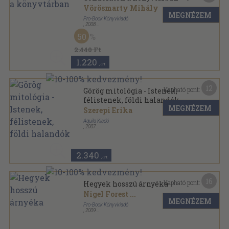
Vörösmarty Mihály
MEGNÉZEM
Pro-Book Könyvkiadó
,
2008
Fűzött kemény papírkötés
,
391
oldal
50
2.440 Ft
1.220
,-Ft
12
Kapható pont:
Görög mitológia - Istenek,
félistenek, földi halandók
MEGNÉZEM
Szerepi Erika
Aquila Kiadó
,
2007
Ragasztott papírkötés
,
218
oldal
Sulibúvár sorozat
2.340
,-Ft
16
Kapható pont:
Hegyek hosszú árnyéka
Nigel Forest
...
MEGNÉZEM
Pro-Book Könyvkiadó
,
2009
Ragasztott papírkötés
,
284
oldal