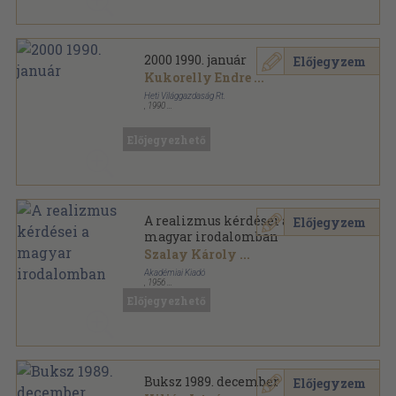
2000 1990. január
Előjegyzem
Kukorelly Endre
...
Heti Világgazdaság Rt.
,
1990
Tűzött kötés
,
64
oldal
2000 sorozat
Előjegyezhető
A realizmus kérdései a
Előjegyzem
magyar irodalomban
Szalay Károly
...
Akadémiai Kiadó
,
1956
Könyvkötői kötés
,
517
oldal
Előjegyezhető
Buksz 1989. december
Előjegyzem