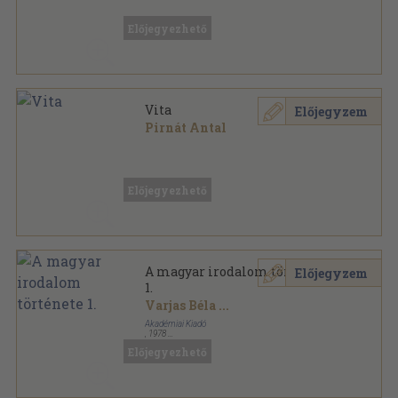
Ragasztott papírkötés
,
118
oldal
Humanizmus és reformáció sorozat
Előjegyezhető
Vita
Előjegyzem
Pirnát Antal
Ragasztott papírkötés
,
12
oldal
Magyar Tudományos Akadémia Nyelv- és
Irodalomtudományi Osztályának Közleményei
sorozat
Előjegyezhető
A magyar irodalom története
Előjegyzem
1.
Varjas Béla
...
Akadémiai Kiadó
,
1978
Vászon
,
566
oldal
Előjegyezhető