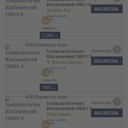
Közlemények 1981/1-6.
MEGNÉZEM
Gergely Pál
...
Akadémiai Kiadó
,
1981
60
Könyvkötői kötés
,
724
oldal
Irodalomtörténeti Közlemények sorozat
2.980 Ft
1.190
,-Ft
5
Kapható pont:
Irodalomtörténeti
Közlemények 1983/1-3.
MEGNÉZEM
V. Kovács Sándor
...
Akadémiai Kiadó
,
1983
50
Ragasztott papírkötés
,
309
oldal
Irodalomtörténeti Közlemények sorozat
1.980 Ft
990
,-Ft
7
Kapható pont:
Irodalomtörténeti
Közlemények 1984/1-6.
MEGNÉZEM
Péter László
...
Akadémiai Kiadó
,
1984
50
Ragasztott papírkötés
,
759
oldal