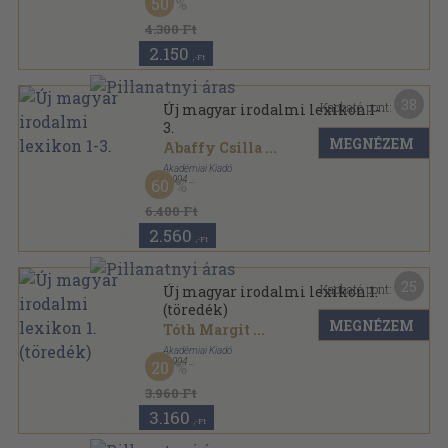
50
4.300 Ft
2.150
,-Ft
38
Kapható pont:
Új magyar irodalmi lexikon 1-
3.
MEGNÉZEM
Abaffy Csilla
...
Akadémiai Kiadó
,
1994
60
Fűzött keménykötés
,
2332
oldal
Új magyar irodalmi lexikon sorozat
6.400 Ft
2.560
,-Ft
25
Kapható pont:
Új magyar irodalmi lexikon 1.
(töredék)
MEGNÉZEM
Tóth Margit
...
Akadémiai Kiadó
,
1994
20
Fűzött keménykötés
,
738
oldal
Új magyar irodalmi lexikon sorozat
3.960 Ft
3.160
,-Ft