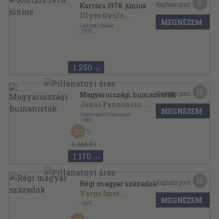
6
Kapható pont:
Kortárs 1978. június
Illyés Gyula
...
MEGNÉZEM
Lapkiadó Vállalat
,
1978
Ragasztott papírkötés
,
165
oldal
Kortárs sorozat
1.250
,-Ft
18
Kapható pont:
Magyarországi humanisták
Janus Pannonius
...
MEGNÉZEM
Szépirodalmi Könyvkiadó
,
1982
Vászon
,
1412
oldal
50
Magyar remekírók sorozat
2.340 Ft
1.170
,-Ft
19
Kapható pont:
Régi magyar századok
Varga Imre
...
MEGNÉZEM
,
1973
Fűzött papírkötés
,
28
oldal
»Studium« sorozat