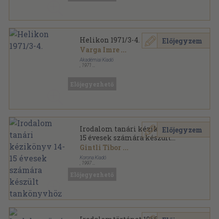
Helikon 1971/3-4.
Előjegyzem
Varga Imre
...
Akadémiai Kiadó
,
1971
Fűzött papírkötés
,
227
oldal
Helikon sorozat
Előjegyezhető
Irodalom tanári kézikönyv 14-
Előjegyzem
15 évesek számára készült
tankönyvhöz
Gintli Tibor
...
Korona Kiadó
,
1997
Fűzött kemény papírkötés
,
330
oldal
Előjegyezhető
Tanári kézikönyv sorozat