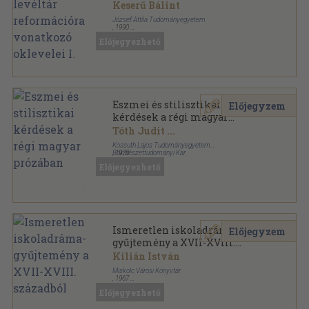
vonatkozó oklevelei I.
Keserű Bálint
József Attila Tudományegyetem
,
1990
Ragasztott papírkötés
,
345
oldal
Előjegyezhető
Adattár sorozat
Eszmei és stilisztikai
Előjegyzem
kérdések a régi magyar
prózában
Tóth Judit
...
Kossuth Lajos Tudományegyetem
Bölcsészettudományi Kar
,
1978
Tűzött kötés
,
142
oldal
Előjegyezhető
Ismeretlen iskoladráma-
Előjegyzem
gyűjtemény a XVII-XVIII.
századból
Kilián István
Miskolc Városi Könyvtár
,
1967
Tűzött kötés
,
99
oldal
Előjegyezhető
Borsod-Miskolci Füzetek Irodalomtörténet sorozat