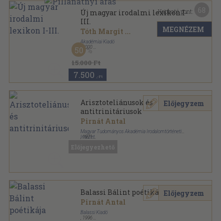
68
Kapható pont:
Új magyar irodalmi lexikon I-
III.
MEGNÉZEM
Tóth Margit
...
Akadémiai Kiadó
,
2000
50
Fűzött kemény papírkötés
,
2512
oldal
Új magyar irodalmi lexikon sorozat
15.000 Ft
7.500
,-Ft
Arisztoteliánusok és
Előjegyzem
antitrinitáriusok
Pirnát Antal
Magyar Tudományos Akadémia Irodalomtörténeti
Intézet
,
1971
Tűzött kötés
,
30
oldal
Előjegyezhető
Reneszánsz-füzetek sorozat
Balassi Bálint poétikája
Előjegyzem
Pirnát Antal
Balassi Kiadó
,
1996