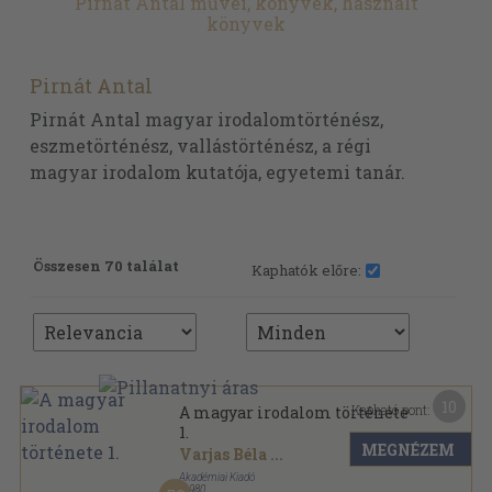
Pirnát Antal művei, könyvek, használt
könyvek
Pirnát Antal
Pirnát Antal magyar irodalomtörténész,
eszmetörténész, vallástörténész, a régi
magyar irodalom kutatója, egyetemi tanár.
Összesen 70 találat
Kaphatók előre:
10
Kapható pont:
A magyar irodalom története
1.
MEGNÉZEM
Varjas Béla
...
Akadémiai Kiadó
,
1980