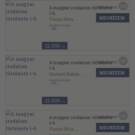
108
Kapható pont:
A magyar irodalom története
1-6.
MEGNÉZEM
Varjas Béla
...
Akadémiai Kiadó
,
1966
Vászon
,
4761
oldal
12.000
,-Ft
96
Kapható pont:
A magyar irodalom története
1-6.
MEGNÉZEM
Gerézdi Rabán
...
Akadémiai Kiadó
,
1978
Vászon
,
4761
oldal
12.000
,-Ft
60
Kapható pont:
A magyar irodalom története
1-6.
MEGNÉZEM
Varjas Béla
...