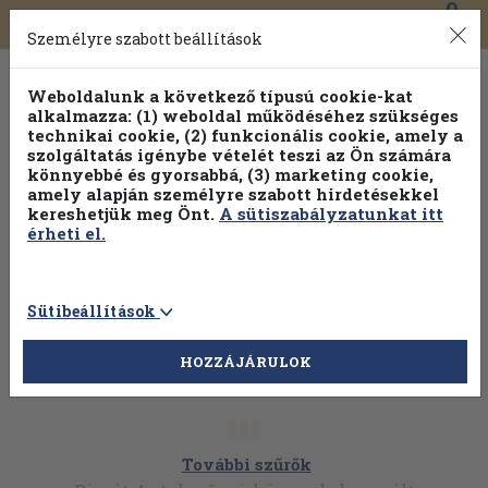
0
Toggle
Főmenü
Könyveink
navigation
Személyre szabott beállítások
Weboldalunk a következő típusú cookie-kat
alkalmazza: (1) weboldal működéséhez szükséges
technikai cookie, (2) funkcionális cookie, amely a
szolgáltatás igénybe vételét teszi az Ön számára
könnyebbé és gyorsabbá, (3) marketing cookie,
amely alapján személyre szabott hirdetésekkel
kereshetjük meg Önt.
A sütiszabályzatunkat itt
érheti el.
Sütibeállítások
HOZZÁJÁRULOK
További szűrők