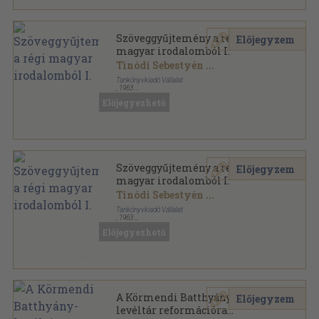
Szöveggyűjtemény a régi
Előjegyzem
magyar irodalomból I.
Tinódi Sebestyén
...
Tankönyvkiadó Vállalat
,
1963
Félvászon
,
859
oldal
Előjegyezhető
Szöveggyűjtemény a régi
Előjegyzem
magyar irodalomból I.
Tinódi Sebestyén
...
Tankönyvkiadó Vállalat
,
1963
Könyvkötői vászonkötés
,
859
oldal
Előjegyezhető
A Körmendi Batthyány-
Előjegyzem
levéltár reformációra