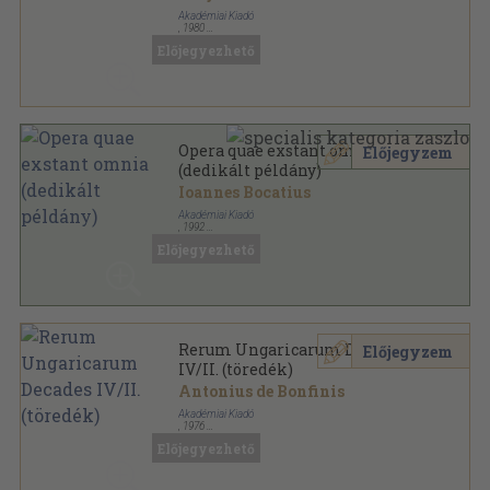
Akadémiai Kiadó
,
1980
Vászon
,
4761
oldal
Előjegyezhető
Opera quae exstant omnia
Előjegyzem
(dedikált példány)
Ioannes Bocatius
Akadémiai Kiadó
,
1992
Vászon
,
583
oldal
Előjegyezhető
Bibliotheca Scriptorum Medii Recentisqoe Aevorum
sorozat
Rerum Ungaricarum Decades
Előjegyzem
IV/II. (töredék)
Antonius de Bonfinis
Akadémiai Kiadó
,
1976
Vászon
,
285
oldal
Előjegyezhető
Bibliotheca Scriptorum Medii Recentisqoe Aevorum
sorozat