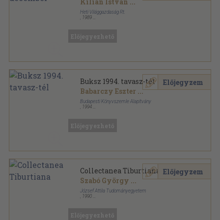
Kilián István
...
Heti Világgazdaság Rt.
,
1989
Ragasztott papírkötés
,
127
oldal
Buksz sorozat
Előjegyezhető
Buksz 1994. tavasz-tél
Előjegyzem
Babarczy Eszter
...
Budapesti Könyvszemle Alapítvány
,
1994
Könyvkötői kötés
,
532
oldal
Buksz sorozat
Előjegyezhető
Collectanea Tiburtiana
Előjegyzem
Szabó György
...
József Attila Tudományegyetem
,
1990
Ragasztott papírkötés
,
468
oldal
Adattár XVI-XVIII. századi szellemi mozgalmainak
történetéhez sorozat
Előjegyezhető