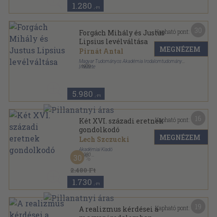
1.280
,-Ft
30
Kapható pont:
Forgách Mihály és Justus
Lipsius levélváltása
MEGNÉZEM
Pirnát Antal
Magyar Tudományos Akadémia Irodalomtudományi
Intézete
,
1970
Tűzött kötés
,
16
oldal
5.980
,-Ft
16
Kapható pont:
Két XVI. századi eretnek
gondolkodó
MEGNÉZEM
Lech Szczucki
Akadémiai Kiadó
,
1980
30
Vászon
,
179
oldal
Humanizmus és reformáció sorozat
2.480 Ft
1.730
,-Ft
19
Kapható pont:
A realizmus kérdései a