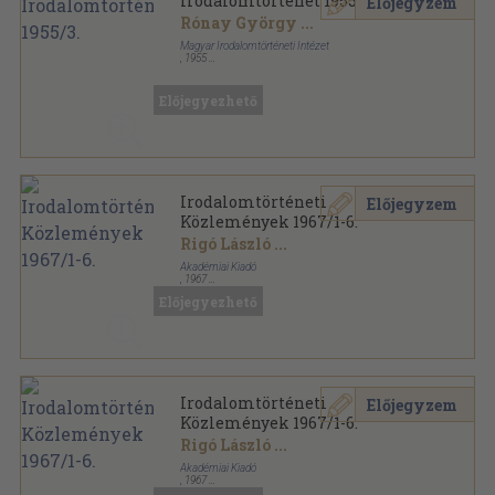
Irodalomtörténet 1955/3.
Előjegyzem
Rónay György
...
Magyar Irodalomtörténeti Intézet
,
1955
Fűzött papírkötés
,
166
oldal
Irodalomtörténet sorozat
Előjegyezhető
Irodalomtörténeti
Előjegyzem
Közlemények 1967/1-6.
Rigó László
...
Akadémiai Kiadó
,
1967
Könyvkötői kötés
,
743
oldal
Előjegyezhető
Irodalomtörténeti Közlemények sorozat
Irodalomtörténeti
Előjegyzem
Közlemények 1967/1-6.
Rigó László
...
Akadémiai Kiadó
,
1967
Könyvkötői papírkötés
,
743
oldal