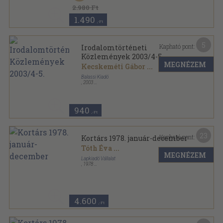
Irodalomtörténeti Közlemények sorozat
2.980 Ft
1.490
,-Ft
5
Kapható pont:
Irodalomtörténeti
Közlemények 2003/4-5.
MEGNÉZEM
Kecskeméti Gábor
...
Balassi Kiadó
,
2003
Ragasztott papírkötés
,
256
oldal
Irodalomtörténeti Közlemények sorozat
940
,-Ft
23
Kapható pont:
Kortárs 1978. január-december
Tóth Éva
...
MEGNÉZEM
Lapkiadó Vállalat
,
1978
Ragasztott papírkötés
,
2008
oldal
Kortárs sorozat
4.600
,-Ft