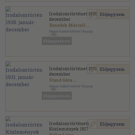
Irodalomtörténet 1930. január-
Előjegyzem
december
Benedek Marcell
...
Magyar Irodalomtörténeti Társaság
,
1930
Könyvkötői kötés
,
282
oldal
Előjegyezhető
Irodalomtörténet sorozat
Irodalomtörténet 1931. január-
Előjegyzem
december
Staud Géza
...
Magyar Irodalomtörténeti Társaság
,
1931
Könyvkötői kötés
,
309
oldal
Előjegyezhető
Irodalomtörténet sorozat
Irodalomtörténeti
Előjegyzem
Közlemények 1917.
Kéky Lajos
...