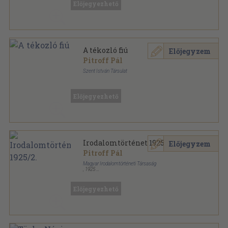
Előjegyezhető
A tékozló fiú
Előjegyzem
Pitroff Pál
Szent István Társulat
Félvászon
,
93
oldal
Előjegyezhető
Irodalomtörténet 1925/2.
Előjegyzem
Pitroff Pál
Magyar Irodalomtörténeti Társaság
,
1925
Varrott papírkötés
,
64
oldal
Irodalomtörténet sorozat
Előjegyezhető