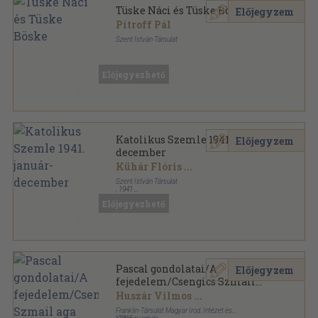
Tüske Náci és Tüske Böske
Előjegyzem
Pitroff Pál
Szent István Társulat
Könyvkötői vászonkötés
,
107
oldal
Előjegyezhető
Katolikus Szemle 1941. január-
Előjegyzem
december
Kühár Flóris
...
Szent István Társulat
,
1941
Fűzött papírkötés
,
479
oldal
Előjegyezhető
Katolikus Szemle sorozat
Pascal gondolatai/A
Előjegyzem
fejedelem/Csengics Szmail
aga halála/Nemes Geron/
Huszár Vilmos
...
Őrült-e vagy szent?
Franklin-Társulat Magyar Irod. Intézet és