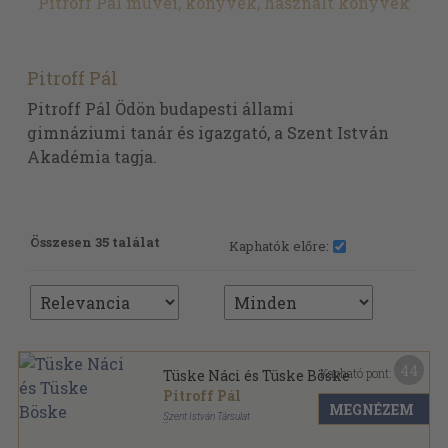
Pitroff Pál művei, könyvek, használt könyvek
Pitroff Pál
Pitroff Pál Ödön budapesti állami
gimnáziumi tanár és igazgató, a Szent István
Akadémia tagja.
Összesen 35 találat
Kaphatók előre:
44
Kapható pont:
Tüske Náci és Tüske Böske
Pitroff Pál
MEGNÉZEM
Szent István Társulat
Félvászon
,
107
oldal