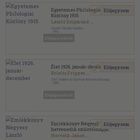
Egyetemes Philologiai
Előjegyzem
Közlöny 1915.
László Zsigmond
...
Franklin Társulat Kiadása
,
1915
Könyvkötői kötés
,
814
oldal
Előjegyezhető
Egyetemes Philologiai Közlöny sorozat
Élet 1926. január-december
Előjegyzem
Brisits Frigyes
...
"Élet" Irodalmi és Nyomda Részvénytársaság
,
1926
Könyvkötői kötés
,
540
oldal
Élet sorozat
Előjegyezhető
Emlékkönyv Négyesy László
Előjegyzem
hetvenedik születésnapja
alkalmából
Horváth János
...