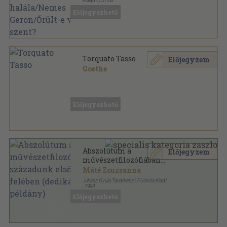
Könyvnyomda
,
1915
Könyvkötői kötés
,
576
oldal
Előjegyezhető
Torquato Tasso
Előjegyzem
Goethe
Vászon
,
158
oldal
Előjegyezhető
Abszolútum a
Előjegyzem
művészetfilozófiában
századunk első felében
Máté Zsuzsanna
(dedikált példány)
Juhász Gyula Tanárképző Főiskola Kiadó
,
1994
Ragasztott papírkötés
,
171
oldal
Előjegyezhető