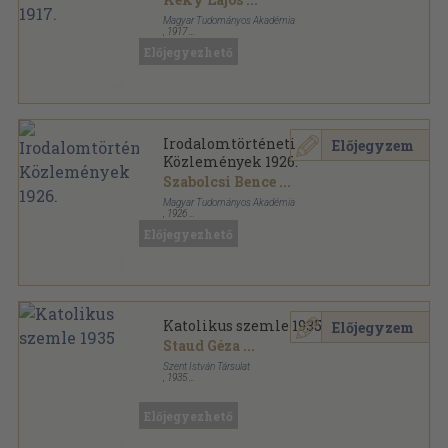
Magyar Tudományos Akadémia
,
1917
Könyvkötői kötés
,
488
oldal
Előjegyezhető
Irodalomtörténeti Közlemények sorozat
Irodalomtörténeti
Előjegyzem
Közlemények 1926.
Szabolcsi Bence
...
Magyar Tudományos Akadémia
,
1926
Könyvkötői kötés
,
344
oldal
Előjegyezhető
Irodalomtörténeti Közlemények sorozat
Katolikus szemle 1935
Előjegyzem
Staud Géza
...
Szent István Társulat
,
1935
Könyvkötői kötés
,
791
oldal
Katolikus Szemle sorozat
Előjegyezhető