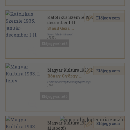
Katolikus Szemle 1935. január-
Előjegyzem
december I-II.
Staud Géza
...
Szent István Társulat
,
1935
Könyvkötői kötés
,
791
oldal
Előjegyezhető
Katolikus Szemle sorozat
Magyar Kultúra 1933. I. félév
Előjegyzem
Rónay György
...
Pallas Részvénytársaság Nyomdája
,
1933
Könyvkötői kötés
,
576
oldal
Magyar Kultúra sorozat
Előjegyezhető
Magyar Kultúra 1933. I-II. (rossz
Előjegyzem
állapotú)