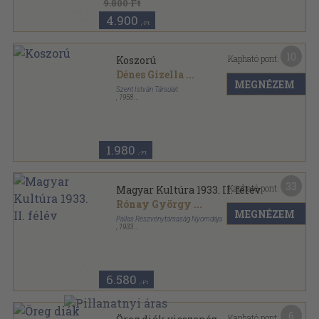
9.800 Ft
4.900
,-Ft
10
Kapható pont:
Koszorú
Dénes Gizella
...
MEGNÉZEM
Szent István Társulat
,
1958
Fűzött papírkötés
,
142
oldal
Magyar Katolikus Elbeszélők sorozat
1.980
,-Ft
33
Kapható pont:
Magyar Kultúra 1933. II. félév
Rónay György
...
MEGNÉZEM
Pallas Részvénytársaság Nyomdája
,
1933
Könyvkötői kötés
,
544
oldal
Magyar Kultúra sorozat
6.580
,-Ft
6
Kapható pont: