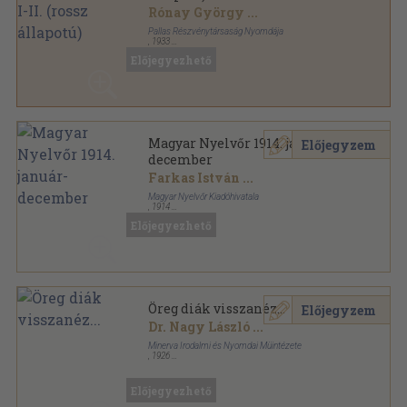
Rónay György
...
Pallas Részvénytársaság Nyomdája
,
1933
Könyvkötői kötés
,
1120
oldal
Előjegyezhető
Magyar Kultúra sorozat
Magyar Nyelvőr 1914. január-
Előjegyzem
december
Farkas István
...
Magyar Nyelvőr Kiadóhivatala
,
1914
Könyvkötői kötés
,
456
oldal
Előjegyezhető
Magyar Nyelvőr sorozat
Öreg diák visszanéz...
Előjegyzem
Dr. Nagy László
...
Minerva Irodalmi és Nyomdai Müintézete
,
1926
Varrott papírkötés
,
186
oldal
Előjegyezhető