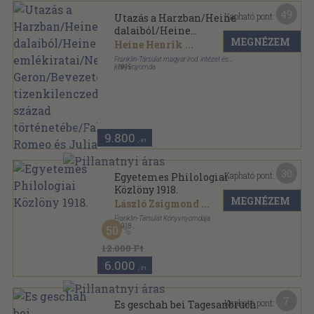
49
Kapható pont:
Utazás a Harzban/Heine
dalaiból/Heine
MEGNÉZEM
emlékiratai/Nemes
Heine Henrik
...
Geron/Bevezetés a
Franklin-Társulat magyar irod. intézet és
tizenkilenczedik század
könyvnyomda
,
1915
Könyvkötői kötés
,
817
oldal
történetébe/Falusi Romeo és
Julia
9.800
,-Ft
30
Kapható pont:
Egyetemes Philologiai
Közlöny 1918.
MEGNÉZEM
László Zsigmond
...
Franklin-Társulat Könyvnyomdája
,
1918
50
Könyvkötői kötés
,
470
oldal
Egyetemes Philologiai Közlöny sorozat
12.000 Ft
6.000
,-Ft
7
Kapható pont:
Es geschah bei Tagesanbruch