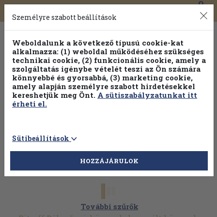
0
Toggle
Főmenü
Könyveink
navigation
Személyre szabott beállítások
Weboldalunk a következő típusú cookie-kat
alkalmazza: (1) weboldal működéséhez szükséges
technikai cookie, (2) funkcionális cookie, amely a
szolgáltatás igénybe vételét teszi az Ön számára
könnyebbé és gyorsabbá, (3) marketing cookie,
Válogasson több mint 30 000 kötet közül
amely alapján személyre szabott hirdetésekkel
Hobbi témakörökben
20% kedvezménnyel!
kereshetjük meg Önt.
A sütiszabályzatunkat itt
érheti el.
Sütibeállítások
HOZZÁJÁRULOK
További szűrők