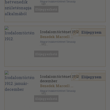
Magyar Irodalomtörténeti Társaság
,
1931
Félvászon
,
213
oldal
Előjegyezhető
Irodalomtörténet 1912.
Előjegyzem
Benedek Marcell
...
Magyar Irodalomtörténeti Társaság
,
1912
Könyvkötői kötés
,
616
oldal
Irodalomtörténet sorozat
Előjegyezhető
Irodalomtörténet 1912. január-
Előjegyzem
december
Benedek Marcell
...
Magyar Irodalomtörténeti Társaság
,
1912
Könyvkötői vászonkötés
,
616
oldal
Előjegyezhető
Irodalomtörténet sorozat