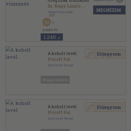
Öreg diák visszanéz
Dr. Nagy László
...
MEGNÉZEM
Stúdium Könyvkiadó
,
2003
Ragasztott papírkötés
,
186
oldal
50
2.480 Ft
1.240
,-Ft
A koholt levél
Előjegyzem
Pitroff Pál
Szent István Társulat
Félvászon
,
112
oldal
Előjegyezhető
A koholt levél
Előjegyzem
Pitroff Pál
Szent István Társulat
Félvászon
,
112
oldal