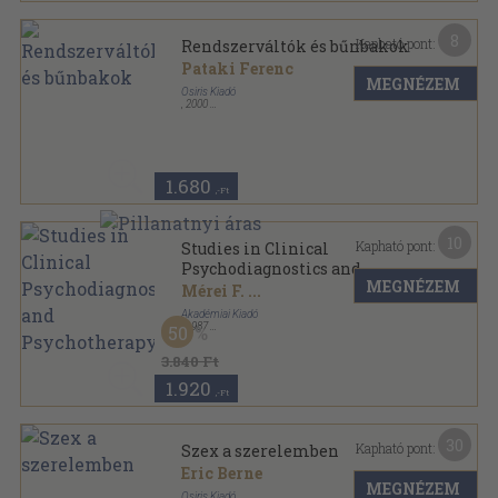
8
Kapható pont:
Rendszerváltók és bűnbakok
Pataki Ferenc
MEGNÉZEM
Osiris Kiadó
,
2000
Fűzött kemény papírkötés
,
190
oldal
Osiris zsebkönyvtár sorozat
1.680
,-Ft
10
Kapható pont:
Studies in Clinical
Psychodiagnostics and
MEGNÉZEM
Psychotherapy
Mérei F.
...
Akadémiai Kiadó
,
1987
50
Ragasztott papírkötés
,
191
oldal
3.840 Ft
1.920
,-Ft
30
Kapható pont:
Szex a szerelemben
Eric Berne
MEGNÉZEM
Osiris Kiadó