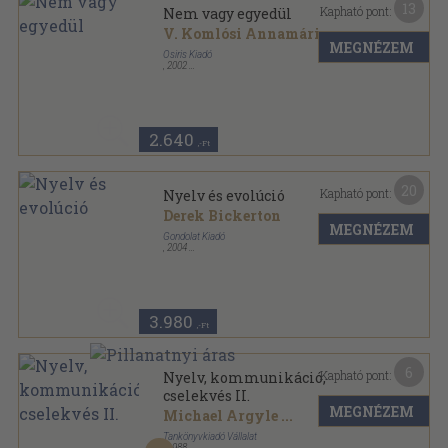
13
Kapható pont:
Nem vagy egyedül
V. Komlósi Annamária
MEGNÉZEM
Osiris Kiadó
,
2002
Ragasztott papírkötés
,
125
oldal
2.640
,-Ft
20
Kapható pont:
Nyelv és evolúció
Derek Bickerton
MEGNÉZEM
Gondolat Kiadó
,
2004
Fűzött kemény papírkötés
,
295
oldal
Ismeret-Elmélet-Kultúra sorozat
3.980
,-Ft
6
Kapható pont:
Nyelv, kommunikáció,
cselekvés II.
MEGNÉZEM
Michael Argyle
...
Tankönyvkiadó Vállalat
,
1988