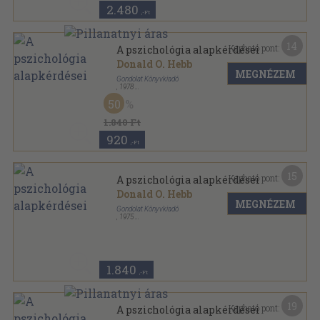
2.480
,-Ft
14
Kapható pont:
A pszichológia alapkérdései
Donald O. Hebb
MEGNÉZEM
Gondolat Könyvkiadó
,
1978
Fűzött kemény papírkötés
,
344
oldal
50
1.840 Ft
920
,-Ft
15
Kapható pont:
A pszichológia alapkérdései
Donald O. Hebb
MEGNÉZEM
Gondolat Könyvkiadó
,
1975
Fűzött kemény papírkötés
,
345
oldal
1.840
,-Ft
19
Kapható pont:
A pszichológia alapkérdései