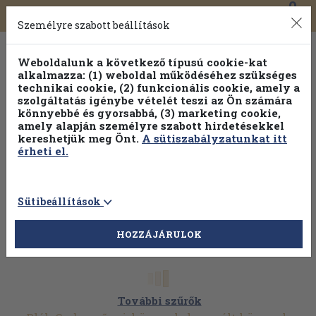
0
Toggle
Főmenü
Könyveink
navigation
Személyre szabott beállítások
Weboldalunk a következő típusú cookie-kat
alkalmazza: (1) weboldal működéséhez szükséges
technikai cookie, (2) funkcionális cookie, amely a
szolgáltatás igénybe vételét teszi az Ön számára
könnyebbé és gyorsabbá, (3) marketing cookie,
amely alapján személyre szabott hirdetésekkel
kereshetjük meg Önt.
A sütiszabályzatunkat itt
érheti el.
Sütibeállítások
HOZZÁJÁRULOK
További szűrők