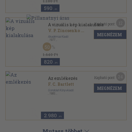
1.180 Ft
590
,-Ft
12
Kapható pont:
A vizuális kép kialakulása
V. P. Zincsenko
...
MEGNÉZEM
Akadémiai Kiadó
,
1977
Ragasztott papírkötés
,
115
oldal
50
Pszichológia a gyakorlatban sorozat
1.640 Ft
820
,-Ft
24
Kapható pont:
Az emlékezés
F. C. Bartlett
MEGNÉZEM
Gondolat Könyvkiadó
,
1985
Fűzött keménykötés
,
430
oldal
2.980
,-Ft
Mutass többet