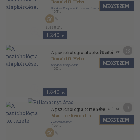
Donald O. Hebb
MEGNÉZEM
Gondolat Könyvkiadó-Trivium Könyvkiadó
,
1995
Fűzött kemény papírkötés
,
349
oldal
50
2.480 Ft
1.240
,-Ft
15
Kapható pont:
A pszichológia alapkérdései
Donald O. Hebb
MEGNÉZEM
Gondolat Könyvkiadó
,
1983
Fűzött kemény papírkötés
,
344
oldal
1.840
,-Ft
9
Kapható pont:
A pszichológia története
Maurice Reuchlin
MEGNÉZEM
Akadémiai Kiadó
,
1987
Ragasztott papírkötés
,
149
oldal
50
Kérdőjel sorozat