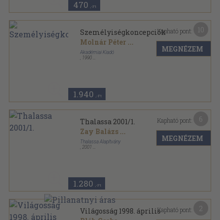
470
,-Ft
10
Kapható pont:
Személyiségkoncepciók
Molnár Péter
...
MEGNÉZEM
Akadémiai Kiadó
,
1990
Tűzött kötés
,
103
oldal
Személyiségfejlesztés sorozat
1.940
,-Ft
6
Kapható pont:
Thalassa 2001/1.
Zay Balázs
...
MEGNÉZEM
Thalassa Alapítvány
,
2001
Ragasztott papírkötés
,
168
oldal
Thalassa sorozat
1.280
,-Ft
2
Kapható pont:
Világosság 1998. április