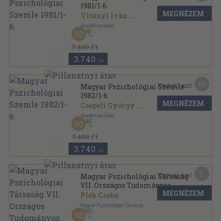
1981/1-6.
MEGNÉZEM
Vitányi Iván
...
Akadémiai Kiadó
,
1981
50
Ragasztott papírkötés
,
702
oldal
Magyar Pszichológiai Szemle sorozat
7.480 Ft
3.740
,-Ft
19
Kapható pont:
Magyar Pszichológiai Szemle
1982/1-6.
MEGNÉZEM
Csepeli György
...
Akadémiai Kiadó
,
1982
50
Ragasztott papírkötés
,
639
oldal
Magyar Pszichológiai Szemle sorozat
7.480 Ft
3.740
,-Ft
7
Kapható pont:
Magyar Pszichológiai Társaság
VII. Országos Tudományos
MEGNÉZEM
Konferenciája I.
Pléh Csaba
Magyar Pszichológiai Társaság
,
1985
50
Ragasztott papírkötés
,
155
oldal