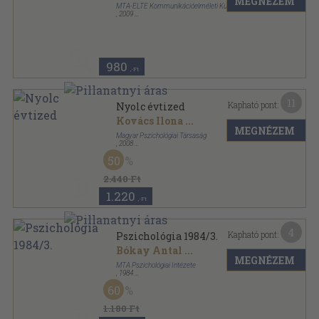
MEGNÉZEM
MTA-ELTE Kommunikációelméleti Kutatócsoport
,
2009
Ragasztott papírkötés
,
106
oldal
Jel-kép sorozat
980
,-Ft
11
Kapható pont:
Nyolc évtized
Kovács Ilona
...
MEGNÉZEM
Magyar Pszichológiai Társaság
,
2008
Ragasztott papírkötés
,
225
oldal
50
2.440 Ft
1.220
,-Ft
4
Kapható pont:
Pszichológia 1984/3.
Bókay Antal
...
MEGNÉZEM
MTA Pszichológiai Intézete
,
1984
Ragasztott papírkötés
,
186
oldal
60
Pszichológia sorozat
1.180 Ft