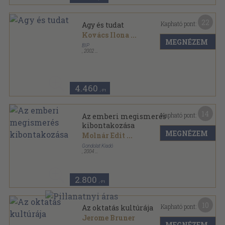
22
Kapható pont:
Agy és tudat
Kovács Ilona
...
MEGNÉZEM
BIP
,
2002
Ragasztott papírkötés
,
242
oldal
Kognitív szeminárium sorozat
4.460
,-Ft
14
Kapható pont:
Az emberi megismerés
kibontakozása
MEGNÉZEM
Molnár Edit
...
Gondolat Kiadó
,
2004
Ragasztott papírkötés
,
203
oldal
Kognitív szeminárium sorozat
2.800
,-Ft
10
Kapható pont:
Az oktatás kultúrája
Jerome Bruner
MEGNÉZEM