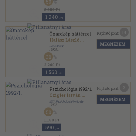
50
Ragasztott papírkötés
,
336
oldal
2.480 Ft
1.240
,-Ft
14
Kapható pont:
Önarckép háttérrel
Halász László
...
MEGNÉZEM
Pólya Kiadó
,
1998
Ragasztott papírkötés
,
318
oldal
30
2.240 Ft
1.560
,-Ft
3
Kapható pont:
Pszichológia 1992/1.
Czigler István
...
MEGNÉZEM
MTA Pszichológiai Intézete
,
1992
Ragasztott papírkötés
,
151
oldal
50
Pszichológia sorozat
1.180 Ft
590
,-Ft