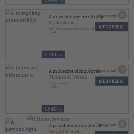
,-Ft
34
Kapható pont:
A mozgókép szemiotikája
R. Jakobson
...
MEGNÉZEM
MRT Tömegkommunikációs Kutatóközpont
,
1974
Ragasztott papírkötés
,
258
oldal
MRT Tömegkommunikációs Kutatóközpont
Szakkönyvtár sorozat
6.780
,-Ft
12
Kapható pont:
A művészet előzményei
Thomas A. Sebeok
MEGNÉZEM
Akadémiai Kiadó
,
1983
Ragasztott papírkötés
,
102
oldal
Korunk tudománya sorozat
1.540
,-Ft
15
Kapható pont:
A pszichológia alapkérdései
Donald O. Hebb