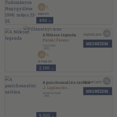
50
980 Ft
490
,-Ft
18
Kapható pont:
A Nékosz-legenda
Pataki Ferenc
MEGNÉZEM
Osiris Kiadó
,
2005
Ragasztott papírkötés
,
515
oldal
20
Osiris könyvtár sorozat
2.740 Ft
2.190
,-Ft
76
Kapható pont:
A pszichoanalízis szótára
J. Laplanche
...
MEGNÉZEM
Akadémiai Kiadó
,
1994
Vászon
,
565
oldal
9.500
,-Ft