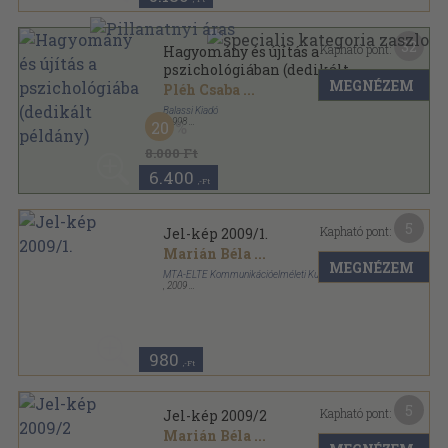
32
Kapható pont:
Hagyomány és újítás a
pszichológiában (dedikált
MEGNÉZEM
példány)
Pléh Csaba
...
Balassi Kiadó
,
1998
20
Fűzött kemény papírkötés
,
462
oldal
8.000 Ft
6.400
,-Ft
5
Kapható pont:
Jel-kép 2009/1.
Marián Béla
...
MEGNÉZEM
MTA-ELTE Kommunikációelméleti Kutatócsoport
,
2009
Ragasztott papírkötés
,
117
oldal
Jel-kép sorozat
980
,-Ft
5
Kapható pont:
Jel-kép 2009/2
Marián Béla
...