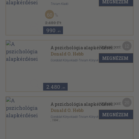
MEGNÉZEM
Trivium Kiadó
Fűzött kemény papírkötés
,
349
oldal
60
2.480 Ft
990
,-Ft
12
Kapható pont:
A pszichológia alapkérdései
Donald O. Hebb
MEGNÉZEM
Gondolat Könyvkiadó-Trivium Könyvkiadó
Fűzött kemény papírkötés
,
349
oldal
2.480
,-Ft
20
Kapható pont:
A pszichológia alapkérdései
Donald O. Hebb
MEGNÉZEM
Gondolat Könyvkiadó-Trivium Könyvkiadó
,
1994
Fűzött kemény papírkötés
,
349
oldal