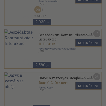
Gondolat Könyvkiadó
,
2004
Fűzött kemény papírkötés
,
191
oldal
20
Ismeret-Elmélet-Kultúra sorozat
2.540 Ft
2.030
,-Ft
13
Kapható pont:
Beszédaktus-Kommunikáció-
Interakció
MEGNÉZEM
H. P. Grice
...
Tömegkommunikációs Kutatóközpont
,
1979
Ragasztott papírkötés
,
411
oldal
MRT Tömegkommunikációs Kutatóközpont
Szakkönyvtár sorozat
2.580
,-Ft
26
Kapható pont:
Darwin veszélyes ideája
Daniel C. Dennett
MEGNÉZEM
Typotex Kiadó
,
2010
Ragasztott papírkötés
,
606
oldal
Test és lélek sorozat