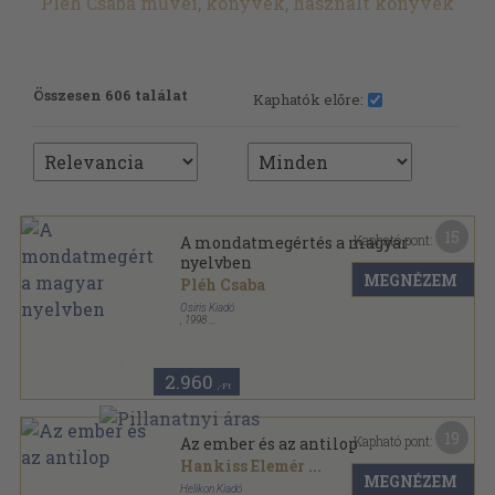
Pléh Csaba művei, könyvek, használt könyvek
Összesen 606 találat
Kaphatók előre:
15
Kapható pont:
A mondatmegértés a magyar
nyelvben
MEGNÉZEM
Pléh Csaba
Osiris Kiadó
,
1998
Fűzött kemény papírkötés
,
274
oldal
2.960
,-Ft
19
Kapható pont:
Az ember és az antilop
Hankiss Elemér
...
MEGNÉZEM
Helikon Kiadó