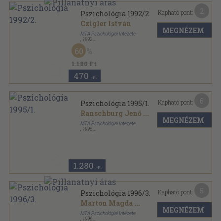
2
Kapható pont:
Pszichológia 1992/2.
Czigler István
MEGNÉZEM
MTA Pszichológiai Intézete
,
1992
Ragasztott papírkötés
,
151
oldal
60
Pszichológia sorozat
1.180 Ft
470
,-Ft
6
Kapható pont:
Pszichológia 1995/1.
Ranschburg Jenő
...
MEGNÉZEM
MTA Pszichológiai Intézete
,
1995
Ragasztott papírkötés
,
130
oldal
Pszichológia sorozat
1.280
,-Ft
5
Kapható pont:
Pszichológia 1996/3.
Marton Magda
...
MEGNÉZEM
MTA Pszichológiai Intézete
,
1996