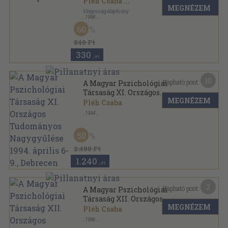
Pléh Csaba
...
MEGNÉZEM
Világosság Alapítvány
,
1998
Ragasztott papírkötés
,
76
oldal
60
Világosság sorozat
840 Ft
330
,-Ft
10
Kapható pont:
A Magyar Pszichológiai
Társaság XI. Országos
MEGNÉZEM
Tudományos Nagygyűlése
Pléh Csaba
1994. április 6-9., Debrecen
,
1994
Ragasztott papírkötés
,
250
oldal
50
2.480 Ft
1.240
,-Ft
2
Kapható pont:
A Magyar Pszichológiai
Társaság XII. Országos
MEGNÉZEM
Tudományos Nagygyűlése 1996.
Pléh Csaba
május 22-25.
,
1996
Tűzött kötés
,
34
oldal