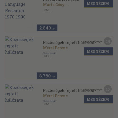
MEGNÉZEM
Mária Gósy
...
,
1990
Tűzött kötés
,
66
oldal
2.840
,-Ft
44
Kapható pont:
Közösségek rejtett hálózata
Mérei Ferenc
MEGNÉZEM
Osiris Kiadó
,
2001
Ragasztott papírkötés
,
351
oldal
Osiris könyvtár sorozat
8.780
,-Ft
45
Kapható pont:
Közösségek rejtett hálózata
Mérei Ferenc
MEGNÉZEM
Osiris Kiadó
,
1996
Ragasztott papírkötés
,
349
oldal
Osiris könyvtár sorozat