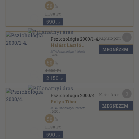
Ragasztott papírkötés
,
108
oldal
50
Pszichológia sorozat
1.180 Ft
590
,-Ft
11
Kapható pont:
Pszichológia 2000/1-4.
Halász László
...
MEGNÉZEM
MTA Pszichológiai Intézete
,
2000
Ragasztott papírkötés
,
439
oldal
50
Pszichológia sorozat
4.300 Ft
2.150
,-Ft
3
Kapható pont:
Pszichológia 2000/4.
Pólya Tibor
...
MEGNÉZEM
MTA Pszichológiai Intézete
,
2000
Ragasztott papírkötés
,
107
oldal
50
Pszichológia sorozat
1.180 Ft
590
,-Ft