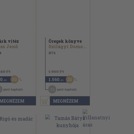
rk vitéz
Öregek könyve
ss Jenő
Szilágyi Domokos
4
1976
740 Ft
1.960 Ft
50
20
0
1.560
,-Ft
,-Ft
3
12
pont kapható
pont kapható
MEGNÉZEM
MEGNÉZEM