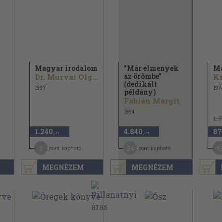
Magyar irodalom
"Már elmenyek
Má
az örömbe"
Dr. Murvai Olga...
Ki
(dedikált
1997
197
példány)
Fábián Margit
1994
1.
1.240
4.840
87
,-Ft
,-Ft
6
24
1
pont kapható
pont kapható
MEGNÉZEM
MEGNÉZEM