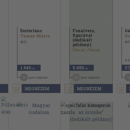
Eszterlánc
Fonalvers,
Gá
figurával
Tamás Mária
So
(dedikált
1971
197
példány)
Géczi János
1.
1.940
5.980
57
,-Ft
,-Ft
16
30
9
pont kapható
pont kapható
MEGNÉZEM
MEGNÉZEM