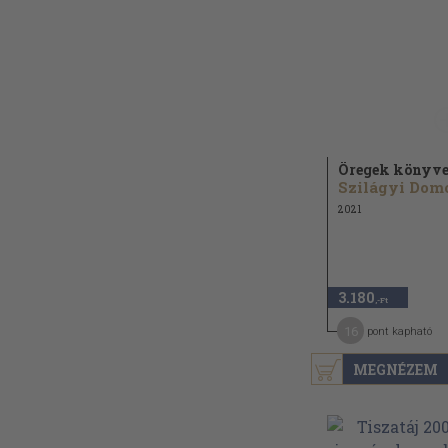
Öregek könyv
2021
3.180
,-Ft
16
pont kapható
MEGNÉZEM