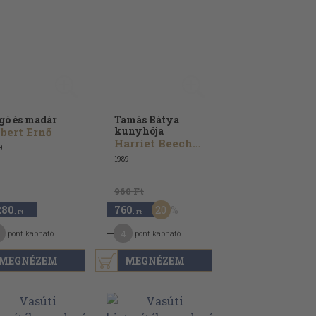
gó és madár
Tamás Bátya
kunyhója
bert Ernő
Harriet Beecher-Stowe
9
1989
960 Ft
20
280
760
,-Ft
,-Ft
4
pont kapható
pont kapható
MEGNÉZEM
MEGNÉZEM