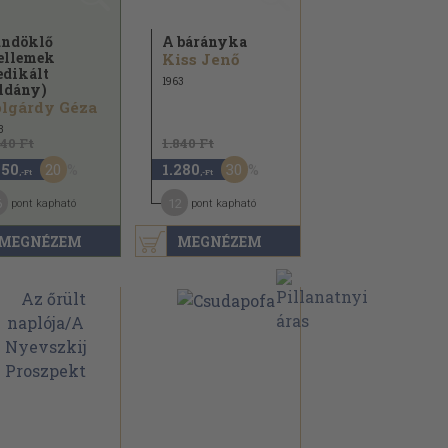
ndöklő
A bárányka
ellemek
Kiss Jenő
edikált
1963
ldány)
lgárdy Géza
3
940 Ft
1.840 Ft
20
30
150
1.280
,-Ft
,-Ft
6
12
pont kapható
pont kapható
MEGNÉZEM
MEGNÉZEM