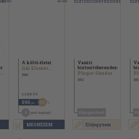
A költő életei
Vasúti
Va
er
biztosítóberendezések
bi
Gál Elemér...
..
Plugor Sándor
Pl
1986
1953
195
1.180 Ft
50
590
,-Ft
9
Előjegyezhető
El
pont kapható
MEGNÉZEM
Előjegyzem