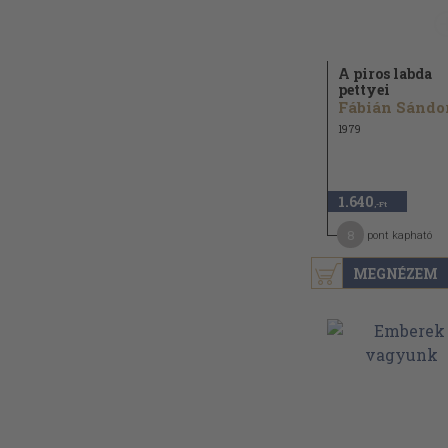
A piros labda
pettyei
Fábián Sándo
1979
1.640
,-Ft
8
pont kapható
MEGNÉZEM