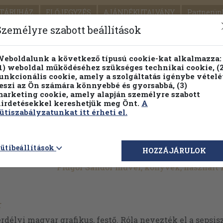
TÁRUHÁZ
ELŐJEGYZÉS
AJÁNDÉKUTALVÁNY
Partnerün
SZÁLLÍTÁS
SEGÍTSÉG
Személyre szabott beállítások
1.
Részletes kereső
Témaköri fa
eboldalunk a következő típusú cookie-kat alkalmazza:
1) weboldal működéséhez szükséges technikai cookie, (2
KIADV
unkcionális cookie, amely a szolgáltatás igénybe vételé
LEGNA
eszi az Ön számára könnyebbé és gyorsabbá, (3)
arketing cookie, amely alapján személyre szabott
PILLANATNYI ÁRAINK
FENNTARTHATÓ OLVASMÁN
irdetésekkel kereshetjük meg Önt.
A
ütiszabályzatunkat itt érheti el.
ütibeállítások
HOZZÁJÁRULOK
Plugor Sándor művei, könyvek, használt
r
rdélyi magyar grafikus, festő. Róla nevezték el a sepsi