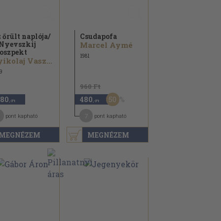
 őrült naplója/
Csudapofa
Nyevszkij
Marcel Aymé
oszpekt
1981
Nyikolaj Vasziljevics Gogol
9
960 Ft
50
180
480
,-Ft
,-Ft
7
pont kapható
pont kapható
MEGNÉZEM
MEGNÉZEM