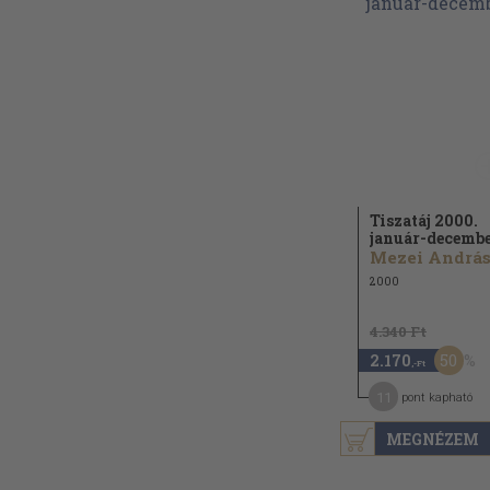
Tiszatáj 2000.
január-decemb
Mezei András.
2000
4.340 Ft
50
2.170
,-Ft
11
pont kapható
MEGNÉZEM