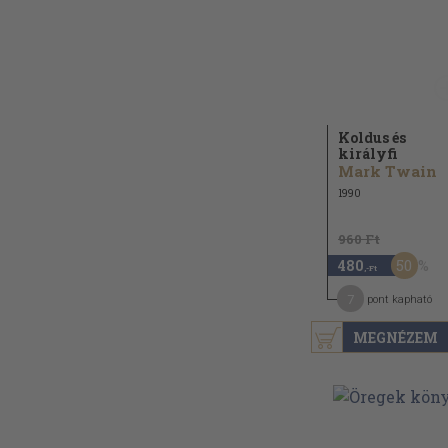
Koldus és
királyfi
Mark Twain
1990
960 Ft
50
480
,-Ft
7
pont kapható
MEGNÉZEM