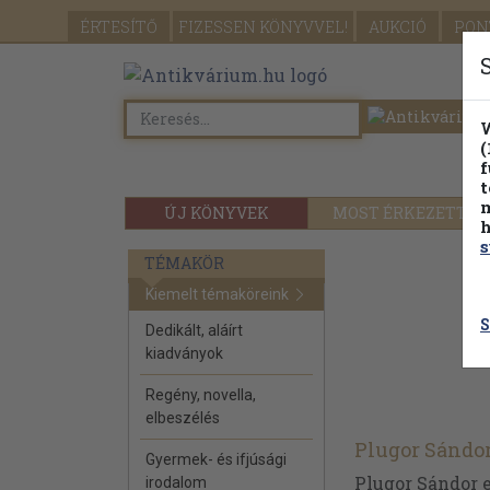
ÉRTESÍTŐ
FIZESSEN
KÖNYVVEL!
AUKCIÓ
PON
W
(
f
t
m
ÚJ KÖNYVEK
MOST ÉRKEZETT
h
s
TÉMAKÖR
Kiemelt témaköreink
S
Dedikált, aláírt
kiadványok
Regény, novella,
elbeszélés
Plugor Sándo
Gyermek- és ifjúsági
Plugor Sándor e
irodalom