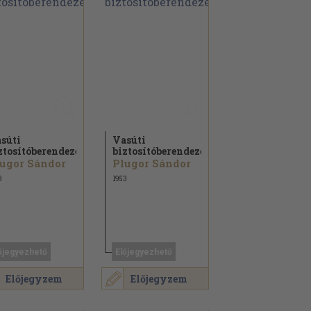
súti
Vasúti
ztosítóberendezések
biztosítóberendezések
ugor Sándor
Plugor Sándor
3
1953
őjegyezhető
Előjegyezhető
Előjegyzem
Előjegyzem