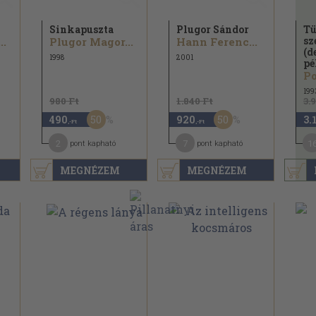
Sinkapuszta
Plugor Sándor
Tü
sz
..
Plugor Magor...
Hann Ferenc...
(d
1998
2001
pé
Po
199
980 Ft
1.840 Ft
3.
50
50
490
920
3.
,-Ft
,-Ft
2
7
1
pont kapható
pont kapható
MEGNÉZEM
MEGNÉZEM