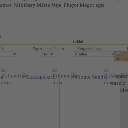
mot. Miklóssy Mária férje, Plugor Magor apja.
9.
1 oldal
és:
Egy oldalon látható:
Könyvek típusa: