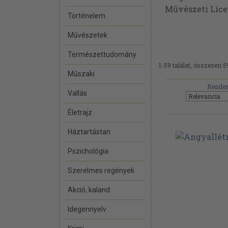
Művészeti Líceu
Történelem
Művészetek
Természettudomány
1-59 találat, összesen 5
Műszaki
Rendez
Vallás
Életrajz
Háztartástan
Pszichológia
Szerelmes regények
Akció, kaland
Idegennyelv