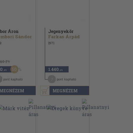
bor Áron
Jegenyekör
mbori Sándor
Farkas Árpád
9
1971
140 Ft
50
0
1.440
,-Ft
,-Ft
7
pont kapható
pont kapható
MEGNÉZEM
MEGNÉZEM