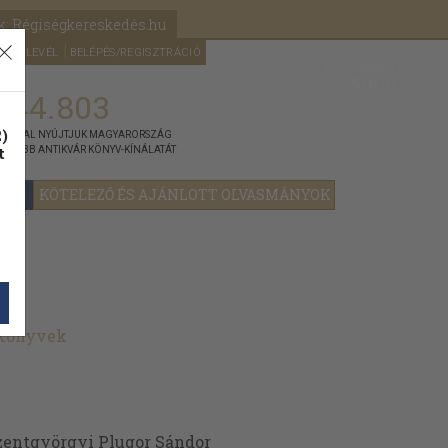
k: Régiségkereskedés.hu
A kosaram
HÍRLEVÉL
BELÉPÉS/REGISZTRÁCIÓ
MÉG
0
5000
Ft
144.803
)
ÁNNYAL NYÚJTJUK MAGYARORSZÁG
t
GYOBB ANTIKVÁR KÖNYV-KÍNÁLATÁT
YOK
KÖTELEZŐ ÉS AJÁNLOTT OLVASMÁNYOK
 könyvek
szentgyörgyi Plugor Sándor