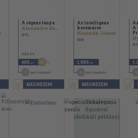
A régens lánya
Az intelligens
Az
kocsmáros
A 
Alexandre Dumas
Pr
r
Hornyák József
1972
1969
197
960 Ft
50
480
1.880
1.
,-Ft
,-Ft
7
9
9
pont kapható
pont kapható
MEGNÉZEM
MEGNÉZEM