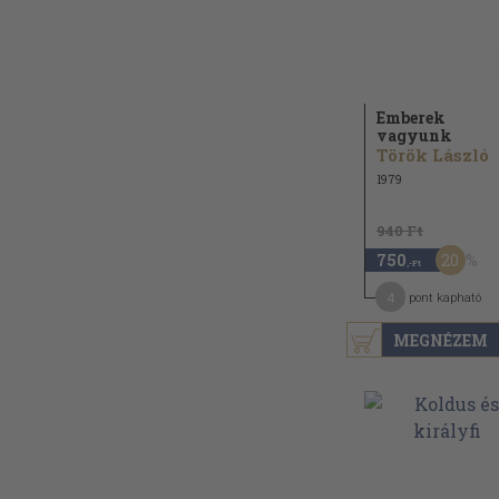
Emberek
vagyunk
Török László
1979
940 Ft
20
750
,-Ft
4
pont kapható
MEGNÉZEM