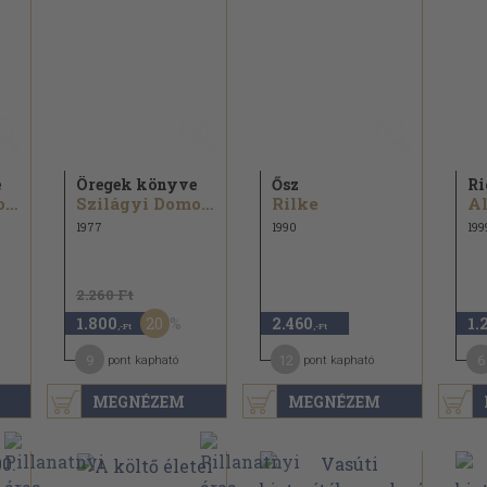
e
Öregek könyve
Ősz
Ri
Szilágyi Domokos
Szilágyi Domokos
Rilke
Al
1977
1990
199
2.260 Ft
20
1.800
2.460
1.
,-Ft
,-Ft
9
12
6
pont kapható
pont kapható
MEGNÉZEM
MEGNÉZEM