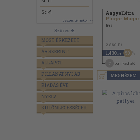
Krimi
Sci-fi
Angyallétra
Plugor Magor.
összes témakör >>
1995
Szűrések
MOST ÉRKEZETT
2.860 Ft
ÁR SZERINT
50
1.430
,-Ft
ÁLLAPOT
7
pont kapható
PILLANATNYI ÁR
MEGNÉZEM
KIADÁS ÉVE
NYELV
KÜLÖNLEGESSÉGEK