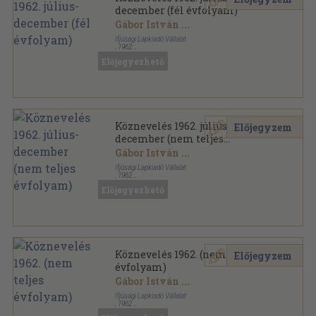
december (fél évfolyam)
Gábor István
...
Ifjúsági Lapkiadó Vállalat
,
1962
Könyvkötői kötés
,
424
oldal
Előjegyezhető
Köznevelés sorozat
Köznevelés 1962. július-
Előjegyzem
december (nem teljes
évfolyam)
Gábor István
...
Ifjúsági Lapkiadó Vállalat
,
1962
Könyvkötői kötés
,
392
oldal
Előjegyezhető
Köznevelés sorozat
Köznevelés 1962. (nem teljes
Előjegyzem
évfolyam)
Gábor István
...
Ifjúsági Lapkiadó Vállalat
,
1962
Tűzött kötés
,
600
oldal