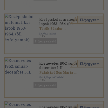
Középiskolai matematikai
Előjegyzem
lapok 1963-1964. (fél
évfolyamok)
Török Sándor
...
Lapkiadó Vállalat
,
1964
Könyvkötői kötés
,
480
oldal
Előjegyezhető
Középiskolai matematikai lapok sorozat
Köznevelés 1962. január-
Előjegyzem
december I-II.
Patakiné Sós Mária
...
Ifjúsági Lapkiadó Vállalat
,
1962
Könyvkötői kötés
,
848
oldal
Előjegyezhető
Köznevelés sorozat
Köznevelés 1962. július-
Előjegyzem