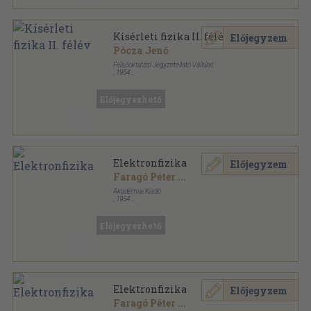
Kísérleti fizika II. félév
Előjegyzem
Pócza Jenő
Felsőoktatási Jegyzetellátó Vállalat
,
1954
Könyvkötői papírkötés
,
222
oldal
Előjegyezhető
Elektronfizika
Előjegyzem
Faragó Péter
...
Akadémiai Kiadó
,
1954
Fűzött keménykötés
,
431
oldal
Előjegyezhető
Elektronfizika
Előjegyzem
Faragó Péter
...