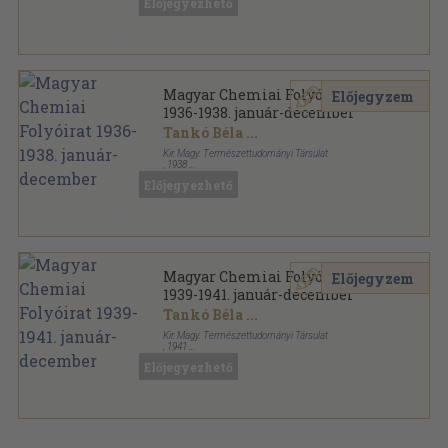
Előjegyezhető
Köznevelés sorozat
Magyar Chemiai Folyóirat
Előjegyzem
1936-1938. január-december
Tankó Béla
...
Kir. Magy. Természettudományi Társulat
,
1938
Könyvkötői kötés
,
568
oldal
Előjegyezhető
Magyar Chemiai Folyóirat sorozat
Magyar Chemiai Folyóirat
Előjegyzem
1939-1941. január-december
Tankó Béla
...
Kir. Magy. Természettudományi Társulat
,
1941
Könyvkötői kötés
,
570
oldal
Előjegyezhető
Magyar Chemiai Folyóirat sorozat