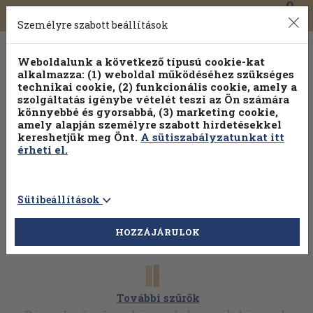
0
Toggle
Főmenü
Könyveink
navigation
Személyre szabott beállítások
Weboldalunk a következő típusú cookie-kat
alkalmazza: (1) weboldal működéséhez szükséges
technikai cookie, (2) funkcionális cookie, amely a
szolgáltatás igénybe vételét teszi az Ön számára
könnyebbé és gyorsabbá, (3) marketing cookie,
Válogasson több mint 1.000.000 kiadványunk közül
10-
amely alapján személyre szabott hirdetésekkel
100% kedvezménnyel!
kereshetjük meg Önt.
A sütiszabályzatunkat itt
érheti el.
Sütibeállítások
HOZZÁJÁRULOK
További szűrők