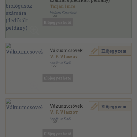
számára (dedikált példány)
Tarján Imre
Medicina Könyvkiadó
,
1964
Vászon
,
484
oldal
Előjegyezhető
Vákuumcsövek
Előjegyzem
V. F. Vlaszov
Akadémiai Kiadó
,
1955
Fűzött keménykötés
,
548
oldal
Előjegyezhető
Vákuumcsövek
Előjegyzem
V. F. Vlaszov
Akadémiai Kiadó
,
1955
Könyvkötői vászonkötés
,
546
oldal
Előjegyezhető