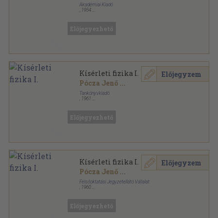
Akadémiai Kiadó
,
1954
Vászon
,
431
oldal
Előjegyezhető
Kísérleti fizika I.
Előjegyzem
Pócza Jenő
...
Tankönyvkiadó
,
1961
Fűzött papírkötés
,
355
oldal
Előjegyezhető
Kísérleti fizika I.
Előjegyzem
Pócza Jenő
...
Felsőoktatási Jegyzetellátó Vállalat
,
1960
Varrott papírkötés
,
355
oldal
Előjegyezhető