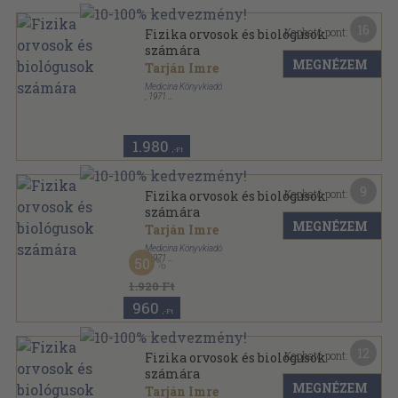
16
Kapható pont:
Fizika orvosok és biológusok
számára
MEGNÉZEM
Tarján Imre
Medicina Könyvkiadó
,
1971
Vászon
,
527
oldal
1.980
,-Ft
9
Kapható pont:
Fizika orvosok és biológusok
számára
MEGNÉZEM
Tarján Imre
Medicina Könyvkiadó
,
1971
50
Fűzött keménykötés
,
527
oldal
1.920 Ft
960
,-Ft
12
Kapható pont:
Fizika orvosok és biológusok
számára
MEGNÉZEM
Tarján Imre