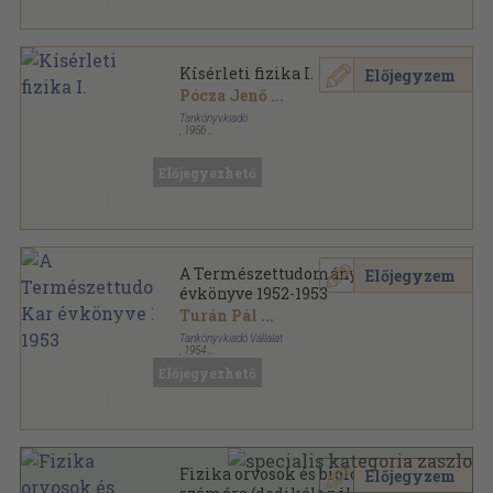
Kísérleti fizika I.
Előjegyzem
Pócza Jenő
...
Tankönyvkiadó
,
1956
Könyvkötői kötés
,
355
oldal
Előjegyezhető
A Természettudományi Kar
Előjegyzem
évkönyve 1952-1953
Turán Pál
...
Tankönyvkiadó Vállalat
,
1954
Varrott papírkötés
,
161
oldal
Előjegyezhető
Az Eötvös Loránd Tudományegyetem kiadványa
sorozat
Fizika orvosok és biológusok
Előjegyzem