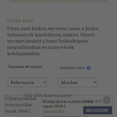
Pócza Jenő művei, könyvek, használt könyvek
Pócza Jenő
Pócza Jenő fizikus, egyetemi tanár, a fizikai
tudományok kandidátusa, szakíró. Vezető
szerepet játszott a hazai fizikusképzés
megindításában és tantervének
kidolgozásában.
Összesen 25 találat
Kaphatók előre:
6
Kapható pont:
Középiskolai matematikai
lapok 1964/1.
MEGNÉZEM
Lőrincz Pál
...
Művelődésügyi Minisztérium-Bolyai János