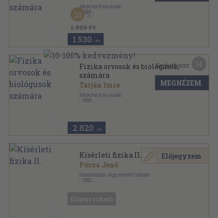
Medicina Könyvkiadó
,
1968
20
Fűzött keménykötés
,
527
oldal
1.920 Ft
1.530
,-Ft
14
Kapható pont:
Fizika orvosok és biológusok
számára
MEGNÉZEM
Tarján Imre
Medicina Könyvkiadó
,
1968
Vászon
,
527
oldal
2.820
,-Ft
Kísérleti fizika II.
Előjegyzem
Pócza Jenő
Felsőoktatási Jegyzetellátó Vállalat
,
1953
Könyvkötői kötés
,
183
oldal
Előjegyezhető