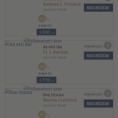
Barklay L. Florence
MEGNÉZEM
Szent-István-Társulat
Könyvkötői kötés
,
352
oldal
60
3.840 Ft
1.530
,-Ft
9
Kapható pont:
Az esti dal
Fl. L. Barclay
MEGNÉZEM
Szent-István-Társulat
Félvászon
,
360
oldal
50
3.540 Ft
1.770
,-Ft
5
Kapható pont:
Don Orsino
Marion Crawford
MEGNÉZEM
Szent István Társulat
Félvászon
,
434
oldal
50