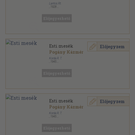
Lantos Rt.
,
1928
Tűzött kötés
,
34
oldal
Literatura sorozat
Előjegyezhető
Esti mesék
Előjegyzem
Pogány Kázmér
Korda R. T.
,
1945
Félvászon
,
107
oldal
Előjegyezhető
Esti mesék
Előjegyzem
Pogány Kázmér
Korda R. T.
,
1945
Könyvkötői papírkötés
,
107
oldal
Előjegyezhető