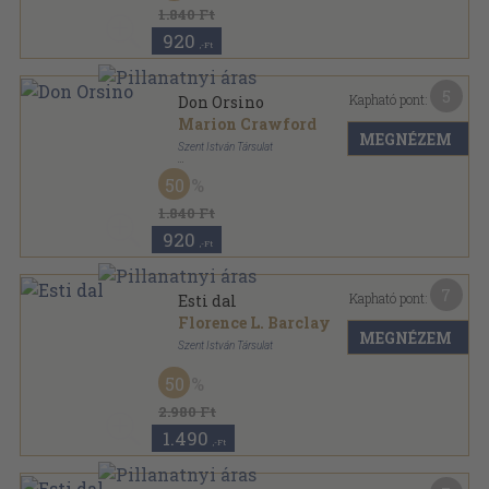
1.840 Ft
920
,-Ft
5
Kapható pont:
Don Orsino
Marion Crawford
MEGNÉZEM
Szent István Társulat
Aranyozott gerincű kiadói vászonkötés
,
434
oldal
50
1.840 Ft
920
,-Ft
7
Kapható pont:
Esti dal
Florence L. Barclay
MEGNÉZEM
Szent István Társulat
Félvászon
,
360
oldal
50
2.980 Ft
1.490
,-Ft