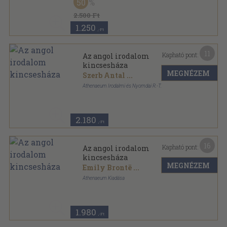
50
Félvászon
,
349
oldal
Az Európai Irodalom Kincsesháza sorozat
2.500 Ft
1.250
,-Ft
11
Kapható pont:
Az angol irodalom
kincsesháza
MEGNÉZEM
Szerb Antal
...
Athenaeum Irodalmi és Nyomdai R.-T.
Félvászon
,
349
oldal
Az Európai Irodalom Kincsesháza sorozat
2.180
,-Ft
16
Kapható pont:
Az angol irodalom
kincsesháza
MEGNÉZEM
Emily Brontë
...
Athenaeum Kiadása
Félvászon
,
349
oldal
Az Európai Irodalom Kincsesháza sorozat
1.980
,-Ft