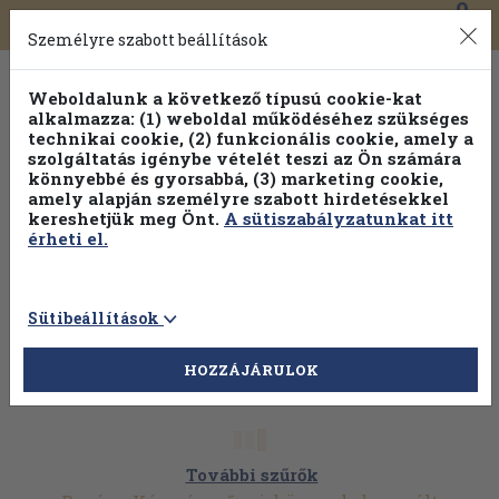
0
Toggle
Főmenü
Könyveink
navigation
Személyre szabott beállítások
Weboldalunk a következő típusú cookie-kat
alkalmazza: (1) weboldal működéséhez szükséges
technikai cookie, (2) funkcionális cookie, amely a
szolgáltatás igénybe vételét teszi az Ön számára
könnyebbé és gyorsabbá, (3) marketing cookie,
amely alapján személyre szabott hirdetésekkel
kereshetjük meg Önt.
A sütiszabályzatunkat itt
érheti el.
Sütibeállítások
HOZZÁJÁRULOK
További szűrők