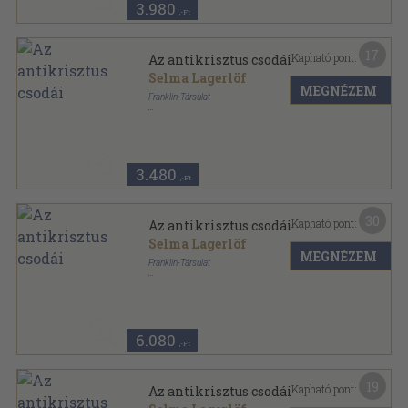
3.980
,-Ft
17
Kapható pont:
Az antikrisztus csodái
Selma Lagerlöf
MEGNÉZEM
Franklin-Társulat
Félvászon
,
337
oldal
3.480
,-Ft
30
Kapható pont:
Az antikrisztus csodái
Selma Lagerlöf
MEGNÉZEM
Franklin-Társulat
Félbőr
,
337
oldal
Külföldi regényírók sorozat
6.080
,-Ft
19
Kapható pont:
Az antikrisztus csodái