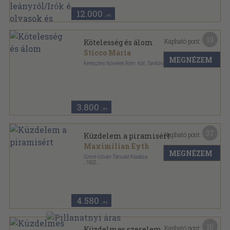
dolga...
12.000
,-Ft
19
Kapható pont:
Kötelesség és álom
Sticco Mária
MEGNÉZEM
Keresztes Nővérek Róm. Kat. Tanítónőképzője
Félvászon
,
234
oldal
3.800
,-Ft
37
Kapható pont:
Küzdelem a piramisért
Maximilian Eyth
MEGNÉZEM
Szent-István-Társulat Kiadása
,
1922
Félvászon
,
357
oldal
4.580
,-Ft
10
Kapható pont:
Küzdelmes szerelem