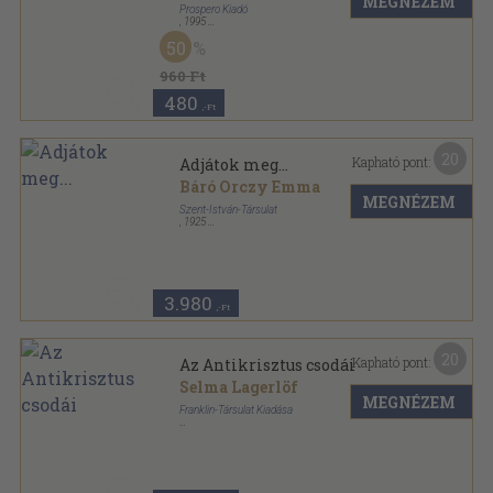
MEGNÉZEM
Prospero Kiadó
,
1995
Ragasztott papírkötés
,
334
oldal
50
960 Ft
480
,-Ft
20
Kapható pont:
Adjátok meg...
Báró Orczy Emma
MEGNÉZEM
Szent-István-Társulat
,
1925
Könyvkötői kötés
,
288
oldal
3.980
,-Ft
20
Kapható pont:
Az Antikrisztus csodái
Selma Lagerlöf
MEGNÉZEM
Franklin-Társulat Kiadása
Félvászon
,
337
oldal
Nagy regények-nagy sikerek sorozat