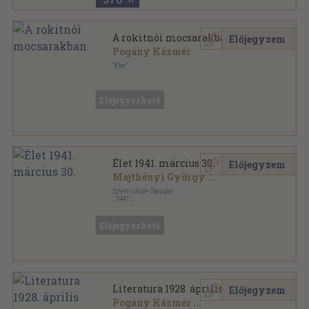
,-Ft
A rokitnói mocsarakban
Előjegyzem
Pogány Kázmér
"Élet"
Könyvkötői kötés
,
149
oldal
Előjegyezhető
Élet 1941. március 30.
Előjegyzem
Majthényi György
...
Szent István Társulat
,
1941
Tűzött kötés
,
19
oldal
Élet sorozat
Előjegyezhető
Literatura 1928. április
Előjegyzem
Pogány Kázmér
...