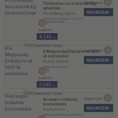
21
Kapható pont:
Történelmi miniatűrök/Egy
udvarház
MEGNÉZEM
története/Legendák/Helga
Strindberg Ágost
...
Lampel R. kk. (Wodianer F. és Fiai) R.T.
Könyvkiadóvállalata
50
Könyvkötői kötés
,
315
oldal
8.480 Ft
4.240
,-Ft
16
Kapható pont:
A Magyarság Évkönyve az 1929-
ik esztendőre
MEGNÉZEM
Krúdy Gyula
...
Magyarság Lapkiadó R.-T.
,
1929
50
Félvászon
,
287
oldal
A Magyarság Évkönyve sorozat
6.480 Ft
3.240
,-Ft
10
Kapható pont:
Az angol irodalom
kincsesháza
MEGNÉZEM
Szerb Antal
...
Athenaeum Irodalmi és Nyomdai R.-T.