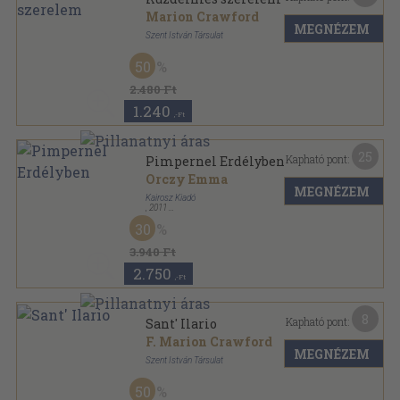
Marion Crawford
MEGNÉZEM
Szent István Társulat
Aranyozott gerincű kiadói vászonkötés
,
400
oldal
50
2.480 Ft
1.240
,-Ft
25
Kapható pont:
Pimpernel Erdélyben
Orczy Emma
MEGNÉZEM
Kairosz Kiadó
,
2011
Ragasztott papírkötés
,
381
oldal
30
3.940 Ft
2.750
,-Ft
8
Kapható pont:
Sant' Ilario
F. Marion Crawford
MEGNÉZEM
Szent István Társulat
Vászon
,
317
oldal
50