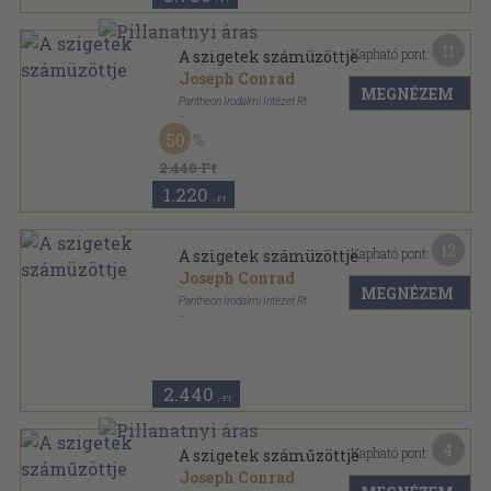
11
Kapható pont:
A szigetek számüzöttje
Joseph Conrad
MEGNÉZEM
Pantheon Irodalmi Intézet Rt.
Vászon
,
320
oldal
50
A modern regény klasszikusai sorozat
2.440 Ft
1.220
,-Ft
12
Kapható pont:
A szigetek számüzöttje
Joseph Conrad
MEGNÉZEM
Pantheon Irodalmi Intézet Rt.
Vászon
,
320
oldal
A regény mesterei sorozat
2.440
,-Ft
4
Kapható pont:
A szigetek száműzöttje
Joseph Conrad