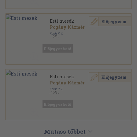
Esti mesék
Előjegyzem
Pogány Kázmér
Korda R. T.
,
1942
Könyvkötői vászonkötés
,
77
oldal
Előjegyezhető
Esti mesék
Előjegyzem
Pogány Kázmér
Korda R. T.
,
1942
Félvászon
,
79
oldal
Előjegyezhető
Mutass többet