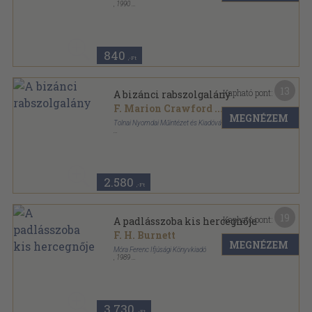
,
1990
Ragasztott papírkötés
,
196
oldal
Regényes történelem sorozat
840
,-Ft
13
Kapható pont:
A bizánci rabszolgalány
F. Marion Crawford
...
MEGNÉZEM
Tolnai Nyomdai Műintézet és Kiadóvállalat R. T.
Könyvkötői vászonkötés
,
317
oldal
Világhírű regények sorozat
2.580
,-Ft
19
Kapható pont:
A padlásszoba kis hercegnője
F. H. Burnett
MEGNÉZEM
Móra Ferenc Ifjúsági Könyvkiadó
,
1989
Ragasztott kemény papírkötés
,
80
oldal
3.730
,-Ft