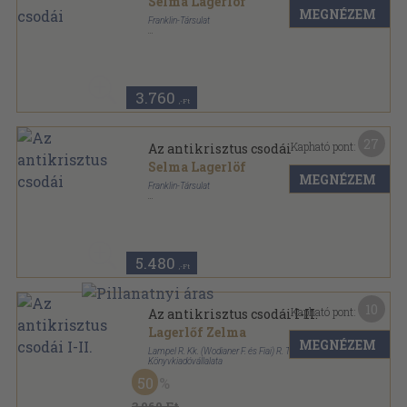
Selma Lagerlöf
MEGNÉZEM
Franklin-Társulat
Könyvkötői kötés
,
337
oldal
3.760
,-Ft
27
Kapható pont:
Az antikrisztus csodái
Selma Lagerlöf
MEGNÉZEM
Franklin-Társulat
Aranyozott félbőr kötés
,
337
oldal
Külföldi regényírók sorozat
5.480
,-Ft
10
Kapható pont:
Az antikrisztus csodái I-II.
Lagerlőf Zelma
MEGNÉZEM
Lampel R. Kk. (Wodianer F. és Fiai) R. T.
Könyvkiadóvállalata
Könyvkötői vászonkötés
,
544
oldal
50
3.960 Ft