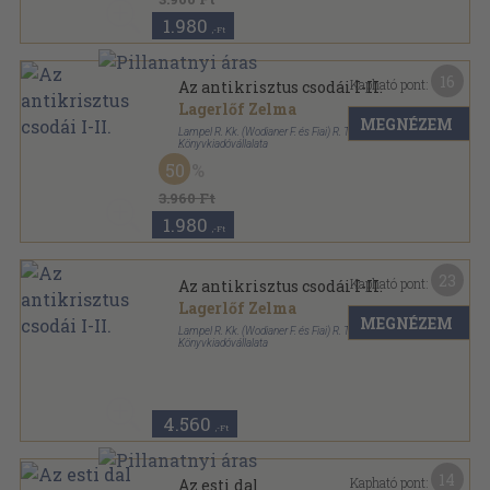
1.980
,-Ft
16
Kapható pont:
Az antikrisztus csodái I-II.
Lagerlőf Zelma
MEGNÉZEM
Lampel R. Kk. (Wodianer F. és Fiai) R. T.
Könyvkiadóvállalata
Könyvkötői kötés
,
544
oldal
50
3.960 Ft
1.980
,-Ft
23
Kapható pont:
Az antikrisztus csodái I-II.
Lagerlőf Zelma
MEGNÉZEM
Lampel R. Kk. (Wodianer F. és Fiai) R. T.
Könyvkiadóvállalata
Könyvkötői vászonkötés
,
544
oldal
4.560
,-Ft
14
Kapható pont:
Az esti dal