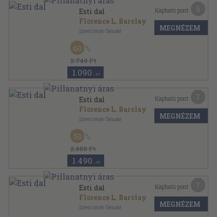
5
Kapható pont:
Esti dal
Florence L. Barclay
MEGNÉZEM
Szent István Társulat
Könyvkötői kötés
,
360
oldal
60
2.740 Ft
1.090
,-Ft
7
Kapható pont:
Esti dal
Florence L. Barclay
MEGNÉZEM
Szent István Társulat
Aranyozott gerincű kiadói vászonkötés
,
360
oldal
50
2.980 Ft
1.490
,-Ft
7
Kapható pont:
Esti dal
Florence L. Barclay
MEGNÉZEM
Szent István Társulat