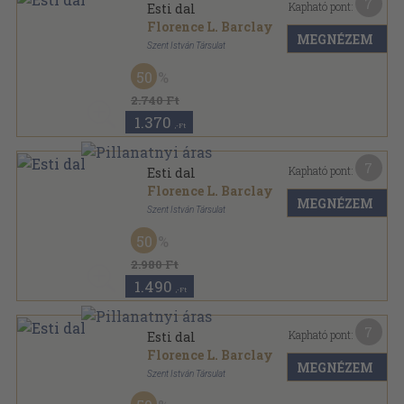
7
Kapható pont:
Esti dal
Florence L. Barclay
MEGNÉZEM
Szent István Társulat
Könyvkötői kötés
,
360
oldal
50
2.740 Ft
1.370
,-Ft
7
Kapható pont:
Esti dal
Florence L. Barclay
MEGNÉZEM
Szent István Társulat
Aranyozott gerincű kiadói vászonkötés
,
360
oldal
50
2.980 Ft
1.490
,-Ft
7
Kapható pont:
Esti dal
Florence L. Barclay
MEGNÉZEM
Szent István Társulat
Félvászon
,
360
oldal