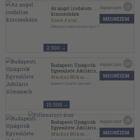
13
Kapható pont:
Az angol irodalom
kincsesháza
MEGNÉZEM
Szerb Antal
...
Athenaeum Irodalmi és Nyomdai R.-T.
Félvászon
,
349
oldal
Az Európai Irodalom Kincsesháza sorozat
2.500
,-Ft
120
Kapható pont:
Budapesti Ujságirók
Egyesülete Jubiláris
MEGNÉZEM
Almanach
Márkus Miksa
...
Budapesti Ujságirók Egyesülete
Félvászon
,
365
oldal
A Budapesti Ujságirók Egyesülete Almanachja
sorozat
15.000
,-Ft
38
Kapható pont:
Budapesti Ujságirók
Egyesülete Jubiláris
MEGNÉZEM
Almanach
Márkus Miksa
...