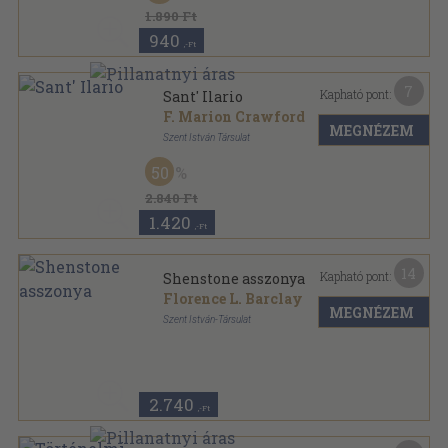
1.890 Ft
940
,-Ft
7
Kapható pont:
Sant' Ilario
F. Marion Crawford
MEGNÉZEM
Szent István Társulat
Könyvkötői vászonkötés
,
317
oldal
50
2.840 Ft
1.420
,-Ft
14
Kapható pont:
Shenstone asszonya
Florence L. Barclay
MEGNÉZEM
Szent István-Társulat
Könyvkötői kötés
,
269
oldal
2.740
,-Ft