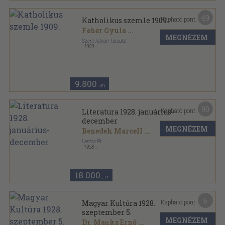
49
Kapható pont:
Katholikus szemle 1909.
Fehér Gyula
...
MEGNÉZEM
Szent-István-Társulat
,
1909
Könyvkötői kötés
,
1104
oldal
Katholikus Szemle sorozat
9.800
,-Ft
90
Kapható pont:
Literatura 1928. januárius-
december
MEGNÉZEM
Benedek Marcell
...
Lantos Rt.
,
1928
Könyvkötői kötés
,
468
oldal
Literatura sorozat
18.000
,-Ft
6
Kapható pont:
Magyar Kultúra 1928.
szeptember 5.
MEGNÉZEM
Dr. Mauks Ernő
...