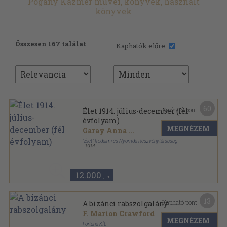
Pogány Kázmér művei, könyvek, használt
könyvek
Összesen 167 találat
Kaphatók előre:
60
Kapható pont:
Élet 1914. július-december (fél
évfolyam)
MEGNÉZEM
Garay Anna
...
"Élet" Irodalmi és Nyomda Részvénytársaság
,
1914
Aranyozott kiadói egész vászonkötés
,
613
oldal
Élet sorozat
12.000
,-Ft
13
Kapható pont:
A bizánci rabszolgalány
F. Marion Crawford
MEGNÉZEM
Fortuna Kft.