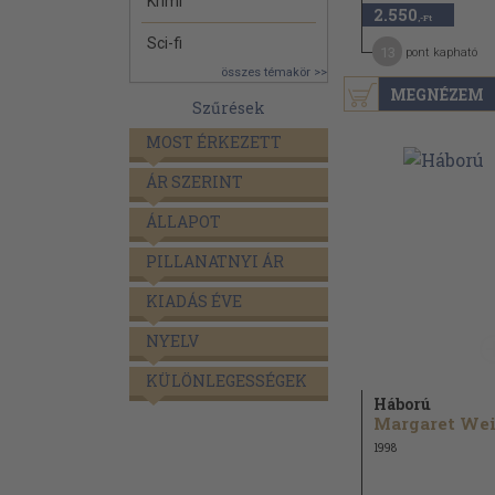
Krimi
2.550
,-Ft
Sci-fi
13
pont kapható
összes témakör >>
MEGNÉZEM
Szűrések
MOST ÉRKEZETT
ÁR SZERINT
ÁLLAPOT
PILLANATNYI ÁR
KIADÁS ÉVE
NYELV
KÜLÖNLEGESSÉGEK
Háború
1998