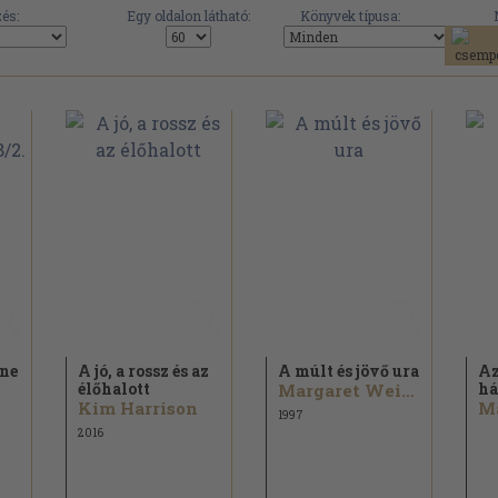
és:
Egy oldalon látható:
Könyvek típusa:
ne
A jó, a rossz és az
A múlt és jövő ura
Az
élőhalott
há
Margaret Weis...
Kim Harrison
1997
2016