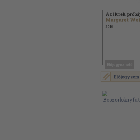
Az ikrek próbá
2010
Előjegyezhető
Előjegyzem