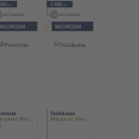
980
3.980
,-Ft
,-Ft
5
20
pont kapható
pont kapható
MEGNÉZEM
MEGNÉZEM
sztulás
Találkozás
Margaret Weis...
Margaret Weis...
8