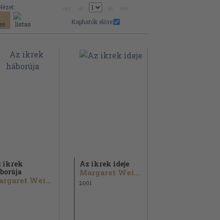
Nézet:
Kaphatók előre:
 ikrek
Az ikrek ideje
borúja
Margaret Weis...
Margaret Weis...
2001