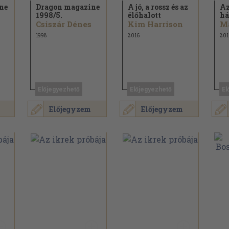
ne
Dragon magazine
A jó, a rossz és az
Az
1998/
5.
élőhalott
há
Csiszár Dénes
Kim Harrison
1998
2016
201
Előjegyezhető
Előjegyezhető
El
Előjegyzem
Előjegyzem