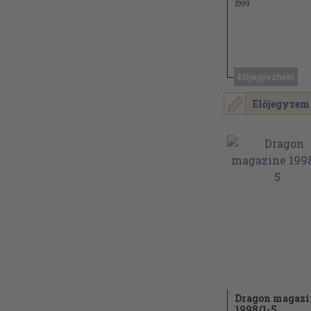
1999
Előjegyezhető
Előjegyzem
Dragon magazi
1998/
1-5.