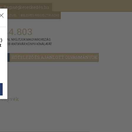
k: Régiségkereskedés.hu
A kosaram
HÍRLEVÉL
BELÉPÉS/REGISZTRÁCIÓ
MÉG
0
5000
Ft
144.803
)
ÁNNYAL NYÚJTJUK MAGYARORSZÁG
t
GYOBB ANTIKVÁR KÖNYV-KÍNÁLATÁT
YOK
KÖTELEZŐ ÉS AJÁNLOTT OLVASMÁNYOK
 könyvek