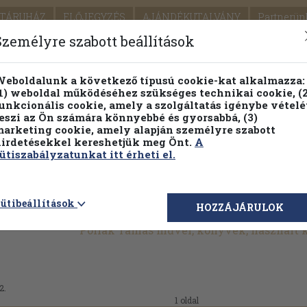
TÁRUHÁZ
ELŐJEGYZÉS
AJÁNDÉKUTALVÁNY
Partnerün
SZÁLLÍTÁS
SEGÍTSÉG
Személyre szabott beállítások
1.
Részletes kereső
Témaköri fa
eboldalunk a következő típusú cookie-kat alkalmazza:
1) weboldal működéséhez szükséges technikai cookie, (2
KIADV
unkcionális cookie, amely a szolgáltatás igénybe vételé
LEGNA
eszi az Ön számára könnyebbé és gyorsabbá, (3)
arketing cookie, amely alapján személyre szabott
PILLANATNYI ÁRAINK
FENNTARTHATÓ OLVASMÁN
irdetésekkel kereshetjük meg Önt.
A
ütiszabályzatunkat itt érheti el.
ütibeállítások
HOZZÁJÁRULOK
Pollák Tamás művei, könyvek, használt
2.
1 oldal