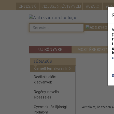
ÉRTESÍTŐ
FIZESSEN
KÖNYVVEL!
AUKCIÓ
PON
W
(
f
t
m
ÚJ KÖNYVEK
MOST ÉRKEZETT
h
s
TÉMAKÖR
Kiemelt témaköreink
S
Dedikált, aláírt
kiadványok
Regény, novella,
elbeszélés
Gyermek- és ifjúsági
1-42 találat, összesen 4
irodalom