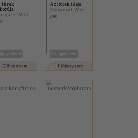
 ikrek
Az ikrek ideje
borúja
Margaret Weis...
Margaret Weis...
2010
0
őjegyezhető
Előjegyezhető
Előjegyzem
Előjegyzem