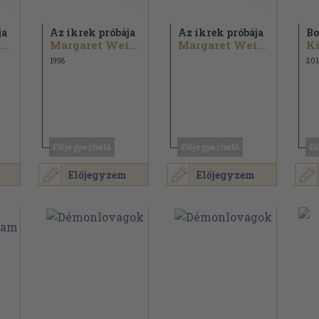
ja
Az ikrek próbája
Az ikrek próbája
Bo
Margaret Weis...
Margaret Weis...
Margaret Weis...
Ki
1998
201
Előjegyezhető
Előjegyezhető
El
Előjegyzem
Előjegyzem