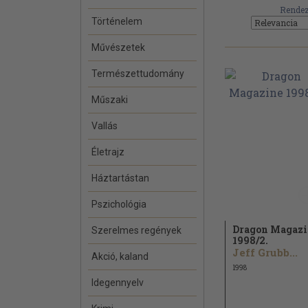
Rendez
Történelem
Művészetek
Természettudomány
Műszaki
Vallás
Életrajz
Háztartástan
Pszichológia
Dragon Magazi
Szerelmes regények
1998/
2.
Jeff Grubb...
Akció, kaland
1998
Idegennyelv