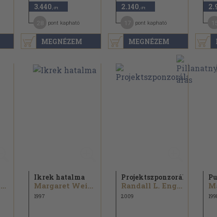
3.440
2.140
2.
,-Ft
,-Ft
28
17
1
pont kapható
pont kapható
MEGNÉZEM
MEGNÉZEM
Ikrek hatalma
Projektszponzorálás
Pu
Margaret Weis...
Margaret Weis...
Randall L. Englund...
1997
2009
199