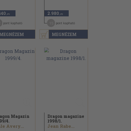
440
2.980
,-Ft
,-Ft
2
15
pont kapható
pont kapható
MEGNÉZEM
MEGNÉZEM
agon Magazin
Dragon magazine
99/
4.
1998/
1.
le Avery...
Jean Rabe...