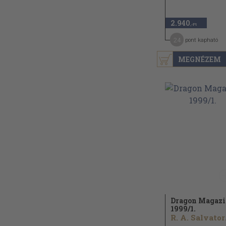
2.940
,-Ft
24
pont kapható
MEGNÉZEM
Dragon Magaz
1999/
1.
R. 