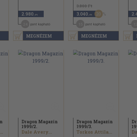
3.800 Ft
20
2.980
3.040
2.
,-Ft
,-Ft
24
15
1
pont kapható
pont kapható
MEGNÉZEM
MEGNÉZEM
in
Dragon Magazin
Dragon Magazin
Dr
1999/
2.
1999/
3.
19
A. Salvatore...
Dale Avery...
Torkos Attila...
Da