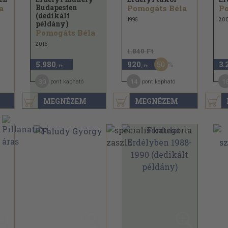
Budapesten
a
Pomogáts Béla
Po
(dedikált
1995
20
példány)
Pomogáts Béla
2016
1.840 Ft
50
5.980
920
3.
,-Ft
,-Ft
30
14
1
pont kapható
pont kapható
MEGNÉZEM
MEGNÉZEM