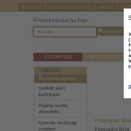
ÉRTESÍTŐ
FIZESSEN
KÖNYVVEL!
AUKCIÓ
PON
W
(
f
t
m
ÚJ KÖNYVEK
MOST ÉRKEZETT
h
s
TÉMAKÖR
Kiemelt témaköreink
S
Dedikált, aláírt
kiadványok
Regény, novella,
elbeszélés
Pomogáts Bél
Gyermek- és ifjúsági
Pomogáts Béla 1
irodalom