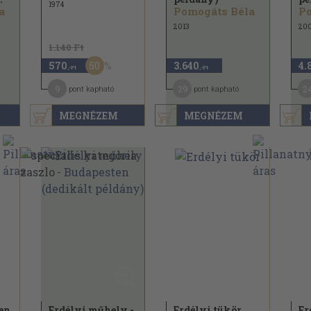
1974
a
Pomogáts Béla
Po
2013
20
1.140 Ft
50
570
3.640
4.
,-Ft
,-Ft
9
29
2
pont kapható
pont kapható
MEGNÉZEM
MEGNÉZEM
en
Erdélyi műhely -
Erdélyi tükör
Er