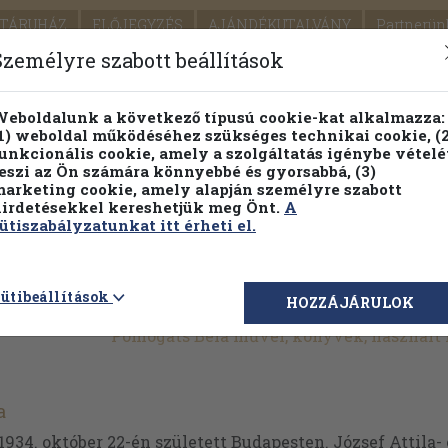
TÁRUHÁZ
ELŐJEGYZÉS
AJÁNDÉKUTALVÁNY
Partnerün
SZÁLLÍTÁS
SEGÍTSÉG
Személyre szabott beállítások
1.
Részletes kereső
Témaköri fa
eboldalunk a következő típusú cookie-kat alkalmazza:
1) weboldal működéséhez szükséges technikai cookie, (2
KIADV
unkcionális cookie, amely a szolgáltatás igénybe vételé
LEGNA
eszi az Ön számára könnyebbé és gyorsabbá, (3)
arketing cookie, amely alapján személyre szabott
PILLANATNYI ÁRAINK
FENNTARTHATÓ OLVASMÁN
irdetésekkel kereshetjük meg Önt.
A
ütiszabályzatunkat itt érheti el.
ütibeállítások
HOZZÁJÁRULOK
Pomogáts Béla művei, könyvek, használt
a
934. október 22-én született Budapesten. József Attila