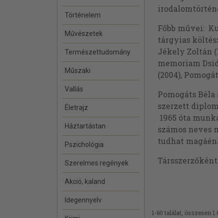
irodalomtörténé
Történelem
Főbb művei: Kun
Művészetek
tárgyias költés
Jékely Zoltán (
Természettudomány
memoriam Dsida
Műszaki
(2004), Pomogát
Vallás
Pomogáts Béla
szerzett diplom
Életrajz
1965 óta munk
Háztartástan
számos neves ma
tudhat magáéna
Pszichológia
Társszerzőkén
Szerelmes regények
Akció, kaland
Idegennyelv
1-60 találat, összesen 1.