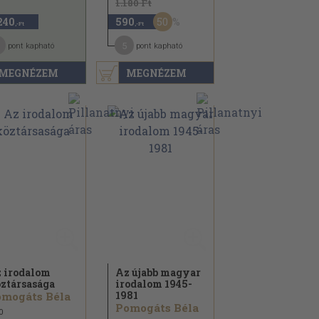
1.180 Ft
50
240
590
,-Ft
,-Ft
1
5
pont kapható
pont kapható
MEGNÉZEM
MEGNÉZEM
 irodalom
Az újabb magyar
ztársasága
irodalom 1945-
1981
mogáts Béla
Pomogáts Béla
0