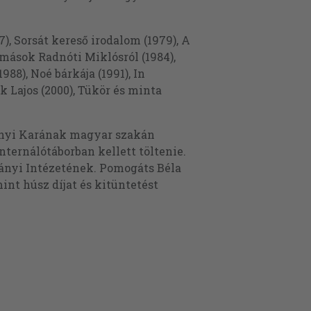
), Sorsát kereső irodalom (1979), A
omások Radnóti Miklósról (1984),
88), Noé bárkája (1991), In
 Lajos (2000), Tükör és minta
nyi Karának magyar szakán
nternálótáborban kellett töltenie.
nyi Intézetének. Pomogáts Béla
nt húsz díjat és kitüntetést