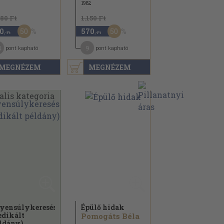
1982
880 Ft
1.150 Ft
50
50
0
570
,-Ft
,-Ft
4
9
pont kapható
pont kapható
MEGNÉZEM
MEGNÉZEM
yensúlykeresés
Épülő hidak
edikált
Pomogáts Béla
ldány)