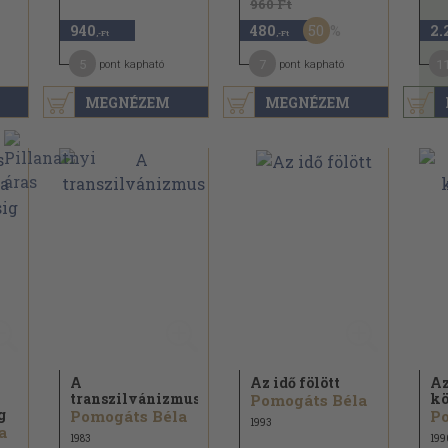
960 Ft
50
940
480
2.
,-Ft
,-Ft
5
7
1
pont kapható
pont kapható
MEGNÉZEM
MEGNÉZEM
A
Az idő fölött
Az
transzilvánizmus
kö
Pomogáts Béla
g
Pomogáts Béla
Po
1993
a
1983
199