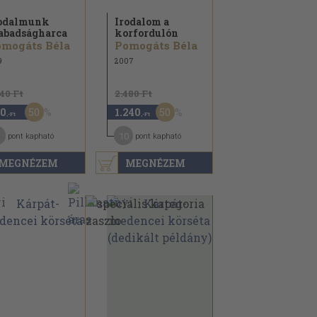
odalmunk
Irodalom a
abadságharca
korfordulón
mogáts Béla
Pomogáts Béla
9
2007
140 Ft
2.480 Ft
50
50
0
1.240
,-Ft
,-Ft
10
pont kapható
pont kapható
MEGNÉZEM
MEGNÉZEM