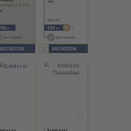
1998
mogáts Béla
08
980 Ft
50
840
490
,-Ft
,-Ft
4
4
pont kapható
pont kapható
MEGNÉZEM
MEGNÉZEM
délyi út
Erdélyről