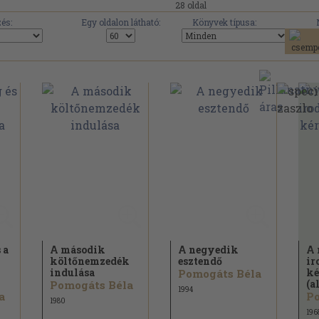
28 oldal
és:
Egy oldalon látható:
Könyvek típusa:
 a
A második
A negyedik
A 
költőnemzedék
esztendő
ir
indulása
ké
Pomogáts Béla
(al
Pomogáts Béla
1994
a
Po
1980
196