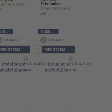
Trianonban
mogáts Béla
Pomogáts Béla
09
2010
240
5.380
,-Ft
,-Ft
6
43
pont kapható
pont kapható
MEGNÉZEM
MEGNÉZEM