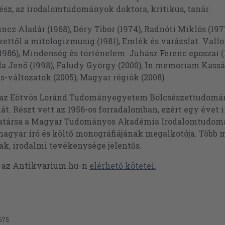
sz, az irodalomtudományok doktora, kritikus, tanár.
cz Aladár (1968), Déry Tibor (1974), Radnóti Miklós (1977
zettől a mitologizmusig (1981), Emlék és varázslat. Vall
1986), Mindenség és történelem. Juhász Ferenc eposzai (19
 Jenő (1998), Faludy György (2000), In memoriam Kassák
s-változatok (2005), Magyar régiók (2008)
 az Eötvös Loránd Tudományegyetem Bölcsészettudomá
át. Részt vett az 1956-os forradalomban, ezért egy évet i
atársa a Magyar Tudományos Akadémia Irodalomtudomá
gyar író és költő monográfiájának megalkotója. Több mi
k, irodalmi tevékenysége jelentős.
t az Antikvarium.hu-n
elérhető kötetei.
675.