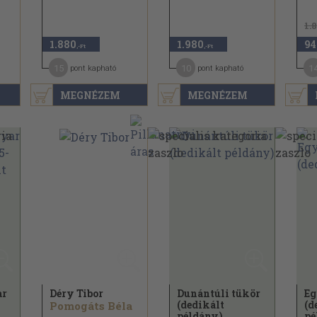
1.
1.880
1.980
94
,-Ft
,-Ft
15
10
1
pont kapható
pont kapható
MEGNÉZEM
MEGNÉZEM
ar
Déry Tibor
Dunántúli tükör
Eg
(dedikált
(d
Pomogáts Béla
.
példány)
pé