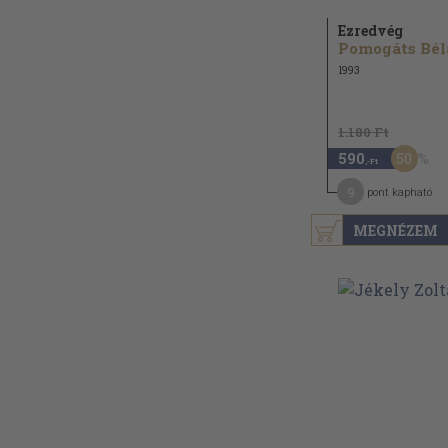
Ezredvég
Pomogáts Bél
1993
1.180 Ft
50
590
,-Ft
9
pont kapható
MEGNÉZEM