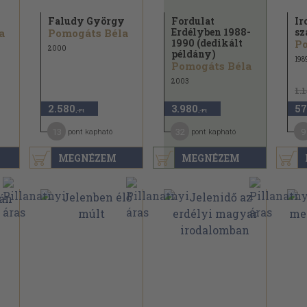
Faludy György
Fordulat
Ir
Erdélyben 1988-
sz
a
Pomogáts Béla
1990 (dedikált
Po
2000
példány)
198
Pomogáts Béla
2003
1.
2.580
3.980
57
,-Ft
,-Ft
13
32
9
pont kapható
pont kapható
MEGNÉZEM
MEGNÉZEM