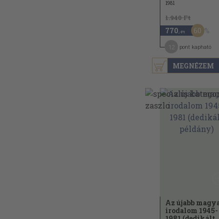
1981
1.940 Ft
60
770
,-Ft
12
pont kapható
MEGNÉZEM
Az újabb magy
irodalom 1945-
1981 (dedikált..