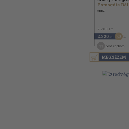
Pomogáts Bél
2002
2.780 Ft
20
2.220
,-Ft
11
pont kapható
MEGNÉZEM