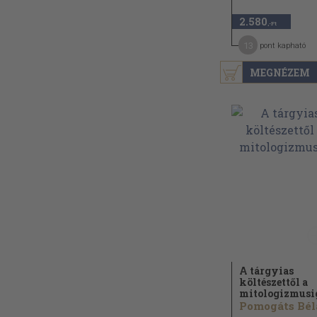
2.580
,-Ft
13
pont kapható
MEGNÉZEM
A tárgyias
költészettől a
mitologizmusi
Pomogáts Bél