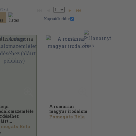
Nézet:
Kaphatók előre:
népi
A romániai
odalomszemlélet
magyar irodalom
rdéséhez
Pomogáts Béla
áírt...
mogáts Béla
8