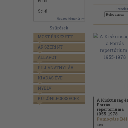
Krimi
Rendez
Sci-fi
összes témakör >>
Szűrések
MOST ÉRKEZETT
ÁR SZERINT
ÁLLAPOT
PILLANATNYI ÁR
KIADÁS ÉVE
NYELV
KÜLÖNLEGESSÉGEK
A Kiskunság és
Forrás
repertóriuma
1955-1978
Pomogáts Bél
1980