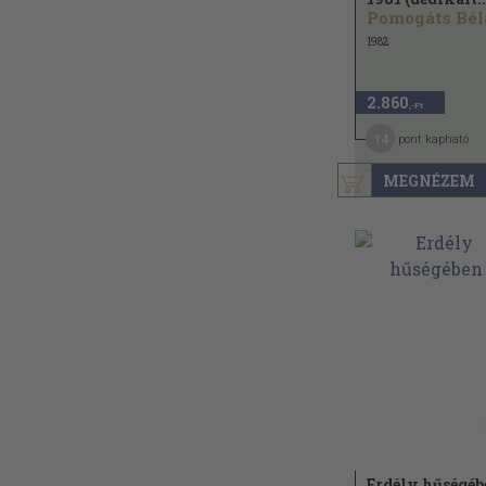
Pomogáts Bél
1982
2.860
,-Ft
14
pont kapható
MEGNÉZEM
Erdély hűségéb