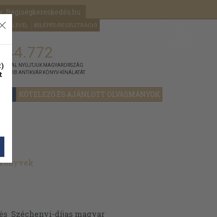
k: Régiségkereskedés.hu
A kosaram
HÍRLEVÉL
BELÉPÉS/REGISZTRÁCIÓ
MÉG
0
5000
Ft
144.772
)
ÁNNYAL NYÚJTJUK MAGYARORSZÁG
t
GYOBB ANTIKVÁR KÖNYV-KÍNÁLATÁT
YOK
KÖTELEZŐ ÉS AJÁNLOTT OLVASMÁNYOK
 könyvek
- és Széchenyi-díjas magyar